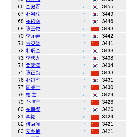
66
金庭賢
♂
3455
67
朴河旼
♂
3449
68
崔哲瀚
♂
3446
69
陈玉侬
♂
3443
70
李元榮
♂
3442
71
古灵益
♂
3441
72
朴珉奎
♂
3438
73
李映九
♂
3438
74
姜儒澤
♂
3434
75
陈正勋
♂
3433
76
朴进率
♂
3431
77
周睿羊
♂
3430
78
羅 玄
♂
3429
79
孙腾宇
♂
3426
80
崔宰榮
♂
3426
81
李铭
♂
3424
82
何语涵
♂
3421
83
安冬旭
♂
3421