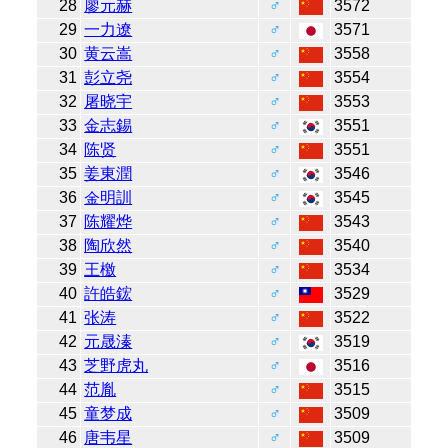
28
廖元赫
♂
3572
29
一力遼
♂
3571
30
黄云嵩
♂
3558
31
彭立尧
♂
3554
32
屠晓宇
♂
3553
33
金志錫
♂
3551
34
陈贤
♂
3551
35
姜東潤
♂
3546
36
金明訓
♂
3545
37
陈耀烨
♂
3543
38
陶欣然
♂
3540
39
王檄
♂
3534
40
許皓鋐
♂
3529
41
张涛
♂
3522
42
元晟溱
♂
3519
43
芝野虎丸
♂
3516
44
范胤
♂
3515
45
童梦成
♂
3509
46
唐韦星
♂
3509