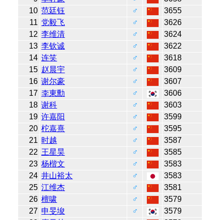
10
范廷钰
♂
3655
11
党毅飞
♂
3626
12
李维清
♂
3624
13
李钦诚
♂
3622
14
连笑
♂
3618
15
赵晨宇
♂
3609
16
谢尔豪
♂
3607
17
李東勳
♂
3606
18
谢科
♂
3603
19
许嘉阳
♂
3599
20
柁嘉熹
♂
3595
21
时越
♂
3587
22
王星昊
♂
3585
23
杨楷文
♂
3583
24
井山裕太
♂
3583
25
江维杰
♂
3581
26
檀啸
♂
3579
27
申旻埈
♂
3579