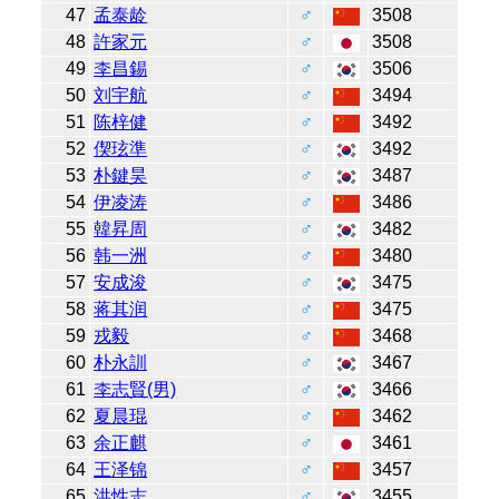
47
孟泰龄
♂
3508
48
許家元
♂
3508
49
李昌錫
♂
3506
50
刘宇航
♂
3494
51
陈梓健
♂
3492
52
偰玹準
♂
3492
53
朴鍵昊
♂
3487
54
伊凌涛
♂
3486
55
韓昇周
♂
3482
56
韩一洲
♂
3480
57
安成浚
♂
3475
58
蒋其润
♂
3475
59
戎毅
♂
3468
60
朴永訓
♂
3467
61
李志賢(男)
♂
3466
62
夏晨琨
♂
3462
63
余正麒
♂
3461
64
王泽锦
♂
3457
65
洪性志
♂
3455