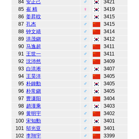
84
安正己
♂
3421
85
崔 精
♀
3419
86
姜昇旼
♂
3415
87
孔杰
♂
3415
88
钟文靖
♂
3414
89
洪茂鎭
♂
3412
90
马逸超
♂
3411
91
王世一
♂
3411
92
沈沛然
♂
3409
93
白洪淅
♂
3407
94
王昊洋
♂
3405
95
朴鐘勳
♂
3405
96
朴常鎭
♂
3405
97
曹潇阳
♂
3404
98
趙漢乘
♂
3403
99
黄明宇
♂
3402
100
宋知勳
♂
3401
101
邬光亚
♂
3401
102
李翔宇
♂
3399