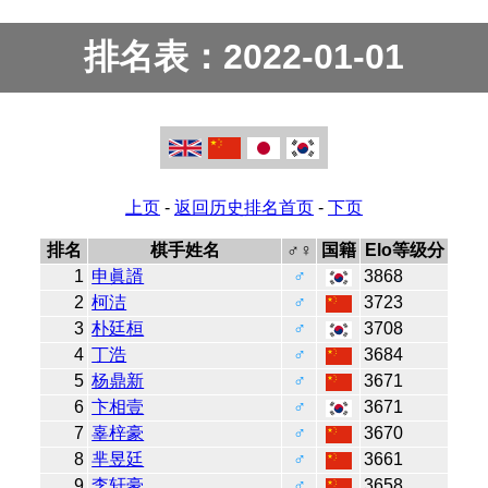
排名表：2022-01-01
上页
-
返回历史排名首页
-
下页
排名
棋手姓名
♂♀
国籍
Elo等级分
1
申眞諝
♂
3868
2
柯洁
♂
3723
3
朴廷桓
♂
3708
4
丁浩
♂
3684
5
杨鼎新
♂
3671
6
卞相壹
♂
3671
7
辜梓豪
♂
3670
8
芈昱廷
♂
3661
9
李轩豪
♂
3658