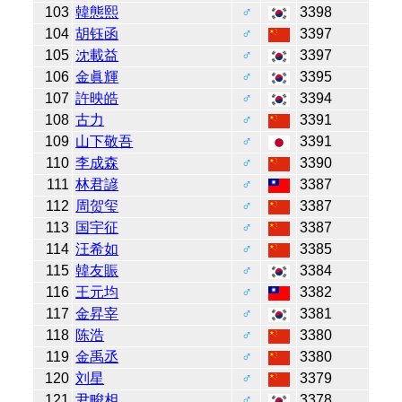
103
韓態熙
♂
3398
104
胡钰函
♂
3397
105
沈載益
♂
3397
106
金眞輝
♂
3395
107
許映皓
♂
3394
108
古力
♂
3391
109
山下敬吾
♂
3391
110
李成森
♂
3390
111
林君諺
♂
3387
112
周贺玺
♂
3387
113
国宇征
♂
3387
114
汪希如
♂
3385
115
韓友賑
♂
3384
116
王元均
♂
3382
117
金昇宰
♂
3381
118
陈浩
♂
3380
119
金禹丞
♂
3380
120
刘星
♂
3379
121
尹畯相
♂
3378