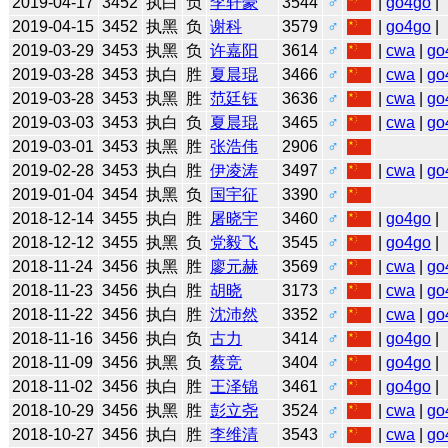
2019-04-17
3452
执白
负
李轩豪
3544
♂
|
go4go
|
2019-04-15
3452
执黑
负
谢科
3579
♂
|
go4go
|
2019-03-29
3453
执黑
负
许嘉阳
3614
♂
|
cwa
|
go
2019-03-28
3453
执白
胜
夏晨琨
3466
♂
|
cwa
|
go
2019-03-28
3453
执黑
胜
范廷钰
3636
♂
|
cwa
|
go
2019-03-03
3453
执白
负
夏晨琨
3465
♂
|
cwa
|
go
2019-03-01
3453
执黑
胜
张浩伟
2906
♂
2019-02-28
3453
执白
胜
伊凌涛
3497
♂
|
cwa
|
go
2019-01-04
3454
执黑
负
国宇征
3390
♂
2018-12-14
3455
执白
胜
屠晓宇
3460
♂
|
go4go
|
2018-12-12
3455
执黑
负
党毅飞
3545
♂
|
go4go
|
2018-11-24
3456
执黑
胜
廖元赫
3569
♂
|
cwa
|
go
2018-11-23
3456
执白
胜
胡晓
3173
♂
|
cwa
|
go
2018-11-22
3456
执白
胜
沈沛然
3352
♂
|
cwa
|
go
2018-11-16
3456
执白
负
古力
3414
♂
|
go4go
|
2018-11-09
3456
执黑
负
蔡竞
3404
♂
|
go4go
|
2018-11-02
3456
执白
胜
王泽锦
3461
♂
|
go4go
|
2018-10-29
3456
执黑
胜
彭立尧
3524
♂
|
cwa
|
go
2018-10-27
3456
执白
胜
李维清
3543
♂
|
cwa
|
go