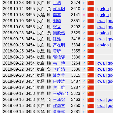
2018-10-23
3456
执白
胜
丁浩
3574
♂
2018-10-14
3455
执白
负
许嘉阳
3610
♂
|
go4go
|
2018-10-13
3455
执黑
胜
李赫
3141
♀
|
go4go
|
2018-10-10
3455
执白
胜
刘曦
3351
♂
|
cwa
|
go
2018-10-08
3455
执白
胜
张立
3292
♂
|
cwa
|
go
2018-09-28
3454
执白
负
陶欣然
3529
♂
|
go4go
|
2018-09-26
3454
执白
胜
陈浩
3418
♂
|
cwa
|
go
2018-09-25
3454
执白
胜
严在明
3334
♂
|
go4go
|
2018-09-25
3454
执黑
胜
黄昕
3355
♂
2018-09-23
3454
执黑
胜
郭信驿
3336
♂
2018-09-22
3454
执白
胜
韦一博
3264
♂
|
cwa
|
go
2018-09-22
3454
执白
负
李维清
3536
♂
|
cwa
|
go
2018-09-20
3454
执黑
胜
於之莹
3315
♀
|
cwa
|
go
2018-09-19
3454
执黑
胜
伊凌涛
3487
♂
|
cwa
|
go
2018-09-19
3454
执白
胜
焦士维
3287
♂
2018-09-17
3453
执白
胜
王硕(94)
3323
♂
2018-09-16
3453
执黑
负
王泽锦
3463
♂
|
cwa
|
go
2018-09-15
3453
执白
胜
许瀚文
3250
♂
|
cwa
|
go
2018-09-15
3453
执黑
胜
黄春棋
3281
♂