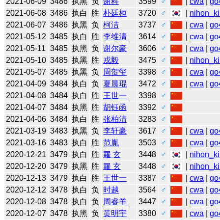
2021-06-09
3486
执黑
负
谢科
3599
♂
|
cwa
|
go
2021-06-08
3486
执白
胜
朴廷桓
3720
♂
|
nihon_ki
2021-06-07
3486
执黑
负
柯洁
3737
♂
|
cwa
|
go
2021-05-12
3485
执白
胜
李维清
3614
♂
|
cwa
|
go
2021-05-11
3485
执黑
负
谢尔豪
3606
♂
|
cwa
|
go
2021-05-10
3485
执黑
胜
戎毅
3475
♂
|
nihon_ki
2021-05-07
3485
执黑
负
周贺玺
3398
♂
|
cwa
|
go
2021-04-09
3484
执白
负
夏晨琨
3472
♂
|
cwa
|
go
2021-04-08
3484
执白
胜
王世一
3398
♂
2021-04-07
3484
执黑
胜
胡钰函
3392
♂
2021-04-06
3484
执白
胜
张柏清
3283
♂
2021-03-19
3483
执黑
负
李轩豪
3617
♂
|
cwa
|
go
2021-03-16
3483
执白
胜
范胤
3503
♂
|
cwa
|
go
2020-12-21
3479
执白
胜
羅 玄
3448
♂
|
nihon_ki
2020-12-20
3479
执黑
胜
羅 玄
3448
♂
|
nihon_ki
2020-12-13
3479
执白
胜
王世一
3387
♂
|
cwa
|
go
2020-12-12
3478
执白
负
时越
3564
♂
|
cwa
|
go
2020-12-08
3478
执白
负
周睿羊
3447
♂
|
cwa
|
go
2020-12-07
3478
执黑
负
黄明宇
3380
♂
|
cwa
|
go