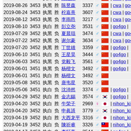
2019-08-26
3453
执黑
胜
陈昱森
3337
♂
|
cwa
|
go
2019-08-24
3453
执黑
胜
柁嘉熹
3607
♂
|
cwa
|
go
2019-08-12
3453
执黑
负
李雨昂
3217
♂
|
cwa
|
go
2019-08-10
3453
执白
胜
彭立尧
3531
♂
|
go4go
|
2019-07-29
3452
执黑
负
夏晨琨
3474
♂
|
cwa
|
go
2019-07-22
3452
执黑
负
谢尔豪
3634
♂
|
cwa
|
go
2019-07-20
3452
执黑
胜
丁世雄
3359
♂
|
go4go
|
2019-06-10
3451
执白
负
王星昊
3444
♂
|
go4go
|
2019-06-03
3451
执黑
负
党毅飞
3561
♂
|
go4go
|
2019-06-01
3451
执黑
负
杨楷文
3492
♂
|
go4go
|
2019-06-01
3451
执白
胜
杨楷文
3492
♂
2019-05-08
3451
执黑
负
唐韦星
3520
♂
2019-05-06
3451
执白
负
沈沛然
3374
♂
|
go4go
|
2019-04-29
3452
执白
胜
金志錫
3574
♂
|
go4go
|
2019-04-20
3452
执白
胜
牛荣子
2969
♀
|
nihon_ki
2019-04-20
3452
执白
负
申眞諝
3779
♂
|
nihon_ki
2019-04-19
3452
执白
胜
大西龙平
3316
♂
|
nihon_ki
2019-04-19
3452
执白
负
陳祈睿
3326
♂
|
nihon_ki