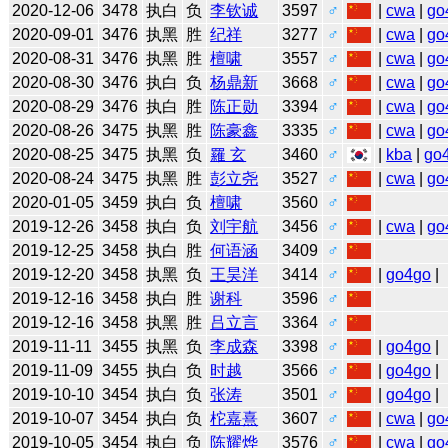
2020-12-06
3478
执白
负
李钦诚
3597
♂
|
cwa
|
go
2020-09-01
3476
执黑
胜
纪祥
3277
♂
|
cwa
|
go
2020-08-31
3476
执黑
胜
檀啸
3557
♂
|
cwa
|
go
2020-08-30
3476
执白
负
杨鼎新
3668
♂
|
cwa
|
go
2020-08-29
3476
执白
胜
陈正勋
3394
♂
|
cwa
|
go
2020-08-26
3475
执黑
胜
陈豪鑫
3335
♂
|
cwa
|
go
2020-08-25
3475
执黑
负
羅 玄
3460
♂
|
kba
|
go
2020-08-24
3475
执黑
胜
彭立尧
3527
♂
|
cwa
|
go
2020-01-05
3459
执白
负
檀啸
3560
♂
2019-12-26
3458
执白
负
刘宇航
3456
♂
|
cwa
|
go
2019-12-25
3458
执白
胜
何语涵
3409
♂
2019-12-20
3458
执黑
负
王昊洋
3414
♂
|
go4go
|
2019-12-16
3458
执白
胜
谢科
3596
♂
2019-12-16
3458
执黑
胜
吕立言
3364
♂
2019-11-11
3455
执黑
负
李成森
3398
♂
|
go4go
|
2019-11-09
3455
执白
负
时越
3566
♂
|
go4go
|
2019-10-10
3454
执白
负
张涛
3501
♂
|
go4go
|
2019-10-07
3454
执白
负
柁嘉熹
3607
♂
|
cwa
|
go
2019-10-05
3454
执白
负
陈耀烨
3576
♂
|
cwa
|
go