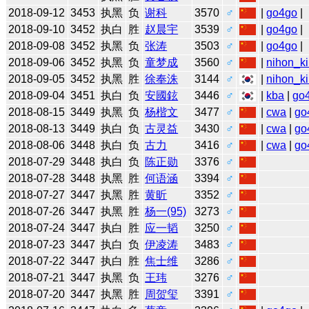
2018-09-12
3453
执黑
负
谢科
3570
♂
|
go4go
|
2018-09-10
3452
执白
胜
赵晨宇
3539
♂
|
go4go
|
2018-09-08
3452
执黑
负
张涛
3503
♂
|
go4go
|
2018-09-06
3452
执黑
负
童梦成
3560
♂
|
nihon_ki
2018-09-05
3452
执黑
胜
徐奉洙
3144
♂
|
nihon_ki
2018-09-04
3451
执白
负
安國鉉
3446
♂
|
kba
|
go
2018-08-15
3449
执黑
负
杨楷文
3477
♂
|
cwa
|
go
2018-08-13
3449
执白
负
古灵益
3430
♂
|
cwa
|
go
2018-08-06
3448
执白
负
古力
3416
♂
|
cwa
|
go
2018-07-29
3448
执白
负
陈正勋
3376
♂
2018-07-28
3448
执黑
胜
何语涵
3394
♂
2018-07-27
3447
执黑
胜
黄昕
3352
♂
2018-07-26
3447
执黑
胜
杨一(95)
3273
♂
2018-07-24
3447
执白
胜
应一韬
3250
♂
2018-07-23
3447
执白
负
伊凌涛
3483
♂
2018-07-22
3447
执白
胜
焦士维
3286
♂
2018-07-21
3447
执黑
负
王玮
3276
♂
2018-07-20
3447
执黑
胜
周贺玺
3391
♂