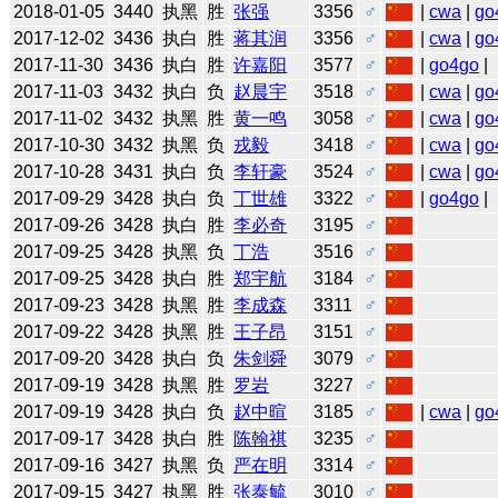
2018-01-05
3440
执黑
胜
张强
3356
♂
|
cwa
|
go
2017-12-02
3436
执白
胜
蒋其润
3356
♂
|
cwa
|
go
2017-11-30
3436
执白
胜
许嘉阳
3577
♂
|
go4go
|
2017-11-03
3432
执白
负
赵晨宇
3518
♂
|
cwa
|
go
2017-11-02
3432
执黑
胜
黄一鸣
3058
♂
|
cwa
|
go
2017-10-30
3432
执黑
负
戎毅
3418
♂
|
cwa
|
go
2017-10-28
3431
执白
负
李轩豪
3524
♂
|
cwa
|
go
2017-09-29
3428
执白
负
丁世雄
3322
♂
|
go4go
|
2017-09-26
3428
执白
胜
李必奇
3195
♂
2017-09-25
3428
执黑
负
丁浩
3516
♂
2017-09-25
3428
执白
胜
郑宇航
3184
♂
2017-09-23
3428
执黑
胜
李成森
3311
♂
2017-09-22
3428
执黑
胜
王子昂
3151
♂
2017-09-20
3428
执白
负
朱剑舜
3079
♂
2017-09-19
3428
执黑
胜
罗岩
3227
♂
2017-09-19
3428
执白
负
赵中暄
3185
♂
|
cwa
|
go
2017-09-17
3428
执白
胜
陈翰祺
3235
♂
2017-09-16
3427
执黑
负
严在明
3314
♂
2017-09-15
3427
执黑
胜
张泰毓
3010
♂