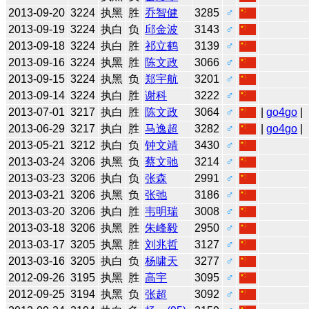
2013-09-20
3224
执黑
胜
乔智健
3285
♂
2013-09-19
3224
执白
负
邱金波
3143
♂
2013-09-18
3224
执白
胜
祁立鹤
3139
♂
2013-09-16
3224
执黑
胜
陈文政
3066
♂
2013-09-15
3224
执黑
负
郑宇航
3201
♂
2013-09-14
3224
执白
胜
谢科
3222
♂
2013-07-01
3217
执白
胜
陈文政
3064
♂
|
go4go
|
2013-06-29
3217
执白
胜
马逸超
3282
♂
|
go4go
|
2013-05-21
3212
执白
负
钟文靖
3430
♂
2013-03-24
3206
执黑
负
蔡文驰
3214
♂
2013-03-23
3206
执白
负
张森
2991
♂
2013-03-21
3206
执黑
负
张弛
3186
♂
2013-03-20
3206
执白
胜
韦明瑞
3008
♂
2013-03-18
3206
执黑
胜
朱峰毅
2950
♂
2013-03-17
3205
执黑
胜
刘兆哲
3127
♂
2013-03-16
3205
执白
负
杨啸天
3277
♂
2012-09-26
3195
执黑
胜
高宇
3095
♂
2012-09-25
3194
执黑
负
张超
3092
♂