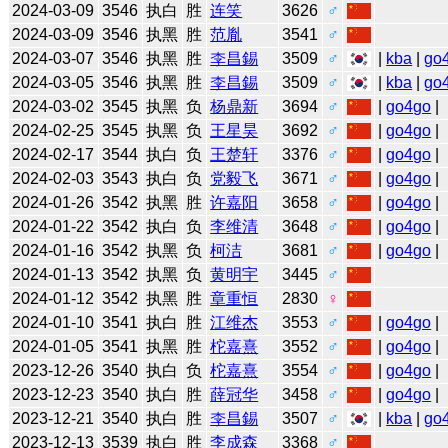
2024-03-09
3546
执白
胜
连笑
3626
♂
2024-03-09
3546
执黑
胜
范胤
3541
♂
2024-03-07
3546
执黑
胜
李昌錫
3509
♂
|
kba
|
go
2024-03-05
3546
执黑
胜
李昌錫
3509
♂
|
kba
|
go
2024-03-02
3545
执黑
负
杨鼎新
3694
♂
|
go4go
|
2024-02-25
3545
执黑
负
王星昊
3692
♂
|
go4go
|
2024-02-17
3544
执白
负
王楚轩
3376
♂
|
go4go
|
2024-02-03
3543
执白
负
党毅飞
3671
♂
|
go4go
|
2024-01-26
3542
执黑
胜
许嘉阳
3658
♂
|
go4go
|
2024-01-22
3542
执白
负
李维清
3648
♂
|
go4go
|
2024-01-16
3542
执黑
负
柯洁
3681
♂
|
go4go
|
2024-01-13
3542
执黑
负
黄明宇
3445
♂
2024-01-12
3542
执黑
胜
章重恒
2830
♀
2024-01-10
3541
执白
胜
江维杰
3553
♂
|
go4go
|
2024-01-05
3541
执黑
胜
柁嘉熹
3552
♂
|
go4go
|
2023-12-26
3540
执白
负
柁嘉熹
3554
♂
|
go4go
|
2023-12-23
3540
执白
胜
薛冠华
3458
♂
|
go4go
|
2023-12-21
3540
执白
胜
李昌錫
3507
♂
|
kba
|
go
2023-12-13
3539
执白
胜
李成森
3368
♂