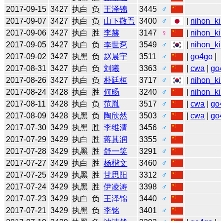
2017-09-15
3427
执白
负
王泽锦
3445
♂
2017-09-07
3427
执白
负
山下敬吾
3400
♂
|
nihon_ki
2017-09-06
3427
执白
胜
李赫
3147
♀
|
nihon_ki
2017-09-05
3427
执白
负
李世乭
3549
♂
|
nihon_ki
2017-09-02
3427
执黑
负
赵晨宇
3511
♂
|
go4go
|
2017-08-31
3427
执白
负
刘曦
3363
♂
|
cwa
|
go
2017-08-26
3427
执白
负
朴廷桓
3717
♂
|
nihon_ki
2017-08-24
3428
执白
胜
何旸
3240
♂
|
nihon_ki
2017-08-11
3428
执白
负
范胤
3517
♂
|
cwa
|
go
2017-08-09
3428
执黑
负
陶欣然
3503
♂
|
cwa
|
go
2017-07-30
3429
执黑
胜
李维清
3456
♂
2017-07-29
3429
执白
胜
蒋其润
3355
♂
2017-07-28
3429
执黑
胜
舒一笑
3291
♂
2017-07-27
3429
执白
胜
杨楷文
3460
♂
2017-07-25
3429
执黑
胜
甘思阳
3312
♂
2017-07-24
3429
执黑
胜
伊凌涛
3398
♂
2017-07-23
3429
执白
负
王泽锦
3440
♂
2017-07-21
3429
执黑
负
李铭
3401
♂