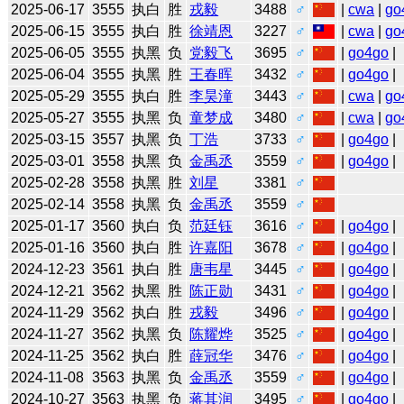
2025-06-17
3555
执白
胜
戎毅
3488
♂
|
cwa
|
go
2025-06-15
3555
执白
胜
徐靖恩
3227
♂
|
cwa
|
go
2025-06-05
3555
执黑
负
党毅飞
3695
♂
|
go4go
|
2025-06-04
3555
执黑
胜
王春晖
3432
♂
|
go4go
|
2025-05-29
3555
执白
胜
李昊潼
3443
♂
|
cwa
|
go
2025-05-27
3555
执黑
负
童梦成
3480
♂
|
cwa
|
go
2025-03-15
3557
执黑
负
丁浩
3733
♂
|
go4go
|
2025-03-01
3558
执黑
负
金禹丞
3559
♂
|
go4go
|
2025-02-28
3558
执黑
胜
刘星
3381
♂
2025-02-14
3558
执黑
负
金禹丞
3559
♂
2025-01-17
3560
执白
负
范廷钰
3616
♂
|
go4go
|
2025-01-16
3560
执白
胜
许嘉阳
3678
♂
|
go4go
|
2024-12-23
3561
执白
胜
唐韦星
3445
♂
|
go4go
|
2024-12-21
3562
执黑
胜
陈正勋
3431
♂
|
go4go
|
2024-11-29
3562
执白
胜
戎毅
3496
♂
|
go4go
|
2024-11-27
3562
执黑
负
陈耀烨
3525
♂
|
go4go
|
2024-11-25
3562
执白
胜
薛冠华
3476
♂
|
go4go
|
2024-11-08
3563
执黑
负
金禹丞
3559
♂
|
go4go
|
2024-10-27
3563
执黑
负
蒋其润
3495
♂
|
go4go
|