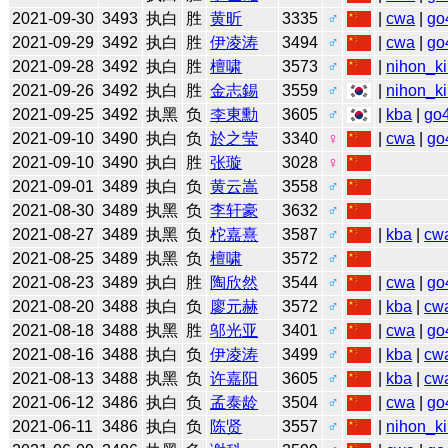
2021-09-30
3493
执白
胜
黄昕
3335
♂
|
cwa
|
go
2021-09-29
3492
执白
胜
伊凌涛
3494
♂
|
cwa
|
go
2021-09-28
3492
执白
胜
檀啸
3573
♂
|
nihon_ki
2021-09-26
3492
执白
胜
金志錫
3559
♂
|
nihon_ki
2021-09-25
3492
执黑
负
李東勳
3605
♂
|
kba
|
go
2021-09-10
3490
执白
负
於之莹
3340
♀
|
cwa
|
go
2021-09-10
3490
执白
胜
张璇
3028
♀
2021-09-01
3489
执白
负
黄云嵩
3558
♂
2021-08-30
3489
执黑
负
李轩豪
3632
♂
2021-08-27
3489
执黑
负
柁嘉熹
3587
♂
|
kba
|
cw
2021-08-25
3489
执黑
负
檀啸
3572
♂
2021-08-23
3489
执白
胜
陶欣然
3544
♂
|
cwa
|
go
2021-08-20
3488
执白
负
廖元赫
3572
♂
|
kba
|
cw
2021-08-18
3488
执黑
胜
邬光亚
3401
♂
|
cwa
|
go
2021-08-16
3488
执白
负
伊凌涛
3499
♂
|
kba
|
cw
2021-08-13
3488
执黑
负
许嘉阳
3605
♂
|
kba
|
cw
2021-06-12
3486
执白
负
孟泰龄
3504
♂
|
cwa
|
go
2021-06-11
3486
执白
负
陈贤
3557
♂
|
nihon_ki