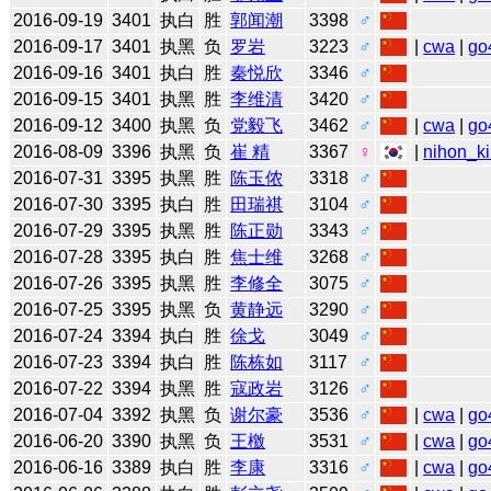
2016-09-19
3401
执白
胜
郭闻潮
3398
♂
2016-09-17
3401
执黑
负
罗岩
3223
♂
|
cwa
|
go
2016-09-16
3401
执白
胜
秦悦欣
3346
♂
2016-09-15
3401
执黑
胜
李维清
3420
♂
2016-09-12
3400
执黑
负
党毅飞
3462
♂
|
cwa
|
go
2016-08-09
3396
执黑
负
崔 精
3367
♀
|
nihon_ki
2016-07-31
3395
执黑
胜
陈玉侬
3318
♂
2016-07-30
3395
执白
胜
田瑞祺
3104
♂
2016-07-29
3395
执黑
胜
陈正勋
3343
♂
2016-07-28
3395
执白
胜
焦士维
3268
♂
2016-07-26
3395
执黑
胜
李修全
3075
♂
2016-07-25
3395
执黑
负
黄静远
3290
♂
2016-07-24
3394
执白
胜
徐戈
3049
♂
2016-07-23
3394
执白
胜
陈栋如
3117
♂
2016-07-22
3394
执黑
胜
寇政岩
3126
♂
2016-07-04
3392
执黑
负
谢尔豪
3536
♂
|
cwa
|
go
2016-06-20
3390
执黑
负
王檄
3531
♂
|
cwa
|
go
2016-06-16
3389
执白
胜
李康
3316
♂
|
cwa
|
go