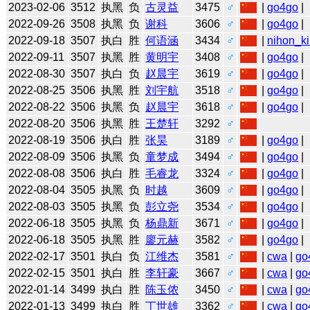
2023-02-06
3512
执黑
负
古灵益
3475
♂
|
go4go
|
2022-09-26
3508
执黑
负
谢科
3606
♂
|
go4go
|
2022-09-18
3507
执白
胜
何语涵
3434
♂
|
nihon_ki
2022-09-11
3507
执黑
胜
黄明宇
3408
♂
|
go4go
|
2022-08-30
3507
执白
负
赵晨宇
3619
♂
|
go4go
|
2022-08-25
3506
执黑
胜
刘宇航
3518
♂
|
go4go
|
2022-08-22
3506
执黑
负
赵晨宇
3618
♂
|
go4go
|
2022-08-20
3506
执黑
胜
王楚轩
3292
♂
2022-08-19
3506
执白
胜
张昊
3189
♂
|
go4go
|
2022-08-09
3506
执黑
负
童梦成
3494
♂
|
go4go
|
2022-08-08
3506
执白
胜
毛睿龙
3324
♂
|
go4go
|
2022-08-04
3505
执黑
负
时越
3609
♂
|
go4go
|
2022-08-03
3505
执黑
负
彭立尧
3534
♂
|
go4go
|
2022-06-18
3505
执黑
负
杨鼎新
3671
♂
|
go4go
|
2022-06-18
3505
执黑
胜
廖元赫
3582
♂
|
go4go
|
2022-02-17
3501
执白
负
江维杰
3581
♂
|
cwa
|
go
2022-02-15
3501
执白
胜
李轩豪
3667
♂
|
cwa
|
go
2022-01-14
3499
执白
胜
陈玉侬
3450
♂
|
cwa
|
go
2022-01-13
3499
执白
胜
丁世雄
3362
♂
|
cwa
|
go