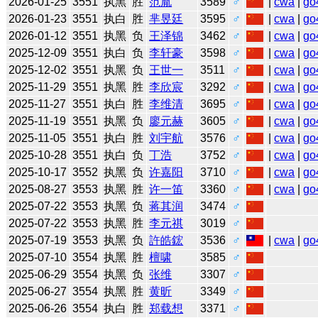
2026-01-25
3551
执黑
胜
范胤
3589
♂
|
cwa
|
go
2026-01-23
3551
执白
胜
芈昱廷
3595
♂
|
cwa
|
go
2026-01-12
3551
执黑
负
王泽锦
3462
♂
|
cwa
|
go
2025-12-09
3551
执白
负
李轩豪
3598
♂
|
cwa
|
go
2025-12-02
3551
执黑
负
王世一
3511
♂
|
cwa
|
go
2025-11-29
3551
执黑
胜
李欣宸
3292
♂
|
cwa
|
go
2025-11-27
3551
执白
胜
李维清
3695
♂
|
cwa
|
go
2025-11-19
3551
执黑
负
廖元赫
3605
♂
|
cwa
|
go
2025-11-05
3551
执白
胜
刘宇航
3576
♂
|
cwa
|
go
2025-10-28
3551
执白
负
丁浩
3752
♂
|
cwa
|
go
2025-10-17
3552
执黑
负
许嘉阳
3710
♂
|
cwa
|
go
2025-08-27
3553
执黑
胜
许一笛
3360
♂
|
cwa
|
go
2025-07-22
3553
执黑
负
蒋其润
3474
♂
2025-07-22
3553
执黑
胜
李元祺
3019
♂
2025-07-19
3553
执黑
负
許皓鋐
3536
♂
|
cwa
|
go
2025-07-10
3554
执黑
胜
檀啸
3585
♂
2025-06-29
3554
执黑
负
张维
3307
♂
2025-06-27
3554
执黑
胜
黄昕
3349
♂
2025-06-26
3554
执白
胜
郑载想
3371
♂