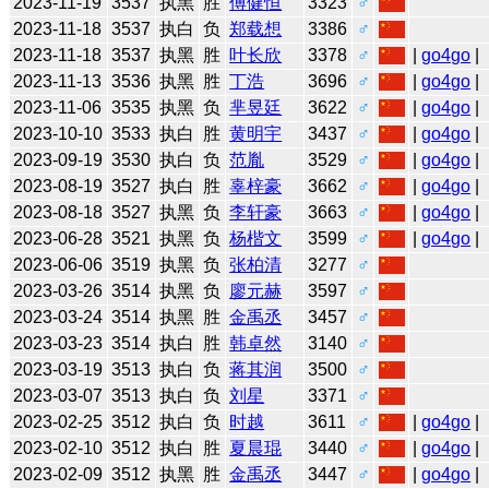
2023-11-19
3537
执黑
胜
傅健恒
3323
♂
2023-11-18
3537
执白
负
郑载想
3386
♂
2023-11-18
3537
执黑
胜
叶长欣
3378
♂
|
go4go
|
2023-11-13
3536
执黑
胜
丁浩
3696
♂
|
go4go
|
2023-11-06
3535
执黑
负
芈昱廷
3622
♂
|
go4go
|
2023-10-10
3533
执白
胜
黄明宇
3437
♂
|
go4go
|
2023-09-19
3530
执白
负
范胤
3529
♂
|
go4go
|
2023-08-19
3527
执白
胜
辜梓豪
3662
♂
|
go4go
|
2023-08-18
3527
执黑
负
李轩豪
3663
♂
|
go4go
|
2023-06-28
3521
执黑
负
杨楷文
3599
♂
|
go4go
|
2023-06-06
3519
执黑
负
张柏清
3277
♂
2023-03-26
3514
执黑
负
廖元赫
3597
♂
2023-03-24
3514
执黑
胜
金禹丞
3457
♂
2023-03-23
3514
执白
胜
韩卓然
3140
♂
2023-03-19
3513
执白
负
蒋其润
3500
♂
2023-03-07
3513
执白
负
刘星
3371
♂
2023-02-25
3512
执白
负
时越
3611
♂
|
go4go
|
2023-02-10
3512
执白
胜
夏晨琨
3440
♂
|
go4go
|
2023-02-09
3512
执黑
胜
金禹丞
3447
♂
|
go4go
|