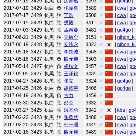
2017-07-19
3429
执黑
负
沈沛然
3293
♂
|
go4go
|
2017-07-19
3429
执白
负
柁嘉熹
3589
♂
|
cwa
|
go
2017-07-17
3429
执黑
胜
丁浩
3508
♂
|
cwa
|
go
2017-07-15
3429
执白
胜
戎毅
3411
♂
|
cwa
|
go
2017-07-03
3429
执黑
胜
孟泰龄
3481
♂
|
go4go
|
2017-06-21
3429
执黑
胜
陆敏全
3151
♀
|
nihon_ki
2017-06-19
3428
执黑
胜
安祚永
3323
♂
|
nihon_ki
2017-05-18
3427
执白
胜
李钦诚
3568
♂
|
cwa
|
go
2017-05-16
3427
执黑
负
廖元赫
3503
♂
|
cwa
|
go
2017-05-14
3427
执白
负
杨楷文
3457
♂
|
cwa
|
go
2017-05-05
3427
执黑
胜
王泽锦
3435
♂
|
cwa
|
go
2017-04-27
3426
执黑
胜
张立
3324
♂
|
go4go
|
2017-04-25
3426
执白
负
胡耀宇
3406
♂
|
go4go
|
2017-04-19
3426
执黑
负
古力
3459
♂
2017-03-30
3425
执白
胜
彭荃
3332
♂
2017-03-27
3425
执白
胜
洪基杓
3342
♂
|
kba
|
go
2017-02-22
3423
执黑
胜
陶欣然
3488
♂
|
cwa
|
go
2017-02-20
3423
执白
胜
韩一洲
3445
♂
|
cwa
|
go
2017-02-18
3423
执黑
胜
廖元赫
3489
♂
|
cwa
|
go