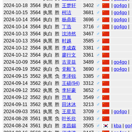
2024-10-18
3564
执白
胜
王楚轩
3402
♂
|
go4go
|
2024-10-15
3564
执黑
胜
柯洁
3681
♂
|
go4go
|
2024-10-14
3564
执白
胜
杨鼎新
3696
♂
|
go4go
|
2024-10-14
3564
执白
胜
丁浩
3716
♂
|
go4go
|
2024-10-13
3564
执白
胜
沈沛然
3467
♂
2024-10-13
3564
执黑
胜
时越
3585
♂
2024-10-12
3564
执黑
胜
李成森
3381
♂
2024-10-12
3564
执白
胜
廖行文
3361
♂
2024-10-09
3564
执黑
胜
古灵益
3489
♂
|
go4go
|
2024-09-19
3562
执白
负
党毅飞
3690
♂
|
go4go
|
2024-09-15
3562
执黑
负
李泽锐
3385
♂
2024-09-14
3562
执白
胜
王硕(94)
3312
♂
2024-09-12
3562
执黑
负
李轩豪
3652
♂
2024-09-12
3562
执白
胜
范胤
3549
♂
2024-09-11
3562
执黑
胜
田沐沐
3213
♂
2024-09-03
3561
执黑
负
王星昊
3709
♂
|
go4go
|
2024-08-28
3561
执黑
负
叶长欣
3393
♂
2024-08-24
3561
执白
胜
李昌錫
3505
♂
|
kba
|
go