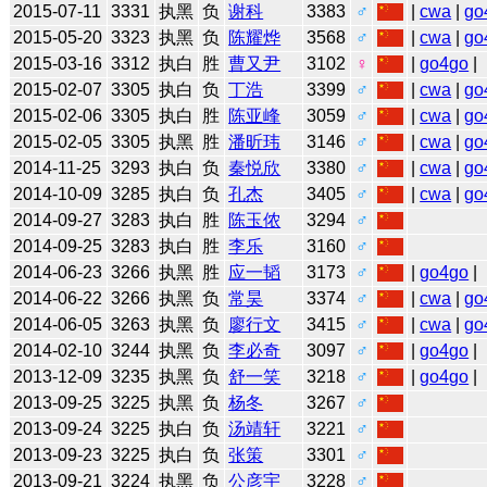
2015-07-11
3331
执黑
负
谢科
3383
♂
|
cwa
|
go
2015-05-20
3323
执黑
负
陈耀烨
3568
♂
|
cwa
|
go
2015-03-16
3312
执白
胜
曹又尹
3102
♀
|
go4go
|
2015-02-07
3305
执白
负
丁浩
3399
♂
|
cwa
|
go
2015-02-06
3305
执白
胜
陈亚峰
3059
♂
|
cwa
|
go
2015-02-05
3305
执黑
胜
潘昕玮
3146
♂
|
cwa
|
go
2014-11-25
3293
执白
负
秦悦欣
3380
♂
|
cwa
|
go
2014-10-09
3285
执白
负
孔杰
3405
♂
|
cwa
|
go
2014-09-27
3283
执白
胜
陈玉侬
3294
♂
2014-09-25
3283
执白
胜
李乐
3160
♂
2014-06-23
3266
执黑
胜
应一韬
3173
♂
|
go4go
|
2014-06-22
3266
执黑
负
常昊
3374
♂
|
cwa
|
go
2014-06-05
3263
执黑
负
廖行文
3415
♂
|
cwa
|
go
2014-02-10
3244
执黑
负
李必奇
3097
♂
|
go4go
|
2013-12-09
3235
执黑
负
舒一笑
3218
♂
|
go4go
|
2013-09-25
3225
执黑
负
杨冬
3267
♂
2013-09-24
3225
执白
负
汤靖轩
3221
♂
2013-09-23
3225
执白
负
张策
3301
♂
2013-09-21
3224
执黑
负
公彦宇
3228
♂