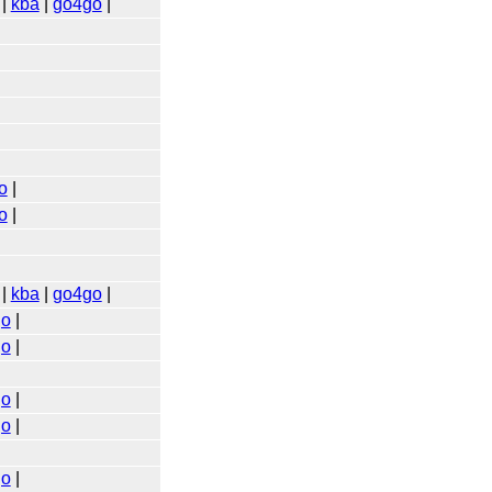
|
kba
|
go4go
|
o
|
o
|
|
kba
|
go4go
|
go
|
go
|
go
|
go
|
go
|