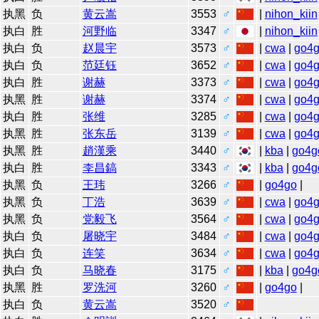
执黑
负
黄云嵩
3553
♂
|
nihon_kiin
执白
胜
河野临
3347
♂
|
nihon_kiin
执白
负
赵晨宇
3573
♂
|
cwa
|
go4
执白
负
范廷钰
3652
♂
|
cwa
|
go4
执白
胜
谢赫
3373
♂
|
cwa
|
go4
执黑
胜
谢赫
3374
♂
|
cwa
|
go4
执白
胜
张维
3285
♂
|
cwa
|
go4
执黑
胜
张东岳
3139
♂
|
cwa
|
go4
执黑
胜
趙漢乘
3440
♂
|
kba
|
go4g
执白
胜
李昌鎬
3343
♂
|
kba
|
go4g
执黑
负
王玮
3266
♂
|
go4go
|
执黑
负
丁浩
3639
♂
|
cwa
|
go4
执黑
负
党毅飞
3564
♂
|
cwa
|
go4
执白
负
屠晓宇
3484
♂
|
cwa
|
go4
执白
负
连笑
3634
♂
|
cwa
|
go4
执白
负
马晓春
3175
♂
|
kba
|
go4g
执黑
胜
罗洗河
3260
♂
|
go4go
|
执白
负
黄云嵩
3520
♂