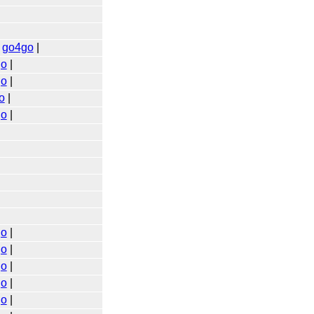
|
go4go
|
go
|
go
|
o
|
go
|
go
|
go
|
go
|
go
|
go
|