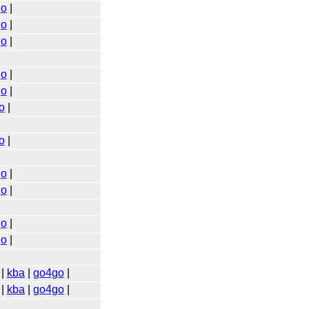
go
|
go
|
go
|
go
|
go
|
o
|
o
|
go
|
go
|
go
|
go
|
|
kba
|
go4go
|
|
kba
|
go4go
|