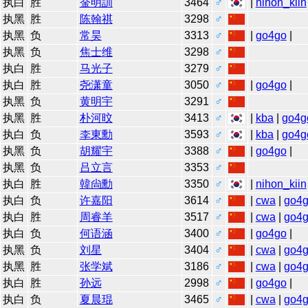
执白
胜
金明訓
3464
♂
|
nihon_kiin
执黑
胜
陈翰祺
3298
♂
执黑
负
常昊
3313
♂
|
go4go
|
执黑
负
焦士维
3298
♂
执白
胜
马光子
3279
♂
执白
胜
尧潇童
3050
♂
|
go4go
|
执黑
负
黄明宇
3291
♂
执黑
胜
朴河旼
3413
♂
|
kba
|
go4g
执白
负
李東勳
3593
♂
|
kba
|
go4g
执黑
负
胡耀宇
3388
♂
|
go4go
|
执黑
负
吕立言
3353
♂
执白
胜
韓尙勳
3350
♂
|
nihon_kiin
执白
负
许嘉阳
3614
♂
|
cwa
|
go4
执白
胜
周睿羊
3517
♂
|
cwa
|
go4
执白
负
何语涵
3400
♂
|
go4go
|
执黑
负
刘星
3404
♂
|
cwa
|
go4
执黑
胜
张学斌
3186
♂
|
cwa
|
go4
执白
胜
孙远
2998
♂
|
go4go
|
执白
负
夏晨琨
3465
♂
|
cwa
|
go4