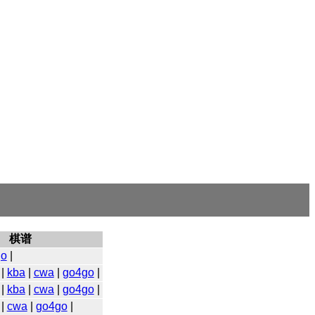
棋谱
go
|
|
kba
|
cwa
|
go4go
|
|
kba
|
cwa
|
go4go
|
|
cwa
|
go4go
|