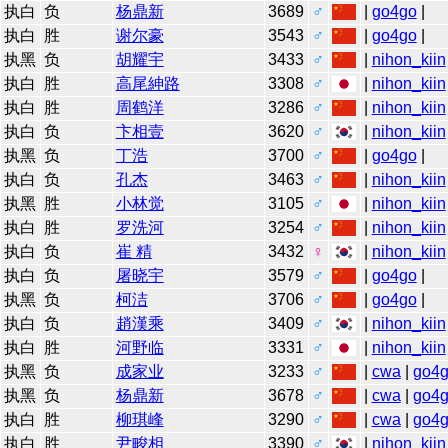
执白
负
杨鼎新
3689
♂
|
go4go
|
执白
胜
谢尔豪
3543
♂
|
go4go
|
执黑
负
胡耀宇
3433
♂
|
nihon_kiin
执白
胜
高尾紳路
3308
♂
|
nihon_kiin
执白
胜
周鹤洋
3286
♂
|
nihon_kiin
执白
负
卞相壹
3620
♂
|
nihon_kiin
执黑
负
丁浩
3700
♂
|
go4go
|
执白
负
孔杰
3463
♂
|
nihon_kiin
执黑
胜
小林觉
3105
♂
|
nihon_kiin
执白
胜
罗洗河
3254
♂
|
nihon_kiin
执白
负
崔 精
3432
♀
|
nihon_kiin
执白
负
屠晓宇
3579
♂
|
go4go
|
执黑
负
柯洁
3706
♂
|
go4go
|
执白
负
趙漢乘
3409
♂
|
nihon_kiin
执白
胜
河野临
3331
♂
|
nihon_kiin
执黑
负
成家业
3233
♂
|
cwa
|
go4
执黑
负
杨鼎新
3678
♂
|
cwa
|
go4
执白
胜
柳琪峰
3290
♂
|
cwa
|
go4
执白
胜
尹畯相
3390
♂
|
nihon_kiin