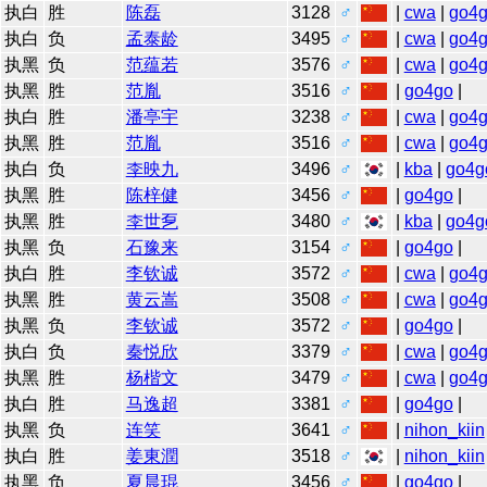
执白
胜
陈磊
3128
♂
|
cwa
|
go4
执白
负
孟泰龄
3495
♂
|
cwa
|
go4
执黑
负
范蕴若
3576
♂
|
cwa
|
go4
执黑
胜
范胤
3516
♂
|
go4go
|
执白
胜
潘亭宇
3238
♂
|
cwa
|
go4
执黑
胜
范胤
3516
♂
|
cwa
|
go4
执白
负
李映九
3496
♂
|
kba
|
go4g
执黑
胜
陈梓健
3456
♂
|
go4go
|
执黑
胜
李世乭
3480
♂
|
kba
|
go4g
执黑
负
石豫来
3154
♂
|
go4go
|
执白
胜
李钦诚
3572
♂
|
cwa
|
go4
执黑
胜
黄云嵩
3508
♂
|
cwa
|
go4
执黑
负
李钦诚
3572
♂
|
go4go
|
执白
负
秦悦欣
3379
♂
|
cwa
|
go4
执黑
胜
杨楷文
3479
♂
|
cwa
|
go4
执白
胜
马逸超
3381
♂
|
go4go
|
执黑
负
连笑
3641
♂
|
nihon_kiin
执白
胜
姜東潤
3518
♂
|
nihon_kiin
执黑
负
夏晨琨
3456
♂
|
go4go
|