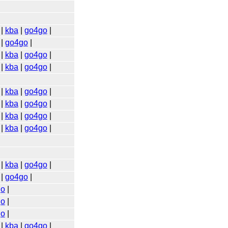
|
kba
|
go4go
|
|
go4go
|
|
kba
|
go4go
|
|
kba
|
go4go
|
|
kba
|
go4go
|
|
kba
|
go4go
|
|
kba
|
go4go
|
|
kba
|
go4go
|
|
kba
|
go4go
|
|
go4go
|
go
|
go
|
go
|
|
kba
|
go4go
|