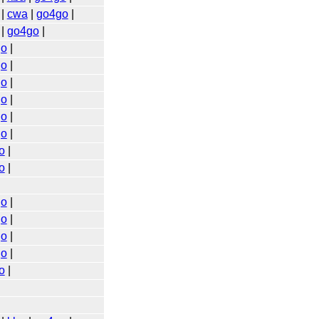
|
cwa
|
go4go
|
|
go4go
|
go
|
go
|
go
|
go
|
go
|
go
|
o
|
o
|
go
|
go
|
go
|
go
|
o
|