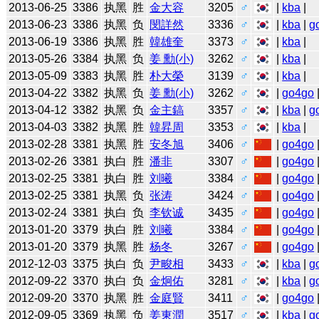
2013-06-25
3386
执黑
胜
金大容
3205
♂
|
kba
|
2013-06-23
3386
执黑
负
閔詳然
3336
♂
|
kba
|
g
2013-06-19
3386
执黑
胜
韓雄奎
3373
♂
|
kba
|
2013-05-26
3384
执黑
负
姜 勳(小)
3262
♂
|
kba
|
2013-05-09
3383
执黑
胜
朴大榮
3139
♂
|
kba
|
2013-04-22
3382
执黑
负
姜 勳(小)
3262
♂
|
go4go
2013-04-12
3382
执黑
负
金主鎬
3357
♂
|
kba
|
g
2013-04-03
3382
执黑
胜
韓昇周
3353
♂
|
kba
|
2013-02-28
3381
执黑
胜
安冬旭
3406
♂
|
go4go
2013-02-26
3381
执白
胜
潘非
3307
♂
|
go4go
2013-02-25
3381
执白
胜
刘曦
3384
♂
|
go4go
2013-02-25
3381
执黑
负
张涛
3424
♂
|
go4go
2013-02-24
3381
执白
负
李钦诚
3435
♂
|
go4go
2013-01-20
3379
执白
胜
刘曦
3384
♂
|
go4go
2013-01-20
3379
执黑
胜
杨冬
3267
♂
|
go4go
2012-12-03
3375
执白
负
尹畯相
3433
♂
|
kba
|
g
2012-09-22
3370
执白
负
金炯佑
3281
♂
|
kba
|
g
2012-09-20
3370
执黑
胜
金庭賢
3411
♂
|
go4go
2012-09-05
3369
执黑
负
姜東潤
3517
♂
|
kba
|
g