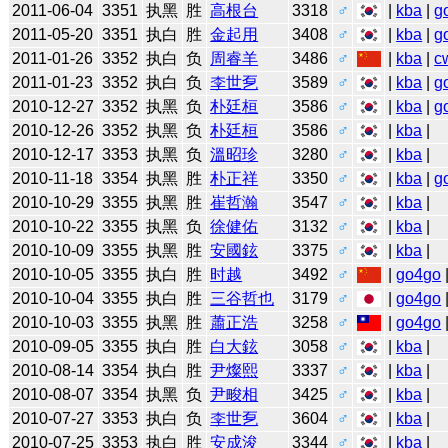
2011-06-04
3351
执黑
胜
高根台
3318
♂
|
kba
|
g
2011-05-20
3351
执白
胜
金起用
3408
♂
|
kba
|
g
2011-01-26
3352
执白
负
周睿羊
3486
♂
|
kba
|
c
2011-01-23
3352
执白
负
李世乭
3589
♂
|
kba
|
g
2010-12-27
3352
执黑
负
朴廷桓
3586
♂
|
kba
|
g
2010-12-26
3352
执黑
负
朴廷桓
3586
♂
|
kba
|
2010-12-17
3353
执黑
负
溫昭珍
3280
♂
|
kba
|
2010-11-18
3354
执黑
胜
朴正祥
3350
♂
|
kba
|
g
2010-10-29
3355
执黑
胜
崔哲瀚
3547
♂
|
kba
|
2010-10-22
3355
执黑
负
徐健佑
3132
♂
|
kba
|
2010-10-09
3355
执黑
胜
安國鉉
3375
♂
|
kba
|
2010-10-05
3355
执白
胜
时越
3492
♂
|
go4go
2010-10-04
3355
执白
胜
三谷哲也
3179
♂
|
go4go
2010-10-03
3355
执黑
胜
蕭正浩
3258
♂
|
go4go
2010-09-05
3355
执白
胜
白大鉉
3058
♂
|
kba
|
2010-08-14
3354
执白
胜
尹燦熙
3337
♂
|
kba
|
2010-08-07
3354
执黑
负
尹畯相
3425
♂
|
kba
|
2010-07-27
3353
执白
负
李世乭
3604
♂
|
kba
|
2010-07-25
3353
执白
胜
安成浚
3344
♂
|
kba
|