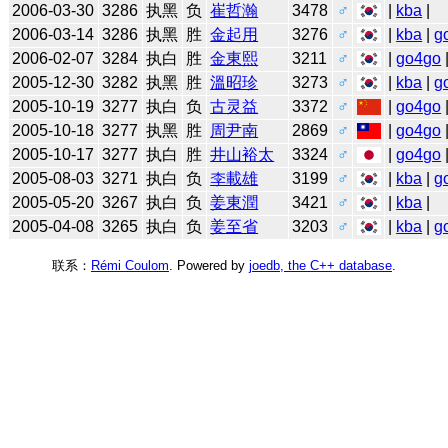
2006-03-30
3286
执黑
负
崔哲瀚
3478
♂
|
kba
|
2006-03-14
3286
执黑
胜
金起用
3276
♂
|
kba
|
g
2006-02-07
3284
执白
胜
金東熙
3211
♂
|
go4go
2005-12-30
3282
执黑
胜
溫昭珍
3273
♂
|
kba
|
g
2005-10-19
3277
执白
负
古灵益
3372
♂
|
go4go
2005-10-18
3277
执黑
胜
周尹南
2869
♂
|
go4go
2005-10-17
3277
执白
胜
井山裕太
3324
♂
|
go4go
2005-08-03
3271
执白
负
李載雄
3199
♂
|
kba
|
g
2005-05-20
3267
执白
负
姜東潤
3421
♂
|
kba
|
2005-04-08
3265
执白
负
姜至省
3203
♂
|
kba
|
g
联系：
Rémi Coulom
. Powered by
joedb, the C++ database
.