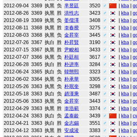
2012-09-04
3369
执黑
负
芈昱廷
3520
♂
|
kba
|
g
2012-08-26
3369
执黑
胜
洪性志
3423
♂
|
kba
|
g
2012-08-19
3369
执黑
负
姜儒澤
3408
♂
|
kba
|
g
2012-08-11
3368
执黑
胜
李春揆
3275
♂
|
kba
|
g
2012-08-03
3368
执黑
负
金昇宰
3445
♂
|
kba
|
g
2012-07-26
3367
执白
胜
朴昇賢
3190
♂
|
kba
|
g
2012-07-15
3367
执黑
胜
尹畯相
3433
♂
|
kba
|
g
2012-07-07
3366
执黑
负
朴廷桓
3617
♂
|
kba
|
g
2012-06-28
3365
执白
胜
朴进率
3284
♂
|
kba
|
g
2012-06-24
3365
执白
负
韓態熙
3323
♂
|
kba
|
g
2012-06-02
3364
执黑
负
朴承華
3305
♂
|
kba
|
g
2012-05-26
3363
执黑
负
朴珉奎
3298
♂
|
kba
|
g
2012-05-18
3363
执白
负
趙漢乘
3487
♂
|
kba
|
g
2012-05-06
3363
执黑
负
金昇宰
3443
♂
|
kba
|
g
2012-04-29
3363
执黑
胜
李浩範
3374
♂
|
kba
|
g
2012-04-24
3363
执白
负
孟泰龄
3439
♂
|
kba
|
c
2012-04-21
3363
执白
胜
金志錫
3551
♂
|
kba
|
g
2012-04-12
3363
执黑
胜
安成浚
3383
♂
|
kba
|
g