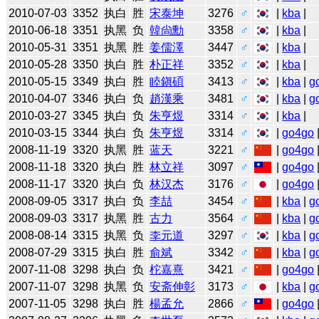
2010-07-03
3352
执白
胜
宋泰坤
3276
♂
|
kba
|
2010-06-18
3351
执黑
负
韓尙勳
3358
♂
|
kba
|
2010-05-31
3351
执黑
胜
姜儒澤
3447
♂
|
kba
|
2010-05-28
3350
执白
胜
朴正祥
3352
♂
|
kba
|
2010-05-15
3349
执白
胜
睦鎭碩
3413
♂
|
kba
|
g
2010-04-07
3346
执白
负
趙漢乘
3481
♂
|
kba
|
g
2010-03-27
3345
执白
负
朱亨煜
3314
♂
|
kba
|
2010-03-15
3344
执白
负
朱亨煜
3314
♂
|
go4go
2008-11-19
3320
执黑
胜
蓝天
3221
♂
|
go4go
2008-11-18
3320
执白
胜
林立祥
3097
♂
|
go4go
2008-11-17
3320
执白
负
林汉杰
3176
♂
|
go4go
2008-09-05
3317
执白
负
李喆
3454
♂
|
kba
|
g
2008-09-03
3317
执黑
胜
古力
3564
♂
|
kba
|
g
2008-08-14
3315
执黑
负
李元道
3297
♂
|
kba
|
g
2008-07-29
3315
执白
胜
俞斌
3342
♂
|
kba
|
g
2007-11-08
3298
执白
负
柁嘉熹
3421
♂
|
go4go
2007-11-07
3298
执黑
负
安斋伸彰
3173
♂
|
kba
|
g
2007-11-05
3298
执白
胜
楊孟允
2866
♂
|
go4go