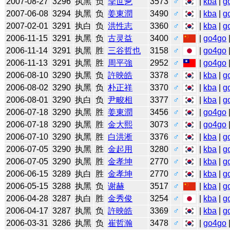
2007-08-27
3296
执黑
负
李世乭
3573
♂
|
kba
|
g
2007-06-08
3294
执黑
负
姜東潤
3490
♂
|
kba
|
g
2007-02-01
3291
执白
负
洪性志
3360
♂
|
kba
|
g
2006-11-15
3291
执黑
负
古灵益
3400
♂
|
go4go
2006-11-14
3291
执黑
胜
三谷哲也
3158
♂
|
go4go
2006-11-13
3291
执黑
胜
周平強
2952
♂
|
go4go
2006-08-10
3290
执黑
负
許映皓
3378
♂
|
kba
|
g
2006-08-02
3290
执黑
负
朴正祥
3370
♂
|
kba
|
g
2006-08-01
3290
执白
负
尹畯相
3377
♂
|
kba
|
g
2006-07-18
3290
执黑
胜
姜東潤
3456
♂
|
go4go
2006-07-18
3290
执黑
胜
金大熙
3073
♂
|
go4go
2006-07-10
3290
执黑
胜
白洪淅
3376
♂
|
kba
|
g
2006-07-05
3290
执黑
胜
金起用
3280
♂
|
kba
|
g
2006-07-05
3290
执黑
胜
金孝坤
2770
♂
|
kba
|
g
2006-06-15
3289
执白
胜
金孝坤
2770
♂
|
kba
|
g
2006-05-15
3288
执黑
负
谢赫
3517
♂
|
kba
|
g
2006-04-28
3287
执白
胜
金秀俊
3254
♂
|
kba
|
g
2006-04-17
3287
执黑
负
許映皓
3369
♂
|
kba
|
g
2006-03-31
3286
执黑
负
崔哲瀚
3478
♂
|
go4go