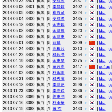
2014-06-22
3401
执黑
负
安成浚
3437
♂
|
kba
|
g
2014-06-08
3401
执黑
胜
李昌鎬
3402
♂
|
kba
|
g
2014-06-05
3400
执黑
负
崔原踊
3324
♂
|
kba
|
2014-06-04
3400
执白
负
安成浚
3435
♂
|
kba
|
g
2014-05-18
3400
执黑
胜
金志錫
3593
♂
|
kba
|
g
2014-05-08
3400
执白
负
金眞輝
3320
♂
|
kba
|
g
2014-05-06
3400
执黑
负
金世東
3367
♂
|
kba
|
2014-05-01
3400
执白
负
俞斌
3309
♂
|
kba
|
2014-04-24
3400
执白
胜
高根台
3310
♂
|
kba
|
g
2014-04-22
3400
执黑
胜
柳珉瀅
3354
♂
|
kba
|
2014-04-19
3400
执黑
负
金東昊
3275
♂
|
kba
|
g
2014-04-18
3400
执黑
胜
黄云嵩
3447
♂
|
go4go
2014-04-02
3400
执黑
胜
朴永訓
3519
♂
|
kba
|
g
2014-03-31
3400
执白
胜
柳秀沆
3364
♂
|
kba
|
g
2014-03-18
3400
执黑
胜
李世乭
3596
♂
|
kba
|
g
2013-11-23
3393
执白
负
李浩範
3336
♂
|
kba
|
g
2013-08-12
3389
执白
负
姜東潤
3508
♂
|
kba
|
g
2013-07-16
3388
执白
胜
朴承華
3339
♂
|
kba
|
2013-07-15
3388
执黑
胜
羅 玄
3433
♂
|
kba
|