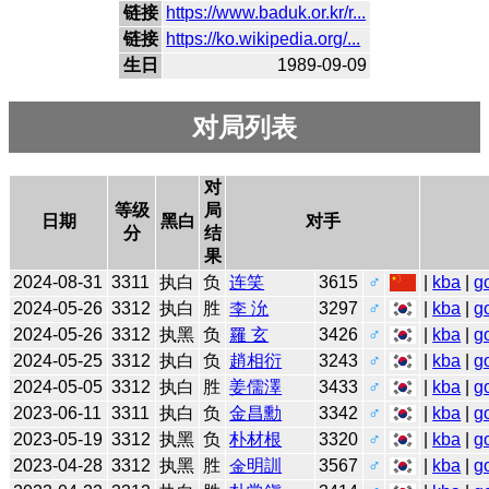
链接
https://www.baduk.or.kr/r...
链接
https://ko.wikipedia.org/...
生日
1989-09-09
对局列表
对
等级
局
日期
黑白
对手
分
结
果
2024-08-31
3311
执白
负
连笑
3615
♂
|
kba
|
g
2024-05-26
3312
执白
胜
李 沇
3297
♂
|
kba
|
g
2024-05-26
3312
执黑
负
羅 玄
3426
♂
|
kba
|
g
2024-05-25
3312
执白
负
趙相衍
3243
♂
|
kba
|
g
2024-05-05
3312
执白
胜
姜儒澤
3433
♂
|
kba
|
g
2023-06-11
3311
执白
负
金昌勳
3342
♂
|
kba
|
g
2023-05-19
3312
执黑
负
朴材根
3320
♂
|
kba
|
g
2023-04-28
3312
执黑
胜
金明訓
3567
♂
|
kba
|
g