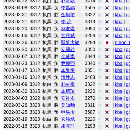
2023-04-22
3312
执白
胜
朴常鎭
3414
♂
|
kba
|
g
2023-04-08
3312
执黑
负
李昌錫
3505
♂
|
kba
|
g
2023-03-31
3312
执白
胜
金炯佑
3322
♂
|
kba
|
g
2023-03-21
3312
执黑
负
李 沇
3314
♂
|
kba
|
2023-03-20
3312
执白
负
林進煜
3090
♂
|
kba
|
g
2023-03-06
3312
执黑
负
玄釉斌
3208
♂
|
kba
|
g
2023-02-26
3312
执黑
胜
關航太郞
3294
♂
|
nihon_k
2023-02-20
3312
执黑
胜
安國鉉
3350
♂
|
kba
|
g
2023-02-07
3312
执黑
胜
金成宰
2844
♂
|
kba
|
g
2023-01-23
3312
执黑
负
尹燦熙
3340
♂
|
kba
|
g
2023-01-17
3312
执黑
胜
李昊承
3351
♂
|
kba
|
g
2023-01-16
3312
执黑
负
洪性志
3468
♂
|
kba
|
g
2023-01-09
3312
执白
负
朴材根
3322
♂
|
kba
|
g
2022-08-30
3315
执黑
负
李炯珍
3220
♂
|
kba
|
g
2022-04-03
3322
执黑
负
安祚永
3270
♂
|
kba
|
g
2022-03-26
3323
执黑
胜
姜知勳
3311
♂
|
kba
|
g
2022-03-25
3323
执黑
负
申旻埈
3587
♂
|
kba
|
g
2022-03-19
3323
执白
胜
玄釉斌
3220
♂
|
kba
|
g
2022-03-16
3323
执黑
胜
趙完珪
3293
♂
|
kba
|
g