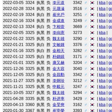
2022-03-05
3324
执黑
负
李元道
3342
♂
|
kba
|
g
2022-02-28
3324
执黑
负
元晟溱
3516
♂
|
kba
|
g
2022-02-19
3324
执白
胜
崔光戶
3251
♂
|
kba
|
g
2022-02-16
3324
执黑
胜
金成進
3249
♂
|
kba
|
g
2022-02-13
3324
执白
负
卞相壹
3669
♂
|
kba
|
g
2022-02-05
3325
执黑
胜
李尙憲
3273
|
kba
|
2022-01-22
3325
执黑
负
魏太雄
3290
♂
|
kba
|
g
2022-01-21
3325
执白
胜
文敏鍾
3376
♂
|
kba
|
g
2022-01-16
3325
执白
胜
金相天
3282
♂
|
kba
|
g
2022-01-12
3325
执白
胜
朴鎭鍈
3171
♂
|
kba
|
g
2022-01-01
3325
执黑
负
康又赫
3204
♂
|
kba
|
g
2021-12-26
3325
执黑
胜
金大容
3040
♂
|
kba
|
g
2021-12-05
3325
执白
负
金昌勳
3342
♂
|
kba
|
g
2021-11-27
3325
执黑
胜
李炯珍
3212
♂
|
kba
|
g
2021-11-21
3325
执黑
负
申載元
3247
♂
|
kba
|
g
2021-10-05
3327
执黑
负
魏太雄
3294
♂
|
kba
|
g
2021-04-28
3335
执黑
负
朴进率
3429
♂
|
kba
|
g
2020-04-13
3360
执黑
负
金旻奭
3162
♂
|
kba
|
g
2020-01-30
3367
执黑
胜
崔宰榮
3393
♂
|
kba
|
g