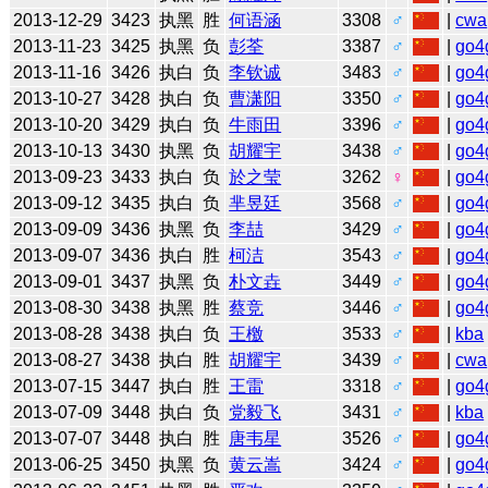
2013-12-29
3423
执黑
胜
何语涵
3308
♂
|
cwa
2013-11-23
3425
执黑
负
彭荃
3387
♂
|
go4
2013-11-16
3426
执白
负
李钦诚
3483
♂
|
go4
2013-10-27
3428
执白
负
曹潇阳
3350
♂
|
go4
2013-10-20
3429
执白
负
牛雨田
3396
♂
|
go4
2013-10-13
3430
执黑
负
胡耀宇
3438
♂
|
go4
2013-09-23
3433
执白
负
於之莹
3262
♀
|
go4
2013-09-12
3435
执白
负
芈昱廷
3568
♂
|
go4
2013-09-09
3436
执黑
负
李喆
3429
♂
|
go4
2013-09-07
3436
执白
胜
柯洁
3543
♂
|
go4
2013-09-01
3437
执黑
负
朴文垚
3449
♂
|
go4
2013-08-30
3438
执黑
胜
蔡竞
3446
♂
|
go4
2013-08-28
3438
执白
负
王檄
3533
♂
|
kba
2013-08-27
3438
执白
胜
胡耀宇
3439
♂
|
cwa
2013-07-15
3447
执白
胜
王雷
3318
♂
|
go4
2013-07-09
3448
执白
负
党毅飞
3431
♂
|
kba
2013-07-07
3448
执白
胜
唐韦星
3526
♂
|
go4
2013-06-25
3450
执黑
负
黄云嵩
3424
♂
|
go4