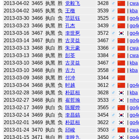
2013-04-02
3465
执黑
胜
党毅飞
3428
♂
|
cwa
2013-04-02
3465
执黑
负
王檄
3539
♂
|
kba
2013-03-30
3466
执白
负
范廷钰
3525
♂
|
go4
2013-03-23
3466
执黑
胜
孔杰
3439
♂
|
go4
2013-03-16
3467
执黑
负
李世乭
3572
♂
|
go4
2013-03-14
3467
执白
胜
古灵益
3467
♂
|
go4
2013-03-13
3468
执白
胜
朱元豪
3366
♂
|
cwa
2013-03-13
3468
执黑
胜
彭荃
3384
♂
|
cwa
2013-03-10
3468
执黑
胜
古灵益
3467
♂
|
kba
2013-03-10
3468
执白
胜
古力
3558
♂
|
kba
2013-03-09
3468
执黑
胜
付冲
3344
♂
2013-03-04
3468
执黑
负
时越
3612
♂
|
go4
2013-02-28
3468
执黑
负
朴廷桓
3628
♂
|
kba
2013-02-27
3468
执白
胜
崔哲瀚
3533
♂
|
niho
2013-02-17
3469
执白
负
陈耀烨
3565
♂
|
go4
2013-02-14
3469
执白
负
李昌鎬
3454
♂
|
go4
2013-02-01
3469
执黑
负
朴廷桓
3622
♂
|
go4
2013-01-24
3470
执白
负
邱峻
3503
♂
|
cwa
2013-01-15
3471
执白
胜
李映九
3450
♂
|
go4