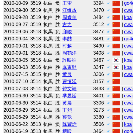
2010-10-09
3519
执白
负
王雷
3394
♂
|
go4
2010-09-30
3519
执黑
胜
江维杰
3470
♂
|
cwa
2010-09-28
3519
执白
胜
周睿羊
3484
♂
|
kba
2010-09-27
3519
执白
胜
古力
3512
♂
|
cwa
2010-09-06
3518
执黑
负
邱峻
3477
♂
|
cwa
2010-09-04
3518
执黑
胜
李喆
3481
♂
|
go4
2010-09-01
3518
执黑
胜
时越
3490
♂
|
cwa
2010-09-01
3518
执白
胜
周鹤洋
3408
♂
|
cwa
2010-08-05
3516
执白
负
許映皓
3467
♂
|
kba
2010-08-03
3516
执白
胜
李東勳
3347
♂
|
kba
2010-07-15
3515
执白
胜
黄晨
3306
♂
|
cwa
2010-07-10
3514
执黑
胜
曹恒廷
3157
♂
2010-07-03
3514
执白
胜
钟文靖
3433
♂
|
cwa
2010-06-30
3514
执黑
负
芈昱廷
3401
♂
|
cwa
2010-06-30
3514
执白
胜
黄晨
3306
♂
|
cwa
2010-06-29
3514
执白
胜
丁烈
3273
♂
|
cwa
2010-06-29
3514
执黑
胜
蔡竞
3380
♂
|
cwa
2010-06-22
3513
执白
负
陈耀烨
3506
♂
|
kba
2010-06-19
3513
执黑
胜
檀啸
3464
♂
|
go4