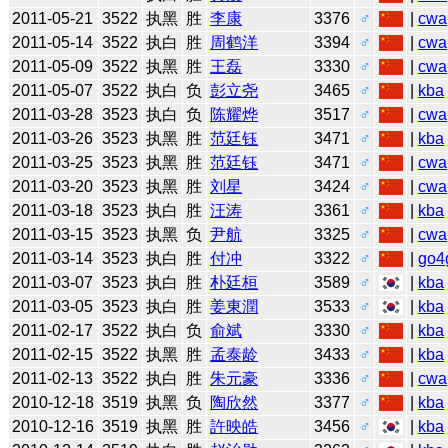
2011-05-21
3522
执黑
胜
李康
3376
♂
|
cwa
2011-05-14
3522
执白
胜
周鹤洋
3394
♂
|
cwa
2011-05-09
3522
执黑
胜
王磊
3330
♂
|
cwa
2011-05-07
3522
执白
负
彭立尧
3465
♂
|
kba
2011-03-28
3523
执白
负
陈耀烨
3517
♂
|
cwa
2011-03-26
3523
执黑
胜
范廷钰
3471
♂
|
kba
2011-03-25
3523
执黑
胜
范廷钰
3471
♂
|
cwa
2011-03-20
3523
执黑
胜
刘星
3424
♂
|
cwa
2011-03-18
3523
执白
胜
汪涛
3361
♂
|
kba
2011-03-15
3523
执黑
负
尹航
3325
♂
|
cwa
2011-03-14
3523
执白
胜
付冲
3322
♂
|
go4
2011-03-07
3523
执白
胜
朴廷桓
3589
♂
|
kba
2011-03-05
3523
执白
胜
姜東潤
3533
♂
|
kba
2011-02-17
3522
执白
负
俞斌
3330
♂
|
kba
2011-02-15
3522
执黑
胜
孟泰龄
3433
♂
|
kba
2011-02-13
3522
执白
胜
朱元豪
3336
♂
|
cwa
2010-12-18
3519
执黑
负
陶欣然
3377
♂
|
kba
2010-12-16
3519
执黑
胜
許映皓
3456
♂
|
kba