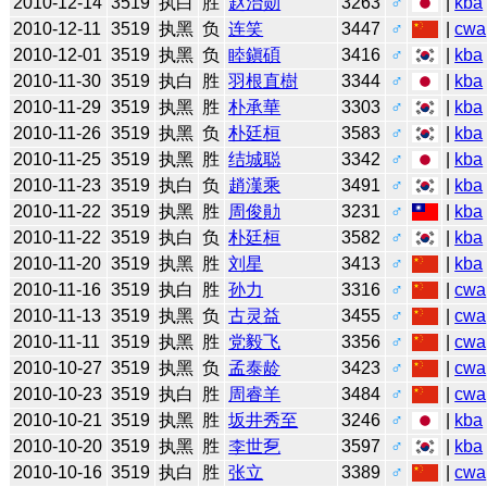
2010-12-14
3519
执白
胜
赵治勋
3263
♂
|
kba
2010-12-11
3519
执黑
负
连笑
3447
♂
|
cwa
2010-12-01
3519
执黑
负
睦鎭碩
3416
♂
|
kba
2010-11-30
3519
执白
胜
羽根直樹
3344
♂
|
kba
2010-11-29
3519
执黑
胜
朴承華
3303
♂
|
kba
2010-11-26
3519
执黑
负
朴廷桓
3583
♂
|
kba
2010-11-25
3519
执黑
胜
结城聪
3342
♂
|
kba
2010-11-23
3519
执白
负
趙漢乘
3491
♂
|
kba
2010-11-22
3519
执黑
胜
周俊勛
3231
♂
|
kba
2010-11-22
3519
执白
负
朴廷桓
3582
♂
|
kba
2010-11-20
3519
执黑
胜
刘星
3413
♂
|
kba
2010-11-16
3519
执白
胜
孙力
3316
♂
|
cwa
2010-11-13
3519
执黑
负
古灵益
3455
♂
|
cwa
2010-11-11
3519
执黑
胜
党毅飞
3356
♂
|
cwa
2010-10-27
3519
执黑
负
孟泰龄
3423
♂
|
cwa
2010-10-23
3519
执白
胜
周睿羊
3484
♂
|
cwa
2010-10-21
3519
执黑
胜
坂井秀至
3246
♂
|
kba
2010-10-20
3519
执黑
胜
李世乭
3597
♂
|
kba
2010-10-16
3519
执白
胜
张立
3389
♂
|
cwa