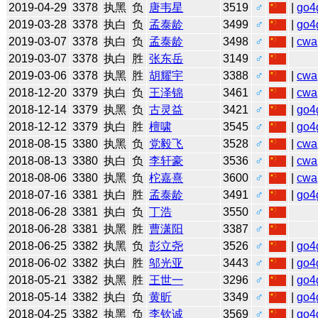
2019-04-29
3378
执黑
负
唐韦星
3519
♂
|
go4
2019-03-28
3378
执白
负
孟泰龄
3499
♂
|
go4
2019-03-07
3378
执白
负
孟泰龄
3498
♂
|
cwa
2019-03-07
3378
执白
胜
张东岳
3149
♂
2019-03-06
3378
执黑
胜
胡耀宇
3388
♂
|
cwa
2018-12-20
3379
执白
负
王泽锦
3461
♂
|
cwa
2018-12-14
3379
执黑
负
古灵益
3421
♂
|
go4
2018-12-12
3379
执白
胜
檀啸
3545
♂
|
go4
2018-08-15
3380
执黑
负
党毅飞
3528
♂
|
cwa
2018-08-13
3380
执白
负
李轩豪
3536
♂
|
cwa
2018-08-06
3380
执黑
负
柁嘉熹
3600
♂
|
cwa
2018-07-16
3381
执白
胜
孟泰龄
3491
♂
|
go4
2018-06-28
3381
执白
负
丁浩
3550
♂
2018-06-28
3381
执黑
胜
曹潇阳
3387
♂
2018-06-25
3382
执黑
负
彭立尧
3526
♂
|
go4
2018-06-02
3382
执白
胜
邬光亚
3443
♂
|
go4
2018-05-21
3382
执黑
胜
王世一
3296
♂
|
go4
2018-05-14
3382
执白
负
黄昕
3349
♂
|
go4
2018-04-25
3382
执黑
负
李钦诚
3569
♂
|
go4