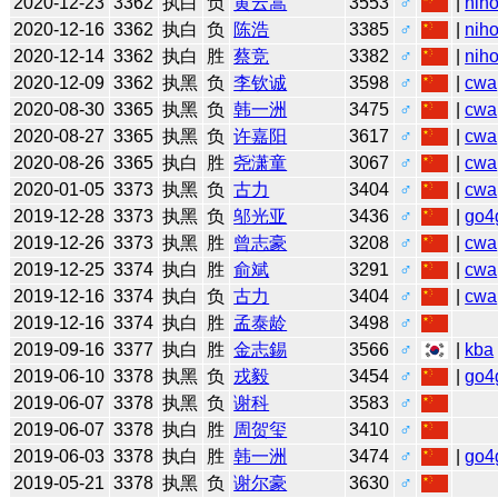
2020-12-23
3362
执白
负
黄云嵩
3553
♂
|
niho
2020-12-16
3362
执白
负
陈浩
3385
♂
|
niho
2020-12-14
3362
执白
胜
蔡竞
3382
♂
|
niho
2020-12-09
3362
执黑
负
李钦诚
3598
♂
|
cwa
2020-08-30
3365
执黑
负
韩一洲
3475
♂
|
cwa
2020-08-27
3365
执黑
负
许嘉阳
3617
♂
|
cwa
2020-08-26
3365
执白
胜
尧潇童
3067
♂
|
cwa
2020-01-05
3373
执黑
负
古力
3404
♂
|
cwa
2019-12-28
3373
执黑
负
邬光亚
3436
♂
|
go4
2019-12-26
3373
执黑
胜
曾志豪
3208
♂
|
cwa
2019-12-25
3374
执白
胜
俞斌
3291
♂
|
cwa
2019-12-16
3374
执白
负
古力
3404
♂
|
cwa
2019-12-16
3374
执白
胜
孟泰龄
3498
♂
2019-09-16
3377
执白
胜
金志錫
3566
♂
|
kba
2019-06-10
3378
执黑
负
戎毅
3454
♂
|
go4
2019-06-07
3378
执黑
负
谢科
3583
♂
2019-06-07
3378
执白
胜
周贺玺
3410
♂
2019-06-03
3378
执白
胜
韩一洲
3474
♂
|
go4
2019-05-21
3378
执黑
负
谢尔豪
3630
♂