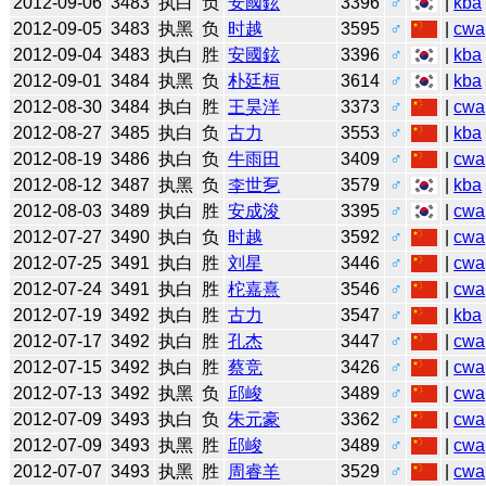
2012-09-06
3483
执白
负
安國鉉
3396
♂
|
kba
2012-09-05
3483
执黑
负
时越
3595
♂
|
cwa
2012-09-04
3483
执白
胜
安國鉉
3396
♂
|
kba
2012-09-01
3484
执黑
负
朴廷桓
3614
♂
|
kba
2012-08-30
3484
执白
胜
王昊洋
3373
♂
|
cwa
2012-08-27
3485
执白
负
古力
3553
♂
|
kba
2012-08-19
3486
执白
负
牛雨田
3409
♂
|
cwa
2012-08-12
3487
执黑
负
李世乭
3579
♂
|
kba
2012-08-03
3489
执白
胜
安成浚
3395
♂
|
cwa
2012-07-27
3490
执白
负
时越
3592
♂
|
cwa
2012-07-25
3491
执白
胜
刘星
3446
♂
|
cwa
2012-07-24
3491
执白
胜
柁嘉熹
3546
♂
|
cwa
2012-07-19
3492
执白
胜
古力
3547
♂
|
kba
2012-07-17
3492
执白
胜
孔杰
3447
♂
|
cwa
2012-07-15
3492
执白
胜
蔡竞
3426
♂
|
cwa
2012-07-13
3492
执黑
负
邱峻
3489
♂
|
cwa
2012-07-09
3493
执白
负
朱元豪
3362
♂
|
cwa
2012-07-09
3493
执黑
胜
邱峻
3489
♂
|
cwa
2012-07-07
3493
执黑
胜
周睿羊
3529
♂
|
cwa