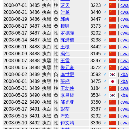
2008-07-01
3485
执白
胜
蓝天
3223
♂
|
cwa
2008-06-21
3486
执白
负
时越
3440
♂
|
cwa
2008-06-19
3486
执黑
负
邱峻
3447
♂
|
cwa
2008-06-17
3487
执黑
负
檀啸
3373
♂
|
cwa
2008-06-17
3487
执白
胜
罗德隆
3202
♂
|
cwa
2008-06-14
3487
执黑
负
陈潇楠
3238
♂
|
cwa
2008-06-11
3488
执白
胜
王檄
3442
♂
|
cwa
2008-06-09
3488
执白
胜
冯伟
3145
♂
|
cwa
2008-06-07
3488
执黑
胜
王雷
3347
♂
|
cwa
2008-06-05
3488
执黑
胜
朱元豪
3372
♂
|
cwa
2008-06-02
3489
执白
负
李世乭
3592
♂
|
kba
2008-06-01
3489
执黑
胜
張栩
3475
♂
|
kba
2008-05-31
3489
执黑
胜
王幼侠
3184
♂
|
cwa
2008-05-26
3490
执黑
负
李昌鎬
3534
♂
|
kba
2008-05-22
3490
执黑
胜
邬光亚
3350
♂
|
cwa
2008-05-17
3491
执白
胜
彭荃
3387
♂
|
cwa
2008-05-15
3491
执黑
负
严欢
3292
♂
|
cwa
2008-05-10
3492
执白
胜
钟文靖
3396
♂
|
cwa