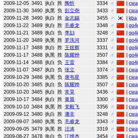
2009-12-05
3491
执白
胜
陶忻
3334
♂
|
cwa
2009-11-30
3490
执黑
负
彭立尧
3433
♂
|
cwa
2009-11-28
3490
执白
胜
金志錫
3455
♂
|
kba
2009-11-22
3489
执白
胜
毛睿龙
3348
♂
|
go4
2009-11-21
3489
执白
负
李劼
3248
♂
|
go4
2009-11-20
3489
执黑
胜
罗洗河
3337
♂
|
go4
2009-11-17
3488
执白
胜
王煜辉
3331
♂
|
go4
2009-11-17
3488
执黑
胜
陈耀烨
3507
♂
|
go4
2009-11-14
3488
执白
负
王雷
3384
♂
|
go4
2009-11-07
3487
执白
负
张立
3374
♂
|
cwa
2009-10-29
3486
执黑
负
唐韦星
3385
♂
|
cwa
2009-10-20
3485
执白
负
陈耀烨
3507
♂
|
cwa
2009-10-20
3485
执白
胜
常昊
3436
♂
|
cwa
2009-10-17
3484
执白
胜
黄晨
3300
♂
|
cwa
2009-10-10
3484
执黑
胜
党毅飞
3356
♂
|
cwa
2009-09-12
3480
执白
胜
潘非
3248
♂
|
cwa
2009-09-07
3480
执黑
负
毛睿龙
3343
♂
|
cwa
2009-09-05
3479
执黑
胜
汪涛
3319
♂
|
cwa
2009-08-27
3478
执白
负
江维杰
3454
♂
|
cwa