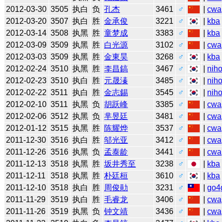
2012-03-30
3505
执白
负
孔杰
3461
♂
|
cwa
2012-03-20
3507
执白
胜
金承俊
3221
♂
|
kba
2012-03-14
3508
执黑
胜
童梦成
3383
♂
|
kba
2012-03-09
3509
执黑
胜
白光源
3102
♂
|
cwa
2012-03-03
3509
执黑
胜
金東昊
3268
♂
|
kba
2012-02-24
3510
执黑
胜
李昌鎬
3467
♂
|
niho
2012-02-23
3510
执白
胜
元晟溱
3485
♂
|
niho
2012-02-22
3511
执白
胜
金志錫
3545
♂
|
niho
2012-02-10
3511
执黑
负
胡跃峰
3385
♂
|
cwa
2012-02-06
3512
执黑
负
芈昱廷
3481
♂
|
cwa
2012-01-12
3515
执黑
胜
陈耀烨
3537
♂
|
cwa
2011-12-30
3516
执白
胜
邬光亚
3412
♂
|
cwa
2011-12-26
3516
执黑
负
孟泰龄
3441
♂
|
cwa
2011-12-13
3518
执黑
胜
坂井秀至
3238
♂
|
kba
2011-12-11
3518
执黑
胜
朴廷桓
3610
♂
|
kba
2011-12-10
3518
执白
胜
周俊勛
3231
♂
|
go4
2011-11-29
3519
执白
胜
毛睿龙
3406
♂
|
cwa
2011-11-26
3519
执黑
负
钟文靖
3436
♂
|
cwa