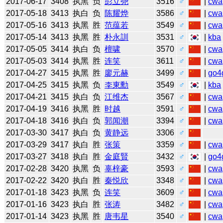
2017-06-17
3408
执黑
负
彭立尧
3516
♂
|
cwa
2017-05-18
3413
执白
负
陈耀烨
3586
♂
|
cwa
2017-05-16
3413
执黑
胜
范蕴若
3549
♂
|
cwa
2017-05-14
3413
执黑
胜
朴永訓
3531
♂
|
kba
2017-05-05
3414
执白
负
檀啸
3570
♂
|
cwa
2017-05-03
3414
执黑
胜
连笑
3611
♂
|
cwa
2017-04-27
3415
执黑
胜
廖元赫
3499
♂
|
go4
2017-04-25
3415
执黑
负
李東勳
3549
♂
|
kba
2017-04-21
3415
执白
负
江维杰
3567
♂
|
cwa
2017-04-19
3416
执黑
胜
时越
3591
♂
|
cwa
2017-04-18
3416
执白
负
郭闻潮
3394
♂
|
cwa
2017-03-30
3417
执白
负
黄静远
3306
♂
2017-03-29
3417
执白
胜
张策
3359
♂
|
cwa
2017-03-27
3418
执白
胜
金庭賢
3432
♂
|
go4
2017-02-28
3420
执黑
负
辜梓豪
3593
♂
|
cwa
2017-02-22
3420
执白
胜
秦悦欣
3348
♂
|
cwa
2017-01-18
3423
执黑
负
连笑
3609
♂
|
cwa
2017-01-16
3423
执白
胜
张涛
3482
♂
|
cwa
2017-01-14
3423
执黑
胜
唐韦星
3540
♂
|
cwa