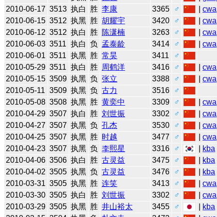
2010-06-17
3513
执白
胜
李康
3365
♂
|
cwa
2010-06-15
3512
执黑
胜
胡耀宇
3420
♂
|
cwa
2010-06-12
3512
执白
胜
陈潇楠
3263
♂
|
cwa
2010-06-03
3511
执白
负
孟泰龄
3414
♂
|
cwa
2010-06-01
3511
执黑
胜
常昊
3411
♂
2010-05-29
3511
执白
胜
周鹤洋
3416
♂
|
cwa
2010-05-15
3509
执黑
负
张立
3388
♂
|
cwa
2010-05-11
3509
执黑
负
古力
3516
♂
2010-05-08
3508
执黑
胜
黄奕中
3309
♂
|
cwa
2010-04-29
3507
执白
胜
刘世振
3302
♂
|
cwa
2010-04-27
3507
执黑
负
孔杰
3530
♂
|
cwa
2010-04-25
3507
执黑
胜
时越
3477
♂
|
cwa
2010-04-23
3507
执黑
负
李熙星
3316
♂
|
kba
2010-04-06
3506
执白
胜
古灵益
3475
♂
|
kba
2010-04-02
3505
执黑
负
古灵益
3476
♂
|
kba
2010-03-31
3505
执黑
胜
连笑
3413
♂
|
cwa
2010-03-30
3505
执白
胜
刘世振
3302
♂
|
cwa
2010-03-29
3505
执黑
胜
井山裕太
3455
♂
|
kba