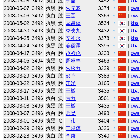
2008-05-08
3492
执白
胜
李喆
3452
♂
|
kba
2008-05-07
3492
执黑
胜
朱元豪
3374
♂
|
cwa
2008-05-06
3492
执白
胜
王磊
3366
♂
|
cwa
2008-05-02
3492
执黑
负
李昌鎬
3534
♂
|
kba
2008-04-30
3493
执白
胜
李映九
3432
♂
|
kba
2008-04-25
3493
执黑
胜
安祚永
3373
♂
|
kba
2008-04-24
3493
执黑
胜
姜儒澤
3395
♂
|
kba
2008-04-17
3494
执白
胜
赵哲伦
3233
♂
|
cwa
2008-04-05
3494
执黑
负
周睿羊
3466
♂
|
cwa
2008-04-02
3494
执黑
胜
朱松力
3229
♂
|
cwa
2008-03-29
3495
执白
胜
彭荃
3386
♂
|
cwa
2008-03-22
3495
执黑
胜
汪洋
3165
♂
|
cwa
2008-03-17
3495
执黑
胜
王檄
3435
♂
|
kba
2008-03-11
3496
执白
负
古力
3561
♂
|
cwa
2008-03-08
3496
执黑
胜
王檄
3435
♂
|
cwa
2008-03-07
3496
执白
胜
常昊
3493
♂
|
cwa
2008-03-01
3496
执黑
负
丁伟
3404
♂
|
cwa
2008-02-29
3496
执黑
胜
王煜辉
3326
♂
|
cwa
2008-02-28
3496
执白
胜
李康
3340
♂
|
cwa