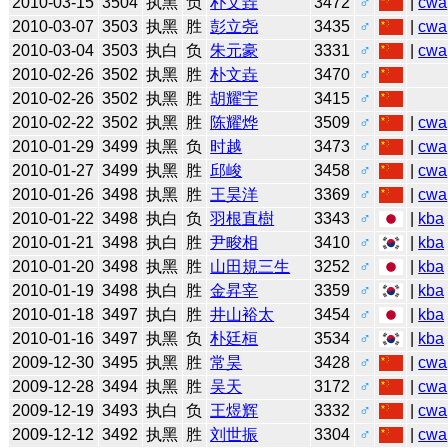
2010-03-15
3504
执黑
负
朴文垚
3472
♂
|
cwa
2010-03-07
3503
执黑
胜
彭立尧
3435
♂
|
cwa
2010-03-04
3503
执白
负
朱元豪
3331
♂
|
cwa
2010-02-26
3502
执黑
胜
朴文垚
3470
♂
2010-02-26
3502
执黑
胜
胡耀宇
3415
♂
2010-02-22
3502
执黑
胜
陈耀烨
3509
♂
|
cwa
2010-01-29
3499
执黑
负
时越
3473
♂
|
cwa
2010-01-27
3499
执黑
胜
邱峻
3458
♂
|
cwa
2010-01-26
3498
执黑
胜
王昊洋
3369
♂
|
cwa
2010-01-22
3498
执白
负
羽根直樹
3343
♂
|
kba
2010-01-21
3498
执白
胜
尹畯相
3410
♂
|
kba
2010-01-20
3498
执黑
胜
山田規三生
3252
♂
|
kba
2010-01-19
3498
执白
胜
金昇宰
3359
♂
|
kba
2010-01-18
3497
执白
胜
井山裕太
3454
♂
|
kba
2010-01-16
3497
执黑
负
朴廷桓
3534
♂
|
kba
2009-12-30
3495
执黑
胜
常昊
3428
♂
|
cwa
2009-12-28
3494
执黑
胜
吴天
3172
♂
|
cwa
2009-12-19
3493
执白
负
王煜辉
3332
♂
|
cwa
2009-12-12
3492
执黑
胜
刘世振
3304
♂
|
cwa