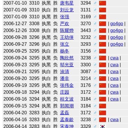
2007-01-10
3310
执黑
胜
唐韦星
3294
♂
2007-01-09
3310
执白
胜
刘云龙
3131
♂
2007-01-09
3310
执黑
胜
张强
3169
♂
2006-12-27
3308
执黑
负
严欢
3270
♂
|
go4go
|
2006-12-26
3308
执白
胜
陈耀烨
3443
♂
|
go4go
|
2006-09-28
3296
执黑
负
王幼侠
3232
♂
|
go4go
|
2006-09-27
3296
执白
胜
张立
3293
♂
|
go4go
|
2006-09-25
3295
执白
胜
杨冬
3156
♂
2006-09-24
3295
执黑
负
陶欣然
3238
♂
|
cwa
|
2006-09-23
3295
执黑
负
邬光亚
3300
♂
|
cwa
|
2006-09-21
3295
执白
胜
涂清
3087
♂
|
cwa
|
2006-09-20
3295
执白
胜
潘非
3214
♂
|
cwa
|
2006-09-19
3295
执黑
负
张伟金
3176
♂
|
cwa
|
2006-09-18
3294
执白
负
庄园
3172
♂
|
cwa
|
2006-09-16
3294
执黑
负
桂文波
3184
♂
|
cwa
|
2006-09-15
3294
执黑
胜
郭闻潮
3184
♂
2006-04-20
3283
执白
负
孟磊
3172
♂
2006-04-16
3283
执白
胜
孟泰龄
3238
♂
|
cwa
|
2006-04-14
3283
执白
胜
宋泰坤
3329
♂