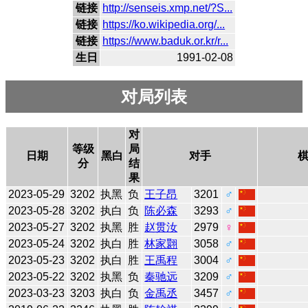
链接
http://senseis.xmp.net/?S...
链接
https://ko.wikipedia.org/...
链接
https://www.baduk.or.kr/r...
生日
1991-02-08
对局列表
对
等级
局
日期
黑白
对手
分
结
果
2023-05-29
3202
执黑
负
王子昂
3201
♂
2023-05-28
3202
执白
负
陈必森
3293
♂
2023-05-27
3202
执黑
胜
赵贯汝
2979
♀
2023-05-24
3202
执白
胜
林家翾
3058
♂
2023-05-23
3202
执白
胜
王禹程
3004
♂
2023-05-22
3202
执黑
负
秦驰远
3209
♂
2023-03-23
3203
执白
负
金禹丞
3457
♂