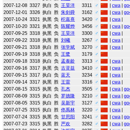
2007-12-08
3327
执白
负
王昊洋
3311
♂
|
cwa
|
go
2007-12-01
3326
执白
胜
朱剑舜
3162
♂
|
cwa
|
go
2007-10-24
3321
执黑
负
柁嘉熹
3420
♂
|
cwa
|
2007-10-20
3321
执黑
负
陈耀烨
3456
♂
|
cwa
|
go
2007-09-25
3318
执黑
负
王昊洋
3300
♂
|
cwa
|
2007-09-22
3318
执黑
胜
刘曦
3267
♂
|
cwa
|
2007-09-21
3318
执白
胜
张学斌
3270
♂
|
cwa
|
2007-09-19
3318
执黑
负
王鹭
3179
♂
2007-09-18
3318
执白
负
孟泰龄
3313
♂
|
cwa
|
2007-09-16
3317
执黑
负
古灵益
3410
♂
|
cwa
|
2007-09-15
3317
执白
负
蓝天
3234
♂
|
cwa
|
2007-09-14
3317
执黑
胜
王雷
3316
♂
|
cwa
|
2007-08-15
3315
执黑
负
孔杰
3505
♂
|
cwa
|
go
2007-08-09
3315
执白
负
罗德隆
3210
♂
|
cwa
|
go
2007-08-05
3315
执白
胜
吴新宇
3127
♂
|
cwa
|
go
2007-07-25
3315
执白
胜
佟禹林
3220
♂
|
cwa
|
2007-07-24
3315
执黑
负
甘思阳
3241
♂
|
cwa
|
go
2007-07-23
3315
执黑
胜
严欢
3282
♂
|
cwa
|
go