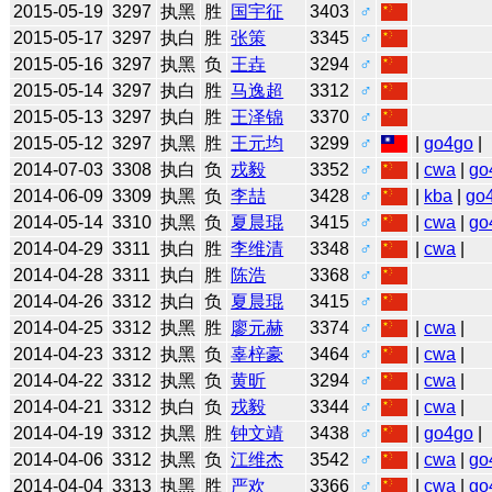
2015-05-19
3297
执黑
胜
国宇征
3403
♂
2015-05-17
3297
执白
胜
张策
3345
♂
2015-05-16
3297
执黑
负
王垚
3294
♂
2015-05-14
3297
执白
胜
马逸超
3312
♂
2015-05-13
3297
执白
胜
王泽锦
3370
♂
2015-05-12
3297
执黑
胜
王元均
3299
♂
|
go4go
|
2014-07-03
3308
执白
负
戎毅
3352
♂
|
cwa
|
go
2014-06-09
3309
执黑
负
李喆
3428
♂
|
kba
|
go
2014-05-14
3310
执黑
负
夏晨琨
3415
♂
|
cwa
|
go
2014-04-29
3311
执白
胜
李维清
3348
♂
|
cwa
|
2014-04-28
3311
执白
胜
陈浩
3368
♂
2014-04-26
3312
执白
负
夏晨琨
3415
♂
2014-04-25
3312
执黑
胜
廖元赫
3374
♂
|
cwa
|
2014-04-23
3312
执黑
负
辜梓豪
3464
♂
|
cwa
|
2014-04-22
3312
执黑
负
黄昕
3294
♂
|
cwa
|
2014-04-21
3312
执白
负
戎毅
3344
♂
|
cwa
|
2014-04-19
3312
执黑
胜
钟文靖
3438
♂
|
go4go
|
2014-04-06
3312
执黑
负
江维杰
3542
♂
|
cwa
|
go
2014-04-04
3313
执黑
胜
严欢
3366
♂
|
cwa
|
go