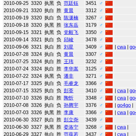
2010-09-25
3320
执黑
负
范廷钰
3451
♂
2010-09-21
3320
执白
胜
黄晨
3312
♂
2010-09-19
3320
执白
负
陈潇楠
3267
♂
2010-09-18
3320
执黑
胜
张东岳
3179
♂
2010-09-15
3321
执黑
负
党毅飞
3350
♂
2010-09-14
3321
执白
负
邱峻
3478
♂
2010-09-06
3321
执白
胜
刘星
3409
♂
|
cwa
|
go
2010-07-28
3324
执白
负
黄晨
3307
♂
2010-07-25
3324
执白
胜
王玮
3232
♂
2010-07-24
3324
执白
胜
李华嵩
3125
♂
2010-07-22
3324
执黑
负
潘非
3271
♂
2010-07-17
3325
执白
负
毛睿龙
3366
♂
2010-07-15
3325
执白
负
彭荃
3410
♂
|
cwa
|
go
2010-07-10
3326
执白
胜
陶忻
3348
♂
|
cwa
|
go
2010-07-08
3326
执白
负
孙腾宇
3376
♂
|
go4go
|
2010-07-03
3326
执黑
胜
李康
3366
♂
|
cwa
|
go
2010-06-30
3327
执白
胜
彭立尧
3439
♂
2010-06-30
3327
执黑
胜
娄洛宁
3268
♂
|
cwa
|
2010-06-29
3327
执白
胜
范蕴若
3437
♂
|
cwa
|