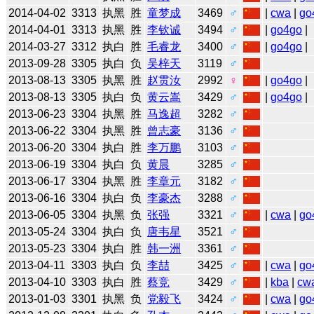
2014-04-02
3313
执黑
胜
童梦成
3469
♂
|
cwa
|
go
2014-04-01
3313
执黑
胜
李钦诚
3494
♂
|
go4go
|
2014-03-27
3312
执白
胜
毛睿龙
3400
♂
|
go4go
|
2013-09-28
3305
执白
负
吴梓天
3119
♂
2013-08-13
3305
执黑
胜
赵贯汝
2992
♀
|
go4go
|
2013-08-13
3305
执白
负
黄云嵩
3429
♂
|
go4go
|
2013-06-23
3304
执黑
胜
马逸超
3282
♂
2013-06-22
3304
执黑
胜
曾志豪
3136
♂
2013-06-20
3304
执白
胜
李万鹏
3103
♂
2013-06-19
3304
执白
负
黄晨
3285
♂
2013-06-17
3304
执黑
胜
李章元
3182
♂
2013-06-16
3304
执白
负
李豪杰
3288
♂
2013-06-05
3304
执黑
负
张强
3321
♂
|
cwa
|
go
2013-05-24
3304
执白
负
唐韦星
3521
♂
2013-05-23
3304
执白
胜
韩一洲
3361
♂
2013-04-11
3303
执白
负
李喆
3425
♂
|
cwa
|
go
2013-04-10
3303
执白
胜
蔡竞
3429
♂
|
kba
|
cw
2013-01-03
3301
执黑
负
党毅飞
3424
♂
|
cwa
|
go