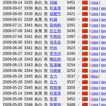
2009-09-14
3335
执白
负
邱峻
3451
♂
|
cwa
|
2009-09-07
3336
执白
负
柁嘉熹
3468
♂
|
cwa
|
go
2009-09-05
3336
执白
胜
胡耀宇
3421
♂
|
cwa
|
go
2009-08-01
3339
执黑
负
时越
3465
♂
|
cwa
|
go
2009-07-11
3341
执白
负
邵炜刚
3291
♂
|
cwa
|
go
2009-07-09
3341
执黑
胜
彭立尧
3430
♂
|
cwa
|
go
2009-07-04
3341
执白
胜
牛雨田
3397
♂
|
cwa
|
go
2009-06-30
3341
执白
负
张东岳
3188
♂
|
cwa
|
go
2009-06-30
3341
执白
胜
叶桂
3023
♀
|
cwa
|
go
2009-06-27
3342
执白
负
罗洗河
3340
♂
|
cwa
|
go
2009-06-18
3343
执白
胜
陶欣然
3318
♂
|
cwa
|
go
2009-06-13
3343
执白
负
陈潇楠
3254
♂
|
cwa
|
go
2009-06-06
3344
执白
胜
马晓春
3253
♂
|
cwa
|
go
2009-05-29
3345
执白
胜
古力
3537
♂
|
kba
|
2009-05-28
3345
执白
胜
古力
3537
♂
|
cwa
|
go
2009-05-23
3345
执白
胜
郭闻潮
3305
♂
|
cwa
|
go
2009-05-14
3346
执黑
胜
柁嘉熹
3458
♂
|
cwa
|
go
2009-05-09
3346
执白
负
常昊
3452
♂
|
cwa
|
go
2009-05-05
3346
执白
负
陈耀烨
3488
♂
|
cwa
|
go