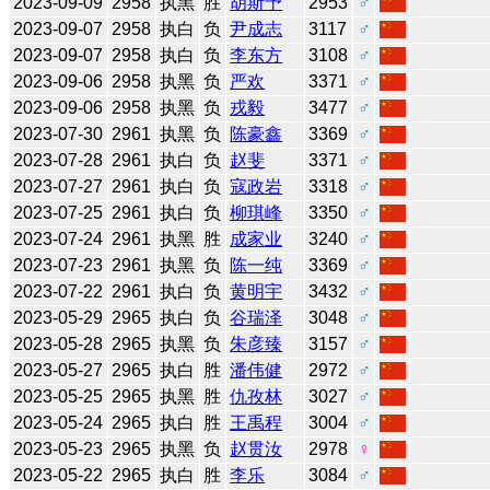
2023-09-09
2958
执黑
胜
胡斯予
2953
♂
2023-09-07
2958
执白
负
尹成志
3117
♂
2023-09-07
2958
执白
负
李东方
3108
♂
2023-09-06
2958
执黑
负
严欢
3371
♂
2023-09-06
2958
执黑
负
戎毅
3477
♂
2023-07-30
2961
执黑
负
陈豪鑫
3369
♂
2023-07-28
2961
执白
负
赵斐
3371
♂
2023-07-27
2961
执白
负
寇政岩
3318
♂
2023-07-25
2961
执白
负
柳琪峰
3350
♂
2023-07-24
2961
执黑
胜
成家业
3240
♂
2023-07-23
2961
执黑
负
陈一纯
3369
♂
2023-07-22
2961
执白
负
黄明宇
3432
♂
2023-05-29
2965
执白
负
谷瑞泽
3048
♂
2023-05-28
2965
执黑
负
朱彦臻
3157
♂
2023-05-27
2965
执白
胜
潘伟健
2972
♂
2023-05-25
2965
执黑
胜
仇孜林
3027
♂
2023-05-24
2965
执白
胜
王禹程
3004
♂
2023-05-23
2965
执黑
负
赵贯汝
2978
♀
2023-05-22
2965
执白
胜
李乐
3084
♂