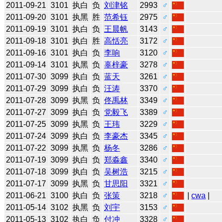
2011-09-21
3101
执白
负
刘津铭
2993
♂
2011-09-20
3101
执黑
胜
范希钰
2975
♂
2011-09-19
3101
执白
负
王晨帆
3143
♂
2011-09-18
3101
执白
胜
高恬亮
3172
♂
2011-09-16
3101
执白
负
李响
3120
♂
2011-09-14
3101
执黑
负
辜梓豪
3278
♂
2011-07-30
3099
执白
负
蓝天
3261
♂
2011-07-29
3099
执白
负
汪涛
3370
♂
2011-07-28
3099
执黑
负
佟禹林
3349
♂
2011-07-27
3099
执白
负
党毅飞
3389
♂
2011-07-25
3099
执黑
负
王玮
3229
♂
2011-07-24
3099
执白
负
李豪杰
3345
♂
2011-07-22
3099
执黑
负
杨冬
3286
♂
2011-07-19
3099
执白
负
郑淼鑫
3340
♂
2011-07-18
3099
执白
负
吴树浩
3215
♂
2011-07-17
3099
执黑
负
甘思阳
3321
♂
2011-06-21
3100
执白
负
张策
3218
♂
|
cwa
|
2011-05-14
3102
执黑
负
刘宇
3153
♂
2011-05-13
3102
执白
负
付冲
3328
♂