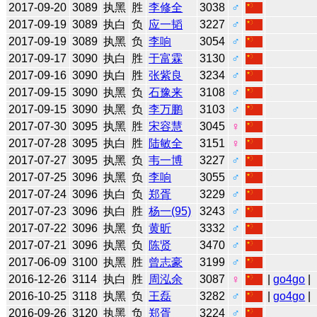
2017-09-20
3089
执黑
胜
李修全
3038
♂
2017-09-19
3089
执白
负
应一韬
3227
♂
2017-09-19
3089
执黑
负
李响
3054
♂
2017-09-17
3090
执白
胜
于富霖
3130
♂
2017-09-16
3090
执白
胜
张紫良
3234
♂
2017-09-15
3090
执黑
负
石豫来
3108
♂
2017-09-15
3090
执黑
负
李万鹏
3103
♂
2017-07-30
3095
执黑
胜
宋容慧
3045
♀
2017-07-28
3095
执白
胜
陆敏全
3151
♀
2017-07-27
3095
执黑
负
韦一博
3227
♂
2017-07-25
3096
执黑
负
李响
3055
♂
2017-07-24
3096
执白
负
郑胥
3229
♂
2017-07-23
3096
执白
胜
杨一(95)
3243
♂
2017-07-22
3096
执黑
负
黄昕
3332
♂
2017-07-21
3096
执黑
负
陈贤
3470
♂
2017-06-09
3100
执黑
胜
曾志豪
3199
♂
2016-12-26
3114
执白
胜
周泓余
3087
♀
|
go4go
|
2016-10-25
3118
执黑
负
王磊
3282
♂
|
go4go
|
2016-09-26
3120
执黑
负
郑胥
3224
♂