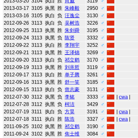
2013-03-20
3104
执白
胜
肖威
3119
♂
2013-03-17
3105
执黑
胜
朱峰毅
2950
♂
2013-03-16
3105
执白
负
汪逸尘
3130
♂
2012-09-26
3113
执白
负
吴树浩
3226
♂
2012-09-25
3113
执黑
胜
朱剑舜
3195
♂
2012-09-24
3113
执黑
负
陈贤
3332
♂
2012-09-22
3113
执白
胜
李翔宇
3252
♂
2012-09-21
3113
执黑
胜
王泽锦
3269
♂
2012-09-20
3113
执白
负
祁立鹤
3170
♂
2012-09-19
3113
执黑
胜
刘兆哲
3119
♂
2012-09-17
3113
执白
胜
单子腾
3261
♂
2012-09-16
3113
执黑
胜
舒一笑
3185
♂
2012-09-15
3113
执白
负
曾志豪
3131
♂
2012-07-30
3112
执黑
负
李铭
3333
♂
|
cwa
|
2012-07-28
3112
执黑
负
柯洁
3429
♂
2012-07-19
3111
执白
负
方昊
3191
♂
|
cwa
|
2012-07-18
3111
执白
胜
陈浩
3327
♂
|
cwa
|
2011-09-25
3102
执黑
胜
祁立鹤
3190
♂
2011-09-24
3102
执黑
胜
焦士维
3084
♂