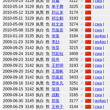
2010-05-15
3128
执黑
负
肖威
3112
♂
|
cwa
|
2010-05-14
3129
执白
负
单子腾
3225
♂
|
cwa
|
2010-05-12
3129
执黑
胜
刘云龙
3174
♂
2010-05-11
3129
执白
胜
祁立鹤
3193
♂
2010-05-09
3129
执黑
负
桂文波
3274
♂
|
cwa
|
2010-05-08
3129
执白
负
范蕴若
3436
♂
|
cwa
|
2010-01-19
3135
执白
负
张策
3184
♂
|
go4go
|
2009-11-23
3139
执白
胜
李劼
3247
♂
|
go4go
|
2009-09-25
3142
执白
负
张昊
3215
♂
|
cwa
|
2009-09-24
3142
执白
负
范廷钰
3409
♂
|
cwa
|
2009-09-23
3142
执黑
胜
田舟
3076
♂
|
cwa
|
2009-09-21
3142
执白
负
王哲明
3193
♂
|
cwa
|
2009-09-20
3142
执白
胜
王晨帆
3124
♂
|
cwa
|
2009-09-18
3142
执白
负
范蕴若
3433
♂
|
cwa
|
2009-09-16
3142
执黑
负
贾依凡
3251
♂
|
cwa
|
2009-09-15
3142
执黑
胜
张强
3284
♂
|
cwa
|
2009-09-14
3143
执白
胜
戎毅
3165
♂
|
cwa
|
2009-06-30
3145
执白
负
郑策
3177
♂
|
go4go
|
2009-06-29
3145
执白
胜
王裕子
3144
♂
|
cwa
|