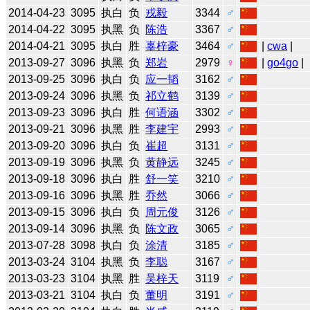
2014-04-23
3095
执白
负
戎毅
3344
♂
2014-04-22
3095
执黑
负
陈浩
3367
♂
2014-04-21
3095
执白
胜
辜梓豪
3464
♂
|
cwa
|
2013-09-27
3096
执黑
负
郑岩
2979
♀
|
go4go
|
2013-09-25
3096
执白
负
应一韬
3162
♂
2013-09-24
3096
执黑
负
祁立鹤
3139
♂
2013-09-23
3096
执白
胜
何语涵
3302
♂
2013-09-21
3096
执黑
胜
李建宇
2993
♂
2013-09-20
3096
执白
负
崔超
3131
♂
2013-09-19
3096
执黑
负
黄静远
3245
♂
2013-09-18
3096
执白
胜
舒一笑
3210
♂
2013-09-16
3096
执黑
胜
乔然
3066
♂
2013-09-15
3096
执白
负
周元俊
3126
♂
2013-09-14
3096
执黑
负
陈文政
3065
♂
2013-07-28
3098
执白
负
涂清
3185
♂
2013-03-24
3104
执黑
负
李聪
3167
♂
2013-03-23
3104
执黑
胜
吴梓天
3119
♂
2013-03-21
3104
执白
负
董明
3191
♂