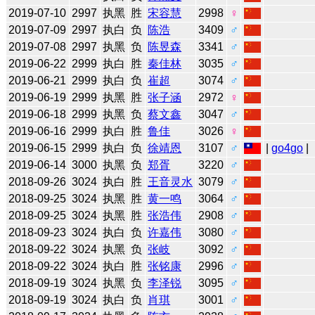
2019-07-10
2997
执黑
胜
宋容慧
2998
♀
2019-07-09
2997
执白
负
陈浩
3409
♂
2019-07-08
2997
执黑
负
陈昱森
3341
♂
2019-06-22
2999
执白
胜
秦佳林
3035
♂
2019-06-21
2999
执白
负
崔超
3074
♂
2019-06-19
2999
执黑
胜
张子涵
2972
♀
2019-06-18
2999
执黑
负
蔡文鑫
3047
♂
2019-06-16
2999
执白
胜
鲁佳
3026
♀
2019-06-15
2999
执白
负
徐靖恩
3107
♂
|
go4go
|
2019-06-14
3000
执黑
负
郑胥
3220
♂
2018-09-26
3024
执白
胜
王音灵水
3079
♂
2018-09-25
3024
执黑
胜
黄一鸣
3064
♂
2018-09-25
3024
执黑
胜
张浩伟
2908
♂
2018-09-23
3024
执白
负
许嘉伟
3080
♂
2018-09-22
3024
执黑
负
张岐
3092
♂
2018-09-22
3024
执白
胜
张铭康
2996
♂
2018-09-19
3024
执黑
负
李泽锐
3095
♂
2018-09-19
3024
执白
负
肖琪
3001
♂