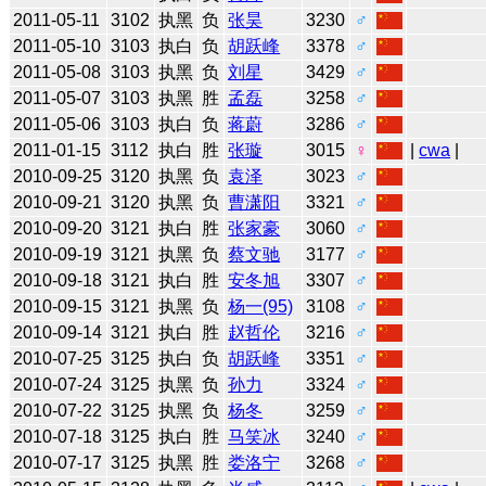
2011-05-11
3102
执黑
负
张昊
3230
♂
2011-05-10
3103
执白
负
胡跃峰
3378
♂
2011-05-08
3103
执黑
负
刘星
3429
♂
2011-05-07
3103
执黑
胜
孟磊
3258
♂
2011-05-06
3103
执白
负
蒋蔚
3286
♂
2011-01-15
3112
执白
胜
张璇
3015
♀
|
cwa
|
2010-09-25
3120
执黑
负
袁泽
3023
♂
2010-09-21
3120
执黑
负
曹潇阳
3321
♂
2010-09-20
3121
执白
胜
张家豪
3060
♂
2010-09-19
3121
执黑
负
蔡文驰
3177
♂
2010-09-18
3121
执白
胜
安冬旭
3307
♂
2010-09-15
3121
执黑
负
杨一(95)
3108
♂
2010-09-14
3121
执白
胜
赵哲伦
3216
♂
2010-07-25
3125
执白
负
胡跃峰
3351
♂
2010-07-24
3125
执黑
负
孙力
3324
♂
2010-07-22
3125
执黑
负
杨冬
3259
♂
2010-07-18
3125
执白
胜
马笑冰
3240
♂
2010-07-17
3125
执黑
胜
娄洛宁
3268
♂