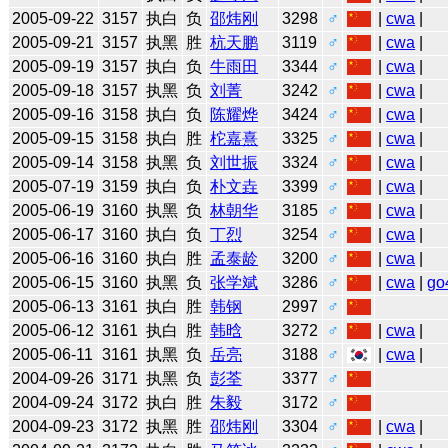
2005-09-22
3157
执白
负
邵炜刚
3298
♂
|
cwa
|
2005-09-21
3157
执黑
胜
杭天鹏
3119
♂
|
cwa
|
2005-09-19
3157
执白
负
牛雨田
3344
♂
|
cwa
|
2005-09-18
3157
执黑
负
刘菁
3242
♂
|
cwa
|
2005-09-16
3158
执白
负
陈耀烨
3424
♂
|
cwa
|
2005-09-15
3158
执白
胜
柁嘉熹
3325
♂
|
cwa
|
2005-09-14
3158
执黑
负
刘世振
3324
♂
|
cwa
|
2005-07-19
3159
执白
负
朴文垚
3399
♂
|
cwa
|
2005-06-19
3160
执黑
负
林朝华
3185
♂
|
cwa
|
2005-06-17
3160
执白
负
丁烈
3254
♂
|
cwa
|
2005-06-16
3160
执白
胜
孟泰龄
3200
♂
|
cwa
|
2005-06-15
3160
执黑
负
张学斌
3286
♂
|
cwa
|
go
2005-06-13
3161
执白
胜
韩钢
2997
♂
2005-06-12
3161
执白
胜
韩晗
3272
♂
|
cwa
|
2005-06-11
3161
执黑
负
岳亮
3188
♂
|
cwa
|
2004-09-26
3171
执黑
负
彭荃
3377
♂
2004-09-24
3172
执白
胜
朱毅
3172
♂
2004-09-23
3172
执黑
胜
邵炜刚
3304
♂
|
cwa
|