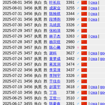
2025-08-01
3456
执白
负
叶长欣
3391
♂
|
cwa
|
2025-08-01
3456
执黑
胜
成家业
3255
♂
|
cwa
|
2025-07-31
3456
执白
胜
陈翰祺
3344
♂
|
cwa
|
2025-07-31
3456
执黑
胜
段博尧
3399
♂
|
cwa
|
2025-07-30
3457
执白
胜
马靖原
3326
♂
2025-07-29
3457
执白
胜
张柏清
3296
♂
2025-07-29
3457
执黑
胜
林子杰
3263
♂
|
cwa
|
2025-07-28
3457
执黑
胜
杨宗煜
2980
♂
2025-07-28
3457
执白
胜
陈心飏
2929
♀
2025-07-25
3457
执白
负
谢科
3627
♂
|
cwa
|
go
2025-07-24
3457
执黑
胜
童梦成
3482
♂
|
cwa
|
go
2025-07-23
3457
执白
胜
蒋其润
3474
♂
2025-07-22
3456
执黑
胜
李昊潼
3437
♂
2025-07-22
3456
执白
胜
李翔宇
3326
♂
2025-07-21
3456
执白
胜
于佳步
3165
♂
2025-07-19
3456
执黑
负
赵晨宇
3618
♂
|
cwa
|
go
2025-07-10
3456
执白
负
丁浩
3738
♂
|
cwa
|
go
2025-06-25
3455
执白
负
王世一
3510
♂
2025-06-17
3455
执白
负
陈豪鑫
3391
♂
|
cwa
|
go