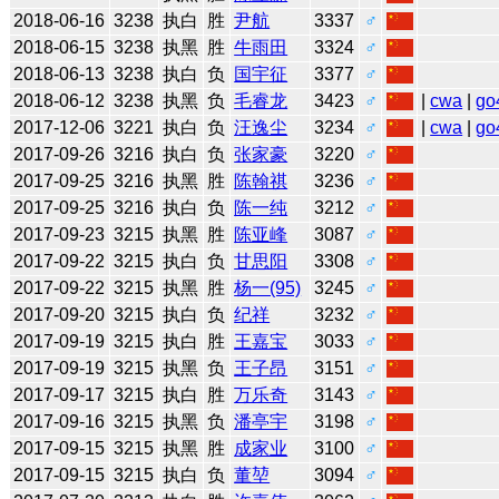
2018-06-16
3238
执白
胜
尹航
3337
♂
2018-06-15
3238
执黑
胜
牛雨田
3324
♂
2018-06-13
3238
执白
负
国宇征
3377
♂
2018-06-12
3238
执黑
负
毛睿龙
3423
♂
|
cwa
|
go
2017-12-06
3221
执白
负
汪逸尘
3234
♂
|
cwa
|
go
2017-09-26
3216
执白
负
张家豪
3220
♂
2017-09-25
3216
执黑
胜
陈翰祺
3236
♂
2017-09-25
3216
执白
负
陈一纯
3212
♂
2017-09-23
3215
执黑
胜
陈亚峰
3087
♂
2017-09-22
3215
执白
负
甘思阳
3308
♂
2017-09-22
3215
执黑
胜
杨一(95)
3245
♂
2017-09-20
3215
执白
负
纪祥
3232
♂
2017-09-19
3215
执白
胜
王嘉宝
3033
♂
2017-09-19
3215
执黑
负
王子昂
3151
♂
2017-09-17
3215
执白
胜
万乐奇
3143
♂
2017-09-16
3215
执黑
负
潘亭宇
3198
♂
2017-09-15
3215
执黑
胜
成家业
3100
♂
2017-09-15
3215
执白
负
董堃
3094
♂