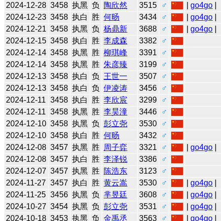
2024-12-28
3458
执黑
负
陶欣然
3515
♂
|
go4go
|
2024-12-23
3458
执白
胜
何旸
3434
♂
|
go4go
|
2024-12-21
3458
执黑
负
杨鼎新
3688
♂
|
go4go
|
2024-12-15
3458
执白
胜
李成森
3382
♂
2024-12-14
3458
执黑
胜
柳琪峰
3391
♂
2024-12-14
3458
执黑
胜
朱彦臻
3199
♂
2024-12-13
3458
执白
负
王世一
3507
♂
2024-12-13
3458
执白
负
伊凌涛
3456
♂
2024-12-11
3458
执白
胜
李欣宸
3299
♂
2024-12-11
3458
执黑
胜
李昊潼
3446
♂
2024-12-10
3458
执黑
负
彭立尧
3530
♂
2024-12-10
3458
执白
胜
何旸
3432
♂
2024-12-08
3457
执黑
胜
周子弈
3321
♂
|
go4go
|
2024-12-08
3457
执白
胜
李泽锐
3386
♂
2024-12-07
3457
执黑
胜
陈浩东
3123
♂
2024-11-27
3457
执白
胜
黄云嵩
3530
♂
|
go4go
|
2024-11-25
3456
执黑
负
芈昱廷
3608
♂
|
go4go
|
2024-10-27
3454
执黑
负
彭立尧
3531
♂
|
go4go
|
2024-10-18
3453
执黑
负
金禹丞
3563
♂
|
go4go
|