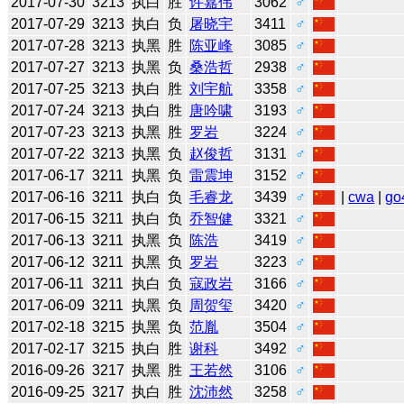
2017-07-30
3213
执白
胜
许嘉伟
3062
♂
2017-07-29
3213
执白
负
屠晓宇
3411
♂
2017-07-28
3213
执黑
胜
陈亚峰
3085
♂
2017-07-27
3213
执黑
负
桑浩哲
2938
♂
2017-07-25
3213
执白
胜
刘宇航
3358
♂
2017-07-24
3213
执白
胜
唐吟啸
3193
♂
2017-07-23
3213
执黑
胜
罗岩
3224
♂
2017-07-22
3213
执黑
负
赵俊哲
3131
♂
2017-06-17
3211
执黑
负
雷震坤
3152
♂
2017-06-16
3211
执白
负
毛睿龙
3439
♂
|
cwa
|
go
2017-06-15
3211
执白
负
乔智健
3321
♂
2017-06-13
3211
执黑
负
陈浩
3419
♂
2017-06-12
3211
执黑
负
罗岩
3223
♂
2017-06-11
3211
执白
负
寇政岩
3166
♂
2017-06-09
3211
执黑
负
周贺玺
3420
♂
2017-02-18
3215
执黑
负
范胤
3504
♂
2017-02-17
3215
执白
胜
谢科
3492
♂
2016-09-26
3217
执黑
胜
王若然
3106
♂
2016-09-25
3217
执白
胜
沈沛然
3258
♂