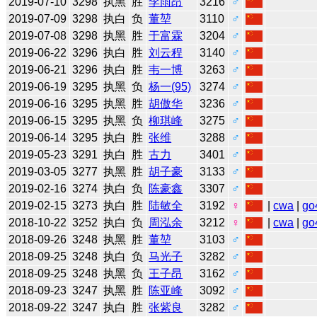
2019-07-10
3298
执黑
胜
李雨昂
3216
♂
2019-07-09
3298
执白
负
董堃
3110
♂
2019-07-08
3298
执黑
胜
于富霖
3204
♂
2019-06-22
3296
执白
胜
刘云程
3140
♂
2019-06-21
3296
执白
胜
韦一博
3263
♂
2019-06-19
3295
执黑
负
杨一(95)
3274
♂
2019-06-16
3295
执黑
胜
胡傲华
3236
♂
2019-06-15
3295
执黑
负
柳琪峰
3275
♂
2019-06-14
3295
执白
胜
张维
3288
♂
2019-05-23
3291
执白
胜
古力
3401
♂
2019-03-05
3277
执黑
胜
胡子豪
3133
♂
2019-02-16
3274
执白
负
陈豪鑫
3307
♂
2019-02-15
3273
执白
胜
陆敏全
3192
♀
|
cwa
|
go
2018-10-22
3252
执白
负
周泓余
3212
♀
|
cwa
|
go
2018-09-26
3248
执黑
胜
董堃
3103
♂
2018-09-25
3248
执白
负
马光子
3282
♂
2018-09-25
3248
执黑
负
王子昂
3162
♂
2018-09-23
3247
执黑
胜
陈亚峰
3092
♂
2018-09-22
3247
执白
胜
张紫良
3282
♂