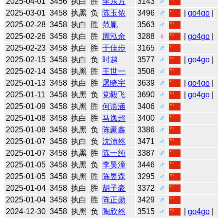
2025-04-01
3456
执白
胜
李东方
3143
♂
2025-03-01
3458
执黑
负
陈玉侬
3496
♂
|
go4go
|
2025-02-28
3458
执白
胜
范胤
3563
♂
2025-02-26
3458
执白
胜
周泓余
3288
♀
|
go4go
|
2025-02-23
3458
执白
胜
于佳步
3165
♂
2025-02-15
3458
执白
负
时越
3577
♂
|
go4go
|
2025-02-14
3458
执黑
胜
王世一
3508
♂
2025-01-13
3458
执白
胜
屠晓宇
3639
♂
|
go4go
|
2025-01-11
3458
执黑
负
党毅飞
3690
♂
|
go4go
|
2025-01-09
3458
执黑
胜
何语涵
3406
♂
2025-01-08
3458
执白
胜
马逸超
3400
♂
2025-01-08
3458
执黑
负
陈豪鑫
3386
♂
2025-01-07
3458
执白
负
沈沛然
3471
♂
2025-01-07
3458
执黑
胜
陈一纯
3387
♂
2025-01-05
3458
执黑
负
李昊潼
3446
♂
2025-01-05
3458
执黑
胜
陈昱森
3295
♂
2025-01-04
3458
执白
胜
胡子豪
3372
♂
2025-01-04
3458
执白
胜
陈正勋
3429
♂
2024-12-30
3458
执黑
负
陶欣然
3515
♂
|
go4go
|