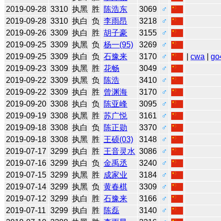
2019-09-28
3310
执黑
胜
陈浩东
3069
♂
2019-09-28
3310
执白
负
李雨昂
3218
♂
2019-09-26
3309
执白
胜
胡子豪
3155
♂
2019-09-25
3309
执黑
负
杨一(95)
3269
♂
2019-09-25
3309
执白
负
石豫来
3170
♂
|
cwa
|
go
2019-09-23
3309
执黑
胜
花畅
3049
♂
2019-09-22
3309
执黑
负
陈浩
3410
♂
2019-09-22
3309
执白
胜
曾渊海
3170
♂
2019-09-20
3308
执白
负
陈亚峰
3095
♂
2019-09-19
3308
执黑
胜
苏广悦
3161
♂
2019-09-18
3308
执白
负
陈正勋
3370
♂
2019-09-18
3308
执黑
胜
王硕(03)
3148
♂
2019-07-17
3299
执白
胜
王音灵水
3086
♂
2019-07-16
3299
执白
负
金禹丞
3240
♂
2019-07-15
3299
执黑
胜
成家业
3184
♂
2019-07-14
3299
执黑
负
黄春棋
3309
♂
2019-07-12
3299
执白
胜
石豫来
3166
♂
2019-07-11
3299
执白
胜
陈磊
3140
♂