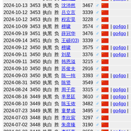
2024-10-13
3453
执黑
负
沈沛然
3467
♂
2024-10-12
3453
执白
胜
吕立言
3339
♂
2024-10-12
3453
执白
胜
程宏昊
3228
♂
2024-10-09
3453
执黑
胜
檀啸
3574
♂
|
go4go
|
2024-09-19
3451
执黑
负
薛冠华
3476
♂
|
go4go
|
2024-09-14
3451
执白
负
王硕(03)
3339
♂
2024-09-12
3450
执黑
负
檀啸
3575
♂
|
go4go
|
2024-09-11
3450
执白
胜
刘星
3376
♂
|
go4go
|
2024-09-11
3450
执白
胜
韩恩溢
3215
♂
2024-09-10
3450
执白
胜
苏俊夫
2916
♂
2024-09-03
3450
执黑
负
陈一纯
3393
♂
|
go4go
|
2024-08-31
3450
执黑
负
陈贤
3549
♂
2024-08-24
3450
执白
胜
周子弈
3315
♂
|
go4go
|
2024-08-16
3449
执黑
负
芈昱廷
3610
♂
|
go4go
|
2024-08-10
3449
执白
负
陈玉侬
3482
♂
|
go4go
|
2024-07-23
3449
执黑
胜
童梦成
3495
♂
|
go4go
|
2024-07-03
3448
执白
胜
李欣宸
3297
♂
2024-07-02
3448
执白
胜
朱彦臻
3190
♂