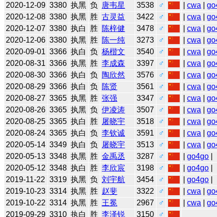
2020-12-09
3380
执黑
负
唐韦星
3538
♂
|
cwa
|
go
2020-12-08
3380
执黑
胜
古灵益
3422
♂
|
cwa
|
go
2020-12-07
3380
执白
胜
陈梓健
3478
♂
|
cwa
|
go
2020-12-06
3380
执黑
胜
陈一纯
3273
♂
|
cwa
|
go
2020-09-01
3366
执白
负
杨楷文
3540
♂
|
cwa
|
go
2020-08-31
3366
执黑
胜
李成森
3397
♂
|
cwa
|
go
2020-08-30
3366
执白
负
陶欣然
3576
♂
|
cwa
|
go
2020-08-29
3366
执白
负
陈贤
3561
♂
|
cwa
|
go
2020-08-27
3365
执黑
胜
张强
3347
♂
|
cwa
|
go
2020-08-26
3365
执黑
负
伊凌涛
3507
♂
|
cwa
|
go
2020-08-25
3365
执白
胜
屠晓宇
3518
♂
|
cwa
|
go
2020-08-24
3365
执白
负
李钦诚
3591
♂
|
cwa
|
go
2020-05-14
3349
执白
负
屠晓宇
3513
♂
|
cwa
|
go
2020-05-13
3348
执黑
胜
金禹丞
3287
♂
|
go4go
|
2020-05-12
3348
执白
胜
李欣宸
3198
♂
|
go4go
|
2019-11-22
3319
执黑
负
刘宇航
3454
♂
|
go4go
|
2019-10-23
3314
执黑
胜
赵斐
3322
♂
|
cwa
|
go
2019-10-22
3314
执黑
胜
王冕
2967
♂
|
cwa
|
go
2019-09-29
3310
执白
胜
李泽锐
3150
♂