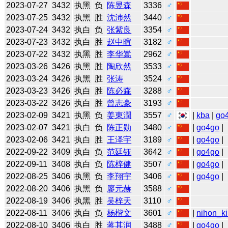
2023-07-27
3432
执黑
负
陈昱森
3336
♂
2023-07-25
3432
执黑
胜
沈沛然
3440
♂
2023-07-24
3432
执白
负
张紫良
3354
♂
2023-07-23
3432
执白
胜
赵中暄
3182
♂
2023-07-22
3432
执黑
胜
李华嵩
2962
♂
2023-03-26
3426
执黑
胜
陶欣然
3533
♂
2023-03-24
3426
执黑
胜
张涛
3524
♂
2023-03-23
3426
执白
胜
陈必森
3288
♂
2023-03-22
3426
执白
胜
曾志豪
3193
♂
2023-02-09
3421
执黑
负
姜東潤
3557
♂
|
kba
|
go
2023-02-07
3421
执白
负
陈正勋
3480
♂
|
go4go
|
2023-02-06
3421
执白
胜
王泽宇
3189
♂
|
go4go
|
2022-09-22
3409
执白
负
范廷钰
3642
♂
|
go4go
|
2022-09-11
3408
执白
负
陈梓健
3507
♂
|
go4go
|
2022-08-25
3406
执黑
负
李翔宇
3406
♂
|
go4go
|
2022-08-20
3406
执黑
负
廖元赫
3588
♂
2022-08-19
3406
执黑
胜
吴梓天
3110
♂
2022-08-11
3406
执白
负
杨楷文
3601
♂
|
nihon_ki
2022-08-10
3406
执白
胜
蒋其润
3488
♂
|
go4go
|