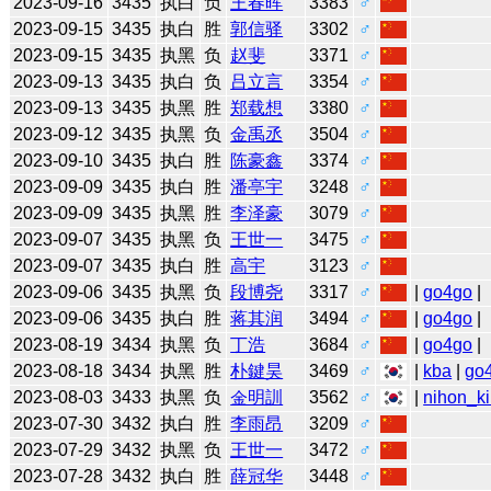
2023-09-16
3435
执白
负
王春晖
3383
♂
2023-09-15
3435
执白
胜
郭信驿
3302
♂
2023-09-15
3435
执黑
负
赵斐
3371
♂
2023-09-13
3435
执白
负
吕立言
3354
♂
2023-09-13
3435
执黑
胜
郑载想
3380
♂
2023-09-12
3435
执黑
负
金禹丞
3504
♂
2023-09-10
3435
执白
胜
陈豪鑫
3374
♂
2023-09-09
3435
执白
胜
潘亭宇
3248
♂
2023-09-09
3435
执黑
胜
李泽豪
3079
♂
2023-09-07
3435
执黑
负
王世一
3475
♂
2023-09-07
3435
执白
胜
高宇
3123
♂
2023-09-06
3435
执黑
负
段博尧
3317
♂
|
go4go
|
2023-09-06
3435
执白
胜
蒋其润
3494
♂
|
go4go
|
2023-08-19
3434
执黑
负
丁浩
3684
♂
|
go4go
|
2023-08-18
3434
执黑
胜
朴鍵昊
3469
♂
|
kba
|
go
2023-08-03
3433
执黑
负
金明訓
3562
♂
|
nihon_ki
2023-07-30
3432
执白
胜
李雨昂
3209
♂
2023-07-29
3432
执黑
负
王世一
3472
♂
2023-07-28
3432
执白
胜
薛冠华
3448
♂