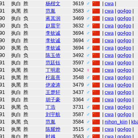
91
执白
胜
杨楷文
3619
♂
|
cwa
|
91
执黑
胜
范胤
3583
♂
|
cwa
|
go4go
|
90
执白
负
蒋其润
3469
♂
|
cwa
|
go4go
|
90
执白
负
赵晨宇
3632
♂
|
cwa
|
go4go
|
90
执白
胜
李钦诚
3694
♂
|
cwa
|
go4go
|
90
执白
胜
李钦诚
3694
♂
|
cwa
|
go4go
|
90
执黑
负
李钦诚
3694
♂
|
cwa
|
go4go
|
90
执白
负
陈玉侬
3492
♂
|
cwa
|
go4go
|
91
执白
胜
范廷钰
3597
♂
|
cwa
|
go4go
|
91
执黑
胜
丁明君
3042
♀
|
cwa
|
go4go
|
91
执黑
胜
柁嘉熹
3548
♂
|
cwa
|
go4go
|
91
执黑
胜
伊凌涛
3479
♂
|
cwa
|
go4go
|
91
执白
胜
王楚轩
3437
♂
|
cwa
|
go4go
|
91
执白
胜
胡子豪
3364
♂
|
cwa
|
go4go
|
91
执黑
负
丁浩
3731
♂
|
cwa
|
go4go
|
91
执白
胜
刘宇航
3587
♂
|
cwa
|
go4go
|
91
执黑
负
范胤
3584
♂
|
nihon_kiin
|
kb
91
执黑
胜
陈耀烨
3515
♂
|
cwa
|
go4go
|
91
执白
胜
时越
3563
♂
|
cwa
|
go4go
|