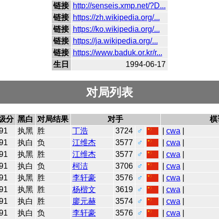
链接
http://senseis.xmp.net/?D...
链接
https://zh.wikipedia.org/...
链接
https://ko.wikipedia.org/...
链接
https://ja.wikipedia.org/...
链接
https://www.baduk.or.kr/r...
生日
1994-06-17
对局列表
级分
黑白
对局结果
对手
棋
91
执黑
胜
丁浩
3724
♂
|
cwa
|
91
执白
负
江维杰
3577
♂
|
cwa
|
91
执黑
胜
江维杰
3577
♂
|
cwa
|
91
执白
负
柯洁
3706
♂
|
cwa
|
91
执黑
胜
李轩豪
3576
♂
|
cwa
|
91
执黑
胜
杨楷文
3619
♂
|
cwa
|
91
执白
胜
廖元赫
3574
♂
|
cwa
|
91
执白
负
李轩豪
3576
♂
|
cwa
|