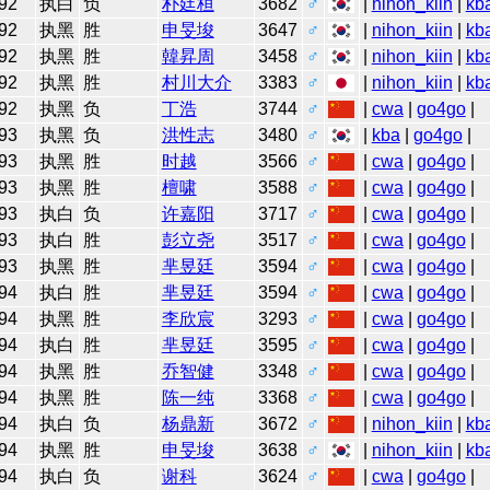
92
执白
负
朴廷桓
3682
♂
|
nihon_kiin
|
kb
92
执黑
胜
申旻埈
3647
♂
|
nihon_kiin
|
kb
92
执黑
胜
韓昇周
3458
♂
|
nihon_kiin
|
kb
92
执黑
胜
村川大介
3383
♂
|
nihon_kiin
|
kb
92
执黑
负
丁浩
3744
♂
|
cwa
|
go4go
|
93
执黑
负
洪性志
3480
♂
|
kba
|
go4go
|
93
执黑
胜
时越
3566
♂
|
cwa
|
go4go
|
93
执黑
胜
檀啸
3588
♂
|
cwa
|
go4go
|
93
执白
负
许嘉阳
3717
♂
|
cwa
|
go4go
|
93
执白
胜
彭立尧
3517
♂
|
cwa
|
go4go
|
93
执黑
胜
芈昱廷
3594
♂
|
cwa
|
go4go
|
94
执白
胜
芈昱廷
3594
♂
|
cwa
|
go4go
|
94
执黑
胜
李欣宸
3293
♂
|
cwa
|
go4go
|
94
执白
胜
芈昱廷
3595
♂
|
cwa
|
go4go
|
94
执黑
胜
乔智健
3348
♂
|
cwa
|
go4go
|
94
执黑
胜
陈一纯
3368
♂
|
cwa
|
go4go
|
94
执白
负
杨鼎新
3672
♂
|
nihon_kiin
|
kb
94
执黑
胜
申旻埈
3638
♂
|
nihon_kiin
|
kb
94
执白
负
谢科
3624
♂
|
cwa
|
go4go
|