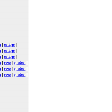
a
|
go4go
|
a
|
go4go
|
a
|
go4go
|
a
|
cwa
|
go4go
|
a
|
cwa
|
go4go
|
a
|
cwa
|
go4go
|