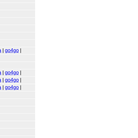
a
|
go4go
|
a
|
go4go
|
a
|
go4go
|
a
|
go4go
|