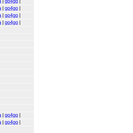
a
|
go4go
|
a
|
go4go
|
a
|
go4go
|
a
|
go4go
|
a
|
go4go
|
a
|
go4go
|