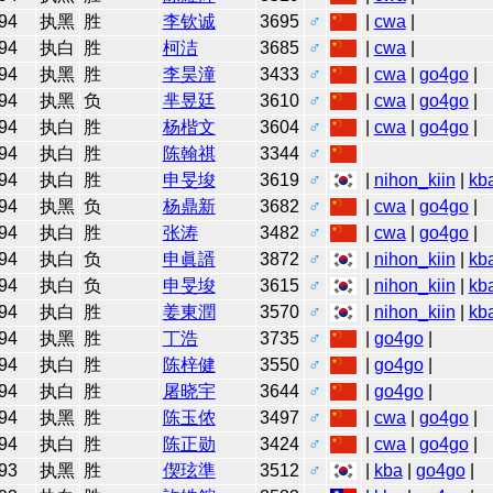
94
执黑
胜
李钦诚
3695
♂
|
cwa
|
94
执白
胜
柯洁
3685
♂
|
cwa
|
94
执黑
胜
李昊潼
3433
♂
|
cwa
|
go4go
|
94
执黑
负
芈昱廷
3610
♂
|
cwa
|
go4go
|
94
执白
胜
杨楷文
3604
♂
|
cwa
|
go4go
|
94
执白
胜
陈翰祺
3344
♂
94
执白
胜
申旻埈
3619
♂
|
nihon_kiin
|
kb
94
执黑
负
杨鼎新
3682
♂
|
cwa
|
go4go
|
94
执白
胜
张涛
3482
♂
|
cwa
|
go4go
|
94
执白
负
申眞諝
3872
♂
|
nihon_kiin
|
kb
94
执白
负
申旻埈
3615
♂
|
nihon_kiin
|
kb
94
执白
胜
姜東潤
3570
♂
|
nihon_kiin
|
kb
94
执黑
胜
丁浩
3735
♂
|
go4go
|
94
执白
胜
陈梓健
3550
♂
|
go4go
|
94
执白
胜
屠晓宇
3644
♂
|
go4go
|
94
执黑
胜
陈玉侬
3497
♂
|
cwa
|
go4go
|
94
执白
胜
陈正勋
3424
♂
|
cwa
|
go4go
|
93
执黑
胜
偰玹準
3512
♂
|
kba
|
go4go
|