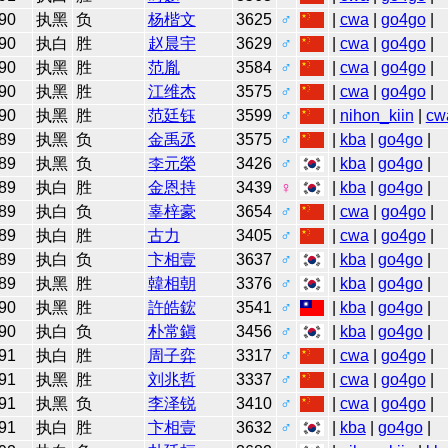
90
执黑
负
杨楷文
3625
♂
|
cwa
|
go4go
|
90
执白
胜
赵晨宇
3629
♂
|
cwa
|
go4go
|
90
执黑
胜
范胤
3584
♂
|
cwa
|
go4go
|
90
执黑
胜
江维杰
3575
♂
|
cwa
|
go4go
|
90
执黑
胜
范廷钰
3599
♂
|
nihon_kiin
|
cw
89
执黑
负
金禹丞
3575
♂
|
kba
|
go4go
|
89
执黑
负
李元榮
3426
♂
|
kba
|
go4go
|
89
执白
胜
金恩持
3439
♀
|
kba
|
go4go
|
89
执白
负
辜梓豪
3654
♂
|
cwa
|
go4go
|
89
执白
胜
古力
3405
♂
|
cwa
|
go4go
|
89
执白
负
卞相壹
3637
♂
|
kba
|
go4go
|
89
执黑
胜
韓相朝
3376
♂
|
kba
|
go4go
|
90
执黑
胜
許皓鋐
3541
♂
|
kba
|
go4go
|
90
执白
负
朴常鎭
3456
♂
|
kba
|
go4go
|
91
执白
胜
周子弈
3317
♂
|
cwa
|
go4go
|
91
执黑
胜
刘兆哲
3337
♂
|
cwa
|
go4go
|
91
执黑
负
李泽锐
3410
♂
|
cwa
|
go4go
|
91
执白
胜
卞相壹
3632
♂
|
kba
|
go4go
|