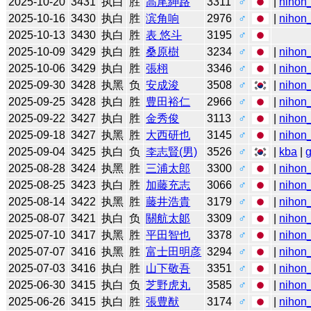
2025-10-20
3431
执白
胜
高尾紳路
3311
♂
|
nihon_
2025-10-16
3430
执白
胜
滨角响
2976
♂
|
nihon_
2025-10-13
3430
执白
胜
表 悠斗
3195
♂
2025-10-09
3429
执白
胜
桑原樹
3234
♂
|
nihon_
2025-10-06
3429
执白
胜
張栩
3346
♂
|
nihon_
2025-09-30
3428
执黑
负
安成浚
3508
♂
|
nihon_
2025-09-25
3428
执白
胜
豊田裕仁
2966
♂
|
nihon_
2025-09-22
3427
执白
胜
金秀俊
3113
♂
|
nihon_
2025-09-18
3427
执黑
胜
大西研也
3145
♂
|
nihon_
2025-09-04
3425
执白
负
李志賢(男)
3526
♂
|
kba
|
2025-08-28
3424
执黑
胜
三浦太郎
3300
♂
|
nihon_
2025-08-25
3423
执白
胜
加藤充志
3066
♂
|
nihon_
2025-08-14
3422
执黑
胜
藤井浩貴
3179
♂
|
nihon_
2025-08-07
3421
执白
负
關航太郞
3309
♂
|
nihon_
2025-07-10
3417
执黑
胜
平田智也
3378
♂
|
nihon_
2025-07-07
3416
执黑
胜
富士田明彦
3294
♂
|
nihon_
2025-07-03
3416
执白
胜
山下敬吾
3351
♂
|
nihon_
2025-06-30
3415
执白
负
芝野虎丸
3585
♂
|
nihon_
2025-06-26
3415
执白
胜
張豊猷
3174
♂
|
nihon_