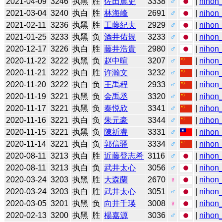
2021-04-09
3246
执黑
胜
佐田篤史
3338
♂
|
nihon_
2021-03-04
3240
执白
胜
林海峰
2691
♂
|
nihon_
2021-02-11
3236
执黑
胜
工藤紀夫
2929
♂
|
nihon_
2021-01-25
3233
执黑
负
酒井佑規
3233
♂
|
nihon_
2020-12-17
3226
执白
胜
藤井浩貴
2980
♂
|
nihon_
2020-11-22
3222
执黑
负
赵中暄
3207
♂
|
nihon_
2020-11-21
3222
执白
胜
许瀚文
3232
♂
|
nihon_
2020-11-20
3222
执白
负
王禹程
2933
♂
|
nihon_
2020-11-19
3221
执黑
负
金禹丞
3320
♂
|
nihon_
2020-11-17
3221
执黑
负
秦悦欣
3341
♂
|
nihon_
2020-11-16
3221
执白
负
朱元豪
3344
♂
|
nihon_
2020-11-15
3221
执黑
负
陳祈睿
3331
♂
|
nihon_
2020-11-14
3221
执白
负
郭信驿
3334
♂
|
nihon_
2020-08-11
3213
执白
胜
近藤登志希
3116
♂
|
nihon_
2020-08-11
3213
执白
负
武井太心
3056
♂
|
nihon_
2020-03-24
3203
执黑
胜
大森蘭
2670
♀
|
nihon_
2020-03-24
3203
执白
胜
武井太心
3051
♂
|
nihon_
2020-03-05
3201
执黑
负
向井千瑛
3008
♀
|
nihon_
2020-02-13
3200
执黑
胜
楊嘉源
3036
♂
|
nihon_