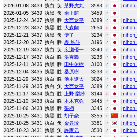
2026-01-08
3439
执白
负
芝野虎丸
3583
♂
|
nihon_
2026-01-05
3439
执黑
负
余正麒
3459
♂
2025-12-24
3437
执黑
胜
大西龙平
3389
♂
|
nihon_
2025-12-23
3437
执黑
胜
大森蘭
2654
♀
|
nihon_
2025-12-21
3437
执黑
负
伊了
3234
♂
|
nihon_
2025-12-20
3437
执白
胜
表 悠斗
3196
♂
|
nihon_
2025-12-19
3437
执白
负
広瀬優一
3340
♂
|
nihon_
2025-12-17
3437
执白
胜
洪爽義
3236
♂
|
nihon_
2025-12-11
3436
执黑
胜
田中佑樹
3100
♂
|
nihon_
2025-12-04
3435
执黑
胜
桑原樹
3233
♂
|
nihon_
2025-11-29
3435
执白
胜
池本遼太
3024
♂
|
nihon_
2025-11-29
3435
执白
负
大西龙平
3389
♂
|
nihon_
2025-11-17
3434
执白
胜
上野 梨紗
3144
♀
|
nihon_
2025-11-10
3433
执白
胜
本木克弥
3445
♂
|
nihon_
2025-11-06
3433
执黑
胜
張栩
3345
♂
|
nihon_
2025-10-25
3431
执黑
胜
胡子豪
3355
♂
|
nihon_
2025-10-25
3431
执白
负
金昇珍
3381
♂
|
nihon_
2025-10-23
3431
执黑
负
許家元
3530
♂
|
nihon_