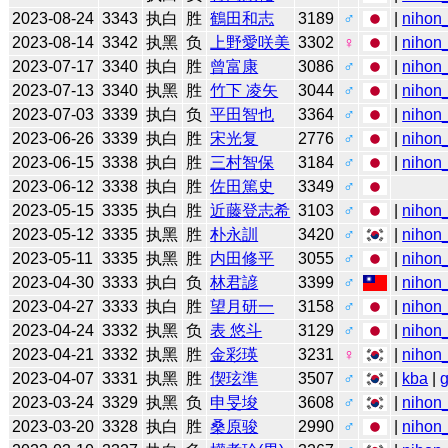
2023-08-24
3343
执白
胜
鶴田和志
3189
♂
|
nihon_
2023-08-14
3342
执黑
负
上野愛咲美
3302
♀
|
nihon_
2023-07-17
3340
执白
胜
曾富康
3086
♂
|
nihon_
2023-07-13
3340
执黑
胜
竹下 凌矢
3044
♂
|
nihon_
2023-07-03
3339
执白
负
平田智也
3364
♂
|
nihon_
2023-06-26
3339
执白
胜
宋光复
2776
♂
|
nihon_
2023-06-15
3338
执白
胜
三村智保
3184
♂
|
nihon_
2023-06-12
3338
执白
胜
佐田篤史
3349
♂
2023-05-15
3335
执白
胜
近藤登志希
3103
♂
|
nihon_
2023-05-12
3335
执黑
胜
朴永訓
3420
♂
|
nihon_
2023-05-11
3335
执黑
胜
内田修平
3055
♂
|
nihon_
2023-04-30
3333
执白
负
林君諺
3399
♂
|
nihon_
2023-04-27
3333
执白
胜
望月研一
3158
♂
|
nihon_
2023-04-24
3332
执黑
负
表 悠斗
3129
♂
|
nihon_
2023-04-21
3332
执黑
胜
金彩瑛
3231
♀
|
nihon_
2023-04-07
3331
执黑
胜
偰玹準
3507
♂
|
kba
|
2023-03-24
3329
执黑
负
申旻埈
3608
♂
|
nihon_
2023-03-20
3328
执白
胜
桑原骏
2990
♂
|
nihon_