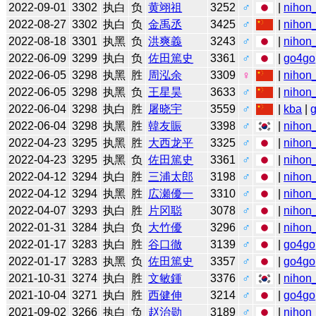
2022-09-01
3302
执白
负
黄翊祖
3252
♂
|
nihon_
2022-08-27
3302
执白
负
金禹丞
3425
♂
|
nihon_
2022-08-18
3301
执黑
负
洪爽義
3243
♂
|
nihon_
2022-06-09
3299
执白
负
佐田篤史
3361
♂
|
go4go
2022-06-05
3298
执黑
胜
周泓余
3309
♀
|
nihon_
2022-06-05
3298
执黑
负
王星昊
3633
♂
|
nihon_
2022-06-04
3298
执白
胜
屠晓宇
3559
♂
|
kba
|
2022-06-04
3298
执黑
胜
韓友賑
3398
♂
|
nihon_
2022-04-23
3295
执黑
胜
大西龙平
3325
♂
|
nihon_
2022-04-23
3295
执黑
负
佐田篤史
3361
♂
|
nihon_
2022-04-12
3294
执白
胜
三浦太郎
3198
♂
|
nihon_
2022-04-12
3294
执黑
胜
広瀬優一
3310
♂
|
nihon_
2022-04-07
3293
执白
胜
片冈聪
3078
♂
|
nihon_
2022-01-31
3284
执白
负
大竹優
3296
♂
|
nihon_
2022-01-17
3283
执白
胜
谷口徹
3139
♂
|
go4go
2022-01-17
3283
执黑
负
佐田篤史
3357
♂
|
go4go
2021-10-31
3274
执白
胜
文敏鍾
3376
♂
|
nihon_
2021-10-04
3271
执白
胜
西健伸
3214
♂
|
go4go
2021-09-02
3266
执白
负
赵治勋
3189
♂
|
nihon_