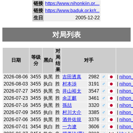
链接
https://www.nihonkiin.or....
链接
https://www.baduk.or.kr/r...
生日
2005-12-22
对局列表
对
等级
局
日期
黑白
对手
分
结
果
2026-08-06
3455
执黑
胜
吉田透真
2982
♂
|
nihon_
2026-08-03
3455
执白
胜
村本渉
3191
♂
|
nihon_
2026-07-27
3455
执黑
负
井山裕太
3547
♂
|
nihon_
2026-07-23
3455
执黑
胜
余正麒
3461
♂
|
nihon_
2026-07-16
3455
执黑
胜
孫喆
3320
♂
|
nihon_
2026-07-09
3455
执白
胜
村川大介
3385
♂
|
nihon_
2026-07-06
3455
执黑
胜
酒井佑規
3376
♂
|
nihon_
2026-07-01
3454
执白
胜
一力遼
3606
♂
|
nihon_