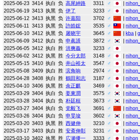
2025-06-23
3414
执白
负
高尾紳路
3311
♂
|
nihon_
2025-06-19
3413
执黑
负
伊了
3233
♂
|
nihon_
2025-06-12
3413
执黑
负
许嘉阳
3702
♂
|
nihon_
2025-06-11
3413
执黑
负
許皓鋐
3535
♂
|
nihon_
2025-06-10
3412
执黑
负
屠晓宇
3645
♂
|
kba
|
2025-06-09
3412
执白
负
申眞諝
3872
♂
|
nihon_
2025-06-05
3412
执白
胜
洪爽義
3233
♂
2025-06-02
3412
执黑
胜
今分太郎
3148
♂
|
nihon_
2025-05-15
3410
执白
负
井山裕太
3547
♂
|
nihon_
2025-05-08
3409
执白
胜
滨角响
2974
♂
|
nihon_
2025-04-28
3408
执白
胜
鶴田和志
3187
♂
|
nihon_
2025-04-10
3406
执黑
胜
余正麒
3469
♂
|
nihon_
2025-03-29
3404
执白
负
姜東潤
3575
♂
|
nihon_
2025-03-28
3404
执白
负
朴廷桓
3673
♂
|
nihon_
2025-03-27
3404
执白
负
党毅飞
3691
♂
|
nihon_
2025-03-26
3404
执白
负
申旻埈
3602
♂
|
nihon_
2025-03-20
3403
执黑
胜
西健伸
3210
♂
|
nihon_
2025-03-17
3403
执白
胜
安斋伸彰
3231
♂
|
nihon_
2025-03-10
3402
执黑
胜
広瀬優一
3333
♂
|
nihon_