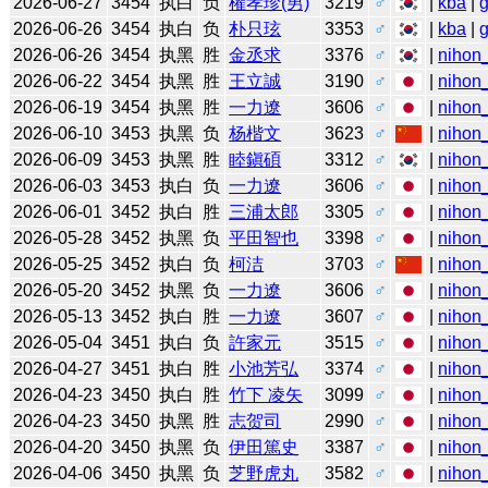
2026-06-27
3454
执白
负
權孝珍(男)
3219
♂
|
kba
|
2026-06-26
3454
执白
负
朴只玹
3353
♂
|
kba
|
2026-06-26
3454
执黑
胜
金丞求
3376
♂
|
nihon_
2026-06-22
3454
执黑
胜
王立誠
3190
♂
|
nihon_
2026-06-19
3454
执黑
胜
一力遼
3606
♂
|
nihon_
2026-06-10
3453
执黑
负
杨楷文
3623
♂
|
nihon_
2026-06-09
3453
执黑
胜
睦鎭碩
3312
♂
|
nihon_
2026-06-03
3453
执白
负
一力遼
3606
♂
|
nihon_
2026-06-01
3452
执白
胜
三浦太郎
3305
♂
|
nihon_
2026-05-28
3452
执黑
负
平田智也
3398
♂
|
nihon_
2026-05-25
3452
执白
负
柯洁
3703
♂
|
nihon_
2026-05-20
3452
执黑
负
一力遼
3606
♂
|
nihon_
2026-05-13
3452
执白
胜
一力遼
3607
♂
|
nihon_
2026-05-04
3451
执白
负
許家元
3515
♂
|
nihon_
2026-04-27
3451
执白
胜
小池芳弘
3374
♂
|
nihon_
2026-04-23
3450
执白
胜
竹下 凌矢
3099
♂
|
nihon_
2026-04-23
3450
执黑
胜
志贺司
2990
♂
|
nihon_
2026-04-20
3450
执黑
负
伊田篤史
3387
♂
|
nihon_
2026-04-06
3450
执黑
负
芝野虎丸
3582
♂
|
nihon_