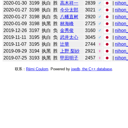
2020-01-30
3199
执白
胜
高木祥一
2839
♂
|
nihon_
2020-01-27
3198
执白
胜
今分太郎
3021
♂
|
nihon_
2020-01-27
3198
执白
负
八幡直树
2920
♂
|
nihon_
2020-01-09
3198
执黑
胜
林海峰
2725
♂
|
nihon_
2019-12-26
3197
执白
负
金秀俊
3160
♂
|
nihon_
2019-11-11
3195
执白
负
武井太心
3045
♂
|
nihon_
2019-11-07
3195
执白
胜
辻華
2744
♀
|
nihon_
2019-09-29
3194
执黑
胜
上野 梨紗
2921
♀
|
nihon_
2019-07-25
3193
执黑
胜
甲田明子
2457
♀
|
nihon_
联系：
Rémi Coulom
. Powered by
joedb, the C++ database
.