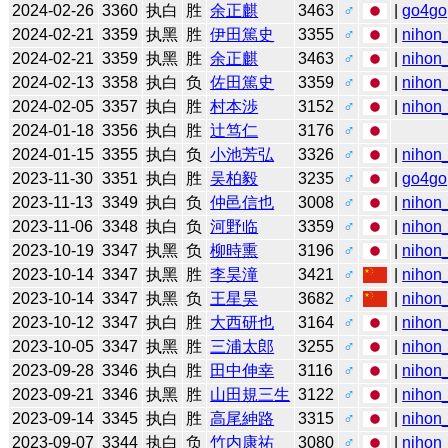
2024-02-26
3360
执白
胜
余正麒
3463
♂
|
go4go
2024-02-21
3359
执黑
胜
伊田篤史
3355
♂
|
nihon_
2024-02-21
3359
执黑
胜
余正麒
3463
♂
|
nihon_
2024-02-13
3358
执白
负
佐田篤史
3359
♂
|
nihon_
2024-02-05
3357
执白
胜
村本渉
3152
♂
|
nihon_
2024-01-18
3356
执白
胜
辻笃仁
3176
♂
2024-01-15
3355
执白
负
小池芳弘
3326
♂
|
nihon_
2023-11-30
3351
执白
胜
吴柏毅
3235
♂
|
go4go
2023-11-13
3349
执白
负
仲邑信也
3008
♂
|
nihon_
2023-11-06
3348
执白
负
河野临
3359
♂
|
nihon_
2023-10-19
3347
执黑
负
柳時熏
3196
♂
|
nihon_
2023-10-14
3347
执黑
胜
李昊潼
3421
♂
|
nihon_
2023-10-14
3347
执黑
负
王星昊
3682
♂
|
nihon_
2023-10-12
3347
执白
胜
大西研也
3164
♂
|
nihon_
2023-10-05
3347
执黑
胜
三浦太郎
3255
♂
|
nihon_
2023-09-28
3346
执白
胜
田中伸幸
3116
♂
|
nihon_
2023-09-21
3346
执黑
胜
山田規三生
3122
♂
|
nihon_
2023-09-14
3345
执白
胜
高尾紳路
3315
♂
|
nihon_
2023-09-07
3344
执白
负
竹内康祐
3080
♂
|
nihon_