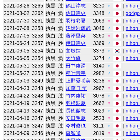
2021-08-26
3265
执黑
胜
鶴山淳志
3230
♂
|
nihon_
2021-08-02
3262
执白
负
佐田篤史
3348
♂
|
go4go
2021-07-30
3261
执黑
胜
羽根彩夏
2663
♀
|
nihon_
2021-07-08
3258
执白
负
沼馆沙辉哉
3046
♂
|
nihon_
2021-07-05
3258
执白
胜
藤泽里菜
3260
♀
|
nihon_
2021-06-24
3257
执白
胜
伊田篤史
3369
♂
|
nihon_
2021-06-05
3254
执白
负
文敏鍾
3373
♂
|
nihon_
2021-06-05
3254
执黑
负
大竹優
3274
♂
|
nihon_
2021-05-31
3253
执黑
胜
田中康湧
3140
♂
2021-05-27
3253
执黑
胜
稻叶贵宇
2982
♂
|
nihon_
2021-05-03
3249
执黑
胜
上野愛咲美
3236
♀
|
nihon_
2021-04-23
3248
执白
负
加藤 千笑
2967
♀
|
nihon_
2021-04-22
3248
执白
胜
竹内康祐
3078
♂
|
nihon_
2021-04-19
3247
执黑
胜
羽根彩夏
2662
♀
|
nihon_
2021-04-19
3247
执白
胜
長徳徹志
3029
♂
|
nihon_
2021-04-16
3247
执黑
胜
安田明夏
2523
♀
|
nihon_
2021-04-16
3247
执黑
胜
今村俊也
3111
♂
|
nihon_
2021-04-09
3246
执白
胜
森智咲
2819
♀
|
nihon_