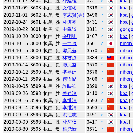
2019-11-17
3604
执白
胜
朴廷桓
3727
♂
|
kba
|
2019-11-09
3603
执白
胜
文儒彬
3318
♂
|
kba
|
2019-11-01
3602
执黑
负
李志賢(男)
3496
♂
|
kba
|
2019-10-24
3601
执黑
胜
朴进率
3431
♂
|
kba
|
2019-10-22
3601
执黑
负
申眞諝
3811
♂
|
go4g
2019-10-20
3600
执白
胜
金明訓
3467
♂
|
kba
|
2019-10-15
3600
执黑
胜
一力遼
3561
♂
|
nihon
2019-10-15
3600
执白
负
廖元赫
3570
♂
|
nihon
2019-10-14
3600
执白
胜
林君諺
3384
♂
|
nihon
2019-10-14
3600
执白
负
廖元赫
3570
♂
|
nihon
2019-10-12
3599
执黑
负
芈昱廷
3676
♂
|
nihon
2019-10-11
3599
执白
胜
何语涵
3406
♂
|
nihon
2019-10-05
3599
执黑
胜
許映皓
3399
♂
|
kba
|
2019-09-26
3598
执白
胜
姜昇旼
3410
♂
|
kba
|
2019-09-16
3596
执黑
负
李维清
3593
♂
|
kba
|
2019-09-14
3596
执白
负
李维清
3593
♂
|
kba
|
2019-09-10
3596
执黑
负
洪性志
3451
♂
|
kba
|
2019-09-09
3596
执白
胜
朴河旼
3417
♂
|
kba
|
2019-08-30
3595
执白
负
杨鼎新
3671
♂
|
nihon