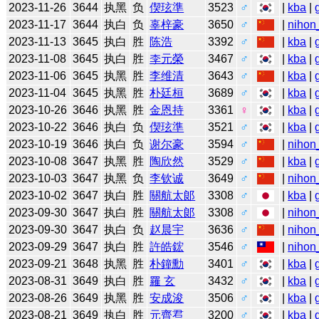
2023-11-26
3644
执黑
负
偰玹準
3523
♂
|
kba
|
2023-11-17
3644
执白
负
辜梓豪
3650
♂
|
nihon
2023-11-13
3645
执白
胜
陈浩
3392
♂
|
kba
|
2023-11-08
3645
执白
胜
李元榮
3467
♂
|
kba
|
2023-11-06
3645
执黑
胜
李维清
3643
♂
|
kba
|
2023-11-04
3645
执黑
胜
朴廷桓
3689
♂
|
kba
|
2023-10-26
3646
执黑
胜
金恩持
3361
♀
|
kba
|
2023-10-22
3646
执白
负
偰玹準
3521
♂
|
kba
|
2023-10-19
3646
执白
负
谢尔豪
3594
♂
|
nihon
2023-10-08
3647
执黑
胜
陶欣然
3529
♂
|
kba
|
2023-10-03
3647
执黑
负
李钦诚
3649
♂
|
nihon
2023-10-02
3647
执白
胜
關航太郞
3308
♂
|
kba
|
2023-09-30
3647
执白
胜
關航太郞
3308
♂
|
nihon
2023-09-30
3647
执白
负
赵晨宇
3636
♂
|
nihon
2023-09-29
3647
执白
胜
許皓鋐
3546
♂
|
nihon
2023-09-21
3648
执黑
胜
朴鐘勳
3401
♂
|
kba
|
2023-08-31
3649
执白
胜
羅 玄
3432
♂
|
kba
|
2023-08-26
3649
执黑
胜
安成浚
3506
♂
|
kba
|
2023-08-21
3649
执白
胜
元齊焄
3200
♂
|
kba
|