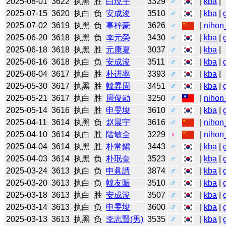
2025-08-01
3622
执黑
胜
白現宇
3329
♂
|
kba
|
2025-07-15
3620
执白
负
安成浚
3510
♂
|
kba
|
2025-07-02
3619
执黑
负
辜梓豪
3626
♂
|
nihon
2025-06-20
3618
执黑
负
李元榮
3430
♂
|
kba
|
2025-06-18
3618
执黑
胜
元康夏
3037
♂
|
kba
|
2025-06-16
3618
执白
负
安成浚
3511
♂
|
kba
|
2025-06-04
3617
执白
胜
朴进率
3393
♂
|
kba
|
2025-05-30
3617
执黑
胜
韓昇周
3451
♂
|
kba
|
2025-05-21
3617
执白
胜
周俊勛
3250
♂
|
nihon
2025-05-14
3616
执白
胜
申旻埈
3610
♂
|
kba
|
2025-04-11
3614
执黑
负
赵晨宇
3616
♂
|
nihon
2025-04-10
3614
执白
胜
陆敏全
3229
♀
|
nihon
2025-04-04
3614
执黑
胜
朴常鎭
3443
♂
|
kba
|
2025-04-03
3614
执黑
负
朴珉奎
3523
♂
|
kba
|
2025-03-24
3613
执白
负
申眞諝
3874
♂
|
kba
|
2025-03-20
3613
执白
负
韓友賑
3510
♂
|
kba
|
2025-03-18
3613
执白
胜
安成浚
3507
♂
|
kba
|
2025-03-14
3613
执白
负
申旻埈
3600
♂
|
kba
|
2025-03-13
3613
执黑
负
李志賢(男)
3535
♂
|
kba
|