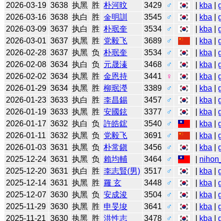
2026-03-19
3638
执黑
胜
朴河旼
3429
♂
|
kba
|
2026-03-16
3638
执白
胜
金明訓
3545
♂
|
kba
|
2026-03-09
3637
执白
胜
朴珉奎
3534
♂
|
kba
|
2026-03-01
3637
执黑
胜
党毅飞
3689
♂
|
kba
|
2026-02-28
3637
执黑
负
朴珉奎
3534
♂
|
kba
|
2026-02-08
3634
执白
负
元晟溱
3468
♂
|
kba
|
2026-02-02
3634
执黑
胜
金恩持
3441
♀
|
kba
|
2026-01-29
3634
执黑
胜
柳珉瀅
3389
♂
|
kba
|
2026-01-23
3633
执白
胜
李昌錫
3457
♂
|
kba
|
2026-01-19
3633
执黑
胜
安國鉉
3377
♂
|
kba
|
2026-01-17
3632
执白
负
許皓鋐
3540
♂
|
kba
|
2026-01-11
3632
执黑
负
党毅飞
3691
♂
|
kba
|
2026-01-03
3631
执黑
负
朴常鎭
3456
♂
|
kba
|
2025-12-24
3631
执黑
负
賴均輔
3464
♂
|
nihon
2025-12-20
3631
执白
胜
李志賢(男)
3517
♂
|
kba
|
2025-12-14
3631
执黑
胜
羅 玄
3448
♂
|
kba
|
2025-12-07
3630
执黑
负
安成浚
3504
♂
|
kba
|
2025-11-29
3630
执黑
胜
申旻埈
3641
♂
|
kba
|
2025-11-21
3630
执黑
胜
洪性志
3478
♂
|
kba
|