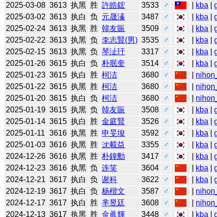
2025-03-08
3613
执黑
胜
許皓鋐
3533
♂
|
kba
|
2025-03-02
3613
执白
负
元晟溱
3487
♂
|
kba
|
2025-02-24
3613
执黑
胜
韓友賑
3509
♂
|
kba
|
2025-02-22
3613
执黑
负
李志賢(男)
3535
♂
|
kba
|
2025-02-15
3613
执黑
负
琴沚玗
3317
♂
|
kba
|
2025-01-26
3615
执白
负
朴珉奎
3514
♂
|
kba
|
2025-01-23
3615
执白
胜
柯洁
3680
♂
|
nihon
2025-01-22
3615
执黑
胜
柯洁
3680
♂
|
nihon
2025-01-20
3615
执白
负
柯洁
3680
♂
|
nihon
2025-01-19
3615
执黑
负
韓友賑
3508
♂
|
kba
|
2025-01-14
3615
执白
胜
金庭賢
3526
♂
|
kba
|
2025-01-11
3616
执黑
胜
申旻埈
3592
♂
|
kba
|
2025-01-03
3616
执黑
胜
沈載益
3355
♂
|
kba
|
2024-12-26
3616
执黑
胜
朴鐘勳
3417
♂
|
kba
|
2024-12-23
3616
执黑
负
连笑
3604
♂
|
kba
|
2024-12-21
3617
执白
负
谢科
3622
♂
|
kba
|
2024-12-19
3617
执白
负
杨楷文
3587
♂
|
nihon
2024-12-17
3617
执白
胜
芈昱廷
3608
♂
|
nihon
2024-12-13
3617
执黑
胜
金眞輝
3448
♂
|
kba
|