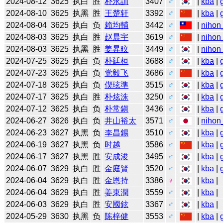
2024-08-12
3625
执白
胜
朴永訓
3407
♂
|
kba
|
2024-08-10
3625
执黑
胜
王楚轩
3392
♂
|
kba
|
2024-08-04
3625
执白
负
賴均輔
3442
♂
|
nihon
2024-08-03
3625
执白
胜
赵晨宇
3619
♂
|
nihon
2024-08-03
3625
执黑
胜
姜昇旼
3449
♂
|
nihon
2024-07-25
3625
执白
负
朴廷桓
3688
♂
|
kba
|
2024-07-23
3625
执白
负
党毅飞
3686
♂
|
kba
|
2024-07-18
3625
执白
负
偰玹準
3515
♂
|
kba
|
2024-07-17
3625
执白
胜
朴炫洙
3250
♂
|
kba
|
2024-07-12
3625
执白
负
朴常鎭
3436
♂
|
kba
|
2024-06-27
3626
执白
负
井山裕太
3571
♂
|
nihon
2024-06-23
3627
执黑
负
李昌錫
3510
♂
|
kba
|
2024-06-19
3627
执黑
负
时越
3586
♂
|
kba
|
2024-06-17
3627
执黑
胜
安成浚
3495
♂
|
kba
|
2024-06-07
3629
执白
胜
金庭賢
3520
♂
|
kba
|
2024-06-04
3629
执白
胜
金恩持
3386
♀
|
kba
|
2024-06-04
3629
执白
胜
姜東潤
3559
♂
|
kba
|
2024-06-03
3629
执白
胜
安國鉉
3367
♂
|
kba
|
2024-05-29
3630
执黑
负
陈梓健
3553
♂
|
kba
|