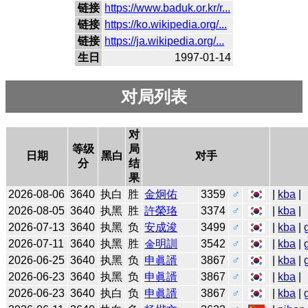
链接
https://www.baduk.or.kr/r...
链接
https://ko.wikipedia.org/...
链接
https://ja.wikipedia.org/...
生日
1997-01-14
对局列表
对
等级
局
日期
黑白
对手
分
结
果
2026-08-06
3640
执白
胜
金炯佑
3359
♂
|
kba
|
2026-08-05
3640
执黑
胜
許榮珞
3374
♂
|
kba
|
2026-07-13
3640
执黑
负
安成浚
3499
♂
|
kba
|
2026-07-11
3640
执黑
胜
金明訓
3542
♂
|
kba
|
2026-06-25
3640
执黑
负
申眞諝
3867
♂
|
kba
|
2026-06-23
3640
执黑
负
申眞諝
3867
♂
|
kba
|
2026-06-23
3640
执白
负
申眞諝
3867
♂
|
kba
|