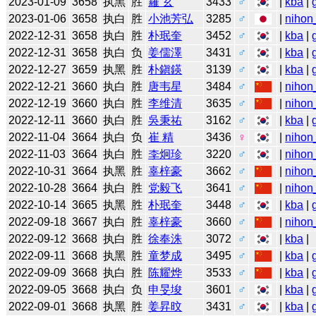
2023-01-09
3658
执黑
胜
羅 玄
3433
♂
|
kba
|
2023-01-06
3658
执白
胜
小池芳弘
3285
♂
|
nihon
2022-12-31
3658
执白
胜
朴珉奎
3452
♂
|
kba
|
2022-12-31
3658
执白
负
姜儒澤
3431
♂
|
kba
|
2022-12-27
3659
执黑
胜
朴鎭鍈
3139
♂
|
kba
|
2022-12-21
3660
执白
胜
唐韦星
3484
♂
|
nihon
2022-12-19
3660
执白
胜
李维清
3635
♂
|
nihon
2022-12-11
3660
执白
胜
吳秉祐
3162
♂
|
kba
|
2022-11-04
3664
执白
负
崔 精
3436
♀
|
nihon
2022-11-03
3664
执白
胜
李炯珍
3220
♂
|
nihon
2022-10-31
3664
执黑
胜
辜梓豪
3662
♂
|
nihon
2022-10-28
3664
执白
胜
党毅飞
3641
♂
|
nihon
2022-10-14
3665
执黑
胜
朴珉奎
3448
♂
|
kba
|
2022-09-18
3667
执白
胜
辜梓豪
3660
♂
|
nihon
2022-09-12
3668
执白
胜
徐奉洙
3072
♂
|
kba
|
2022-09-11
3668
执黑
胜
童梦成
3495
♂
|
kba
|
2022-09-09
3668
执白
胜
陈耀烨
3533
♂
|
kba
|
2022-09-05
3668
执白
负
申旻埈
3601
♂
|
kba
|
2022-09-01
3668
执黑
胜
姜昇旼
3431
♂
|
kba
|