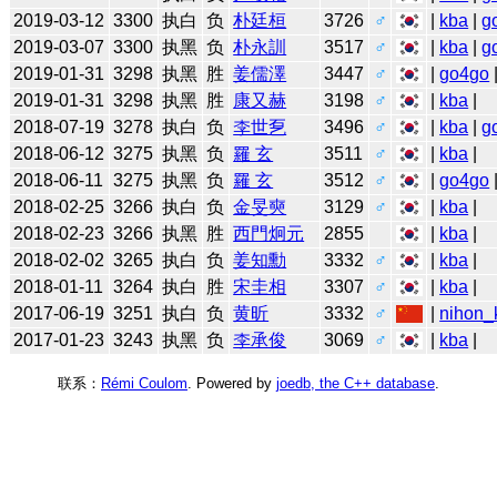
2019-03-12
3300
执白
负
朴廷桓
3726
♂
|
kba
|
g
2019-03-07
3300
执黑
负
朴永訓
3517
♂
|
kba
|
g
2019-01-31
3298
执黑
胜
姜儒澤
3447
♂
|
go4go
2019-01-31
3298
执黑
胜
康又赫
3198
♂
|
kba
|
2018-07-19
3278
执白
负
李世乭
3496
♂
|
kba
|
g
2018-06-12
3275
执黑
负
羅 玄
3511
♂
|
kba
|
2018-06-11
3275
执黑
负
羅 玄
3512
♂
|
go4go
2018-02-25
3266
执白
负
金旻奭
3129
♂
|
kba
|
2018-02-23
3266
执黑
胜
西門炯元
2855
|
kba
|
2018-02-02
3265
执白
负
姜知勳
3332
♂
|
kba
|
2018-01-11
3264
执白
胜
宋圭相
3307
♂
|
kba
|
2017-06-19
3251
执白
负
黄昕
3332
♂
|
nihon_k
2017-01-23
3243
执黑
负
李承俊
3069
♂
|
kba
|
联系：
Rémi Coulom
. Powered by
joedb, the C++ database
.