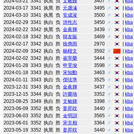
2024-03-21
3341
执黑
负
文敏鍾
3407
♂
|
kba
2024-03-17
3341
执黑
胜
元晟溱
3495
♂
|
kba
2024-03-10
3341
执黑
负
安成浚
3500
♂
|
kba
2024-02-29
3341
执白
负
洪性志
3450
♂
|
kba
2024-02-22
3342
执黑
负
金眞輝
3439
♂
|
kba
2024-02-18
3342
执白
负
韓友賑
3469
♂
|
kba
2024-02-17
3342
执白
胜
徐儁雨
2970
|
kba
2024-02-09
3342
执白
负
杨楷文
3592
♂
|
kba
2024-02-02
3342
执白
胜
崔宰榮
3444
♂
|
kba
2024-01-28
3343
执白
负
申旻埈
3598
♂
|
kba
2024-01-18
3343
执白
胜
宋知勳
3463
♂
|
kba
2024-01-11
3343
执白
负
偰玹準
3525
♂
|
kba
2023-12-31
3343
执白
负
金眞輝
3437
♂
|
kba
2023-12-15
3344
执白
负
許榮珞
3352
♂
|
kba
2023-08-25
3349
执白
胜
文敏鍾
3398
♂
|
kba
2023-06-09
3352
执黑
负
姜昇旼
3440
♂
|
kba
2023-06-03
3352
执白
胜
金明訓
3565
♂
|
kba
2023-06-01
3352
执白
胜
宋圭相
3364
♂
|
kba
2023-05-19
3352
执黑
胜
姜昇旼
3440
♂
|
kba