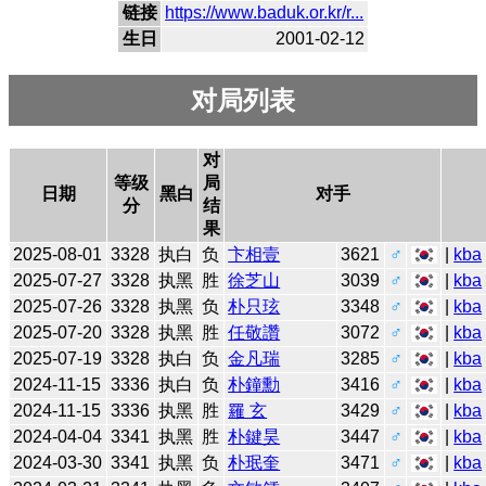
链接
https://www.baduk.or.kr/r...
生日
2001-02-12
对局列表
对
等级
局
日期
黑白
对手
分
结
果
2025-08-01
3328
执白
负
卞相壹
3621
♂
|
kba
2025-07-27
3328
执黑
胜
徐芝山
3039
♂
|
kba
2025-07-26
3328
执黑
负
朴只玹
3348
♂
|
kba
2025-07-20
3328
执黑
胜
任敬讚
3072
♂
|
kba
2025-07-19
3328
执白
负
金凡瑞
3285
♂
|
kba
2024-11-15
3336
执白
负
朴鐘勳
3416
♂
|
kba
2024-11-15
3336
执黑
胜
羅 玄
3429
♂
|
kba
2024-04-04
3341
执黑
胜
朴鍵昊
3447
♂
|
kba
2024-03-30
3341
执黑
负
朴珉奎
3471
♂
|
kba