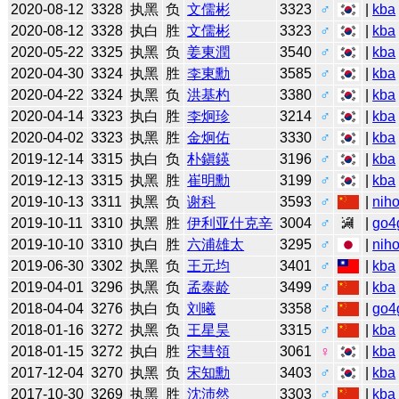
2020-08-12
3328
执黑
负
文儒彬
3323
♂
|
kba
2020-08-12
3328
执白
胜
文儒彬
3323
♂
|
kba
2020-05-22
3325
执黑
负
姜東潤
3540
♂
|
kba
2020-04-30
3324
执黑
胜
李東勳
3585
♂
|
kba
2020-04-22
3324
执黑
负
洪基杓
3380
♂
|
kba
2020-04-14
3323
执白
胜
李炯珍
3214
♂
|
kba
2020-04-02
3323
执黑
胜
金炯佑
3330
♂
|
kba
2019-12-14
3315
执白
负
朴鎭鍈
3196
♂
|
kba
2019-12-13
3315
执黑
胜
崔明勳
3199
♂
|
kba
2019-10-13
3311
执黑
负
谢科
3593
♂
|
niho
2019-10-11
3310
执黑
胜
伊利亚什克辛
3004
♂
|
go4
2019-10-10
3310
执白
胜
六浦雄太
3295
♂
|
niho
2019-06-30
3302
执黑
负
王元均
3401
♂
|
kba
2019-04-01
3296
执黑
负
孟泰龄
3499
♂
|
kba
2018-04-04
3276
执白
负
刘曦
3358
♂
|
go4
2018-01-16
3272
执黑
负
王星昊
3315
♂
|
kba
2018-01-15
3272
执白
胜
宋彗領
3061
♀
|
kba
2017-12-04
3270
执黑
负
宋知勳
3403
♂
|
kba
2017-10-30
3269
执黑
胜
沈沛然
3303
♂
|
kba