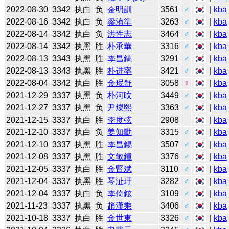
2022-08-30
3342
执白
负
金明訓
3561
♂
|
kba
2022-08-16
3342
执白
负
梁洧準
3263
♂
|
kba
2022-08-14
3342
执白
负
洪性志
3464
♂
|
kba
2022-08-14
3342
执黑
胜
朴承華
3316
♂
|
kba
2022-08-13
3343
执黑
胜
李昌鎬
3291
♂
|
kba
2022-08-13
3343
执黑
胜
朴进率
3421
♂
|
kba
2022-08-04
3342
执白
胜
金珉舒
3058
♀
|
kba
2021-12-29
3337
执黑
负
朴河旼
3449
♂
|
kba
2021-12-27
3337
执黑
负
尹燦熙
3363
♂
|
kba
2021-12-15
3337
执白
胜
李度弦
2908
|
kba
2021-12-10
3337
执白
负
姜知勳
3315
♂
|
kba
2021-12-10
3337
执黑
胜
李昌錫
3507
♂
|
kba
2021-12-08
3337
执黑
胜
文敏鍾
3376
♂
|
kba
2021-12-05
3337
执白
胜
金賢斌
3110
♂
|
kba
2021-12-04
3337
执黑
胜
琴沚玗
3282
♂
|
kba
2021-12-04
3337
执白
负
李倚鉉
3109
♂
|
kba
2021-11-23
3337
执黑
负
趙漢乘
3406
♂
|
kba
2021-10-18
3337
执白
胜
金世東
3326
♂
|
kba