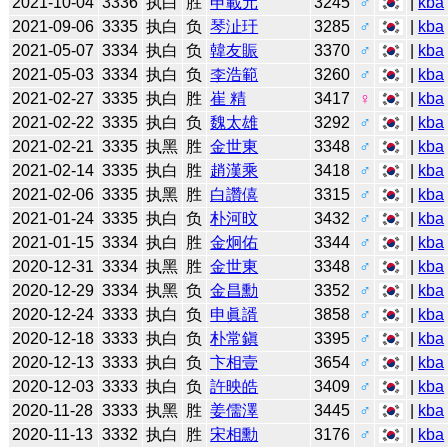
2021-10-04
3336
执白
胜
申載元
3245
♂
|
kba
2021-09-06
3335
执白
负
琴沚玗
3285
♂
|
kba
2021-05-07
3334
执白
负
韓友賑
3370
♂
|
kba
2021-05-03
3334
执白
负
李浩範
3260
♂
|
kba
2021-02-27
3335
执白
胜
崔 精
3417
♀
|
kba
2021-02-22
3335
执白
负
魏太雄
3292
♂
|
kba
2021-02-21
3335
执黑
胜
金世東
3348
♂
|
kba
2021-02-14
3335
执白
胜
趙漢乘
3418
♂
|
kba
2021-02-06
3335
执黑
胜
白讚僖
3315
♂
|
kba
2021-01-24
3335
执白
负
朴河旼
3432
♂
|
kba
2021-01-15
3334
执白
胜
金炯佑
3344
♂
|
kba
2020-12-31
3334
执黑
胜
金世東
3348
♂
|
kba
2020-12-29
3334
执黑
负
金昌勳
3352
♂
|
kba
2020-12-24
3333
执白
负
申眞諝
3858
♂
|
kba
2020-12-18
3333
执白
负
朴常鎭
3395
♂
|
kba
2020-12-13
3333
执白
负
卞相壹
3654
♂
|
kba
2020-12-03
3333
执白
负
許映皓
3409
♂
|
kba
2020-11-28
3333
执黑
胜
姜儒澤
3445
♂
|
kba
2020-11-13
3332
执白
胜
宋相勳
3176
♂
|
kba