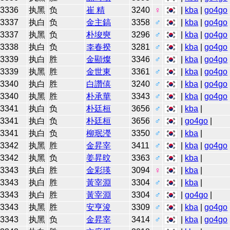
3336
执黑
负
崔 精
3240
♀
|
kba
|
go4go
3337
执白
负
金主鎬
3358
♂
|
kba
|
go4go
3337
执黑
负
朴埈奭
3296
♂
|
kba
|
go4go
3338
执白
负
李春揆
3281
♂
|
kba
|
go4go
3339
执白
胜
金顯燦
3346
♂
|
kba
|
go4go
3339
执黑
胜
金世東
3361
♂
|
kba
|
go4go
3340
执白
胜
白讚僖
3240
♂
|
kba
|
go4go
3340
执黑
胜
朴承華
3343
♂
|
kba
|
go4go
3341
执白
负
朴廷桓
3656
♂
|
kba
|
3341
执白
负
朴廷桓
3656
♂
|
go4go
|
3341
执白
负
柳珉瀅
3350
♂
|
kba
|
3342
执黑
胜
金昇宰
3411
♂
|
kba
|
go4go
3342
执黑
负
姜昇旼
3363
♂
|
kba
|
3343
执白
胜
金彩瑛
3094
♀
|
kba
|
3343
执白
胜
黃宰淵
3304
♂
|
kba
|
3343
执白
胜
黃宰淵
3304
♂
|
go4go
|
3343
执黑
胜
安亨浚
3309
♂
|
kba
|
go4go
3343
执黑
负
金昇宰
3414
♂
|
kba
|
go4go