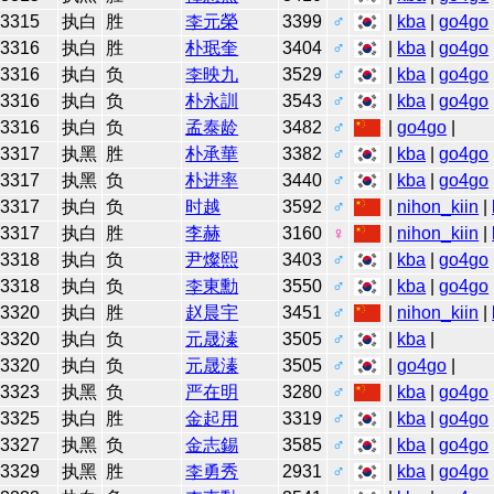
3315
执白
胜
李元榮
3399
♂
|
kba
|
go4go
3316
执白
胜
朴珉奎
3404
♂
|
kba
|
go4go
3316
执白
负
李映九
3529
♂
|
kba
|
go4go
3316
执白
负
朴永訓
3543
♂
|
kba
|
go4go
3316
执白
负
孟泰龄
3482
♂
|
go4go
|
3317
执黑
胜
朴承華
3382
♂
|
kba
|
go4go
3317
执黑
负
朴进率
3440
♂
|
kba
|
go4go
3317
执白
负
时越
3592
♂
|
nihon_kiin
|
3317
执白
胜
李赫
3160
♀
|
nihon_kiin
|
3318
执白
负
尹燦熙
3403
♂
|
kba
|
go4go
3318
执白
负
李東勳
3550
♂
|
kba
|
go4go
3320
执白
胜
赵晨宇
3451
♂
|
nihon_kiin
|
3320
执白
负
元晟溱
3505
♂
|
kba
|
3320
执白
负
元晟溱
3505
♂
|
go4go
|
3323
执黑
负
严在明
3280
♂
|
kba
|
go4go
3325
执白
胜
金起用
3319
♂
|
kba
|
go4go
3327
执黑
负
金志錫
3585
♂
|
kba
|
go4go
3329
执黑
胜
李勇秀
2931
♂
|
kba
|
go4go