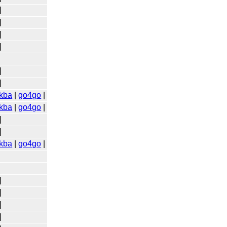
|
|
|
|
|
|
kba
|
go4go
|
kba
|
go4go
|
|
|
kba
|
go4go
|
|
|
|
|