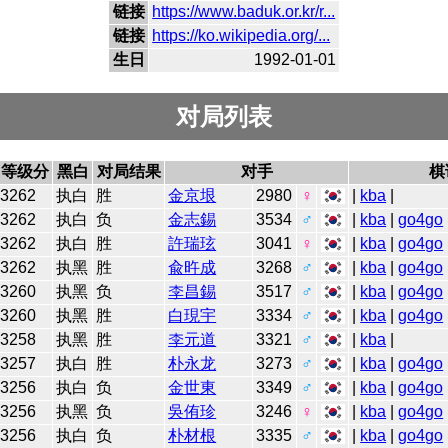
链接
https://www.baduk.or.kr/r...
链接
https://ko.wikipedia.org/...
生日
1992-01-01
对局列表
等级分
黑白
对局结果
对手
棋
3262
执白
胜
金京垠
2980
♀
|
kba
|
3262
执白
负
金志錫
3534
♂
|
kba
|
go4go
3262
执白
胜
許瑞玹
3041
♀
|
kba
|
go4go
3262
执黑
胜
兪旿成
3268
♂
|
kba
|
go4go
3260
执黑
负
李昌錫
3517
♂
|
kba
|
go4go
3260
执黑
胜
白現宇
3334
♂
|
kba
|
go4go
3258
执黑
胜
李元道
3321
♂
|
kba
|
3257
执白
胜
朴永龙
3273
♂
|
kba
|
go4go
3256
执白
负
金世東
3349
♂
|
kba
|
go4go
3256
执黑
负
吳侑珍
3246
♀
|
kba
|
go4go
3256
执白
负
朴材根
3335
♂
|
kba
|
go4go