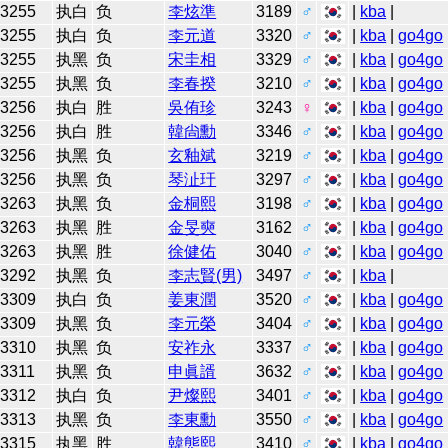
3255
执白
负
李炫準
3189
♂
|
kba
|
3255
执白
负
李元道
3320
♂
|
kba
|
go4go
3255
执黑
负
宋圭相
3329
♂
|
kba
|
go4go
3255
执黑
负
李春揆
3210
♂
|
kba
|
go4go
3256
执白
胜
吳侑珍
3243
♀
|
kba
|
go4go
3256
执白
胜
韓尙勳
3346
♂
|
kba
|
go4go
3256
执黑
负
玄釉斌
3219
♂
|
kba
|
go4go
3256
执黑
负
琴沚玗
3297
♂
|
kba
|
go4go
3263
执黑
负
金桐熙
3198
♂
|
kba
|
go4go
3263
执黑
胜
金旻奭
3162
♂
|
kba
|
go4go
3263
执黑
胜
徐健佑
3040
♂
|
kba
|
go4go
3292
执黑
负
李志賢(男)
3497
♂
|
kba
|
3309
执白
负
姜東潤
3520
♂
|
kba
|
go4go
3309
执黑
负
李元榮
3404
♂
|
kba
|
go4go
3310
执黑
负
安祚永
3337
♂
|
kba
|
go4go
3311
执黑
负
申眞諝
3632
♂
|
kba
|
go4go
3312
执白
负
尹燦熙
3401
♂
|
kba
|
go4go
3313
执黑
负
李東勳
3550
♂
|
kba
|
go4go
3315
执黑
胜
韓態熙
3410
♂
|
kba
|
go4go