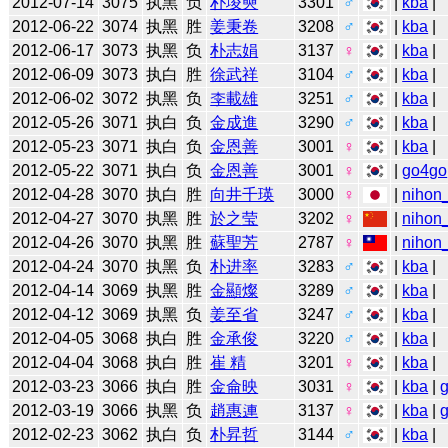
2012-07-14
3075
执黑
负
朴埈奭
3301
♂
|
kba
|
2012-06-22
3074
执黑
胜
姜秉卷
3208
♂
|
kba
|
2012-06-17
3073
执黑
负
朴志娟
3137
♀
|
kba
|
2012-06-09
3073
执白
胜
徐武祥
3104
♂
|
kba
|
2012-06-02
3072
执黑
负
李載雄
3251
♂
|
kba
|
2012-05-26
3071
执白
负
金成進
3290
♂
|
kba
|
2012-05-23
3071
执白
负
金恩善
3001
♀
|
kba
|
2012-05-22
3071
执白
负
金恩善
3001
♀
|
go4go
2012-04-28
3070
执白
胜
向井千瑛
3000
♀
|
nihon_
2012-04-27
3070
执黑
胜
於之莹
3202
♀
|
nihon_
2012-04-26
3070
执黑
胜
蘇聖芳
2787
♀
|
nihon_
2012-04-24
3070
执黑
负
朴进率
3283
♂
|
kba
|
2012-04-14
3069
执黑
胜
金顯燦
3289
♂
|
kba
|
2012-04-12
3069
执黑
负
姜至省
3247
♂
|
kba
|
2012-04-05
3068
执白
胜
金承俊
3220
♂
|
kba
|
2012-04-04
3068
执白
胜
崔 精
3201
♀
|
kba
|
2012-03-23
3066
执白
胜
金侖映
3031
♀
|
kba
|
2012-03-19
3066
执黑
负
趙惠連
3137
♀
|
kba
|
2012-02-23
3062
执白
负
朴昇哲
3144
♂
|
kba
|