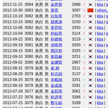
2012-11-15
3084
执黑
胜
金恩善
2998
♀
|
kba
|
2012-10-30
3083
执白
负
唐奕
3097
♀
|
nihon_
2012-10-18
3082
执黑
胜
白知熹
2763
♀
|
kba
|
2012-10-15
3082
执白
负
趙惠連
3150
♀
|
kba
|
2012-10-06
3082
执白
负
姜昇旼
3350
♂
|
kba
|
2012-10-04
3082
执白
胜
朴鋕恩
3114
♀
|
kba
|
2012-09-22
3081
执白
胜
朴硬根
3219
♂
|
kba
|
2012-09-19
3081
执黑
胜
李映周
2930
♀
|
kba
|
2012-09-15
3081
执黑
负
閔詳然
3325
♂
|
kba
|
2012-09-10
3080
执白
负
劉昌赫
3251
♂
|
kba
|
2012-09-02
3080
执黑
胜
金娜賢
2967
♀
|
kba
|
2012-08-31
3079
执黑
负
崔 精
3211
♀
|
kba
|
2012-08-29
3079
执黑
胜
朴志娟
3137
♀
|
kba
|
2012-08-25
3079
执白
负
李載雄
3251
♂
|
kba
|
2012-08-18
3078
执黑
负
金成進
3291
♂
|
kba
|
2012-07-29
3077
执黑
胜
金彩瑛
3061
♀
|
kba
|
2012-07-22
3076
执白
负
朴进率
3286
♂
|
kba
|
2012-07-15
3075
执白
负
鄭斗鎬
3189
|
kba
|