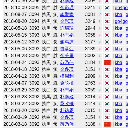
2018-10-30
3096
执白
胜
朴泰姬
3005
♀
|
kba
|
2018-10-09
3095
执白
胜
金彩瑛
3245
♀
|
go4go
2018-08-27
3094
执黑
负
李聖宰
3081
♂
|
kba
|
2018-08-20
3094
执黑
负
金彩瑛
3249
♀
|
go4go
2018-05-18
3093
执黑
负
許瑞玹
2944
♀
|
kba
|
2018-05-15
3093
执黑
胜
朴志娟
3058
♀
|
kba
|
2018-05-12
3093
执白
负
趙惠連
3177
♀
|
kba
|
2018-05-06
3093
执白
胜
曺承亞
3139
♀
|
kba
|
2018-04-28
3093
执白
胜
金美里
3002
♀
|
kba
|
2018-04-24
3093
执黑
负
芮乃伟
3184
♀
|
kba
|
2018-04-18
3092
执白
负
金多瑛
3151
♀
|
kba
|
2018-04-12
3093
执黑
胜
權周利
2909
♀
|
kba
|
2018-04-07
3092
执黑
胜
金旼柾
2763
♀
|
kba
|
2018-03-29
3092
执白
负
朴志娟
3059
♀
|
kba
|
2018-03-28
3092
执黑
胜
朴泰姬
3014
♀
|
kba
|
2018-03-22
3092
执白
负
吳政娥
3144
♀
|
kba
|
2018-03-20
3092
执白
胜
朴鋕恩
3015
♀
|
kba
|
2018-03-19
3092
执白
负
金多瑛
3154
♀
|
kba
|
2018-03-18
3092
执黑
负
芮乃伟
3188
♀
|
kba
|