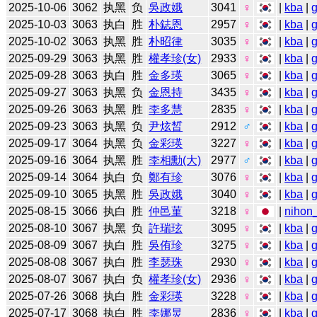
2025-10-06
3062
执黑
负
吳政娥
3041
♀
|
kba
|
2025-10-03
3063
执白
胜
朴鋕恩
2957
♀
|
kba
|
2025-10-02
3063
执黑
胜
朴昭律
3035
♀
|
kba
|
2025-09-29
3063
执黑
胜
權孝珍(女)
2933
♀
|
kba
|
2025-09-28
3063
执白
胜
金多瑛
3065
♀
|
kba
|
2025-09-27
3063
执黑
负
金恩持
3435
♀
|
kba
|
2025-09-26
3063
执黑
胜
李多慧
2835
♀
|
kba
|
2025-09-23
3063
执黑
负
尹炫晳
2912
♂
|
kba
|
2025-09-17
3064
执黑
负
金彩瑛
3227
♀
|
kba
|
2025-09-16
3064
执黑
胜
李相勳(大)
2977
♂
|
kba
|
2025-09-14
3064
执白
负
鄭有珍
3076
♀
|
kba
|
2025-09-10
3065
执黑
胜
吳政娥
3040
♀
|
kba
|
2025-08-15
3066
执白
胜
仲邑菫
3218
♀
|
nihon_
2025-08-10
3067
执黑
负
許瑞玹
3095
♀
|
kba
|
2025-08-09
3067
执白
胜
吳侑珍
3275
♀
|
kba
|
2025-08-08
3067
执白
胜
李瑟珠
2930
♀
|
kba
|
2025-08-07
3067
执白
负
權孝珍(女)
2936
♀
|
kba
|
2025-07-26
3068
执白
胜
金彩瑛
3228
♀
|
kba
|
2025-07-17
3068
执白
胜
李娜炅
2836
♀
|
kba
|