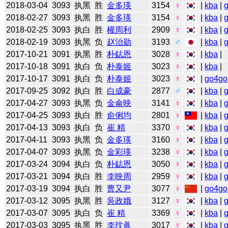
2018-03-04
3093
执黑
胜
金多瑛
3154
♀
|
kba
|
2018-02-27
3093
执黑
胜
金多瑛
3154
♀
|
kba
|
2018-02-25
3093
执白
胜
權周利
2909
♀
|
kba
|
2018-02-19
3093
执黑
负
赵治勋
3193
♂
|
kba
|
2017-10-21
3091
执黑
胜
朴鋕恩
3028
♀
|
kba
|
2017-10-18
3091
执白
负
朴泰姬
3023
♀
|
kba
|
2017-10-17
3091
执白
负
朴泰姬
3023
♀
|
go4go
2017-09-25
3092
执白
胜
白成豪
2877
♂
|
kba
|
2017-04-27
3093
执黑
负
金侖映
3141
♀
|
kba
|
2017-04-25
3093
执白
胜
俞俐均
2801
♀
|
kba
|
2017-04-13
3093
执白
负
崔 精
3370
♀
|
kba
|
2017-04-11
3093
执黑
负
金多瑛
3160
♀
|
kba
|
2017-04-07
3093
执黑
负
金彩瑛
3238
♀
|
kba
|
2017-03-24
3094
执白
负
朴鋕恩
3050
♀
|
kba
|
2017-03-21
3094
执白
胜
李映周
2959
♀
|
kba
|
2017-03-19
3094
执白
胜
曹又尹
3077
♀
|
go4go
2017-03-12
3095
执黑
胜
吳政娥
3127
♀
|
kba
|
2017-03-07
3095
执白
负
崔 精
3369
♀
|
kba
|
2017-03-03
3095
执黑
胜
李玟眞
3017
♀
|
kba
|