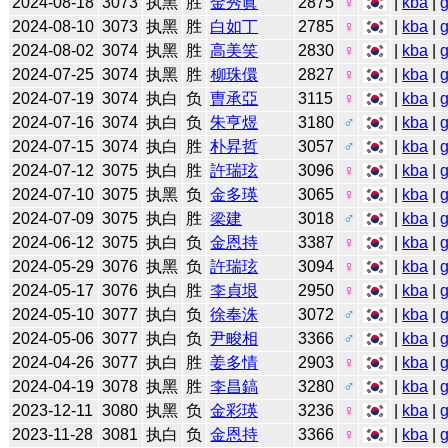
2024-08-18
3073
执黑
胜
金秀眞
2875
♀
|
kba
|
2024-08-10
3073
执黑
胜
白如丁
2785
♀
|
kba
|
2024-08-02
3074
执黑
胜
高美笑
2830
♀
|
kba
|
2024-07-25
3074
执黑
胜
柳珠儇
2827
♀
|
kba
|
2024-07-19
3074
执白
负
曺承亞
3115
♀
|
kba
|
2024-07-16
3074
执白
负
朱亨煜
3180
♂
|
kba
|
2024-07-15
3074
执白
胜
朴昇哲
3057
♂
|
kba
|
2024-07-12
3075
执白
胜
許瑞玹
3096
♀
|
kba
|
2024-07-10
3075
执黑
负
金多瑛
3065
♀
|
kba
|
2024-07-09
3075
执白
胜
梁建
3018
♂
|
kba
|
2024-06-12
3075
执白
负
金恩持
3387
♀
|
kba
|
2024-05-29
3076
执黑
负
許瑞玹
3094
♀
|
kba
|
2024-05-17
3076
执白
胜
李貞垠
2950
♀
|
kba
|
2024-05-10
3077
执白
负
徐奉洙
3072
♂
|
kba
|
2024-05-06
3077
执白
负
尹畯相
3366
♂
|
kba
|
2024-04-26
3077
执白
胜
姜多情
2903
♀
|
kba
|
2024-04-19
3078
执黑
胜
李昌鎬
3280
♂
|
kba
|
2023-12-11
3080
执黑
负
金彩瑛
3236
♀
|
kba
|
2023-11-28
3081
执白
负
金恩持
3366
♀
|
kba
|