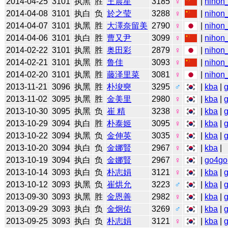
2014-04-25
3101
执黑
胜
王晨星
3185
♀
|
nihon_
2014-04-08
3101
执白
负
於之莹
3288
♀
|
nihon_
2014-04-07
3101
执黑
胜
大澤奈留美
2790
♀
|
nihon_
2014-04-06
3101
执白
胜
曹又尹
3099
♀
|
nihon_
2014-02-22
3101
执黑
胜
奥田彩
2879
♀
|
nihon_
2014-02-21
3101
执黑
胜
鲁佳
3093
♀
|
nihon_
2014-02-20
3101
执黑
胜
藤泽里菜
3081
♀
|
nihon_
2013-11-21
3096
执黑
胜
朴埈奭
3295
♂
|
kba
|
2013-11-02
3095
执黑
胜
金美里
2980
♀
|
kba
|
2013-10-30
3095
执黑
负
崔 精
3238
♀
|
kba
|
2013-10-29
3094
执白
胜
朴泰姬
3095
♀
|
kba
|
2013-10-22
3094
执黑
负
金伸英
3035
♀
|
kba
|
2013-10-20
3094
执白
负
金娜賢
2967
♀
|
kba
|
2013-10-19
3094
执白
负
金娜賢
2967
♀
|
go4go
2013-10-14
3093
执白
负
朴志娟
3121
♀
|
kba
|
2013-10-12
3093
执黑
负
崔烘允
3223
♂
|
kba
|
2013-09-30
3093
执黑
胜
金恩善
2982
♀
|
kba
|
2013-09-29
3093
执白
负
金炯佑
3269
♂
|
kba
|
2013-09-25
3093
执白
负
朴志娟
3121
♀
|
kba
|