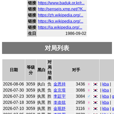
链接
https://www.baduk.or.kr/r...
链接
http://senseis.xmp.net/?K...
链接
https://zh.wikipedia.org/...
链接
https://ko.wikipedia.org/...
链接
https://ja.wikipedia.org/...
生日
1986-09-02
对局列表
对
等级
局
日期
黑白
对手
分
结
果
2026-08-06
3059
执白
负
金恩持
3436
♀
|
kba
|
2026-07-30
3059
执黑
负
金京垠
3086
♀
|
kba
|
2026-07-23
3059
执黑
胜
李廷宇
3084
♂
|
kba
|
2026-07-18
3059
执黑
胜
李奈炫
2958
♀
|
kba
|
2026-07-10
3059
执黑
胜
金珉舒
3116
♀
|
kba
|