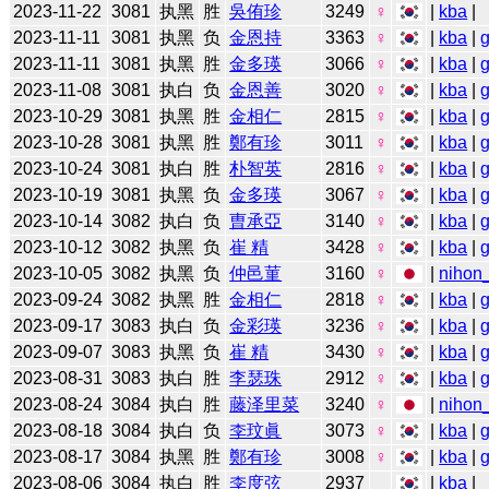
2023-11-22
3081
执黑
胜
吳侑珍
3249
♀
|
kba
|
2023-11-11
3081
执黑
负
金恩持
3363
♀
|
kba
|
2023-11-11
3081
执黑
胜
金多瑛
3066
♀
|
kba
|
2023-11-08
3081
执白
负
金恩善
3020
♀
|
kba
|
2023-10-29
3081
执黑
胜
金相仁
2815
♀
|
kba
|
2023-10-28
3081
执黑
胜
鄭有珍
3011
♀
|
kba
|
2023-10-24
3081
执白
胜
朴智英
2816
♀
|
kba
|
2023-10-19
3081
执黑
负
金多瑛
3067
♀
|
kba
|
2023-10-14
3082
执白
负
曺承亞
3140
♀
|
kba
|
2023-10-12
3082
执黑
负
崔 精
3428
♀
|
kba
|
2023-10-05
3082
执黑
负
仲邑菫
3160
♀
|
nihon_
2023-09-24
3082
执黑
胜
金相仁
2818
♀
|
kba
|
2023-09-17
3083
执白
负
金彩瑛
3236
♀
|
kba
|
2023-09-07
3083
执黑
负
崔 精
3430
♀
|
kba
|
2023-08-31
3083
执白
胜
李瑟珠
2912
♀
|
kba
|
2023-08-24
3084
执白
胜
藤泽里菜
3240
♀
|
nihon_
2023-08-18
3084
执白
负
李玟眞
3073
♀
|
kba
|
2023-08-17
3084
执黑
胜
鄭有珍
3008
♀
|
kba
|
2023-08-06
3084
执白
胜
李度弦
2937
|
kba
|