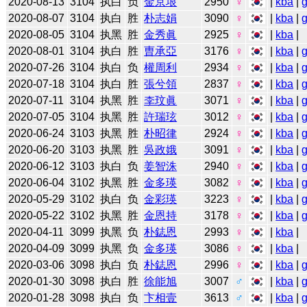
2020-08-13
3104
执白
负
金京垠
2950
♀
|
kba
|
2020-08-07
3104
执白
胜
朴志娟
3090
♀
|
kba
|
2020-08-05
3104
执黑
胜
金秀眞
2925
♀
|
kba
|
2020-08-01
3104
执白
胜
曺承亞
3176
♀
|
kba
|
2020-07-26
3104
执白
负
權周利
2934
♀
|
kba
|
2020-07-18
3104
执白
胜
張兮領
2837
♀
|
kba
|
2020-07-11
3104
执黑
胜
李玟眞
3071
♀
|
kba
|
2020-07-05
3104
执黑
胜
許瑞玹
3012
♀
|
kba
|
2020-06-24
3103
执黑
胜
朴昭律
2924
♀
|
kba
|
2020-06-20
3103
执黑
胜
吳政娥
3091
♀
|
kba
|
2020-06-12
3103
执白
负
姜智洙
2940
♀
|
kba
|
2020-06-04
3102
执黑
胜
金多瑛
3082
♀
|
kba
|
2020-05-29
3102
执白
负
金彩瑛
3223
♀
|
kba
|
2020-05-22
3102
执黑
胜
金恩持
3178
♀
|
kba
|
2020-04-11
3099
执黑
负
朴鋕恩
2993
♀
|
kba
|
2020-04-09
3099
执黑
负
金多瑛
3086
♀
|
kba
|
2020-03-06
3098
执白
负
朴鋕恩
2996
♀
|
kba
|
2020-01-30
3098
执白
胜
徐能旭
3007
♂
|
kba
|
2020-01-28
3098
执白
负
卞相壹
3613
♂
|
kba
|