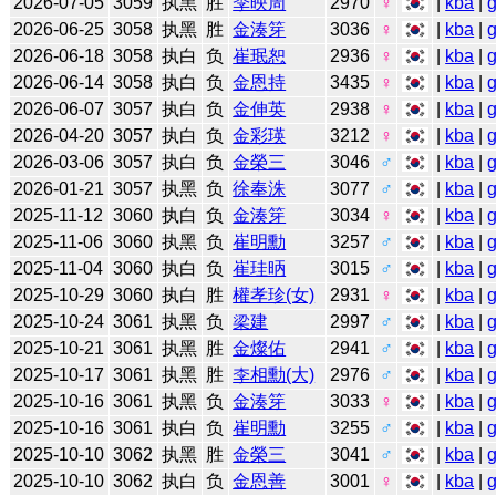
2026-07-05
3059
执黑
胜
李映周
2970
♀
|
kba
|
2026-06-25
3058
执黑
胜
金湊笌
3036
♀
|
kba
|
2026-06-18
3058
执白
负
崔珉恕
2936
♀
|
kba
|
2026-06-14
3058
执白
负
金恩持
3435
♀
|
kba
|
2026-06-07
3057
执白
负
金伸英
2938
♀
|
kba
|
2026-04-20
3057
执白
负
金彩瑛
3212
♀
|
kba
|
2026-03-06
3057
执白
负
金榮三
3046
♂
|
kba
|
2026-01-21
3057
执黑
负
徐奉洙
3077
♂
|
kba
|
2025-11-12
3060
执白
负
金湊笌
3034
♀
|
kba
|
2025-11-06
3060
执黑
负
崔明勳
3257
♂
|
kba
|
2025-11-04
3060
执白
负
崔珪昞
3015
♂
|
kba
|
2025-10-29
3060
执白
胜
權孝珍(女)
2931
♀
|
kba
|
2025-10-24
3061
执黑
负
梁建
2997
♂
|
kba
|
2025-10-21
3061
执黑
胜
金燦佑
2941
♂
|
kba
|
2025-10-17
3061
执黑
胜
李相勳(大)
2976
♂
|
kba
|
2025-10-16
3061
执黑
负
金湊笌
3033
♀
|
kba
|
2025-10-16
3061
执白
负
崔明勳
3255
♂
|
kba
|
2025-10-10
3062
执黑
胜
金榮三
3041
♂
|
kba
|
2025-10-10
3062
执白
负
金恩善
3001
♀
|
kba
|