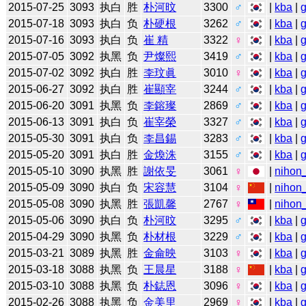
2015-07-25
3093
执白
胜
朴河旼
3300
♂
|
kba
|
2015-07-18
3093
执白
负
朴硬根
3262
♂
|
kba
|
2015-07-16
3093
执白
负
崔 精
3322
♀
|
kba
|
2015-07-05
3092
执黑
负
尹燦熙
3419
♂
|
kba
|
2015-07-02
3092
执白
胜
李玟眞
3010
♀
|
kba
|
2015-06-27
3092
执白
胜
崔顯宰
3244
♂
|
kba
|
2015-06-20
3091
执黑
负
李鎔璨
2869
♂
|
kba
|
2015-06-13
3091
执白
负
崔宰榮
3327
♂
|
kba
|
2015-05-30
3091
执白
负
李昌錫
3283
♂
|
kba
|
2015-05-20
3091
执白
胜
金煥洙
3155
♂
|
kba
|
2015-05-10
3090
执黑
胜
謝依旻
3061
♀
|
nihon_
2015-05-09
3090
执白
负
宋容慧
3104
♀
|
nihon_
2015-05-08
3090
执黑
胜
張凱馨
2767
♀
|
nihon_
2015-05-06
3090
执白
负
朴河旼
3295
♂
|
kba
|
2015-04-29
3090
执黑
负
朴材根
3229
♂
|
kba
|
2015-03-21
3089
执黑
胜
金侖映
3103
♀
|
kba
|
2015-03-18
3088
执黑
负
王晨星
3188
♀
|
kba
|
2015-03-10
3088
执黑
负
朴鋕恩
3096
♀
|
kba
|
2015-02-26
3088
执黑
负
金美里
2969
♀
|
kba
|