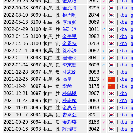
2022-10-25
3096
执白
胜
金京垠
2997
♀
|
kba
|
2022-10-08
3097
执黑
胜
金恩持
3295
♀
|
kba
|
2022-08-10
3099
执白
胜
權周利
2874
♀
|
kba
|
2022-05-13
3100
执白
胜
李玟眞
3069
♀
|
kba
|
2022-04-29
3100
执黑
胜
崔珪昞
3041
♂
|
kba
|
2022-04-15
3100
执黑
胜
金美里
2982
♀
|
kba
|
2022-04-06
3100
执白
负
金恩持
3268
♀
|
kba
|
2022-02-11
3099
执黑
胜
徐奉洙
3092
♂
|
kba
|
2022-01-19
3098
执白
胜
崔珪昞
3041
♂
|
kba
|
2022-01-04
3097
执黑
负
李東勳
3606
♂
|
kba
|
2021-12-28
3097
执黑
负
朴志娟
3083
♀
|
kba
|
2021-12-25
3097
执黑
胜
高星
3113
♀
|
kba
|
2021-12-24
3097
执白
负
李赫
3175
♀
|
kba
|
2021-12-21
3097
执白
胜
朴鋕恩
2967
♀
|
kba
|
2021-11-22
3095
执白
负
朴志娟
3083
♀
|
kba
|
2021-11-01
3095
执白
胜
金惠臨
3018
♀
|
kba
|
2021-10-17
3094
执黑
负
曺承亞
3201
♀
|
kba
|
2021-09-29
3094
执白
负
金彩瑛
3183
♀
|
kba
|
2021-09-16
3093
执白
胜
許瑞玹
3042
♀
|
kba
|