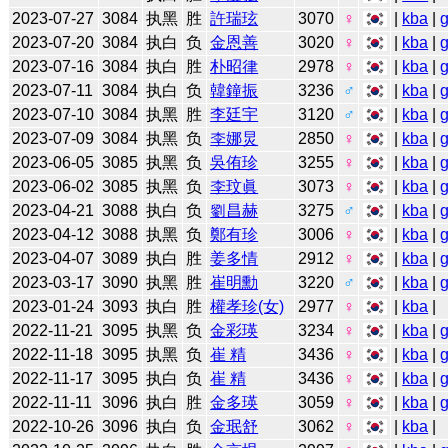
2023-07-27
3084
执黑
胜
許瑞玹
3070
♀
|
kba
|
2023-07-20
3084
执白
负
金恩善
3020
♀
|
kba
|
2023-07-16
3084
执白
胜
朴昭律
2978
♀
|
kba
|
2023-07-11
3084
执白
负
韓鐘振
3236
♂
|
kba
|
2023-07-10
3084
执黑
胜
李廷宇
3120
♂
|
kba
|
2023-07-09
3084
执黑
负
李娜炅
2850
♀
|
kba
|
2023-06-05
3085
执黑
负
吳侑珍
3255
♀
|
kba
|
2023-06-02
3085
执黑
负
李玟眞
3073
♀
|
kba
|
2023-04-21
3088
执白
负
劉昌赫
3275
♂
|
kba
|
2023-04-12
3088
执黑
负
鄭有珍
3006
♀
|
kba
|
2023-04-07
3089
执白
胜
姜多情
2912
♀
|
kba
|
2023-03-17
3090
执黑
胜
崔明勳
3220
♂
|
kba
|
2023-01-24
3093
执白
胜
權孝珍(女)
2977
♀
|
kba
|
2022-11-21
3095
执黑
负
金彩瑛
3234
♀
|
kba
|
2022-11-18
3095
执黑
负
崔 精
3436
♀
|
kba
|
2022-11-17
3095
执白
负
崔 精
3436
♀
|
kba
|
2022-11-11
3096
执白
胜
金多瑛
3059
♀
|
kba
|
2022-10-26
3096
执白
负
金珉舒
3062
♀
|
kba
|