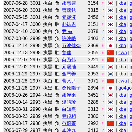
2007-06-28
3001
执白
负
趙惠連
3154
♀
|
kba
|
2007-06-20
3001
执黑
负
曺薰鉉
3315
♂
|
kba
|
2007-05-15
3001
执白
负
元晟溱
3456
♂
|
kba
|
2007-04-17
3000
执白
胜
朴鋕恩
3151
♀
|
kba
|
2007-04-10
3000
执白
负
尹 赫
3078
♂
|
kba
|
2007-03-06
2999
执黑
负
許映皓
3403
♂
|
kba
|
2006-12-14
2998
执黑
负
万波佳奈
2869
♀
|
kba
|
2006-12-13
2998
执黑
胜
鲁佳
3055
♀
|
cwa
|
2006-12-07
2997
执黑
负
芮乃伟
3221
♀
|
kba
|
2006-12-02
2997
执黑
胜
元晟溱
3449
♂
|
kba
|
2006-11-29
2997
执黑
胜
金恩善
2953
♀
|
kba
|
2006-11-28
2997
执白
胜
曹又尹
3071
♀
|
cwa
|
2006-11-26
2997
执黑
胜
桑原陽子
2894
♀
|
go4go
2006-10-26
2994
执黑
负
趙漢乘
3451
♂
|
kba
|
2006-10-14
2993
执黑
负
溫昭珍
3288
♂
|
kba
|
2006-08-31
2990
执白
胜
白知熹
2813
♀
|
kba
|
2006-08-23
2989
执黑
负
尹畯相
3380
♂
|
kba
|
2006-08-17
2988
执黑
负
范蔚菁
2992
♀
|
kba
|
2006-07-29
2987
执白
负
李映九
3413
♂
|
kba
|