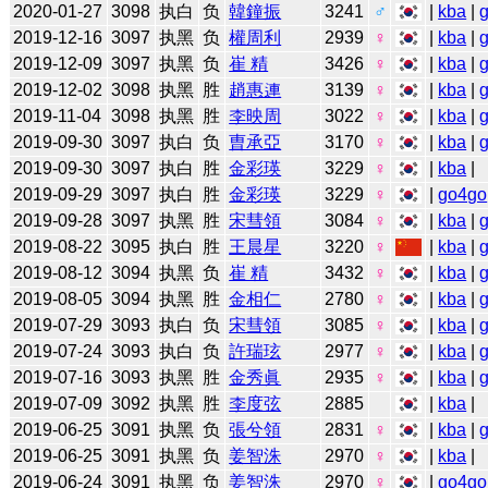
2020-01-27
3098
执白
负
韓鐘振
3241
♂
|
kba
|
2019-12-16
3097
执黑
负
權周利
2939
♀
|
kba
|
2019-12-09
3097
执黑
负
崔 精
3426
♀
|
kba
|
2019-12-02
3098
执黑
胜
趙惠連
3139
♀
|
kba
|
2019-11-04
3098
执黑
胜
李映周
3022
♀
|
kba
|
2019-09-30
3097
执白
负
曺承亞
3170
♀
|
kba
|
2019-09-30
3097
执白
胜
金彩瑛
3229
♀
|
kba
|
2019-09-29
3097
执白
胜
金彩瑛
3229
♀
|
go4go
2019-09-28
3097
执黑
胜
宋彗領
3084
♀
|
kba
|
2019-08-22
3095
执白
胜
王晨星
3220
♀
|
kba
|
2019-08-12
3094
执黑
负
崔 精
3432
♀
|
kba
|
2019-08-05
3094
执黑
胜
金相仁
2780
♀
|
kba
|
2019-07-29
3093
执白
负
宋彗領
3085
♀
|
kba
|
2019-07-24
3093
执白
负
許瑞玹
2977
♀
|
kba
|
2019-07-16
3093
执黑
胜
金秀眞
2935
♀
|
kba
|
2019-07-09
3092
执黑
胜
李度弦
2885
|
kba
|
2019-06-25
3091
执黑
负
張兮領
2831
♀
|
kba
|
2019-06-25
3091
执黑
负
姜智洙
2970
♀
|
kba
|
2019-06-24
3091
执黑
负
姜智洙
2970
♀
|
go4go