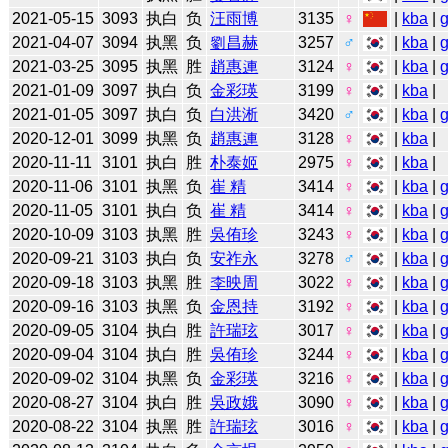
2021-05-15
3093
执白
负
汪雨博
3135
♀
|
kba
|
2021-04-07
3094
执黑
负
劉昌赫
3257
♂
|
kba
|
2021-03-25
3095
执黑
胜
趙惠連
3124
♀
|
kba
|
2021-01-09
3097
执白
负
金彩瑛
3199
♀
|
kba
|
2021-01-05
3097
执白
负
白洪淅
3420
♂
|
kba
|
2020-12-01
3099
执黑
负
趙惠連
3128
♀
|
kba
|
2020-11-11
3101
执白
胜
朴泰姬
2975
♀
|
kba
|
2020-11-06
3101
执黑
负
崔 精
3414
♀
|
kba
|
2020-11-05
3101
执白
负
崔 精
3414
♀
|
kba
|
2020-10-09
3103
执黑
胜
吳侑珍
3243
♀
|
kba
|
2020-09-21
3103
执白
负
安祚永
3278
♂
|
kba
|
2020-09-18
3103
执黑
胜
李映周
3022
♀
|
kba
|
2020-09-16
3103
执黑
负
金恩持
3192
♀
|
kba
|
2020-09-05
3104
执白
胜
許瑞玹
3017
♀
|
kba
|
2020-09-04
3104
执白
胜
吳侑珍
3244
♀
|
kba
|
2020-09-02
3104
执黑
负
金彩瑛
3216
♀
|
kba
|
2020-08-27
3104
执白
胜
吳政娥
3090
♀
|
kba
|
2020-08-22
3104
执黑
胜
許瑞玹
3016
♀
|
kba
|