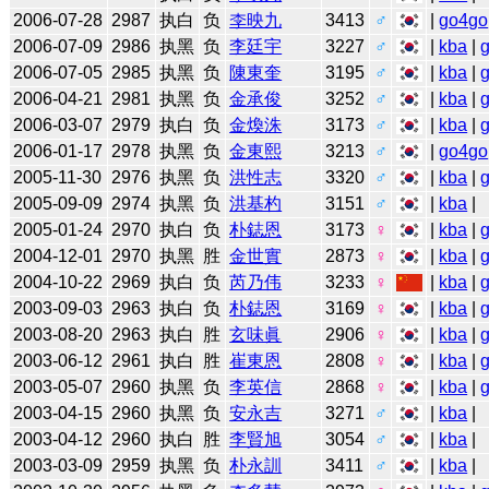
2006-07-28
2987
执白
负
李映九
3413
♂
|
go4go
2006-07-09
2986
执黑
负
李廷宇
3227
♂
|
kba
|
2006-07-05
2985
执黑
负
陳東奎
3195
♂
|
kba
|
2006-04-21
2981
执黑
负
金承俊
3252
♂
|
kba
|
2006-03-07
2979
执白
负
金煥洙
3173
♂
|
kba
|
2006-01-17
2978
执黑
负
金東熙
3213
♂
|
go4go
2005-11-30
2976
执黑
负
洪性志
3320
♂
|
kba
|
2005-09-09
2974
执黑
负
洪基杓
3151
♂
|
kba
|
2005-01-24
2970
执白
负
朴鋕恩
3173
♀
|
kba
|
2004-12-01
2970
执黑
胜
金世實
2873
♀
|
kba
|
2004-10-22
2969
执白
负
芮乃伟
3233
♀
|
kba
|
2003-09-03
2963
执白
负
朴鋕恩
3169
♀
|
kba
|
2003-08-20
2963
执白
胜
玄味眞
2906
♀
|
kba
|
2003-06-12
2961
执白
胜
崔東恩
2808
♀
|
kba
|
2003-05-07
2960
执黑
负
李英信
2868
♀
|
kba
|
2003-04-15
2960
执黑
负
安永吉
3271
♂
|
kba
|
2003-04-12
2960
执白
胜
李賢旭
3054
♂
|
kba
|
2003-03-09
2959
执黑
负
朴永訓
3411
♂
|
kba
|