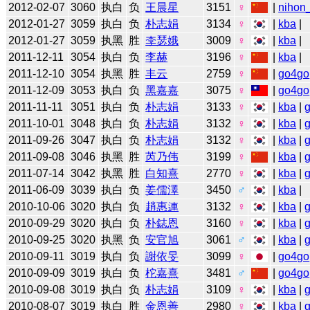
2012-02-07
3060
执白
负
王晨星
3151
♀
|
nihon_
2012-01-27
3059
执白
负
朴志娟
3134
♀
|
kba
|
2012-01-27
3059
执黑
胜
李瑟娥
3009
♀
|
kba
|
2011-12-11
3054
执白
负
李赫
3196
♀
|
kba
|
2011-12-10
3054
执黑
胜
丰云
2759
♀
|
go4go
2011-12-09
3053
执白
负
黑嘉嘉
3075
♀
|
go4go
2011-11-11
3051
执白
负
朴志娟
3133
♀
|
kba
|
2011-10-01
3048
执白
负
朴志娟
3132
♀
|
kba
|
2011-09-26
3047
执白
负
朴志娟
3132
♀
|
kba
|
2011-09-08
3046
执黑
胜
芮乃伟
3199
♀
|
kba
|
2011-07-14
3042
执黑
胜
白知熹
2770
♀
|
kba
|
2011-06-09
3039
执白
负
姜儒澤
3450
♂
|
kba
|
2010-10-06
3020
执白
负
趙惠連
3132
♀
|
kba
|
2010-09-29
3020
执白
负
朴鋕恩
3160
♀
|
kba
|
2010-09-25
3020
执黑
负
安官旭
3061
♂
|
kba
|
2010-09-11
3019
执白
负
謝依旻
3099
♀
|
go4go
2010-09-09
3019
执白
负
柁嘉熹
3481
♂
|
go4go
2010-09-08
3019
执白
负
朴志娟
3109
♀
|
kba
|
2010-08-07
3019
执白
胜
金恩善
2980
♀
|
kba
|