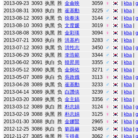
2013-09-23
3093
执黑
胜
金侖映
3059
♀
|
kba
|
2013-08-31
3093
执白
胜
崔基勳
3225
♂
|
kba
|
2013-08-12
3093
执黑
负
徐奉洙
3144
♂
|
kba
|
2013-08-10
3093
执黑
负
文度媛
3019
♀
|
kba
|
2013-08-08
3093
执黑
胜
金彩瑛
3094
♀
|
kba
|
2013-07-21
3093
执白
胜
洪基杓
3283
♂
|
kba
|
2013-07-12
3093
执黑
负
洪性志
3450
♂
|
kba
|
2013-06-29
3092
执黑
胜
李浩範
3344
♂
|
kba
|
2013-06-02
3091
执白
负
韓昇周
3355
♂
|
kba
|
2013-05-12
3090
执黑
负
金炯佑
3271
♂
|
kba
|
2013-05-07
3089
执白
负
吳政娥
3113
♀
|
kba
|
2013-04-28
3089
执黑
负
崔基勳
3233
♂
|
kba
|
2013-04-14
3089
执黑
负
白讚僖
3239
♂
|
kba
|
2013-03-20
3089
执黑
负
金主鎬
3356
♂
|
kba
|
2013-03-12
3089
执白
胜
朴志娟
3124
♀
|
kba
|
2013-02-19
3088
执黑
胜
朴志娟
3125
♀
|
kba
|
2013-01-30
3088
执白
胜
金娜賢
2965
♀
|
kba
|
2012-12-25
3086
执白
负
劉昌赫
3246
♂
|
kba
|
2012-11-27
3085
执黑
胜
玉得眞
3062
♂
|
kba
|