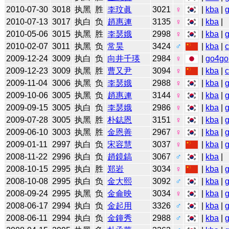
2010-07-30
3018
执黑
胜
李玟眞
3021
♀
|
kba
|
2010-07-13
3017
执白
负
趙惠連
3135
♀
|
kba
|
2010-05-06
3015
执黑
胜
李瑟娥
2998
♀
|
kba
|
2010-02-07
3011
执黑
负
常昊
3424
♂
|
kba
|
2009-12-24
3009
执白
负
向井千瑛
2984
♀
|
go4go
2009-12-23
3009
执黑
胜
曹又尹
3094
♀
|
kba
|
2009-11-04
3006
执黑
负
李瑟娥
2988
♀
|
kba
|
2009-10-06
3005
执黑
负
趙惠連
3144
♀
|
kba
|
2009-09-15
3005
执白
负
李瑟娥
2986
♀
|
kba
|
2009-07-28
3005
执黑
胜
朴鋕恩
3151
♀
|
kba
|
2009-06-10
3003
执黑
胜
金恩善
2967
♀
|
kba
|
2009-01-11
2997
执白
负
宋容慧
3037
♀
|
kba
|
2008-11-22
2996
执白
负
趙鏡鎬
3067
♂
|
kba
|
2008-10-15
2995
执白
胜
郑岩
3034
♀
|
kba
|
2008-10-08
2995
执白
负
金大熙
3092
♂
|
kba
|
2008-09-24
2995
执黑
负
金侖映
3034
♀
|
kba
|
2008-06-17
2994
执白
负
金起用
3326
♂
|
kba
|
2008-06-11
2994
执白
负
金鐘秀
2988
♂
|
kba
|