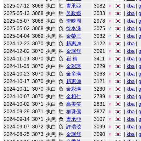
2025-07-12
3068
执白
胜
曺承亞
3082
♀
|
kba
|
2025-05-13
3068
执白
胜
吳政娥
3033
♀
|
kba
|
2025-05-07
3068
执白
负
李映周
2978
♀
|
kba
|
2025-05-02
3068
执白
负
徐奉洙
3075
♂
|
kba
|
2025-04-04
3069
执黑
胜
金榮三
3032
♂
|
kba
|
2024-12-23
3070
执白
负
趙惠連
3122
♀
|
kba
|
2024-12-02
3070
执黑
胜
金珉舒
3091
♀
|
kba
|
2024-11-19
3070
执白
负
崔 精
3411
♀
|
kba
|
2024-11-05
3070
执白
胜
金彩瑛
3229
♀
|
kba
|
2024-10-23
3070
执白
负
金多瑛
3063
♀
|
kba
|
2024-10-17
3070
执白
负
趙惠連
3121
♀
|
kba
|
2024-10-11
3070
执白
负
金彩瑛
3230
♀
|
kba
|
2024-10-07
3070
执白
胜
金相仁
2789
♀
|
kba
|
2024-10-02
3071
执白
负
高美笑
2831
♀
|
kba
|
2024-09-29
3071
执白
胜
柳珠儇
2827
♀
|
kba
|
2024-09-14
3071
执黑
负
曺承亞
3107
♀
|
kba
|
2024-09-07
3072
执白
负
許瑞玹
3099
♀
|
kba
|
2024-08-25
3073
执黑
胜
金珉舒
3090
♀
|
kba
|