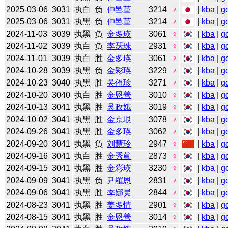
2025-03-06
3031
执白
负
仲邑菫
3214
♀
|
kba
|
g
2025-03-06
3031
执黑
负
仲邑菫
3214
♀
|
kba
|
g
2024-11-03
3039
执黑
负
金多瑛
3061
♀
|
kba
|
g
2024-11-02
3039
执白
负
李瑟珠
2931
♀
|
kba
|
g
2024-11-01
3039
执白
胜
金多瑛
3061
♀
|
kba
|
g
2024-10-28
3039
执黑
负
金彩瑛
3229
♀
|
kba
|
g
2024-10-23
3040
执黑
胜
吳侑珍
3271
♀
|
kba
|
g
2024-10-20
3040
执白
胜
金恩善
3010
♀
|
kba
|
g
2024-10-13
3041
执黑
胜
吳政娥
3019
♀
|
kba
|
g
2024-10-02
3041
执黑
胜
金京垠
3078
♀
|
kba
|
g
2024-09-26
3041
执黑
胜
金多瑛
3062
♀
|
kba
|
g
2024-09-20
3041
执黑
负
刘慧玲
2947
♀
|
kba
|
g
2024-09-16
3041
执白
胜
金秀眞
2873
♀
|
kba
|
g
2024-09-15
3041
执黑
胜
金彩瑛
3230
♀
|
kba
|
g
2024-09-09
3041
执黑
负
尹羅恩
2831
♀
|
kba
|
g
2024-09-06
3041
执黑
胜
李娜炅
2844
♀
|
kba
|
g
2024-08-23
3041
执黑
胜
姜多情
2901
♀
|
kba
|
g
2024-08-15
3041
执黑
胜
金恩善
3014
♀
|
kba
|
g