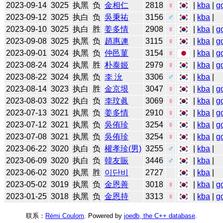
2023-09-14
3025
执黑
负
金相仁
2818
♀
|
kba
|
g
2023-09-12
3025
执白
负
吳秉祐
3156
♂
|
kba
|
2023-09-10
3025
执白
胜
姜多情
2908
♀
|
kba
|
g
2023-09-08
3025
执黑
负
趙惠連
3115
♀
|
kba
|
g
2023-09-01
3024
执黑
负
仲邑菫
3154
♀
|
kba
|
g
2023-08-24
3024
执黑
胜
朴泰姬
2979
♀
|
kba
|
g
2023-08-22
3024
执黑
负
李 沇
3306
♂
|
kba
|
2023-08-14
3023
执白
胜
金京垠
3047
♀
|
kba
|
g
2023-08-03
3022
执白
负
李玟眞
3069
♀
|
kba
|
g
2023-07-13
3021
执黑
负
姜多情
2910
♀
|
kba
|
g
2023-07-12
3021
执黑
负
吳侑珍
3254
♀
|
kba
|
g
2023-07-08
3021
执黑
负
吳侑珍
3254
♀
|
kba
|
g
2023-06-22
3020
执白
负
權孝珍(男)
3255
♂
|
kba
|
2023-06-09
3020
执白
负
韓友賑
3446
♂
|
kba
|
2023-06-02
3020
执黑
胜
이단비
2727
|
kba
|
2023-05-02
3019
执黑
负
金恩善
3018
♀
|
kba
|
g
2023-01-25
3018
执黑
负
金恩持
3313
♀
|
kba
|
g
联系：
Rémi Coulom
. Powered by
joedb, the C++ database
.