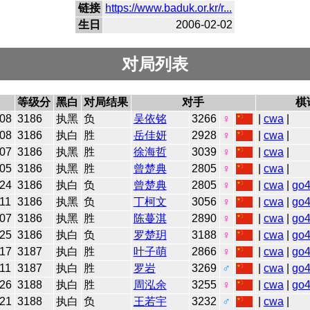
链接
https://www.baduk.or.kr/r...
生日
2006-02-02
对局列表
等级分
黑白
对局结果
对手
棋
-08
3186
执黑
负
吴依铭
3266
♀
|
cwa
|
-08
3186
执白
胜
岳佳妍
2928
♀
|
cwa
|
-07
3186
执黑
胜
徐海哲
3039
♀
|
cwa
|
-05
3186
执黑
胜
曾楚典
2805
♀
|
cwa
|
-24
3186
执白
负
曾楚典
2805
♀
|
cwa
|
go
11
3186
执黑
负
丁柯文
3056
♀
|
cwa
|
go
-07
3186
执黑
胜
陈蔓淇
2890
♀
|
cwa
|
go
-25
3186
执白
负
罗楚玥
3188
♀
|
cwa
|
go
-17
3187
执白
胜
叶子萌
2866
♀
|
cwa
|
go
11
3187
执白
胜
罗岩
3269
♂
|
cwa
|
go
-26
3188
执白
胜
周泓余
3255
♀
|
cwa
|
go
-21
3188
执白
负
王若宇
3232
♂
|
cwa
|