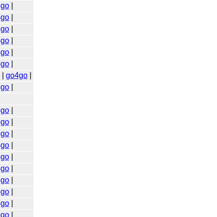
4go
|
4go
|
4go
|
4go
|
4go
|
4go
|
|
go4go
|
4go
|
4go
|
4go
|
4go
|
4go
|
4go
|
4go
|
4go
|
4go
|
4go
|
4go
|