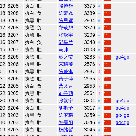
-19
3208
执白
胜
段博尧
3375
♂
-18
3208
执白
负
陈豪鑫
3389
♂
-18
3208
执黑
胜
陈思远
2934
♂
-17
3208
执黑
负
郑载想
3379
♂
-16
3207
执黑
胜
张歆宇
3209
♂
-16
3207
执白
负
邱禹然
3348
♂
-15
3207
执白
胜
马帅
3108
♂
-03
3206
执黑
胜
於之莹
3283
♀
|
go4go
|
-02
3206
执黑
胜
宋瑞莱
2576
♀
-01
3206
执黑
胜
陈蔓淇
2887
♀
-31
3206
执黑
胜
黄子萍
2955
♀
-22
3205
执白
负
曹又尹
2958
♀
-22
3205
执黑
胜
刘子萌
2564
♀
-20
3204
执白
胜
张歆宇
3204
♂
|
go4go
|
-20
3204
执白
胜
胡斯予
3017
♂
|
go4go
|
-12
3203
执黑
负
陈家瑞
3259
♂
|
go4go
|
-10
3203
执白
胜
韩墨阳
3346
♂
|
go4go
|
-09
3203
执白
胜
杨皓哲
3045
♂