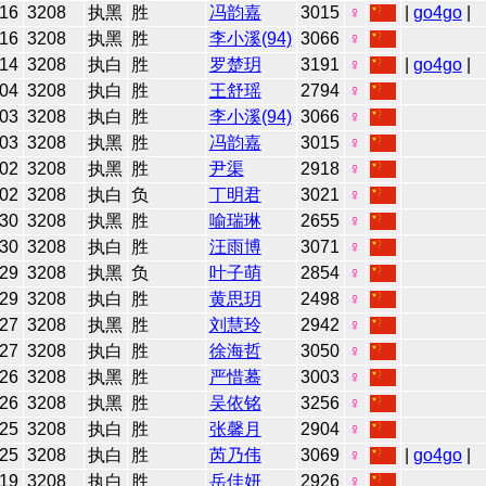
-16
3208
执黑
胜
冯韵嘉
3015
♀
|
go4go
|
-16
3208
执黑
胜
李小溪(94)
3066
♀
-14
3208
执白
胜
罗楚玥
3191
♀
|
go4go
|
-04
3208
执白
胜
王舒瑶
2794
♀
-03
3208
执白
胜
李小溪(94)
3066
♀
-03
3208
执黑
胜
冯韵嘉
3015
♀
-02
3208
执黑
胜
尹渠
2918
♀
-02
3208
执白
负
丁明君
3021
♀
-30
3208
执黑
胜
喻瑞琳
2655
♀
-30
3208
执白
胜
汪雨博
3071
♀
-29
3208
执黑
负
叶子萌
2854
♀
-29
3208
执白
胜
黄思玥
2498
♀
-27
3208
执黑
胜
刘慧玲
2942
♀
-27
3208
执白
胜
徐海哲
3050
♀
-26
3208
执黑
胜
严惜蓦
3003
♀
-26
3208
执黑
胜
吴依铭
3256
♀
-25
3208
执白
胜
张馨月
2904
♀
-25
3208
执白
胜
芮乃伟
3069
♀
|
go4go
|
-19
3208
执白
胜
岳佳妍
2926
♀