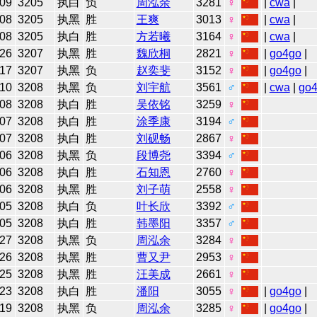
-09
3205
执白
负
周泓余
3281
♀
|
cwa
|
-08
3205
执黑
胜
王爽
3013
♀
|
cwa
|
-08
3205
执白
胜
方若曦
3164
♀
|
cwa
|
-26
3207
执黑
胜
魏欣桐
2821
♀
|
go4go
|
-17
3207
执黑
负
赵奕斐
3152
♀
|
go4go
|
-10
3208
执黑
负
刘宇航
3561
♂
|
cwa
|
go
-08
3208
执白
胜
吴依铭
3259
♀
-07
3208
执白
胜
涂季康
3194
♂
-07
3208
执白
胜
刘砚畅
2867
♀
-06
3208
执黑
负
段博尧
3394
♂
-06
3208
执白
胜
石知恩
2760
♀
-06
3208
执黑
胜
刘子萌
2558
♀
-05
3208
执白
负
叶长欣
3392
♂
-05
3208
执白
胜
韩墨阳
3357
♂
-27
3208
执黑
负
周泓余
3284
♀
-26
3208
执黑
胜
曹又尹
2953
♀
-25
3208
执黑
胜
汪美成
2661
♀
-23
3208
执白
胜
潘阳
3055
♀
|
go4go
|
-19
3208
执黑
负
周泓余
3285
♀
|
go4go
|