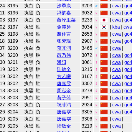
-24
3195
执白
负
涂季康
3203
♂
|
cwa
|
go
11
3196
执黑
负
冯韵嘉
3032
♀
|
cwa
|
go
-03
3197
执白
负
藤泽里菜
3233
♀
|
cwa
|
go
-02
3197
执黑
胜
金湊笌
3034
♀
|
kba
|
cwa
25
3198
执黑
胜
谢佳言
2653
♀
|
cwa
|
go
18
3199
执黑
胜
张梦瑶
2907
♀
|
cwa
|
go
07
3200
执白
负
蒋其润
3465
♂
|
cwa
|
04
3200
执黑
胜
芮乃伟
3072
♀
|
cwa
|
go
-30
3201
执黑
负
潘阳
3061
♀
|
cwa
|
go
-19
3202
执黑
胜
陆敏全
3215
♀
|
cwa
|
go
-19
3202
执白
胜
方若曦
3167
♀
|
cwa
|
go
-19
3202
执白
胜
唐嘉雯
3302
♀
|
cwa
|
go
-18
3203
执黑
胜
周泓余
3278
♀
|
cwa
|
go
-18
3203
执白
胜
黄子萍
2951
♀
|
cwa
|
go
-27
3203
执白
负
祝菲鸿
2924
♀
|
cwa
|
go
-26
3204
执白
负
唐嘉雯
3305
♀
|
cwa
|
go
-10
3205
执白
胜
唐嘉雯
3306
♀
|
cwa
|
-09
3205
执黑
胜
陆敏全
3219
♀
|
cwa
|