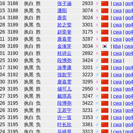
-16
3188
执白
胜
张子涵
2933
♀
|
cwa
|
go
-15
3188
执黑
负
潘阳
3074
♀
|
cwa
|
go
-14
3188
执白
胜
唐奕
3024
♀
|
cwa
|
go
-28
3189
执黑
负
於之莹
3301
♀
|
cwa
|
go
-26
3189
执白
胜
赵奕斐
3175
♀
|
cwa
|
go
11
3189
执黑
负
唐嘉雯
3287
♀
|
cwa
|
go
-09
3189
执白
胜
金湊笌
3034
♀
|
kba
|
cwa
-01
3190
执白
胜
桂诗云
2892
♀
|
cwa
|
go
-25
3190
执黑
负
段博尧
3424
♂
|
cwa
|
-17
3190
执黑
负
涂季康
3201
♂
|
cwa
|
go
-04
3192
执黑
负
张歆宇
3223
♂
|
cwa
|
go
-30
3195
执黑
负
唐嘉雯
3295
♀
|
cwa
|
go
-29
3195
执黑
胜
储可儿
2950
♀
|
cwa
|
go
-27
3195
执黑
胜
戴琪高
3247
♂
|
cwa
|
go
-26
3195
执白
负
段博尧
3422
♂
|
cwa
|
go
-26
3195
执黑
胜
王若宇
3231
♂
|
cwa
|
go
-25
3195
执白
负
许一笛
3353
♂
|
cwa
|
go
-25
3195
执黑
负
叶长欣
3381
♂
|
cwa
|
go
-24
3195
执白
负
马靖原
3313
♂
|
cwa
|
go