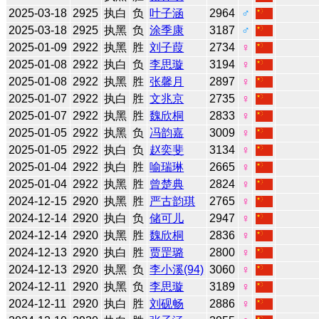
2025-03-18
2925
执白
负
叶子涵
2964
♂
2025-03-18
2925
执黑
负
涂季康
3187
♂
2025-01-09
2922
执黑
胜
刘子葭
2734
♀
2025-01-08
2922
执白
负
李思璇
3194
♀
2025-01-08
2922
执黑
胜
张馨月
2897
♀
2025-01-07
2922
执白
胜
文兆京
2735
♀
2025-01-07
2922
执黑
胜
魏欣桐
2833
♀
2025-01-05
2922
执黑
负
冯韵嘉
3009
♀
2025-01-05
2922
执白
负
赵奕斐
3134
♀
2025-01-04
2922
执白
胜
喻瑞琳
2665
♀
2025-01-04
2922
执黑
胜
曾楚典
2824
♀
2024-12-15
2920
执黑
胜
严古韵琪
2765
♀
2024-12-14
2920
执白
负
储可儿
2947
♀
2024-12-14
2920
执黑
胜
魏欣桐
2836
♀
2024-12-13
2920
执白
胜
贾罡璐
2800
♀
2024-12-13
2920
执黑
负
李小溪(94)
3060
♀
2024-12-11
2920
执黑
负
李思璇
3189
♀
2024-12-11
2920
执白
胜
刘砚畅
2886
♀