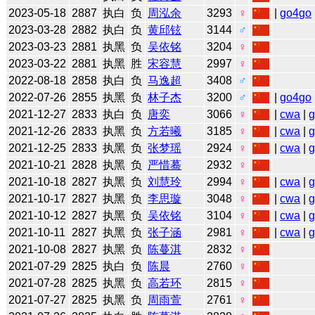
2023-05-18
2887
执白
负
周泓余
3293
♀
|
go4go
2023-03-28
2882
执白
负
黄邱铉
3144
♂
2023-03-23
2881
执黑
负
吴依铭
3204
♀
2023-03-22
2881
执黑
胜
宋容慧
2997
♀
2022-08-18
2858
执白
负
马逸超
3408
♂
2022-07-26
2855
执黑
负
林子杰
3200
♂
|
go4go
2021-12-27
2833
执白
负
唐奕
3066
♀
|
cwa
|
2021-12-26
2833
执黑
负
方若曦
3185
♀
|
cwa
|
2021-12-25
2833
执黑
负
张梦瑶
2924
♀
|
cwa
|
2021-10-21
2828
执黑
负
严惜蓦
2932
♀
2021-10-18
2827
执黑
负
刘慧玲
2994
♀
|
cwa
|
2021-10-17
2827
执黑
负
李思璇
3048
♀
|
cwa
|
2021-10-12
2827
执黑
负
吴依铭
3104
♀
|
cwa
|
2021-10-11
2827
执黑
负
张子涵
2981
♀
|
cwa
|
2021-10-08
2827
执黑
负
陈蔓淇
2832
♀
2021-07-29
2825
执白
负
陈晨
2760
♀
2021-07-28
2825
执黑
负
高若环
2815
♀
2021-07-27
2825
执黑
负
周雨萱
2761
♀