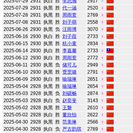
2025-07-29
2931
执白
胜
李思瀚
2917
♂
2025-07-29
2931
执黑
胜
代一涵
2520
♀
2025-07-28
2931
执黑
胜
周雨萱
2769
♀
2025-07-08
2931
执黑
胜
刘子萌
2558
♀
2025-06-26
2930
执黑
负
汪雨博
3070
♀
2025-06-16
2930
执白
胜
刘子葭
2733
♀
2025-06-15
2930
执黑
胜
杭小童
2834
♀
2025-06-14
2930
执白
胜
李嘉馨
2733
♀
2025-06-12
2930
执白
胜
周雨萱
2772
♀
2025-06-11
2930
执黑
负
储可儿
2949
♀
2025-06-10
2930
执黑
胜
贾罡璐
2791
♀
2025-06-09
2930
执白
胜
喻瑞琳
2651
♀
2025-05-04
2928
执黑
胜
喻瑞琳
2654
♀
2025-05-03
2928
执黑
负
刘砚畅
2874
♀
2025-05-03
2928
执白
负
赵奕斐
3143
♀
2025-05-02
2928
执黑
胜
王磐
2610
♀
2025-05-02
2928
执白
胜
董欣怡
2622
♀
2025-04-30
2928
执黑
胜
范美琳
2566
♀
2025-04-30
2928
执白
负
严古韵琪
2769
♀