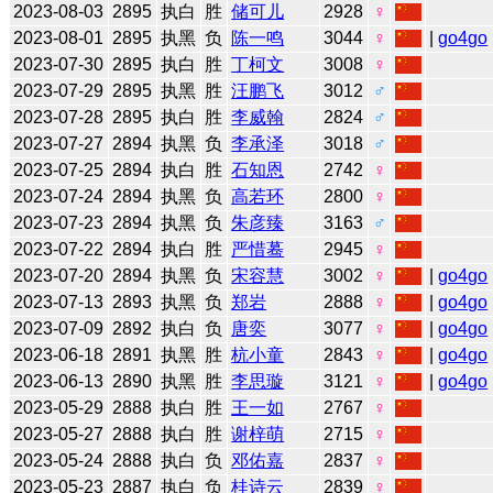
2023-08-03
2895
执白
胜
储可儿
2928
♀
2023-08-01
2895
执黑
负
陈一鸣
3044
♀
|
go4go
2023-07-30
2895
执白
胜
丁柯文
3008
♀
2023-07-29
2895
执黑
胜
汪鹏飞
3012
♂
2023-07-28
2895
执白
胜
李威翰
2824
♂
2023-07-27
2894
执黑
负
李承泽
3018
♂
2023-07-25
2894
执白
胜
石知恩
2742
♀
2023-07-24
2894
执黑
负
高若环
2800
♀
2023-07-23
2894
执黑
负
朱彦臻
3163
♂
2023-07-22
2894
执白
胜
严惜蓦
2945
♀
2023-07-20
2894
执黑
负
宋容慧
3002
♀
|
go4go
2023-07-13
2893
执黑
负
郑岩
2888
♀
|
go4go
2023-07-09
2892
执白
负
唐奕
3077
♀
|
go4go
2023-06-18
2891
执黑
胜
杭小童
2843
♀
|
go4go
2023-06-13
2890
执黑
胜
李思璇
3121
♀
|
go4go
2023-05-29
2888
执白
胜
王一如
2767
♀
2023-05-27
2888
执白
胜
谢梓萌
2715
♀
2023-05-24
2888
执白
负
邓佑嘉
2837
♀
2023-05-23
2887
执白
负
桂诗云
2839
♀