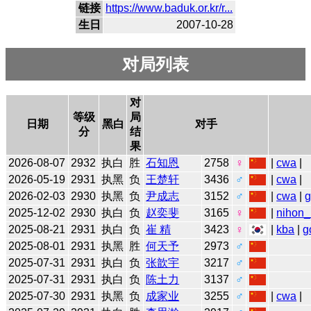
链接
https://www.baduk.or.kr/r...
生日
2007-10-28
对局列表
对
等级
局
日期
黑白
对手
分
结
果
2026-08-07
2932
执白
胜
石知恩
2758
♀
|
cwa
|
2026-05-19
2931
执黑
负
王楚轩
3436
♂
|
cwa
|
2026-02-03
2930
执黑
负
尹成志
3152
♂
|
cwa
|
2025-12-02
2930
执白
负
赵奕斐
3165
♀
|
nihon_
2025-08-21
2931
执白
负
崔 精
3423
♀
|
kba
|
g
2025-08-01
2931
执黑
胜
何天予
2973
♂
2025-07-31
2931
执白
负
张歆宇
3217
♂
2025-07-31
2931
执白
负
陈土力
3137
♂
2025-07-30
2931
执黑
负
成家业
3255
♂
|
cwa
|