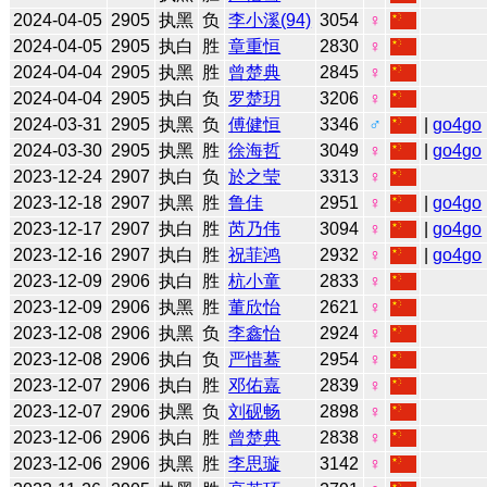
2024-04-05
2905
执黑
负
李小溪(94)
3054
♀
2024-04-05
2905
执白
胜
章重恒
2830
♀
2024-04-04
2905
执黑
胜
曾楚典
2845
♀
2024-04-04
2905
执白
负
罗楚玥
3206
♀
2024-03-31
2905
执黑
负
傅健恒
3346
♂
|
go4go
2024-03-30
2905
执黑
胜
徐海哲
3049
♀
|
go4go
2023-12-24
2907
执白
负
於之莹
3313
♀
2023-12-18
2907
执黑
胜
鲁佳
2951
♀
|
go4go
2023-12-17
2907
执白
胜
芮乃伟
3094
♀
|
go4go
2023-12-16
2907
执白
胜
祝菲鸿
2932
♀
|
go4go
2023-12-09
2906
执白
胜
杭小童
2833
♀
2023-12-09
2906
执黑
胜
董欣怡
2621
♀
2023-12-08
2906
执黑
负
李鑫怡
2924
♀
2023-12-08
2906
执白
负
严惜蓦
2954
♀
2023-12-07
2906
执白
胜
邓佑嘉
2839
♀
2023-12-07
2906
执黑
负
刘砚畅
2898
♀
2023-12-06
2906
执白
胜
曾楚典
2838
♀
2023-12-06
2906
执黑
胜
李思璇
3142
♀