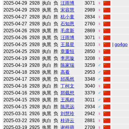
2025-04-29
2928
执白
负
汪雨博
3071
♀
2025-04-29
2928
执黑
负
宋容慧
2989
♀
2025-04-27
2928
执白
胜
杭小童
2834
♀
2025-04-27
2928
执白
负
石知恩
2760
♀
2025-04-26
2928
执黑
胜
毛彦新
2869
♀
2025-04-26
2928
执黑
负
汪雨博
3071
♀
2025-04-25
2928
执黑
负
王晨星
3203
♀
|
go4go
2025-04-25
2928
执白
胜
章重恒
2850
♀
2025-04-19
2928
执黑
负
李思璇
3208
♀
2025-04-19
2928
执白
胜
陈家瑞
3259
♂
2025-04-18
2928
执黑
胜
高看
2953
♂
2025-04-17
2928
执黑
负
邱禹然
3348
♂
2025-04-16
2928
执白
胜
丁柯文
3040
♀
2025-04-16
2928
执黑
负
郑载想
3379
♂
2025-04-15
2928
执黑
胜
王禹程
3011
♂
2025-04-15
2928
执白
胜
陈思远
2934
♂
2025-03-31
2926
执黑
负
刘慧玲
2942
♀
2025-03-22
2926
执白
负
桂诗云
2881
♀
2025-03-19
2925
执黑
胜
谢梓萌
2709
♀