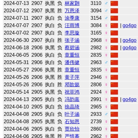
2024-07-13
2907
执黑
负
林家翾
3110
♂
2024-07-12
2907
执黑
胜
万恩泽
3094
♂
2024-07-11
2907
执白
负
涂季康
3154
♂
2024-07-07
2907
执白
负
汪雨博
3084
♀
|
go4go
2024-07-02
2907
执白
负
李思璇
3165
♀
2024-06-30
2907
执白
胜
张子涵
2968
♀
|
go4go
2024-06-18
2906
执黑
负
蔡碧涵
2982
♀
|
go4go
2024-06-05
2906
执白
负
章重恒
2835
♀
2024-05-31
2906
执白
负
潘伟健
2963
♂
2024-05-27
2906
执黑
胜
章重恒
2835
♀
2024-05-26
2906
执黑
胜
黄子萍
2946
♀
2024-05-26
2906
执白
胜
邓歆懿
2806
♀
2024-05-14
2905
执黑
负
祝菲鸿
2924
♀
2024-04-13
2905
执白
负
冯韵嘉
2991
♀
|
go4go
2024-04-10
2905
执白
负
徐晶琦
2965
♀
2024-04-08
2905
执白
负
叶子涵
2933
♂
2024-04-08
2905
执黑
负
石知恩
2739
♀
2024-04-06
2905
执白
负
贾欣怡
2860
♀
2024-04-06
2905
执黑
胜
严惜蓦
2962
♀