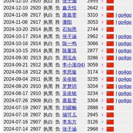
2024-12-10
2920
执白
胜
张子涵
2955
♀
2024-12-10
2920
执黑
负
鑫天悦
2642
♀
2024-11-09
2917
执白
负
唐嘉雯
3310
♀
|
go4go
2024-11-08
2917
执黑
胜
潘阳
3053
♀
|
go4go
2024-10-20
2914
执黑
负
石知恩
2744
♀
2024-10-17
2914
执黑
负
张子涵
2962
♀
|
go4go
2024-10-16
2914
执白
负
陈一鸣
3066
♀
|
go4go
2024-10-15
2914
执黑
胜
陈蔓淇
2877
♀
|
go4go
2024-09-30
2913
执白
负
周泓余
3286
♀
|
go4go
2024-09-21
2912
执黑
负
李小溪(94)
3059
♀
2024-09-18
2912
执黑
负
李思璇
3174
♀
|
go4go
2024-09-04
2911
执黑
负
吴依铭
3235
♀
|
go4go
2024-08-20
2910
执黑
胜
罗楚玥
3204
♀
|
go4go
2024-08-17
2910
执黑
负
吴依铭
3234
♀
|
go4go
2024-07-26
2908
执白
负
唐嘉雯
3304
♀
|
go4go
2024-07-19
2907
执黑
负
刘砚畅
2888
♀
2024-07-18
2907
执白
负
储可儿
2945
♀
2024-07-16
2907
执白
负
李东方
3126
♂
2024-07-14
2907
执黑
负
张子涵
2968
♀