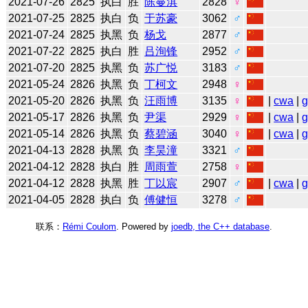
2021-07-26
2825
执白
胜
陈蔓淇
2828
♀
2021-07-25
2825
执白
负
于苏豪
3062
♂
2021-07-24
2825
执黑
负
杨戈
2877
♂
2021-07-22
2825
执白
胜
吕洵锋
2952
♂
2021-07-20
2825
执黑
负
苏广悦
3183
♂
2021-05-24
2826
执黑
负
丁柯文
2948
♀
2021-05-20
2826
执黑
负
汪雨博
3135
♀
|
cwa
|
2021-05-17
2826
执黑
负
尹渠
2929
♀
|
cwa
|
2021-05-14
2826
执黑
负
蔡碧涵
3040
♀
|
cwa
|
2021-04-13
2828
执黑
负
李昊潼
3321
♂
2021-04-12
2828
执白
胜
周雨萱
2758
♀
2021-04-12
2828
执黑
胜
丁以宸
2907
♂
|
cwa
|
2021-04-05
2828
执白
负
傅健恒
3278
♂
联系：
Rémi Coulom
. Powered by
joedb, the C++ database
.