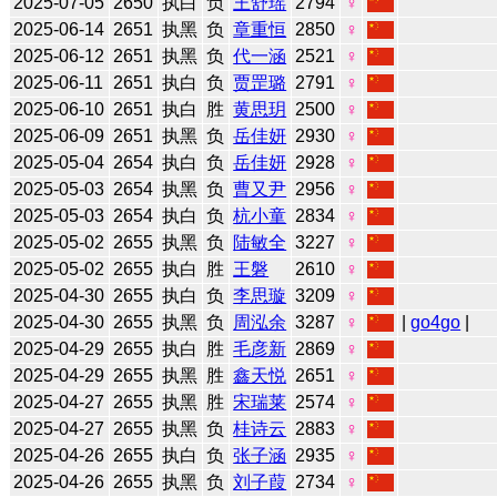
2025-07-05
2650
执白
负
王舒瑶
2794
♀
2025-06-14
2651
执黑
负
章重恒
2850
♀
2025-06-12
2651
执黑
负
代一涵
2521
♀
2025-06-11
2651
执白
负
贾罡璐
2791
♀
2025-06-10
2651
执白
胜
黄思玥
2500
♀
2025-06-09
2651
执黑
负
岳佳妍
2930
♀
2025-05-04
2654
执白
负
岳佳妍
2928
♀
2025-05-03
2654
执黑
负
曹又尹
2956
♀
2025-05-03
2654
执白
负
杭小童
2834
♀
2025-05-02
2655
执黑
负
陆敏全
3227
♀
2025-05-02
2655
执白
胜
王磐
2610
♀
2025-04-30
2655
执白
负
李思璇
3209
♀
2025-04-30
2655
执黑
负
周泓余
3287
♀
|
go4go
|
2025-04-29
2655
执白
胜
毛彦新
2869
♀
2025-04-29
2655
执黑
胜
鑫天悦
2651
♀
2025-04-27
2655
执黑
胜
宋瑞莱
2574
♀
2025-04-27
2655
执黑
负
桂诗云
2883
♀
2025-04-26
2655
执白
负
张子涵
2935
♀
2025-04-26
2655
执黑
负
刘子葭
2734
♀