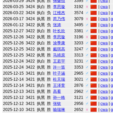
2026-03-29
3424
执黑
胜
傅健恒
3395
♂
|
cwa
|
2026-03-25
3424
执白
胜
李思璇
3192
♀
|
cwa
|
2026-03-22
3424
执白
负
江维杰
3574
♂
|
cwa
|
2026-03-17
3424
执黑
胜
芮乃伟
3079
♀
|
cwa
|
2026-01-12
3422
执黑
负
张涛
3495
♂
|
cwa
|
2025-12-27
3422
执白
胜
叶长欣
3381
♂
|
cwa
|
2025-12-26
3422
执黑
胜
李思璇
3196
♀
|
cwa
|
2025-12-26
3422
执白
胜
涂季康
3203
♂
|
cwa
|
2025-12-25
3422
执黑
胜
戴琪高
3247
♂
|
cwa
|
2025-12-25
3422
执黑
胜
马靖原
3313
♂
|
cwa
|
2025-12-24
3422
执白
胜
王若宇
3231
♂
|
cwa
|
2025-12-24
3422
执黑
胜
许一笛
3353
♂
|
cwa
|
2025-12-15
3421
执白
胜
叶子涵
2965
♂
|
cwa
|
2025-12-14
3421
执黑
胜
杜天瑞
3021
♂
|
cwa
|
2025-12-14
3421
执白
胜
王泽萱
2876
♂
|
cwa
|
2025-12-13
3421
执黑
胜
高看
2962
♂
|
cwa
|
2025-12-12
3421
执黑
胜
孙一格
3121
♂
|
cwa
|
2025-12-12
3421
执黑
胜
张钦
2956
♂
|
cwa
|
2025-12-10
3421
执黑
胜
喻瑞琳
2652
♀
|
cwa
|