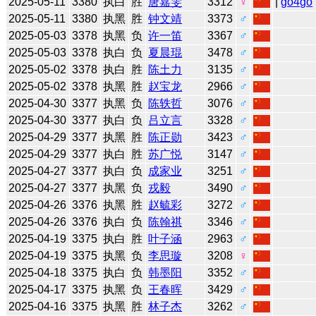
2025-05-11
3380
执白
胜
唐嘉雯
3312
♀
|
go4go
2025-05-11
3380
执黑
胜
钟文靖
3373
♂
2025-05-03
3378
执黑
负
许一笛
3367
♂
2025-05-03
3378
执白
负
夏晨琨
3478
♂
2025-05-02
3378
执白
胜
陈土力
3135
♂
2025-05-02
3378
执黑
胜
赵宝龙
2966
♂
2025-04-30
3377
执黑
负
陈轶哲
3076
♂
2025-04-30
3377
执白
负
吕立言
3328
♂
2025-04-29
3377
执黑
胜
陈正勋
3423
♂
2025-04-29
3377
执白
胜
苏广悦
3147
♂
2025-04-27
3377
执白
负
成家业
3251
♂
2025-04-27
3377
执黑
负
戎毅
3490
♂
2025-04-26
3376
执黑
胜
赵毓彩
3272
♂
2025-04-26
3376
执白
负
陈翰祺
3346
♂
2025-04-19
3375
执白
胜
叶子涵
2963
♂
2025-04-19
3375
执黑
负
李思璇
3208
♀
2025-04-18
3375
执白
负
韩墨阳
3352
♂
2025-04-17
3375
执黑
负
王春晖
3429
♂
2025-04-16
3375
执黑
胜
林子杰
3262
♂