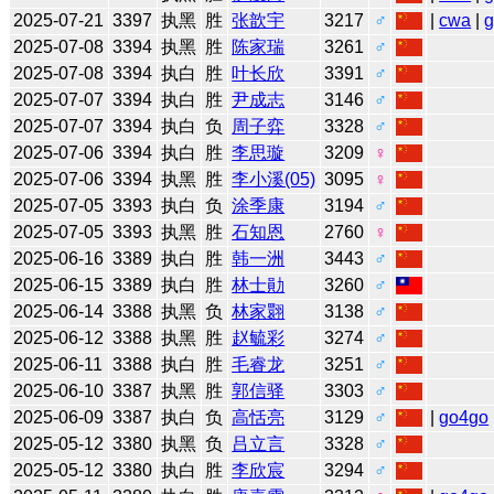
2025-07-21
3397
执黑
胜
张歆宇
3217
♂
|
cwa
|
2025-07-08
3394
执黑
胜
陈家瑞
3261
♂
2025-07-08
3394
执白
胜
叶长欣
3391
♂
2025-07-07
3394
执白
胜
尹成志
3146
♂
2025-07-07
3394
执白
负
周子弈
3328
♂
2025-07-06
3394
执白
胜
李思璇
3209
♀
2025-07-06
3394
执黑
胜
李小溪(05)
3095
♀
2025-07-05
3393
执白
负
涂季康
3194
♂
2025-07-05
3393
执黑
胜
石知恩
2760
♀
2025-06-16
3389
执白
胜
韩一洲
3443
♂
2025-06-15
3389
执白
胜
林士勛
3260
♂
2025-06-14
3388
执黑
负
林家翾
3138
♂
2025-06-12
3388
执黑
胜
赵毓彩
3274
♂
2025-06-11
3388
执白
胜
毛睿龙
3251
♂
2025-06-10
3387
执黑
胜
郭信驿
3303
♂
2025-06-09
3387
执白
负
高恬亮
3129
♂
|
go4go
2025-05-12
3380
执黑
负
吕立言
3328
♂
2025-05-12
3380
执白
胜
李欣宸
3294
♂