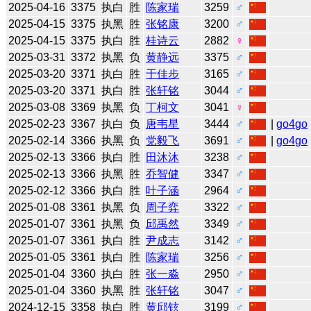
2025-04-16
3375
执白
胜
陈家瑞
3259
♂
2025-04-15
3375
执黑
胜
张铭康
3200
♂
2025-04-15
3375
执白
胜
桂诗云
2882
♀
2025-03-31
3372
执黑
负
黄静远
3375
♂
2025-03-20
3371
执白
胜
于佳步
3165
♂
2025-03-20
3371
执白
胜
张轩铭
3044
♂
2025-03-08
3369
执黑
负
丁柯文
3041
♀
2025-02-23
3367
执白
负
唐韦星
3444
♂
|
go4go
2025-02-14
3366
执黑
负
党毅飞
3691
♂
|
go4go
2025-02-13
3366
执白
胜
田沐沐
3238
♂
2025-02-13
3366
执黑
胜
乔智健
3347
♂
2025-02-12
3366
执白
胜
叶子涵
2964
♂
2025-01-08
3361
执黑
负
周子弈
3322
♂
2025-01-07
3361
执黑
负
邱禹然
3349
♂
2025-01-07
3361
执白
胜
尹成志
3142
♂
2025-01-05
3361
执白
胜
陈家瑞
3256
♂
2025-01-04
3360
执白
胜
张一淼
2950
♂
2025-01-04
3360
执黑
胜
张轩铭
3047
♂
2024-12-15
3358
执白
胜
黄邱铉
3199
♂