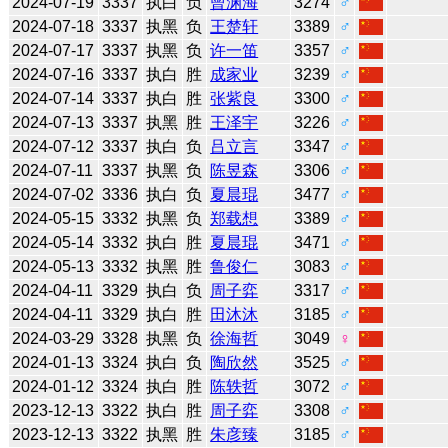
2024-07-19
3337
执白
负
曾渊海
3274
♂
2024-07-18
3337
执黑
负
王楚轩
3389
♂
2024-07-17
3337
执黑
负
许一笛
3357
♂
2024-07-16
3337
执白
胜
成家业
3239
♂
2024-07-14
3337
执白
胜
张紫良
3300
♂
2024-07-13
3337
执黑
胜
王泽宇
3226
♂
2024-07-12
3337
执白
负
吕立言
3347
♂
2024-07-11
3337
执黑
负
陈昱森
3306
♂
2024-07-02
3336
执白
负
夏晨琨
3477
♂
2024-05-15
3332
执黑
负
郑载想
3389
♂
2024-05-14
3332
执白
胜
夏晨琨
3471
♂
2024-05-13
3332
执黑
胜
鲁俊仁
3083
♂
2024-04-11
3329
执白
负
周子弈
3317
♂
2024-04-11
3329
执白
胜
田沐沐
3185
♂
2024-03-29
3328
执黑
负
徐海哲
3049
♀
2024-01-13
3324
执白
负
陶欣然
3525
♂
2024-01-12
3324
执白
胜
陈轶哲
3072
♂
2023-12-13
3322
执白
胜
周子弈
3308
♂
2023-12-13
3322
执黑
胜
朱彦臻
3185
♂