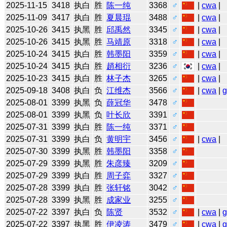
2025-11-15
3418
执白
胜
陈一纯
3368
♂
|
cwa
|
2025-11-09
3417
执白
胜
夏晨琨
3488
♂
|
cwa
|
2025-10-26
3415
执黑
胜
邱禹然
3345
♂
|
cwa
|
2025-10-26
3415
执黑
胜
马靖原
3318
♂
|
cwa
|
2025-10-24
3415
执白
胜
韩墨阳
3359
♂
|
cwa
|
2025-10-24
3415
执白
胜
趙相衍
3236
♂
|
cwa
|
2025-10-23
3415
执白
胜
林子杰
3265
♂
|
cwa
|
2025-09-18
3408
执白
负
江维杰
3566
♂
|
cwa
|
2025-08-01
3399
执黑
负
薛冠华
3478
♂
2025-08-01
3399
执黑
负
叶长欣
3391
♂
2025-07-31
3399
执白
胜
陈一纯
3371
♂
2025-07-31
3399
执白
负
黄明宇
3456
♂
|
cwa
|
2025-07-30
3399
执黑
胜
韩墨阳
3358
♂
2025-07-29
3399
执黑
胜
朱彦臻
3209
♂
2025-07-29
3399
执白
胜
周子弈
3327
♂
2025-07-28
3399
执白
胜
张轩铭
3042
♂
2025-07-28
3399
执黑
胜
成家业
3255
♂
2025-07-22
3397
执白
负
陈贤
3532
♂
|
cwa
|
2025-07-22
3397
执黑
胜
伊凌涛
3479
♂
|
cwa
|