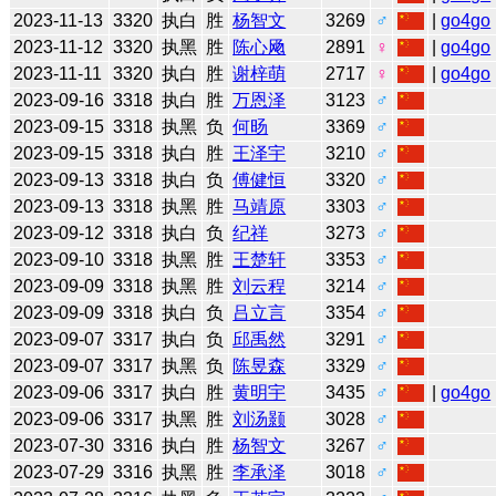
2023-11-13
3320
执白
胜
杨智文
3269
♂
|
go4go
2023-11-12
3320
执黑
胜
陈心飏
2891
♀
|
go4go
2023-11-11
3320
执白
胜
谢梓萌
2717
♀
|
go4go
2023-09-16
3318
执白
胜
万恩泽
3123
♂
2023-09-15
3318
执黑
负
何旸
3369
♂
2023-09-15
3318
执白
胜
王泽宇
3210
♂
2023-09-13
3318
执白
负
傅健恒
3320
♂
2023-09-13
3318
执黑
胜
马靖原
3303
♂
2023-09-12
3318
执白
负
纪祥
3273
♂
2023-09-10
3318
执黑
胜
王楚轩
3353
♂
2023-09-09
3318
执黑
胜
刘云程
3214
♂
2023-09-09
3318
执白
负
吕立言
3354
♂
2023-09-07
3317
执白
负
邱禹然
3291
♂
2023-09-07
3317
执黑
负
陈昱森
3329
♂
2023-09-06
3317
执白
胜
黄明宇
3435
♂
|
go4go
2023-09-06
3317
执黑
胜
刘汤颢
3028
♂
2023-07-30
3316
执白
胜
杨智文
3267
♂
2023-07-29
3316
执黑
胜
李承泽
3018
♂