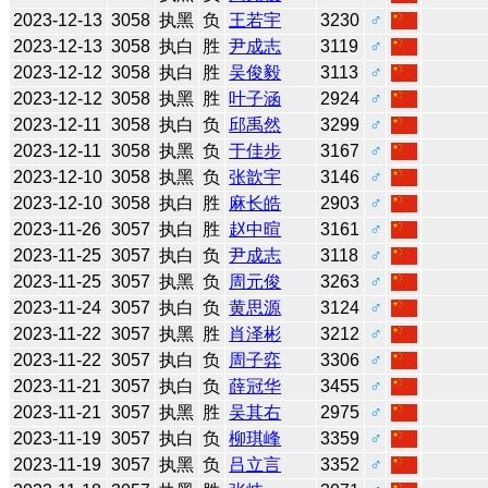
2023-12-13
3058
执黑
负
王若宇
3230
♂
2023-12-13
3058
执白
胜
尹成志
3119
♂
2023-12-12
3058
执白
胜
吴俊毅
3113
♂
2023-12-12
3058
执黑
胜
叶子涵
2924
♂
2023-12-11
3058
执白
负
邱禹然
3299
♂
2023-12-11
3058
执黑
负
于佳步
3167
♂
2023-12-10
3058
执黑
负
张歆宇
3146
♂
2023-12-10
3058
执白
胜
麻长皓
2903
♂
2023-11-26
3057
执白
胜
赵中暄
3161
♂
2023-11-25
3057
执白
负
尹成志
3118
♂
2023-11-25
3057
执黑
负
周元俊
3263
♂
2023-11-24
3057
执白
负
黄思源
3124
♂
2023-11-22
3057
执黑
胜
肖泽彬
3212
♂
2023-11-22
3057
执白
负
周子弈
3306
♂
2023-11-21
3057
执白
负
薛冠华
3455
♂
2023-11-21
3057
执黑
胜
吴其右
2975
♂
2023-11-19
3057
执白
负
柳琪峰
3359
♂
2023-11-19
3057
执黑
负
吕立言
3352
♂