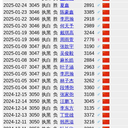
2025-02-24
3045
执白
胜
夏鑫
2891
♂
2025-01-23
3046
执黑
负
陈豪鑫
3385
♂
2025-01-22
3046
执黑
胜
李思瀚
2918
♂
2025-01-20
3046
执白
负
何天予
2989
♂
2025-01-19
3046
执黑
负
戴琪高
3244
♂
2025-01-19
3046
执白
胜
周雨萱
2776
♀
2025-01-09
3047
执白
负
张歆宇
3190
♂
2025-01-08
3047
执黑
负
吴俊毅
3164
♂
2025-01-08
3047
执白
胜
麻长皓
2884
♂
2025-01-07
3047
执黑
负
叶子涵
2963
♂
2025-01-05
3047
执白
负
李思瀚
2918
♂
2025-01-05
3047
执黑
负
林子杰
3262
♂
2025-01-04
3047
执白
负
段博尧
3360
♂
2024-12-15
3050
执白
负
张家尧
3108
♂
2024-12-14
3050
执黑
负
汪鹏飞
3045
♂
2024-12-14
3050
执白
负
李东方
3135
♂
2024-12-13
3050
执黑
负
丁世雄
3372
♂
2024-12-11
3050
执黑
负
韩恩溢
3216
♂