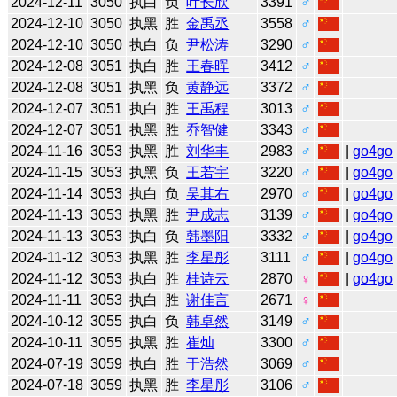
2024-12-11
3050
执白
负
叶长欣
3391
♂
2024-12-10
3050
执黑
胜
金禹丞
3558
♂
2024-12-10
3050
执白
负
尹松涛
3290
♂
2024-12-08
3051
执白
胜
王春晖
3412
♂
2024-12-08
3051
执黑
负
黄静远
3372
♂
2024-12-07
3051
执白
胜
王禹程
3013
♂
2024-12-07
3051
执黑
胜
乔智健
3343
♂
2024-11-16
3053
执黑
胜
刘华丰
2983
♂
|
go4go
2024-11-15
3053
执黑
负
王若宇
3220
♂
|
go4go
2024-11-14
3053
执白
负
吴其右
2970
♂
|
go4go
2024-11-13
3053
执黑
胜
尹成志
3139
♂
|
go4go
2024-11-13
3053
执白
负
韩墨阳
3332
♂
|
go4go
2024-11-12
3053
执黑
胜
李星彤
3111
♂
|
go4go
2024-11-12
3053
执白
胜
桂诗云
2870
♀
|
go4go
2024-11-11
3053
执白
胜
谢佳言
2671
♀
2024-10-12
3055
执白
负
韩卓然
3149
♂
2024-10-11
3055
执黑
胜
崔灿
3300
♂
2024-07-19
3059
执白
胜
于浩然
3069
♂
2024-07-18
3059
执黑
胜
李星彤
3106
♂