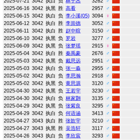
2025-07-21
3042
执白
负
林子杰
3262
♂
2025-06-16
3042
执黑
胜
高看
2957
♂
2025-06-15
3042
执白
负
李小溪(05)
3094
♀
2025-06-12
3042
执白
胜
李崇德
3052
♂
2025-06-11
3042
执白
胜
赵中暄
3150
♂
2025-06-10
3042
执黑
负
罗岩
3277
♂
2025-06-09
3042
执黑
负
张梦瑶
2915
♀
2025-05-04
3042
执白
胜
秦禹豪
2676
♂
2025-05-03
3042
执黑
负
戴思远
2951
♂
2025-05-03
3042
执白
负
张一淼
2955
♂
2025-05-02
3042
执白
负
李思瀚
2918
♂
2025-05-02
3042
执黑
负
黄思源
3120
♂
2025-04-30
3042
执黑
负
王若宇
3230
♂
2025-04-30
3042
执白
负
林家翾
3135
♂
2025-04-29
3042
执黑
负
张紫良
3295
♂
2025-04-29
3042
执白
负
何语涵
3413
♂
2025-04-27
3043
执白
胜
张歆宇
3210
♂
2025-04-27
3043
执黑
胜
吴浩轩
3117
♂
2025-04-26
3043
执白
负
李欣宸
3293
♂