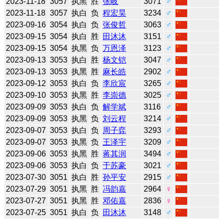
2023-11-18
3057
执黑
胜
张岐
3071
♂
2023-11-18
3057
执白
负
程宏昊
3234
♂
2023-09-16
3054
执白
负
张俊哲
3063
♂
2023-09-15
3054
执白
胜
田沐沐
3151
♂
2023-09-15
3054
执黑
负
万恩泽
3123
♂
2023-09-13
3053
执白
胜
杨文铠
3047
♂
2023-09-13
3053
执黑
胜
麻长皓
2902
♂
2023-09-12
3053
执白
负
李欣宸
3265
♂
2023-09-10
3053
执黑
胜
李崇德
3025
♂
2023-09-09
3053
执白
负
解学斌
3116
♂
2023-09-09
3053
执黑
负
刘云程
3214
♂
2023-09-07
3053
执白
负
周子弈
3293
♂
2023-09-07
3053
执黑
负
王泽宇
3209
♂
2023-09-06
3053
执黑
胜
蒋其润
3494
♂
2023-09-06
3053
执白
负
于苏豪
3021
♂
2023-07-30
3051
执白
胜
孙平安
2915
♂
2023-07-29
3051
执黑
胜
冯韵嘉
2964
♀
2023-07-27
3051
执黑
胜
邓佑嘉
2836
♀
2023-07-25
3051
执白
负
田沐沐
3148
♂