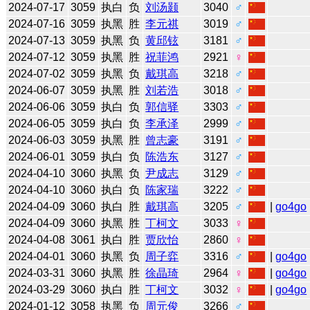
2024-07-17
3059
执白
负
刘汤颢
3040
♂
2024-07-16
3059
执黑
胜
李元祺
3019
♂
2024-07-13
3059
执黑
负
黄邱铉
3181
♂
2024-07-12
3059
执黑
胜
祝菲鸿
2921
♀
2024-07-02
3059
执黑
负
戴琪高
3218
♂
2024-06-07
3059
执黑
胜
刘若浩
3018
♂
2024-06-06
3059
执白
负
郭信驿
3303
♂
2024-06-05
3059
执白
负
李承泽
2999
♂
2024-06-03
3059
执黑
胜
曾志豪
3191
♂
2024-06-01
3059
执白
负
陈浩东
3127
♂
2024-04-10
3060
执黑
负
尹成志
3129
♂
2024-04-10
3060
执白
负
陈家瑞
3222
♂
2024-04-09
3060
执白
胜
戴琪高
3205
♂
|
go4go
2024-04-09
3060
执黑
胜
丁柯文
3033
♀
2024-04-08
3061
执白
胜
贾欣怡
2860
♀
2024-04-01
3060
执黑
负
周子弈
3316
♂
|
go4go
2024-03-31
3060
执黑
胜
徐晶琦
2964
♀
|
go4go
2024-03-29
3060
执白
胜
丁柯文
3032
♀
|
go4go
2024-01-12
3058
执黑
负
周元俊
3266
♂