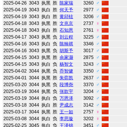
2025-04-26
3043
执黑
胜
陈家瑞
3260
♂
2025-04-19
3043
执白
胜
何天予
2977
♂
2025-04-19
3043
执白
胜
黄邱铉
3206
♂
2025-04-18
3043
执黑
胜
文兆京
2737
♀
2025-04-18
3043
执白
胜
石知恩
2761
♀
2025-04-17
3043
执黑
负
刘云程
3225
♂
2025-04-16
3043
执白
负
陈翰祺
3346
♂
2025-04-16
3043
执黑
负
胡斯予
3017
♂
2025-04-15
3043
执黑
胜
佘家灏
2875
♂
2025-04-15
3043
执白
负
杨智文
3243
♂
2025-04-02
3044
执黑
负
乔智健
3350
♂
2025-04-01
3044
执黑
胜
朱弈凯
2637
♂
2025-03-20
3044
执黑
负
段博尧
3370
♂
2025-03-19
3044
执黑
负
张歆宇
3204
♂
2025-03-19
3044
执白
负
万恩泽
3092
♂
2025-03-18
3044
执白
胜
尹成志
3142
♂
2025-03-17
3044
执黑
胜
王一如
2757
♀
2025-03-08
3044
执白
负
李思璇
3202
♀
2025-02-25
3045
执白
负
王泽锦
3451
♂