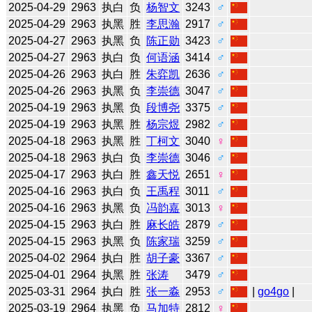
2025-04-29
2963
执白
负
杨智文
3243
♂
2025-04-29
2963
执黑
胜
李思瀚
2917
♂
2025-04-27
2963
执黑
负
陈正勋
3423
♂
2025-04-27
2963
执白
负
何语涵
3414
♂
2025-04-26
2963
执白
胜
朱弈凯
2636
♂
2025-04-26
2963
执黑
负
李崇德
3047
♂
2025-04-19
2963
执黑
负
段博尧
3375
♂
2025-04-19
2963
执黑
胜
杨宗煜
2982
♂
2025-04-18
2963
执黑
胜
丁柯文
3040
♀
2025-04-18
2963
执白
负
李崇德
3046
♂
2025-04-17
2963
执白
胜
鑫天悦
2651
♀
2025-04-16
2963
执白
负
王禹程
3011
♂
2025-04-16
2963
执黑
负
冯韵嘉
3013
♀
2025-04-15
2963
执白
胜
麻长皓
2879
♂
2025-04-15
2963
执黑
负
陈家瑞
3259
♂
2025-04-02
2964
执白
胜
胡子豪
3367
♂
2025-04-01
2964
执黑
胜
张涛
3479
♂
2025-03-31
2964
执白
胜
张一淼
2953
♂
|
go4go
|
2025-03-19
2964
执黑
负
马加特
2812
♀