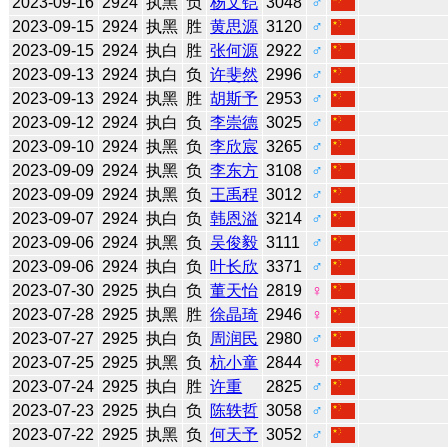
2023-09-16
2924
执黑
负
杨文铠
3048
♂
2023-09-15
2924
执黑
胜
黄思源
3120
♂
2023-09-15
2924
执白
胜
张何源
2922
♂
2023-09-13
2924
执白
负
许斐然
2996
♂
2023-09-13
2924
执黑
胜
胡斯予
2953
♂
2023-09-12
2924
执白
负
李崇德
3025
♂
2023-09-10
2924
执黑
负
李欣宸
3265
♂
2023-09-09
2924
执黑
负
李东方
3108
♂
2023-09-09
2924
执黑
负
王禹程
3012
♂
2023-09-07
2924
执白
负
韩恩溢
3214
♂
2023-09-06
2924
执黑
负
吴俊毅
3111
♂
2023-09-06
2924
执白
负
叶长欣
3371
♂
2023-07-30
2925
执白
负
董天怡
2819
♀
2023-07-28
2925
执黑
胜
徐晶琦
2946
♀
2023-07-27
2925
执白
负
周润民
2980
♂
2023-07-25
2925
执黑
负
杭小童
2844
♀
2023-07-24
2925
执白
胜
许重
2825
♂
2023-07-23
2925
执白
负
陈轶哲
3058
♂
2023-07-22
2925
执黑
负
何天予
3052
♂