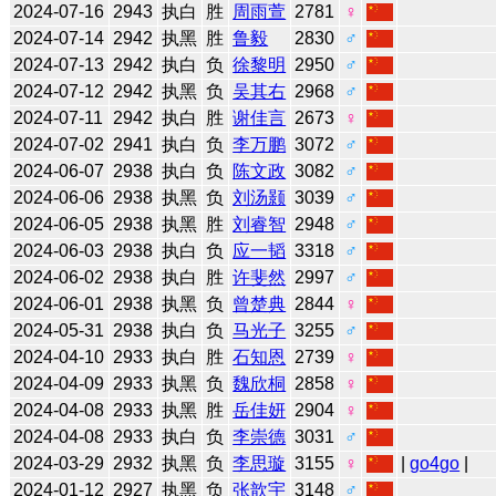
2024-07-16
2943
执白
胜
周雨萱
2781
♀
2024-07-14
2942
执黑
胜
鲁毅
2830
♂
2024-07-13
2942
执白
负
徐黎明
2950
♂
2024-07-12
2942
执黑
负
吴其右
2968
♂
2024-07-11
2942
执白
胜
谢佳言
2673
♀
2024-07-02
2941
执白
负
李万鹏
3072
♂
2024-06-07
2938
执白
负
陈文政
3082
♂
2024-06-06
2938
执黑
负
刘汤颢
3039
♂
2024-06-05
2938
执黑
胜
刘睿智
2948
♂
2024-06-03
2938
执白
负
应一韬
3318
♂
2024-06-02
2938
执白
胜
许斐然
2997
♂
2024-06-01
2938
执黑
负
曾楚典
2844
♀
2024-05-31
2938
执白
负
马光子
3255
♂
2024-04-10
2933
执白
胜
石知恩
2739
♀
2024-04-09
2933
执黑
负
魏欣桐
2858
♀
2024-04-08
2933
执黑
胜
岳佳妍
2904
♀
2024-04-08
2933
执白
负
李崇德
3031
♂
2024-03-29
2932
执黑
负
李思璇
3155
♀
|
go4go
|
2024-01-12
2927
执黑
负
张歆宇
3148
♂