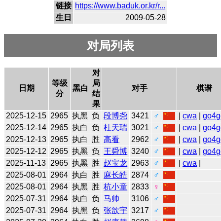
链接
https://www.baduk.or.kr/r...
生日
2009-05-28
对局列表
对
等级
局
日期
黑白
对手
棋谱
分
结
果
2025-12-15
2965
执黑
负
段博尧
3421
♂
|
cwa
|
go4g
2025-12-14
2965
执白
负
杜天瑞
3021
♂
|
cwa
|
go4g
2025-12-13
2965
执白
胜
高看
2962
♂
|
cwa
|
go4g
2025-12-12
2965
执黑
负
王舜博
3240
♂
|
cwa
|
go4g
2025-11-13
2965
执黑
胜
赵宝龙
2963
♂
|
cwa
|
2025-08-01
2964
执白
胜
麻长皓
2874
♂
2025-08-01
2964
执黑
胜
杭小童
2833
♀
2025-07-31
2964
执白
负
马帅
3106
♂
2025-07-31
2964
执黑
负
张歆宇
3217
♂