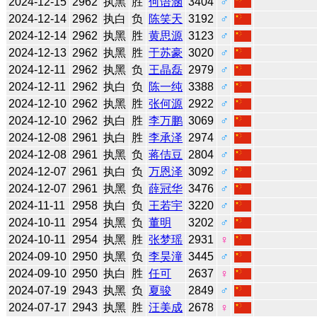
2024-12-15
2962
执黑
胜
何语涵
3404
♂
2024-12-14
2962
执白
负
陈笑天
3192
♂
2024-12-14
2962
执黑
胜
黄思源
3123
♂
2024-12-13
2962
执黑
胜
于苏豪
3020
♂
2024-12-11
2962
执黑
负
王晶磊
2979
♂
2024-12-11
2962
执白
负
陈一纯
3388
♂
2024-12-10
2962
执黑
胜
张何源
2922
♂
2024-12-10
2962
执白
胜
李万鹏
3069
♂
2024-12-08
2961
执白
胜
李承泽
2974
♂
2024-12-08
2961
执黑
负
蒋佶豆
2804
♂
2024-12-07
2961
执白
负
万恩泽
3092
♂
2024-12-07
2961
执黑
负
薛冠华
3476
♂
2024-11-11
2958
执白
负
王若宇
3220
♂
2024-10-11
2954
执黑
负
董明
3202
♂
2024-10-11
2954
执黑
胜
张梦瑶
2931
♀
2024-09-10
2950
执黑
负
李昊潼
3445
♂
2024-09-10
2950
执白
胜
任可
2637
♀
2024-07-19
2943
执黑
负
夏骏
2849
♂
2024-07-17
2943
执黑
胜
汪美成
2678
♀