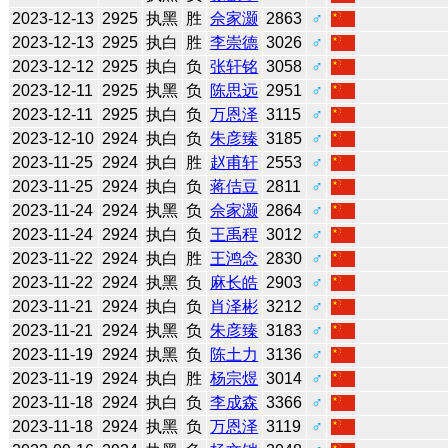
2023-12-13
2925
执黑
胜
佘家灏
2863
♂
2023-12-13
2925
执白
胜
李崇德
3026
♂
2023-12-12
2925
执白
负
张轩铭
3058
♂
2023-12-11
2925
执黑
负
陈思远
2951
♂
2023-12-11
2925
执白
负
万恩泽
3115
♂
2023-12-10
2924
执白
负
朱彦臻
3185
♂
2023-11-25
2924
执白
胜
赵甫轩
2553
♂
2023-11-25
2924
执白
负
蒋佶豆
2811
♂
2023-11-24
2924
执黑
负
佘家灏
2864
♂
2023-11-24
2924
执白
负
王禹程
3012
♂
2023-11-22
2924
执白
胜
王鸿念
2830
♂
2023-11-22
2924
执黑
负
麻长皓
2903
♂
2023-11-21
2924
执白
负
肖泽彬
3212
♂
2023-11-21
2924
执黑
负
朱彦臻
3183
♂
2023-11-19
2924
执黑
负
陈土力
3136
♂
2023-11-19
2924
执白
胜
杨宗煜
3014
♂
2023-11-18
2924
执白
负
李成森
3366
♂
2023-11-18
2924
执黑
负
万恩泽
3119
♂