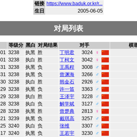
链接
https://www.baduk.or.kr/r...
生日
2005-06-05
对局列表
等级分
黑白
对局结果
对手
棋
-01
3238
执黑
胜
丁明君
3024
♀
-01
3238
执白
胜
丁柯文
3042
♀
-31
3238
执黑
负
王禹程
3008
♂
-31
3238
执黑
负
曾渊海
3266
♂
-30
3238
执白
胜
韩金石
2926
♂
-29
3238
执黑
负
许一笛
3363
♂
-29
3238
执白
胜
王泽宇
3228
♂
-28
3238
执白
负
解学斌
3127
♂
-28
3238
执黑
胜
曾楚典
2813
♀
-21
3239
执黑
负
戴琪高
3257
♂
-25
3240
执白
负
张维
3307
♂
-17
3240
执黑
负
王若宇
3230
♂