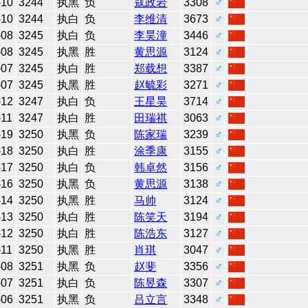
-10
3244
执黑
负
寇政岩
3308
♂
-10
3244
执白
负
李维清
3673
♂
-08
3245
执白
负
李昊潼
3446
♂
-08
3245
执黑
胜
黄思源
3124
♂
-07
3245
执白
胜
郑载想
3387
♂
-07
3245
执黑
胜
赵毓彩
3271
♂
-12
3247
执白
负
王星昊
3714
♂
-11
3247
执白
胜
田瑞祺
3063
♂
-19
3250
执黑
负
陈家瑞
3239
♂
-18
3250
执白
胜
涂季康
3155
♂
-17
3250
执白
负
韩卓然
3156
♂
-16
3250
执黑
负
黄思源
3138
♂
-14
3250
执黑
胜
马帅
3124
♂
-13
3250
执白
胜
陈笑天
3194
♂
-12
3250
执白
胜
陈浩东
3127
♂
-11
3250
执黑
胜
肖琪
3047
♂
-08
3251
执黑
负
赵斐
3356
♂
-07
3251
执白
负
陈昱森
3307
♂
-06
3251
执黑
负
吕立言
3348
♂