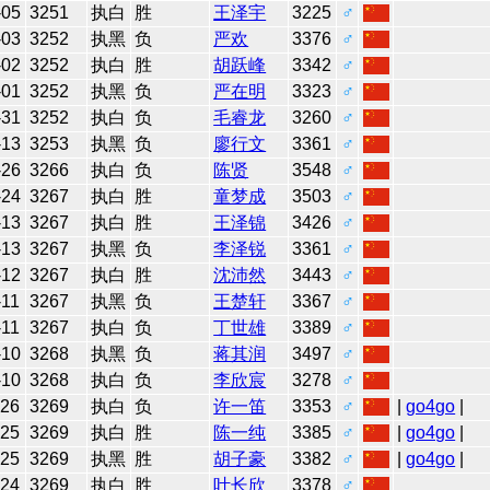
-05
3251
执白
胜
王泽宇
3225
♂
-03
3252
执黑
负
严欢
3376
♂
-02
3252
执白
胜
胡跃峰
3342
♂
-01
3252
执黑
负
严在明
3323
♂
-31
3252
执白
负
毛睿龙
3260
♂
-13
3253
执黑
负
廖行文
3361
♂
-26
3266
执白
负
陈贤
3548
♂
-24
3267
执白
胜
童梦成
3503
♂
-13
3267
执白
胜
王泽锦
3426
♂
-13
3267
执黑
负
李泽锐
3361
♂
-12
3267
执白
胜
沈沛然
3443
♂
-11
3267
执黑
负
王楚轩
3367
♂
-11
3267
执白
负
丁世雄
3389
♂
-10
3268
执黑
负
蒋其润
3497
♂
-10
3268
执白
负
李欣宸
3278
♂
-26
3269
执白
负
许一笛
3353
♂
|
go4go
|
-25
3269
执白
胜
陈一纯
3385
♂
|
go4go
|
-25
3269
执黑
胜
胡子豪
3382
♂
|
go4go
|
-24
3269
执白
胜
叶长欣
3378
♂