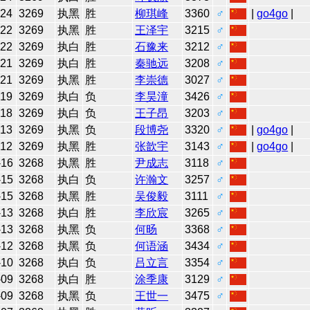
-24
3269
执黑
胜
柳琪峰
3360
♂
|
go4go
|
-22
3269
执黑
胜
王泽宇
3215
♂
-22
3269
执白
胜
石豫来
3212
♂
-21
3269
执白
胜
秦驰远
3208
♂
-21
3269
执黑
胜
李崇德
3027
♂
-19
3269
执白
负
李昊潼
3426
♂
-18
3269
执白
负
王子昂
3203
♂
-13
3269
执黑
负
段博尧
3320
♂
|
go4go
|
-12
3269
执黑
胜
张歆宇
3143
♂
|
go4go
|
-16
3268
执黑
胜
尹成志
3118
♂
-15
3268
执白
负
许瀚文
3257
♂
-15
3268
执黑
胜
吴俊毅
3111
♂
-13
3268
执白
胜
李欣宸
3265
♂
-13
3268
执黑
负
何旸
3368
♂
-12
3268
执黑
负
何语涵
3434
♂
-10
3268
执白
负
吕立言
3354
♂
-09
3268
执白
胜
涂季康
3129
♂
-09
3268
执黑
负
王世一
3475
♂