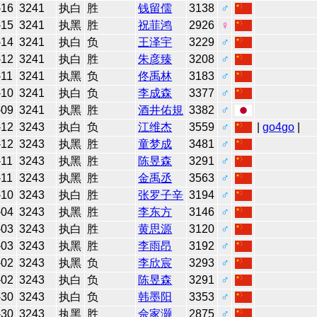
-16
3241
执白
胜
钱留儒
3138
♂
-15
3241
执黑
胜
祝菲鸿
2926
♀
-14
3241
执白
负
王泽宇
3229
♂
-12
3241
执白
胜
朱彦臻
3208
♂
-11
3241
执黑
负
佟禹林
3183
♂
-10
3241
执白
负
李成森
3377
♂
-09
3241
执黑
胜
酒井佑規
3382
♂
-12
3243
执白
负
江维杰
3559
♂
|
go4go
|
-12
3243
执黑
胜
童梦成
3481
♂
-11
3243
执黑
胜
陈昱森
3291
♂
-11
3243
执黑
胜
金禹丞
3563
♂
-10
3243
执白
胜
张罗子辛
3194
♂
-04
3243
执黑
胜
李东方
3146
♂
-03
3243
执白
胜
黄思源
3120
♂
-03
3243
执黑
胜
李雨昂
3192
♂
-02
3243
执黑
负
李欣宸
3293
♂
-02
3243
执白
负
陈昱森
3291
♂
-30
3243
执白
负
韩墨阳
3353
♂
-30
3243
执黑
胜
佘家灏
2875
♂