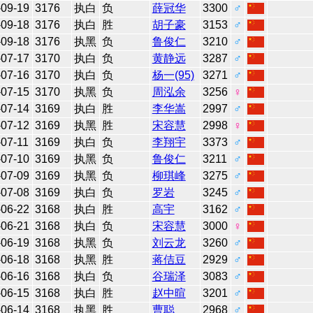
-09-19
3176
执白
负
薛冠华
3300
♂
-09-18
3176
执白
胜
胡子豪
3153
♂
-09-18
3176
执黑
负
鲁俊仁
3210
♂
-07-17
3170
执白
负
黄静远
3287
♂
-07-16
3170
执白
负
杨一(95)
3271
♂
-07-15
3170
执黑
负
周泓余
3256
♀
-07-14
3169
执白
胜
李华嵩
2997
♂
-07-12
3169
执黑
胜
宋容慧
2998
♀
-07-11
3169
执白
负
李翔宇
3373
♂
-07-10
3169
执黑
负
鲁俊仁
3211
♂
-07-09
3169
执黑
负
柳琪峰
3275
♂
-07-08
3169
执白
负
罗岩
3245
♂
-06-22
3168
执白
胜
高宇
3162
♂
-06-21
3168
执白
负
宋容慧
3000
♀
-06-19
3168
执黑
负
刘云龙
3260
♂
-06-18
3168
执黑
胜
蒋佶豆
2929
♂
-06-16
3168
执白
负
谷瑞泽
3083
♂
-06-15
3168
执白
胜
赵中暄
3201
♂
-06-14
3168
执黑
胜
曹聪
2968
♂