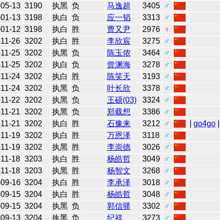
-05-13
3190
执黑
负
马逸超
3405
♂
-01-13
3198
执白
负
应一韬
3313
♂
-01-12
3198
执白
胜
曹又尹
2976
♀
-11-26
3202
执白
胜
李欣宸
3275
♂
-11-25
3202
执黑
负
陈玉侬
3464
♂
-11-25
3202
执白
负
曾渊海
3278
♂
-11-24
3202
执白
胜
陈笑天
3193
♂
-11-24
3202
执黑
负
叶长欣
3378
♂
-11-22
3202
执黑
负
王硕(03)
3324
♂
-11-21
3202
执黑
负
郑载想
3386
♂
-11-21
3202
执白
胜
石豫来
3212
♂
|
go4go
|
-11-19
3202
执白
胜
万恩泽
3118
♂
-11-19
3202
执黑
胜
李崇德
3026
♂
-11-18
3203
执白
胜
杨皓哲
3049
♂
-11-18
3203
执黑
胜
杨智文
3268
♂
-09-16
3204
执白
胜
李承泽
3018
♂
-09-15
3204
执白
胜
杨皓哲
3048
♂
-09-15
3204
执黑
负
郭信驿
3302
♂
-09-13
3204
执黑
负
纪祥
3273
♂