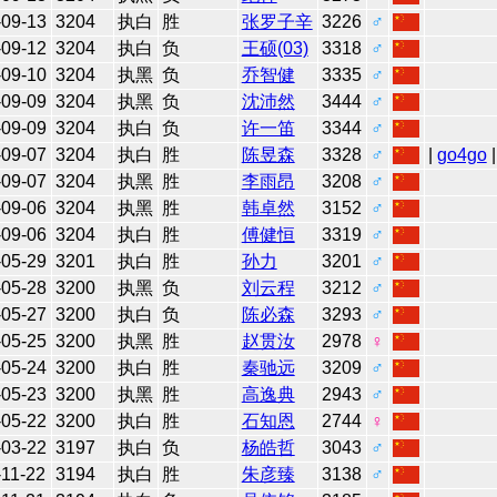
-09-13
3204
执白
胜
张罗子辛
3226
♂
-09-12
3204
执白
负
王硕(03)
3318
♂
-09-10
3204
执黑
负
乔智健
3335
♂
-09-09
3204
执黑
负
沈沛然
3444
♂
-09-09
3204
执白
负
许一笛
3344
♂
-09-07
3204
执白
胜
陈昱森
3328
♂
|
go4go
|
-09-07
3204
执黑
胜
李雨昂
3208
♂
-09-06
3204
执黑
胜
韩卓然
3152
♂
-09-06
3204
执白
胜
傅健恒
3319
♂
-05-29
3201
执白
胜
孙力
3201
♂
-05-28
3200
执黑
负
刘云程
3212
♂
-05-27
3200
执白
负
陈必森
3293
♂
-05-25
3200
执黑
胜
赵贯汝
2978
♀
-05-24
3200
执白
胜
秦驰远
3209
♂
-05-23
3200
执黑
胜
高逸典
2943
♂
-05-22
3200
执白
胜
石知恩
2744
♀
-03-22
3197
执白
负
杨皓哲
3043
♂
-11-22
3194
执白
胜
朱彦臻
3138
♂