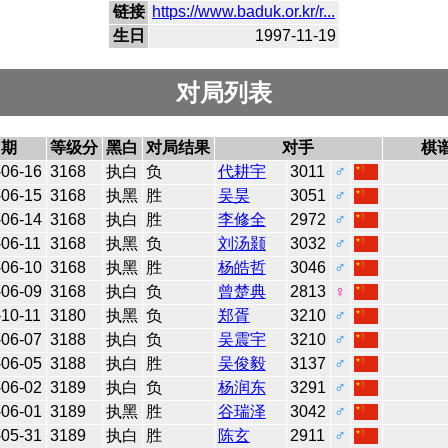
链接
https://www.baduk.or.kr/r...
生日
1997-11-19
对局列表
日期
等级分
黑白
对局结果
对手
棋
-06-16
3168
执白
负
代耕宇
3011
♂
-06-15
3168
执黑
胜
吴昊
3051
♂
-06-14
3168
执白
胜
李修全
2972
♂
-06-11
3168
执黑
负
刘汤颢
3032
♂
-06-10
3168
执黑
胜
杨皓哲
3046
♂
-06-09
3168
执白
负
曾楚典
2813
♀
-10-11
3180
执黑
负
郑胥
3210
♂
-06-07
3188
执白
负
吴震宇
3210
♂
-06-05
3188
执白
胜
吴俊毅
3137
♂
-06-02
3189
执白
负
杨润东
3291
♂
-06-01
3189
执黑
胜
谷瑞泽
3042
♂
-05-31
3189
执白
胜
陈玄
2911
♂