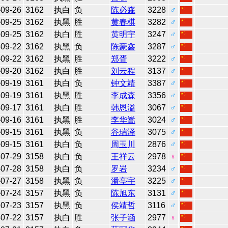
-09-26
3162
执白
负
陈必森
3228
♂
-09-25
3162
执黑
胜
黄春棋
3282
♂
-09-25
3162
执白
胜
黄明宇
3247
♂
-09-22
3162
执黑
负
陈豪鑫
3287
♂
-09-22
3162
执黑
胜
郑胥
3222
♂
-09-20
3162
执白
胜
刘云程
3137
♂
-09-19
3161
执白
负
钟文靖
3387
♂
-09-19
3161
执黑
胜
李成森
3356
♂
-09-17
3161
执白
胜
韩恩溢
3067
♂
-09-16
3161
执黑
胜
李华嵩
3024
♂
-09-15
3161
执黑
负
谷瑞泽
3075
♂
-09-15
3161
执白
负
周玉川
2876
♂
-07-29
3158
执白
负
王祥云
2978
♀
-07-28
3158
执白
负
罗岩
3234
♂
-07-27
3158
执黑
负
潘亭宇
3225
♂
-07-24
3157
执黑
负
陈旭东
3131
♂
-07-23
3157
执黑
负
侯靖哲
3116
♂
-07-22
3157
执白
胜
张子涵
2977
♀