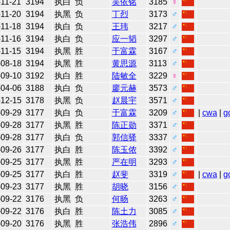
-11-21
3194
执白
负
吴依铭
3185
♀
-11-20
3194
执黑
负
丁烈
3173
♂
-11-18
3194
执白
负
王玮
3217
♂
-11-16
3194
执白
负
应一韬
3297
♂
-11-15
3194
执黑
胜
于富霖
3167
♂
-08-18
3194
执黑
胜
黄思源
3113
♂
-09-10
3192
执白
胜
陆敏全
3229
♀
-04-06
3188
执白
负
廖元赫
3573
♂
-12-15
3178
执黑
负
赵晨宇
3571
♂
-09-29
3177
执白
负
于富霖
3209
♂
|
cwa
|
g
-09-28
3177
执黑
胜
陈正勋
3371
♂
-09-28
3177
执白
负
郭信驿
3337
♂
-09-26
3177
执白
胜
陈玉侬
3392
♂
-09-25
3177
执黑
胜
严在明
3293
♂
-09-25
3177
执白
胜
赵斐
3319
♂
|
cwa
|
g
-09-23
3177
执黑
胜
胡晓
3156
♂
-09-22
3176
执黑
负
何旸
3263
♂
-09-22
3176
执白
胜
陈土力
3085
♂
-09-20
3176
执黑
胜
张浩伟
2896
♂