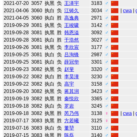
2021-07-20
3057
执黑
负
王泽宇
3183
♂
2021-04-06
3060
执白
负
江铸久
3034
♂
|
cwa
|
2021-04-05
3060
执白
胜
高逸典
2971
♂
2019-09-29
3081
执黑
负
王竣啸
3142
♂
2019-09-28
3081
执黑
胜
韩恩溢
3092
♂
2019-09-28
3081
执白
胜
于浩然
3027
♂
2019-09-26
3081
执黑
负
李欣宸
3177
♂
2019-09-25
3081
执白
负
吕洵锋
2987
♂
2019-09-25
3081
执白
负
薛冠华
3301
♂
2019-09-23
3082
执黑
负
赵斐
3320
♂
2019-09-22
3082
执白
胜
李昊潼
3230
♂
2019-09-22
3082
执白
负
高宇
3158
♂
2019-09-20
3082
执黑
负
蒋其润
3423
♂
2019-09-19
3082
执黑
胜
秦悦欣
3365
♂
2019-09-18
3082
执白
负
罗岩
3245
♂
2019-09-18
3082
执黑
胜
芮乃伟
3138
♀
|
cwa
|
2019-07-17
3083
执黑
胜
方若曦
3125
♀
2019-07-16
3083
执白
负
董堃
3110
♂
2019-07-15
3083
执黑
胜
陈磊
3140
♂