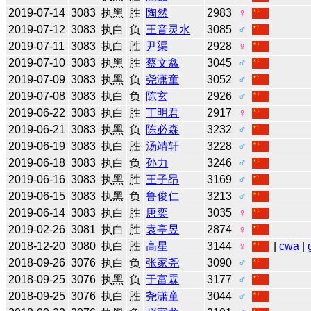
2019-07-14
3083
执黑
胜
陶然
2983
♀
2019-07-12
3083
执白
负
王音灵水
3085
♂
2019-07-11
3083
执白
胜
尹渠
2928
♀
2019-07-10
3083
执黑
胜
蔡文鑫
3045
♂
2019-07-09
3083
执黑
负
尧潇童
3052
♂
2019-07-08
3083
执白
负
陈玄
2926
♂
2019-06-22
3083
执白
胜
丁明君
2917
♀
2019-06-21
3083
执黑
负
陈必森
3232
♂
2019-06-19
3083
执白
胜
汤靖轩
3228
♂
2019-06-18
3083
执白
负
孙力
3246
♂
2019-06-16
3083
执黑
胜
王子昂
3169
♂
2019-06-15
3083
执黑
负
鲁俊仁
3213
♂
2019-06-14
3083
执白
胜
唐奕
3035
♀
2019-02-26
3081
执白
胜
袁亭昱
2874
♀
2018-12-20
3080
执白
胜
高星
3144
♀
|
cwa
|
2018-09-26
3076
执白
负
张家尧
3090
♂
2018-09-25
3076
执黑
负
于富霖
3177
♂
2018-09-25
3076
执白
胜
尧潇童
3044
♂