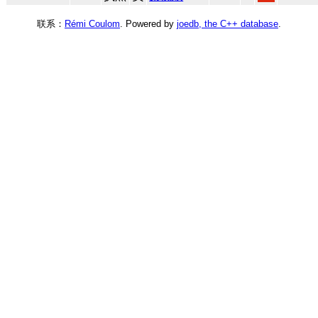
联系：
Rémi Coulom
. Powered by
joedb, the C++ database
.