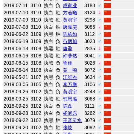
2019-07-11
3110
执白
负
成家业
3183
♂
2019-07-10
3110
执白
胜
方若曦
3124
♀
2019-07-09
3110
执黑
胜
黄明宇
3298
♂
2019-07-08
3110
执白
胜
唐嘉雯
3086
♀
2019-06-22
3109
执黑
胜
陈栋如
3112
♂
2019-06-19
3109
执白
负
范炳旭
3023
♂
2019-06-18
3109
执黑
胜
唐盈
2835
♀
2019-06-16
3108
执黑
胜
许斐然
3041
♂
2019-06-15
3108
执黑
负
鲁佳
3026
♀
2019-06-14
3108
执白
负
黄一鸣
3072
♂
2019-05-21
3107
执黑
负
江维杰
3634
♂
2019-03-05
3105
执白
负
李万鹏
3106
♂
2018-09-26
3102
执白
负
黄明宇
3248
♂
2018-09-25
3102
执黑
胜
韩恩溢
3068
♂
2018-09-25
3102
执白
负
陈磊
3111
♂
2018-09-23
3102
执白
负
杨润东
3262
♂
2018-09-22
3102
执黑
胜
王音灵水
3079
♂
2018-09-20
3102
执白
胜
张岐
3092
♂