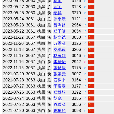
2023-05-28
3060
执黑
负
马帅
3126
♂
2023-05-27
3060
执黑
胜
高宇
3128
♂
2023-05-25
3060
执黑
负
纪祥
3270
♂
2023-05-24
3061
执白
胜
涂季康
3121
♂
2023-05-23
3061
执白
胜
吕洵锋
2964
♂
2023-05-22
3061
执黑
负
郑子健
3054
♂
2022-11-22
3067
执白
负
杨文铠
3050
♂
2022-11-20
3067
执白
胜
万恩泽
3126
♂
2022-11-18
3067
执黑
胜
秦驰远
3206
♂
2022-11-17
3067
执黑
胜
林家翾
3046
♂
2022-11-16
3067
执白
负
李鑫怡
2942
♀
2022-11-15
3067
执黑
胜
张铭康
3175
♂
2021-07-29
3063
执白
负
张家尧
3097
♂
2021-07-28
3063
执白
胜
石豫来
3164
♂
2021-07-27
3063
执黑
负
于富霖
3177
♂
2021-07-26
3063
执黑
负
郑载想
3292
♂
2021-07-24
3063
执黑
负
胡晓
3185
♂
2021-07-22
3063
执黑
负
谷瑞泽
3056
♂
2021-07-20
3063
执白
负
陈栋如
3098
♂