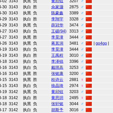
5-02
3143
执黑
负
黄邱铉
3207
♂
4-30
3143
执白
胜
佘家灏
2875
♂
4-30
3143
执黑
负
陈豪鑫
3389
♂
4-29
3143
执白
胜
李翔宇
3328
♂
4-29
3143
执黑
负
薛冠华
3474
♂
4-27
3143
执白
负
王硕(94)
3313
♂
4-27
3143
执黑
胜
李昊潼
3444
♂
4-26
3143
执黑
负
蒋其润
3481
♂
|
go4go
|
4-19
3143
执白
负
李昊潼
3444
♂
4-19
3143
执白
胜
王禹程
3010
♂
4-18
3143
执白
负
李泽锐
3396
♂
4-16
3143
执白
负
戴琪高
3253
♂
4-16
3143
执黑
胜
张铭康
3200
♂
4-15
3143
执黑
胜
桂诗云
2881
♀
4-15
3143
执白
负
徐晶琦
2974
♀
3-19
3142
执黑
负
黄邱铉
3203
♂
3-18
3142
执白
胜
黄思玥
2495
♀
3-18
3142
执黑
负
张轩铭
3044
♂
3-17
3142
执白
负
胡斯予
3016
♂