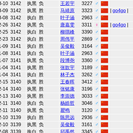
3-10
3142
执黑
负
王若宇
3227
♂
3-09
3142
执黑
胜
马靖原
3323
♂
|
go4go
|
3-08
3142
执白
胜
叶子涵
2963
♂
2-26
3142
执黑
负
唐嘉雯
3311
♀
|
go4go
|
2-25
3142
执白
胜
柳琪峰
3390
♂
2-23
3142
执白
胜
周伟平
2869
♂
1-09
3141
执白
胜
吴俊毅
3164
♂
1-08
3141
执白
负
叶子涵
2963
♂
1-07
3141
执黑
负
段博尧
3360
♂
1-04
3141
执黑
胜
张歆宇
3189
♂
1-04
3141
执白
胜
林子杰
3262
♂
2-15
3140
执黑
胜
王春晖
3412
♂
2-14
3140
执黑
胜
张铭康
3196
♂
2-13
3140
执黑
胜
李崇德
3033
♂
2-11
3140
执白
负
杨皓哲
3046
♂
2-11
3140
执黑
负
瞿鸣
3120
♂
2-10
3139
执白
胜
陈思远
2936
♂
2-10
3139
执黑
负
吴俊毅
3161
♂
2-08
3139
执白
负
邱禹然
3345
♂