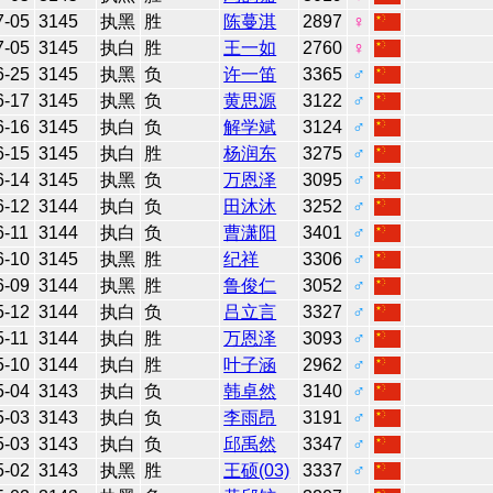
7-05
3145
执黑
胜
陈蔓淇
2897
♀
7-05
3145
执白
胜
王一如
2760
♀
6-25
3145
执黑
负
许一笛
3365
♂
6-17
3145
执黑
负
黄思源
3122
♂
6-16
3145
执白
负
解学斌
3124
♂
6-15
3145
执白
胜
杨润东
3275
♂
6-14
3145
执黑
负
万恩泽
3095
♂
6-12
3144
执白
负
田沐沐
3252
♂
6-11
3144
执白
负
曹潇阳
3401
♂
6-10
3145
执黑
胜
纪祥
3306
♂
6-09
3144
执黑
胜
鲁俊仁
3052
♂
5-12
3144
执白
负
吕立言
3327
♂
5-11
3144
执白
胜
万恩泽
3093
♂
5-10
3144
执白
胜
叶子涵
2962
♂
5-04
3143
执白
负
韩卓然
3140
♂
5-03
3143
执白
负
李雨昂
3191
♂
5-03
3143
执白
负
邱禹然
3347
♂
5-02
3143
执黑
胜
王硕(03)
3337
♂