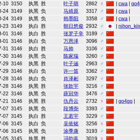
2-10
3150
执黑
胜
叶子萌
2862
♀
|
cwa
|
go4
0-24
3149
执黑
负
马靖原
3317
♂
|
cwa
|
0-24
3149
执黑
负
韩墨阳
3358
♂
|
cwa
|
0-23
3149
执白
胜
朝日悠俊
2932
♂
|
nihon_kii
8-01
3146
执白
胜
张罗子辛
3189
♂
8-01
3146
执白
负
万恩泽
3096
♂
7-31
3146
执白
胜
马帅
3106
♂
7-30
3146
执黑
负
陈家瑞
3260
♂
7-29
3146
执黑
胜
叶子涵
2963
♂
7-29
3146
执白
负
许一笛
3362
♂
7-28
3146
执白
负
肖泽彬
3297
♂
7-28
3146
执黑
胜
张歆宇
3216
♂
7-22
3146
执黑
负
薛冠华
3476
♂
7-21
3146
执黑
胜
仇丹云
2732
♀
|
go4go
|
7-07
3145
执黑
负
段博尧
3393
♂
7-07
3145
执白
胜
王若宇
3229
♂
7-06
3145
执白
负
吴依铭
3256
♀
7-06
3145
执黑
负
涂季康
3193
♂
7-05
3145
执黑
胜
冯韵嘉
3019
♀