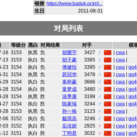
链接
https://www.baduk.or.kr/r...
生日
2011-08-31
对局列表
期
等级分
黑白
对局结果
对手
棋
7-16
3153
执黑
负
胡耀宇
3427
♂
|
cwa
|
7-13
3153
执白
负
胡子豪
3365
♂
|
cwa
|
6-23
3154
执白
负
傅健恒
3395
♂
|
cwa
|
go4
5-31
3154
执黑
负
薛冠华
3478
♂
|
cwa
|
go4
5-29
3154
执白
负
辜梓豪
3666
♂
|
cwa
|
go4
5-28
3154
执白
胜
童梦成
3480
♂
|
cwa
|
go4
4-28
3154
执黑
胜
涂季康
3199
♂
|
cwa
|
go4
4-27
3154
执白
胜
陈家瑞
3244
♂
|
cwa
|
go4
3-28
3153
执黑
负
孙一格
3123
♂
|
cwa
|
2-06
3152
执白
负
戴琪高
3246
♂
|
cwa
|
go4
2-03
3152
执白
胜
岳佳妍
2925
♀
|
cwa
|
go4
1-12
3151
执白
胜
丁明君
3032
♀
|
cwa
|
go4