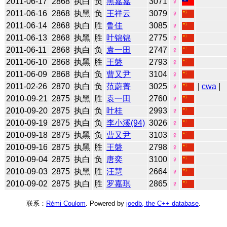
2011-06-17
2868
执白
负
黑嘉嘉
3071
♀
2011-06-16
2868
执黑
负
王祥云
3079
♀
2011-06-14
2868
执白
胜
鲁佳
3085
♀
2011-06-13
2868
执黑
胜
叶锦锦
2775
♀
2011-06-11
2868
执白
负
袁一田
2747
♀
2011-06-10
2868
执黑
胜
王磐
2793
♀
2011-06-09
2868
执白
负
曹又尹
3104
♀
2011-02-26
2870
执白
负
范蔚菁
3025
♀
|
cwa
|
2010-09-21
2875
执黑
胜
袁一田
2760
♀
2010-09-20
2875
执白
负
叶桂
2993
♀
2010-09-19
2875
执白
负
李小溪(94)
3026
♀
2010-09-18
2875
执黑
负
曹又尹
3103
♀
2010-09-16
2875
执黑
胜
王磐
2798
♀
2010-09-04
2875
执白
负
唐奕
3100
♀
2010-09-03
2875
执黑
胜
汪慧
2664
♀
2010-09-02
2875
执白
胜
罗嘉琪
2865
♀
联系：
Rémi Coulom
. Powered by
joedb, the C++ database
.