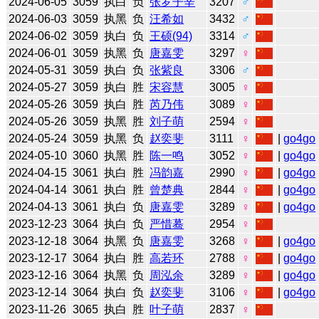
2024-06-05
3059
执白
负
张罗子辛
3207
♂
2024-06-03
3059
执黑
负
汪希如
3432
♂
2024-06-02
3059
执白
负
王硕(94)
3314
♂
2024-06-01
3059
执黑
负
唐嘉雯
3297
♀
2024-05-31
3059
执白
负
张紫良
3306
♂
2024-05-27
3059
执白
胜
宋容慧
3005
♀
2024-05-26
3059
执白
胜
芮乃伟
3089
♀
2024-05-26
3059
执黑
胜
刘子萌
2594
♀
2024-05-24
3059
执黑
负
赵奕斐
3111
♀
|
go4go
2024-05-10
3060
执黑
胜
陈一鸣
3052
♀
|
go4go
2024-04-15
3061
执白
胜
冯韵嘉
2990
♀
|
go4go
2024-04-14
3061
执白
胜
曾楚典
2844
♀
|
go4go
2024-04-13
3061
执白
负
唐嘉雯
3289
♀
|
go4go
2023-12-23
3064
执白
负
严惜蓦
2954
♀
2023-12-18
3064
执黑
负
唐嘉雯
3268
♀
|
go4go
2023-12-17
3064
执白
胜
高若环
2788
♀
|
go4go
2023-12-16
3064
执黑
负
周泓余
3289
♀
|
go4go
2023-12-14
3064
执白
负
赵奕斐
3106
♀
|
go4go
2023-11-26
3065
执白
胜
叶子萌
2837
♀