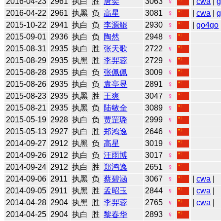
2016-04-23
2961
执白
胜
唐奕
3063
♀
|
cwa
|
2016-04-22
2961
执黑
负
高星
3081
♀
|
cwa
|
2015-10-22
2941
执白
负
李源鲲
2930
♀
|
go4go
2015-09-01
2936
执白
负
陶然
2948
♀
2015-08-31
2935
执白
胜
张天歌
2722
♀
2015-08-29
2935
执黑
胜
李羿蓉
2729
♀
2015-08-28
2935
执白
负
张佩佩
3009
♀
2015-08-26
2935
执白
负
袁亭昱
2891
♀
2015-08-23
2935
执黑
胜
王爽
3047
♀
2015-08-21
2935
执黑
负
陆敏全
3089
♀
2015-05-19
2928
执白
负
贾罡璐
2999
♀
2015-05-13
2927
执白
胜
郑鸿逸
2646
♀
2014-09-27
2912
执黑
负
高星
3019
♀
2014-09-26
2912
执白
负
汪雨博
3017
♀
2014-09-24
2912
执白
胜
郑鸿逸
2651
♀
2014-09-06
2911
执黑
负
蔡碧涵
3067
♀
|
cwa
|
2014-09-05
2911
执黑
胜
孟昭玉
2844
♀
|
cwa
|
2014-04-28
2904
执黑
胜
李羿蓉
2765
♀
|
cwa
|
2014-04-25
2904
执白
胜
黎春华
2893
♀