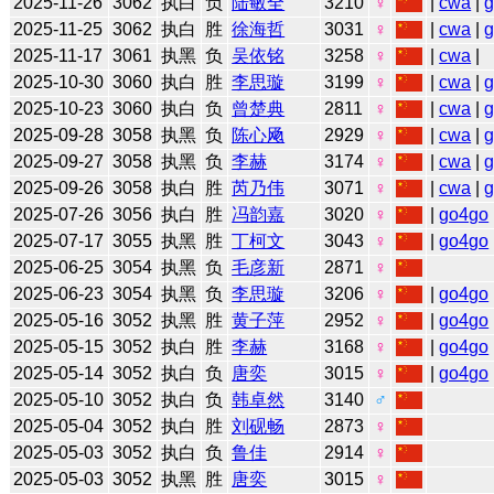
2025-11-26
3062
执白
负
陆敏全
3210
♀
|
cwa
|
2025-11-25
3062
执白
胜
徐海哲
3031
♀
|
cwa
|
2025-11-17
3061
执黑
负
吴依铭
3258
♀
|
cwa
|
2025-10-30
3060
执白
胜
李思璇
3199
♀
|
cwa
|
2025-10-23
3060
执白
负
曾楚典
2811
♀
|
cwa
|
2025-09-28
3058
执黑
负
陈心飏
2929
♀
|
cwa
|
2025-09-27
3058
执黑
负
李赫
3174
♀
|
cwa
|
2025-09-26
3058
执白
胜
芮乃伟
3071
♀
|
cwa
|
2025-07-26
3056
执白
胜
冯韵嘉
3020
♀
|
go4go
2025-07-17
3055
执黑
胜
丁柯文
3043
♀
|
go4go
2025-06-25
3054
执黑
负
毛彦新
2871
♀
2025-06-23
3054
执黑
负
李思璇
3206
♀
|
go4go
2025-05-16
3052
执黑
胜
黄子萍
2952
♀
|
go4go
2025-05-15
3052
执白
胜
李赫
3168
♀
|
go4go
2025-05-14
3052
执白
负
唐奕
3015
♀
|
go4go
2025-05-10
3052
执白
负
韩卓然
3140
♂
2025-05-04
3052
执白
胜
刘砚畅
2873
♀
2025-05-03
3052
执白
负
鲁佳
2914
♀
2025-05-03
3052
执黑
胜
唐奕
3015
♀