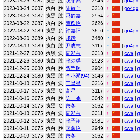
2023-03-25
3087
执黑
胜
祝菲鸿
2945
♀
|
go4go
2023-03-24
3087
执白
胜
陆敏全
3218
♀
|
go4go
2023-03-23
3087
执黑
胜
冯韵嘉
2954
♀
2023-03-22
3087
执白
胜
董欣怡
2626
♀
2022-08-22
3089
执黑
负
许嘉阳
3610
♂
|
go4go
2022-08-20
3089
执白
胜
戎毅
3460
♂
2022-08-19
3089
执白
胜
尹成志
3117
♂
|
go4go
2021-12-27
3080
执黑
负
周泓余
3313
♀
|
cwa
|
2021-12-26
3080
执白
胜
张梦瑶
2923
♀
|
cwa
|
2021-12-25
3080
执白
胜
贾罡璐
2904
♀
|
cwa
|
2021-12-24
3080
执黑
胜
李小溪(94)
3046
♀
|
cwa
|
2021-10-18
3075
执白
负
王晨星
3216
♀
|
cwa
|
2021-10-17
3075
执黑
负
高星
3117
♀
|
cwa
|
2021-10-16
3075
执白
胜
陈一鸣
3042
♀
|
cwa
|
2021-10-14
3075
执黑
负
唐奕
3062
♀
|
cwa
|
2021-10-13
3075
执白
负
周泓余
3311
♀
|
cwa
|
2021-10-12
3075
执黑
负
张子涵
2981
♀
|
cwa
|
2021-10-11
3075
执白
胜
李鑫怡
2949
♀
|
cwa
|
2021-10-09
3075
执黑
胜
唐奕
3062
♀