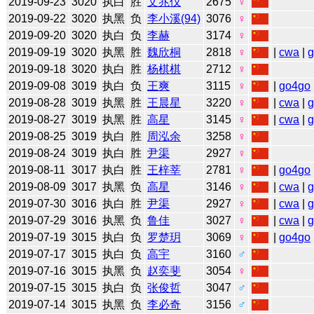
2019-09-23
3020
执白
胜
文兆仪
2675
♀
2019-09-22
3020
执黑
负
李小溪(94)
3076
♀
2019-09-20
3020
执白
负
李赫
3174
♀
2019-09-19
3020
执黑
胜
魏欣桐
2818
♀
|
cwa
|
2019-09-18
3020
执白
胜
杨棋棋
2712
♀
2019-09-08
3019
执白
负
王爽
3115
♀
|
go4go
2019-08-28
3019
执黑
胜
王晨星
3220
♀
|
cwa
|
2019-08-27
3019
执黑
胜
高星
3145
♀
|
cwa
|
2019-08-25
3019
执白
胜
周泓余
3258
♀
2019-08-24
3019
执白
胜
尹渠
2927
♀
2019-08-11
3017
执白
胜
王梓莘
2781
♀
|
go4go
2019-08-09
3017
执黑
负
高星
3146
♀
|
cwa
|
2019-07-30
3016
执白
胜
尹渠
2927
♀
|
cwa
|
2019-07-29
3016
执黑
负
鲁佳
3027
♀
|
cwa
|
2019-07-19
3015
执白
负
罗楚玥
3069
♀
|
go4go
2019-07-17
3015
执白
负
高宇
3160
♂
2019-07-16
3015
执黑
负
赵奕斐
3054
♀
2019-07-15
3015
执白
负
张俊哲
3047
♂
2019-07-14
3015
执黑
负
李必奇
3156
♂