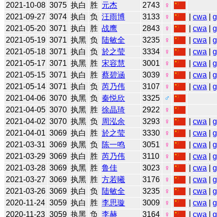
2021-10-08
3075
执白
胜
元杰
2743
♀
2021-09-27
3074
执白
负
汪雨博
3133
♀
|
cwa
|
2021-05-20
3071
执白
胜
战鹰
2843
♀
|
cwa
|
2021-05-19
3071
执黑
负
陆敏全
3235
♀
|
cwa
|
2021-05-18
3071
执白
负
於之莹
3334
♀
|
cwa
|
2021-05-17
3071
执黑
胜
宋容慧
3001
♀
|
cwa
|
2021-05-15
3071
执白
胜
蔡碧涵
3039
♀
|
cwa
|
2021-05-14
3071
执白
负
芮乃伟
3107
♀
|
cwa
|
2021-04-06
3070
执黑
负
秦悦欣
3325
♂
2021-04-05
3070
执黑
胜
徐晶琦
2922
♀
2021-04-02
3070
执黑
负
周泓余
3293
♀
|
cwa
|
2021-04-01
3069
执白
胜
於之莹
3330
♀
|
cwa
|
2021-03-31
3069
执黑
负
陈一鸣
3051
♀
|
cwa
|
2021-03-29
3069
执白
胜
芮乃伟
3110
♀
|
cwa
|
2021-03-28
3069
执黑
胜
鲁佳
3023
♀
|
cwa
|
2021-03-27
3069
执黑
胜
方若曦
3176
♀
|
cwa
|
2021-03-26
3069
执白
负
陆敏全
3235
♀
|
cwa
|
2020-11-24
3059
执白
胜
李思璇
3009
♀
|
cwa
|
2020-11-23
3059
执黑
负
李赫
3164
♀
|
cwa
|