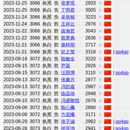
2023-11-25
3066
执黑
负
张梦瑶
2933
♀
2023-11-25
3066
执白
负
丁明君
3005
♀
2023-11-24
3066
执黑
负
吴依铭
3223
♀
2023-11-24
3066
执白
胜
王祥云
2976
♀
2023-11-22
3066
执白
胜
徐海哲
3043
♀
2023-11-22
3066
执黑
胜
曾楚典
2836
♀
2023-11-21
3066
执白
胜
谢梓萌
2717
♀
2023-11-21
3066
执黑
负
於之莹
3318
♀
|
go4go
2023-09-16
3072
执白
负
陆敏全
3220
♀
2023-09-15
3072
执黑
胜
尹渠
2926
♀
2023-09-15
3072
执白
负
汪雨博
3110
♀
|
go4go
2023-09-13
3072
执黑
胜
张馨月
2877
♀
2023-09-13
3072
执白
胜
冯韵嘉
2967
♀
2023-09-12
3072
执白
胜
徐晶琦
2948
♀
2023-09-10
3072
执黑
胜
冯盛敬悦
2679
♀
2023-09-09
3072
执白
负
陈心飏
2890
♀
2023-09-09
3072
执黑
负
方若曦
3171
♀
2023-08-29
3073
执黑
胜
张子涵
2962
♀
|
go4go
2023-08-28
3073
执白
胜
祝菲鸿
2941
♀
|
go4go