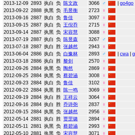
2013-12-09
2893
执白
负
陈文政
3066
♂
|
go4go
2013-09-22
2888
执黑
负
毛昱衡
2723
♀
2013-09-16
2887
执白
负
鲁佳
3097
♀
2013-09-15
2887
执白
负
王倪乔
2715
♀
2013-09-14
2887
执黑
负
宋容慧
3088
♀
2013-07-19
2887
执白
负
陈昱森
3267
♂
2013-07-18
2887
执白
胜
张越然
2943
♀
2013-06-04
2886
执白
负
白豫林
2893
♂
|
cwa
|
2013-03-18
2886
执白
胜
黎剑
2570
♀
2012-09-26
2884
执黑
负
陶然
2869
♀
2012-09-25
2884
执黑
负
蔡碧涵
3008
♀
2012-09-23
2884
执白
负
鲁佳
3102
♀
2012-09-22
2884
执黑
胜
陈一鸣
3069
♀
2012-09-19
2884
执白
胜
王祥云
3064
♀
2012-09-16
2884
执白
胜
乔诗尧
2837
♀
2012-09-15
2884
执黑
负
张越然
2956
♀
2012-05-14
2881
执白
胜
贾罡璐
2894
♀
2012-05-11
2881
执黑
负
蔡碧涵
2993
♀
2012-05-10
2881
执黑
负
宋容慧
3071
♀