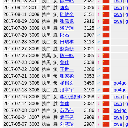
2017-09-13
3011
执白
负
陈一鸣
3087
♀
|
cwa
|
2017-09-12
3011
执白
胜
唐奕
3026
♀
|
cwa
|
2017-08-11
3009
执白
负
陆敏全
3151
♀
|
cwa
|
2017-08-09
3009
执白
胜
张佩佩
2916
♀
|
cwa
|
2017-07-30
3009
执黑
胜
潘昕玮
3125
♂
2017-07-29
3009
执黑
胜
郎杰
2907
♂
2017-07-28
3009
执白
负
田瑞祺
3113
♂
2017-07-27
3009
执白
胜
赵奕斐
3021
♀
2017-07-25
3008
执黑
负
陈一鸣
3085
♀
2017-07-23
3008
执黑
负
鲁佳
3038
♀
2017-07-22
3008
执白
负
王世一
3286
♂
2017-07-21
3008
执黑
负
张家尧
3053
♂
2017-07-19
3008
执黑
负
杨楷文
3459
♂
|
go4go
2017-07-18
3008
执白
胜
潘亭宇
3190
♂
|
go4go
2017-07-16
3008
执白
负
李小溪(94)
3058
♀
|
cwa
|
2017-07-14
3008
执白
胜
鲁佳
3037
♀
|
cwa
|
2017-07-08
3007
执白
负
芮乃伟
3186
♀
|
go4go
2017-06-24
3007
执白
胜
袁亭昱
2909
♀
|
cwa
|
2017-05-07
3003
执白
胜
刘慧玲
2987
♀
|
cwa
|