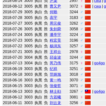
2018-08-14
3005
执白
负
尹渠
2957
♀
|
cwa
|
2018-08-12
3005
执黑
胜
曹又尹
3072
♀
|
cwa
|
2018-07-29
3005
执白
负
何旸
3244
♂
2018-07-28
3005
执白
负
高宇
3183
♂
2018-07-27
3005
执黑
负
周元俊
3262
♂
2018-07-26
3005
执黑
胜
朱剑舜
3058
♂
2018-07-24
3005
执黑
胜
潘亭宇
3224
♂
2018-07-23
3005
执白
负
程宏昊
3196
♂
2018-07-22
3005
执白
负
杨润东
3257
♂
2018-07-21
3005
执白
胜
王祥云
2978
♀
2018-07-20
3004
执黑
负
邱金波
3244
♂
2018-07-13
3004
执白
负
芮乃伟
3175
♀
|
go4go
2018-06-19
3003
执黑
负
纪祥
3251
♂
2018-06-18
3003
执黑
负
范炳旭
3018
♂
2018-06-16
3003
执黑
负
黄一鸣
3070
♂
2018-06-15
3003
执白
负
张俊哲
3071
♂
2018-06-13
3003
执白
负
林士勛
3267
♂
|
go4go
2018-06-12
3003
执白
胜
方若曦
3081
♀
2018-06-11
3003
执黑
负
刘云龙
3256
♂