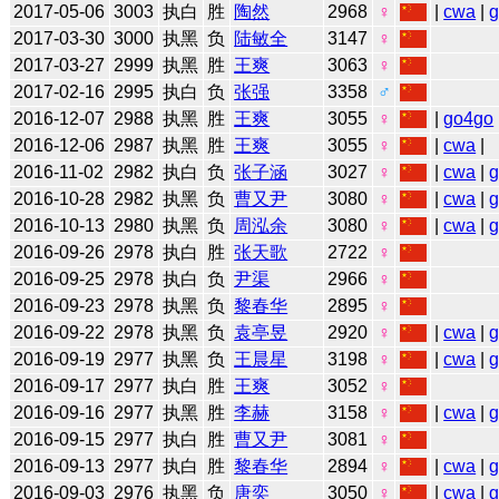
2017-05-06
3003
执白
胜
陶然
2968
♀
|
cwa
|
2017-03-30
3000
执黑
负
陆敏全
3147
♀
2017-03-27
2999
执黑
胜
王爽
3063
♀
2017-02-16
2995
执白
负
张强
3358
♂
2016-12-07
2988
执黑
胜
王爽
3055
♀
|
go4go
2016-12-06
2987
执黑
胜
王爽
3055
♀
|
cwa
|
2016-11-02
2982
执白
负
张子涵
3027
♀
|
cwa
|
2016-10-28
2982
执黑
负
曹又尹
3080
♀
|
cwa
|
2016-10-13
2980
执黑
负
周泓余
3080
♀
|
cwa
|
2016-09-26
2978
执白
胜
张天歌
2722
♀
2016-09-25
2978
执白
负
尹渠
2966
♀
2016-09-23
2978
执黑
负
黎春华
2895
♀
2016-09-22
2978
执黑
负
袁亭昱
2920
♀
|
cwa
|
2016-09-19
2977
执黑
负
王晨星
3198
♀
|
cwa
|
2016-09-17
2977
执白
胜
王爽
3052
♀
2016-09-16
2977
执黑
胜
李赫
3158
♀
|
cwa
|
2016-09-15
2977
执白
胜
曹又尹
3081
♀
2016-09-13
2977
执白
胜
黎春华
2894
♀
|
cwa
|
2016-09-03
2976
执黑
负
唐奕
3050
♀
|
cwa
|