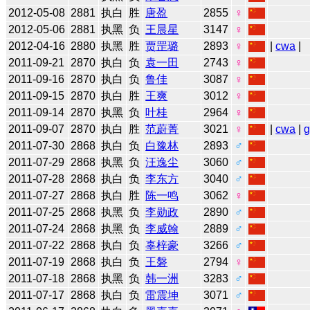
2012-05-08
2881
执白
胜
唐盈
2855
♀
2012-05-06
2881
执黑
负
王晨星
3147
♀
2012-04-16
2880
执黑
胜
贾罡璐
2893
♀
|
cwa
|
2011-09-21
2870
执白
负
袁一田
2743
♀
2011-09-16
2870
执白
负
鲁佳
3087
♀
2011-09-15
2870
执白
胜
王爽
3012
♀
2011-09-14
2870
执黑
负
叶桂
2964
♀
2011-09-07
2870
执白
胜
范蔚菁
3021
♀
|
cwa
|
2011-07-30
2868
执白
负
白豫林
2893
♂
2011-07-29
2868
执黑
负
汪逸尘
3060
♂
2011-07-28
2868
执白
负
李东方
3040
♂
2011-07-27
2868
执白
胜
陈一鸣
3062
♀
2011-07-25
2868
执黑
负
李勋政
2890
♂
2011-07-24
2868
执黑
负
李威翰
2889
♂
2011-07-22
2868
执白
负
辜梓豪
3266
♂
2011-07-19
2868
执白
负
王磐
2794
♀
2011-07-18
2868
执黑
负
韩一洲
3283
♂
2011-07-17
2868
执白
负
雷震坤
3071
♂