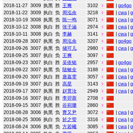
2018-11-27
3009
执黑
胜
王爽
3102
♀
|
go4go
2018-11-22
3009
执白
负
周泓余
3218
♀
|
cwa
|
2018-10-19
3008
执黑
负
陈一鸣
3071
♀
|
cwa
|
2018-10-12
3008
执白
胜
张子涵
2974
♀
|
cwa
|
2018-10-11
3008
执白
负
李赫
3141
♀
|
cwa
|
2018-09-28
3007
执黑
负
周泓余
3207
♀
|
go4go
2018-09-26
3007
执黑
负
储可儿
2980
♀
|
cwa
|
2018-09-25
3007
执白
负
王爽
3097
♀
2018-09-23
3007
执白
胜
吴依铭
2957
♀
|
go4go
2018-09-22
3007
执黑
负
陆敏全
3188
♀
|
cwa
|
2018-09-20
3007
执白
胜
唐嘉雯
3057
♀
|
cwa
|
2018-09-19
3007
执白
胜
高星
3143
♀
|
cwa
|
2018-09-17
3007
执黑
胜
赵贯汝
2949
♀
|
cwa
|
2018-09-16
3007
执白
胜
李羿蓉
2708
♀
2018-09-15
3007
执黑
胜
谷宛珊
2860
♀
2018-08-28
3006
执黑
负
曹又尹
3072
♀
|
cwa
|
2018-08-25
3006
执白
负
於之莹
3316
♀
|
cwa
|
2018-08-24
3006
执黑
负
方若曦
3085
♀
|
cwa
|