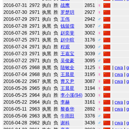
2016-07-31
2972
执白
胜
战鹰
2851
♀
2016-07-30
2971
执黑
胜
罗楚玥
2927
♀
2016-07-29
2971
执白
负
王伟
2942
♂
2016-07-28
2971
执黑
负
钱留儒
3087
♂
2016-07-26
2971
执白
负
赵奕斐
3002
♀
2016-07-25
2971
执黑
负
赵中暄
3176
♂
2016-07-24
2971
执白
胜
程观
3090
♂
2016-07-23
2971
执黑
胜
王嘉宝
3039
♂
2016-07-22
2971
执白
负
吴俊豪
3095
♂
2016-07-05
2968
执黑
负
陆敏全
3125
♀
|
cwa
|
2016-07-04
2968
执白
负
王晨星
3195
♀
|
cwa
|
2016-06-22
2967
执黑
负
曹又尹
3087
♀
|
cwa
|
2016-05-26
2965
执白
负
王晨星
3194
♀
2016-05-25
2964
执白
胜
李小溪(94)
3030
♀
2016-05-22
2964
执白
负
李赫
3161
♀
|
cwa
|
2016-05-11
2963
执黑
胜
黎春华
2892
♀
|
cwa
|
2016-05-06
2963
执黑
负
牛雨田
3376
♂
2016-04-28
2962
执白
负
谢科
3436
♂
|
cwa
|