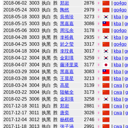
2018-06-02
3003
执白
胜
郑岩
2876
♀
|
go4go
2018-05-24
3003
执白
负
陶然
2979
♀
|
go4go
2018-05-18
3003
执白
负
吳侑珍
3273
♀
|
kba
|
g
2018-05-15
3003
执白
负
黑嘉嘉
3086
♀
|
kba
|
g
2018-05-06
3003
执白
负
周泓余
3178
♀
|
go4go
2018-04-28
3003
执黑
胜
李裕眞
2935
♀
|
kba
|
g
2018-04-25
3003
执黑
负
於之莹
3317
♀
|
go4go
2018-04-18
3004
执白
胜
李玟眞
3017
♀
|
kba
|
g
2018-04-12
3004
执黑
负
金彩瑛
3259
♀
|
kba
|
g
2018-04-07
3004
执白
负
藤泽里菜
3177
♀
|
kba
|
g
2018-03-29
3004
执黑
负
黑嘉嘉
3083
♀
|
kba
|
g
2018-03-28
3004
执黑
负
王晨星
3213
♀
|
kba
|
g
2018-03-24
3004
执白
负
高星
3139
♀
|
cwa
|
2018-03-22
3004
执白
负
陆敏全
3173
♀
|
cwa
|
2018-02-25
3006
执黑
负
金彩瑛
3258
♀
|
kba
|
g
2017-12-18
3011
执白
胜
郑岩
2881
♀
|
cwa
|
2017-12-17
3011
执黑
胜
唐奕
3026
♀
|
cwa
|
2017-12-04
3012
执黑
胜
杨棋棋
2746
♀
2017-11-18
3013
执白
胜
张子涵
2991
♀
|
cwa
|