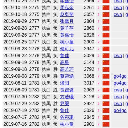
2019-10-25
2775
执黑
负
李鑫怡
2964
♀
|
cwa
|
2019-10-19
2775
执白
负
周泓余
3261
♀
|
cwa
|
2019-10-18
2775
执白
负
赵奕斐
3057
♀
|
cwa
|
2019-09-29
2777
执黑
负
张馨月
2804
♀
2019-09-28
2777
执白
负
黄子萍
2860
♀
2019-09-26
2777
执黑
负
黄嘉怡
2826
♀
2019-09-25
2777
执白
负
杭小童
2900
♀
2019-09-23
2778
执黑
胜
储可儿
2947
♀
2019-09-22
2778
执黑
负
鲁佳
3029
♀
|
cwa
|
2019-09-19
2778
执黑
负
高星
3144
♀
2019-09-18
2778
执白
胜
高若环
2792
♀
2019-09-08
2779
执黑
胜
蔡碧涵
3068
♀
|
go4go
2019-08-11
2781
执黑
负
潘阳
3017
♀
|
go4go
2019-08-09
2781
执白
胜
贾罡璐
2963
♀
|
cwa
|
2019-07-30
2782
执白
负
方若曦
3128
♀
|
cwa
|
2019-07-29
2782
执黑
胜
尹渠
2927
♀
|
cwa
|
2019-07-19
2782
执白
胜
鲁佳
3026
♀
|
go4go
2019-07-17
2782
执黑
负
谷宛珊
2845
♀
2019-07-16
2782
执黑
负
杭小童
2901
♀