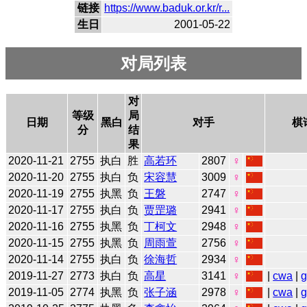
链接
https://www.baduk.or.kr/r...
生日
2001-05-22
对局列表
对
等级
局
日期
黑白
对手
棋
分
结
果
2020-11-21
2755
执白
胜
高若环
2807
♀
2020-11-20
2755
执白
负
宋容慧
3009
♀
2020-11-19
2755
执黑
负
王磐
2747
♀
2020-11-17
2755
执白
负
贾罡璐
2941
♀
2020-11-16
2755
执黑
负
丁柯文
2948
♀
2020-11-15
2755
执黑
负
周雨萱
2756
♀
2020-11-14
2755
执白
负
徐海哲
2934
♀
2019-11-27
2773
执白
负
高星
3141
♀
|
cwa
|
2019-11-05
2774
执黑
负
张子涵
2978
♀
|
cwa
|