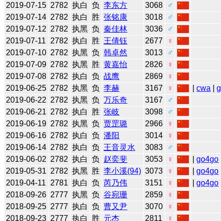
2019-07-15
2782
执白
负
李东方
3068
♂
2019-07-14
2782
执白
胜
张铭康
3018
♂
2019-07-12
2782
执黑
负
秦佳林
3036
♂
2019-07-11
2782
执白
胜
王倩钰
2677
♀
2019-07-10
2782
执黑
负
韩卓然
3013
♂
2019-07-09
2782
执黑
胜
黄嘉怡
2826
♀
2019-07-08
2782
执白
负
战鹰
2869
♀
2019-06-25
2782
执黑
负
李赫
3167
♀
|
cwa
|
2019-06-22
2782
执黑
负
万乐奇
3167
♂
2019-06-21
2782
执白
胜
张岐
3098
♂
2019-06-19
2782
执黑
负
贾罡璐
2966
♀
2019-06-16
2782
执白
负
潘阳
3014
♀
2019-06-14
2782
执白
负
王音灵水
3083
♂
2019-06-02
2782
执白
负
赵奕斐
3053
♀
|
go4go
2019-05-31
2782
执黑
胜
李小溪(94)
3073
♀
|
go4go
2019-04-11
2781
执白
负
芮乃伟
3151
♀
|
go4go
2018-09-26
2777
执黑
负
谷宛珊
2859
♀
2018-09-25
2777
执白
负
曹又尹
3070
♀
2018-09-23
2777
执白
胜
元杰
2811
♀