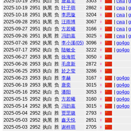
2025-10-19
2951
执白
负
唐嘉雯
3303
♀
|
cwa
|
2025-10-19
2951
执黑
负
叶子萌
2862
♀
|
cwa
|
2025-10-18
2951
执黑
负
李思璇
3204
♀
|
cwa
|
2025-09-28
2951
执黑
负
汪雨博
3067
♀
|
cwa
|
2025-09-27
2951
执白
负
方若曦
3166
♀
|
cwa
|
2025-09-26
2951
执黑
胜
冯韵嘉
3025
♀
|
cwa
|
2025-07-26
2952
执黑
负
李小溪(05)
3096
♀
|
go4go
2025-07-17
2952
执白
负
陆敏全
3222
♀
|
go4go
2025-06-27
2953
执黑
负
徐海哲
3050
♀
2025-06-26
2953
执白
胜
毛彦新
2872
♀
2025-06-25
2953
执白
胜
於之莹
3286
♀
2025-06-23
2953
执白
胜
李赫
3167
♀
|
go4go
2025-06-19
2953
执黑
负
唐奕
3015
♀
|
go4go
2025-05-16
2952
执白
负
潘阳
3053
♀
|
go4go
2025-05-15
2952
执白
负
方若曦
3160
♀
|
go4go
2025-05-14
2952
执黑
负
冯韵嘉
3015
♀
|
go4go
2025-05-04
2952
执白
胜
贾罡璐
2793
♀
2025-05-03
2952
执黑
胜
鑫天悦
2651
♀
2025-05-03
2952
执白
胜
谢梓萌
2705
♀