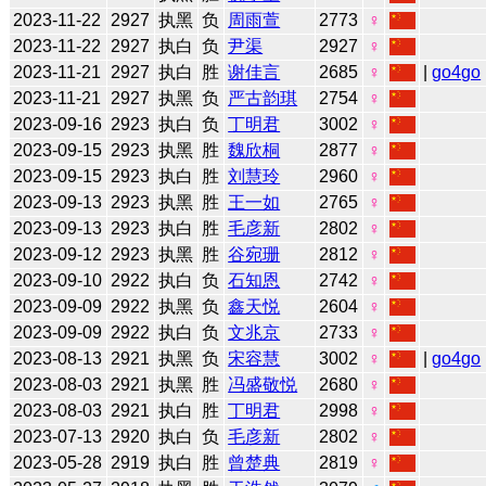
2023-11-22
2927
执黑
负
周雨萱
2773
♀
2023-11-22
2927
执白
负
尹渠
2927
♀
2023-11-21
2927
执白
胜
谢佳言
2685
♀
|
go4go
2023-11-21
2927
执黑
负
严古韵琪
2754
♀
2023-09-16
2923
执白
负
丁明君
3002
♀
2023-09-15
2923
执黑
胜
魏欣桐
2877
♀
2023-09-15
2923
执白
胜
刘慧玲
2960
♀
2023-09-13
2923
执黑
胜
王一如
2765
♀
2023-09-13
2923
执白
胜
毛彦新
2802
♀
2023-09-12
2923
执黑
胜
谷宛珊
2812
♀
2023-09-10
2922
执白
负
石知恩
2742
♀
2023-09-09
2922
执黑
负
鑫天悦
2604
♀
2023-09-09
2922
执白
负
文兆京
2733
♀
2023-08-13
2921
执黑
负
宋容慧
3002
♀
|
go4go
2023-08-03
2921
执黑
胜
冯盛敬悦
2680
♀
2023-08-03
2921
执白
胜
丁明君
2998
♀
2023-07-13
2920
执白
负
毛彦新
2802
♀
2023-05-28
2919
执白
胜
曾楚典
2819
♀