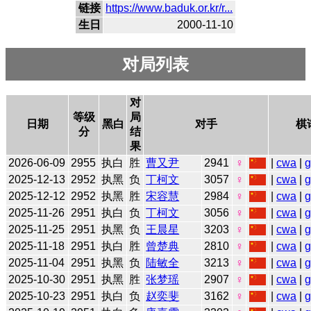
链接
https://www.baduk.or.kr/r...
生日
2000-11-10
对局列表
对
等级
局
日期
黑白
对手
棋
分
结
果
2026-06-09
2955
执白
胜
曹又尹
2941
♀
|
cwa
|
2025-12-13
2952
执黑
负
丁柯文
3057
♀
|
cwa
|
2025-12-12
2952
执黑
胜
宋容慧
2984
♀
|
cwa
|
2025-11-26
2951
执白
负
丁柯文
3056
♀
|
cwa
|
2025-11-25
2951
执黑
负
王晨星
3203
♀
|
cwa
|
2025-11-18
2951
执白
胜
曾楚典
2810
♀
|
cwa
|
2025-11-04
2951
执黑
负
陆敏全
3213
♀
|
cwa
|
2025-10-30
2951
执黑
胜
张梦瑶
2907
♀
|
cwa
|
2025-10-23
2951
执白
负
赵奕斐
3162
♀
|
cwa
|