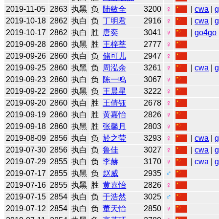
2019-11-05
2863
执黑
负
陆敏全
3200
♀
|
cwa
|
2019-10-18
2862
执白
负
丁明君
2916
♀
|
cwa
|
2019-10-17
2862
执白
胜
唐奕
3041
♀
|
go4go
2019-09-28
2860
执黑
胜
王梓莘
2777
♀
2019-09-26
2860
执白
负
储可儿
2947
♀
2019-09-25
2860
执黑
负
周泓余
3261
♀
|
cwa
|
2019-09-23
2860
执白
负
陈一鸣
3067
♀
2019-09-22
2860
执黑
负
王晨星
3222
♀
2019-09-20
2860
执白
胜
王倩钰
2678
♀
2019-09-19
2860
执白
胜
黄嘉怡
2826
♀
2019-09-18
2860
执黑
胜
张馨月
2803
♀
2019-08-09
2856
执白
负
於之莹
3293
♀
|
cwa
|
2019-07-30
2856
执白
负
鲁佳
3027
♀
|
cwa
|
2019-07-29
2855
执白
负
李赫
3170
♀
|
cwa
|
2019-07-17
2855
执黑
负
赵威
2935
♂
2019-07-16
2855
执黑
胜
黄嘉怡
2826
♀
2019-07-15
2854
执白
负
于浩然
3025
♂
2019-07-12
2854
执白
负
董天怡
2850
♀