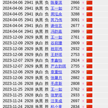
2024-04-06
2941
执黑
负
陈蔓淇
2866
♀
2024-04-06
2941
执黑
负
王一如
2752
♀
2024-04-05
2941
执白
负
周泓余
3288
♀
2024-04-05
2941
执黑
负
芮乃伟
3091
♀
2024-04-04
2941
执白
胜
谢佳言
2677
♀
2024-04-04
2941
执黑
胜
冯韵嘉
2989
♀
2023-12-09
2929
执黑
胜
王一如
2761
♀
2023-12-09
2929
执白
胜
谷宛珊
2809
♀
2023-12-08
2929
执黑
胜
祝菲鸿
2932
♀
2023-12-08
2929
执白
胜
王舒瑶
2753
♀
2023-12-07
2929
执白
负
李鑫怡
2924
♀
2023-12-07
2929
执黑
胜
严古韵琪
2755
♀
2023-12-06
2929
执白
负
章重恒
2829
♀
2023-12-06
2929
执黑
负
张馨月
2882
♀
2023-11-26
2928
执白
胜
毛彦新
2808
♀
2023-11-25
2928
执黑
胜
王一如
2762
♀
2023-11-25
2928
执白
负
张梦瑶
2933
♀
2023-11-24
2928
执黑
胜
汪美成
2697
♀
2023-11-24
2928
执黑
胜
杭小童
2834
♀