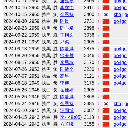
2024-10-17
2960
执白
负
唐嘉雯
3309
♀
|
go4go
2024-10-16
2960
执黑
胜
李鑫怡
2911
♀
|
go4go
2024-10-15
2960
执白
负
金恩持
3400
♀
|
kba
|
g
2024-09-30
2959
执白
胜
陈晨
2731
♀
|
go4go
2024-09-23
2959
执黑
负
陈心飏
2898
♀
2024-09-22
2959
执黑
胜
丁柯文
3036
♀
2024-09-21
2959
执黑
胜
尹渠
2905
♀
2024-09-18
2959
执黑
胜
陈蔓淇
2875
♀
|
go4go
2024-08-20
2956
执黑
胜
徐海哲
3046
♀
|
go4go
2024-08-17
2956
执黑
胜
李思璇
3170
♀
|
go4go
2024-07-26
2953
执黑
负
陆敏全
3230
♀
|
go4go
2024-07-07
2951
执白
负
高星
3121
♀
|
go4go
2024-06-18
2949
执白
负
李赫
3175
♀
|
go4go
2024-05-26
2946
执白
负
岳佳妍
2905
♀
2024-05-26
2946
执白
胜
陈蔓淇
2868
♀
2024-05-24
2946
执白
负
金恩持
3385
♀
|
kba
|
g
2024-05-10
2945
执黑
负
汪雨博
3087
♀
|
go4go
2024-04-15
2943
执白
胜
李小溪(05)
3118
♀
|
go4go
2024-04-14
2942
执黑
胜
方若曦
3155
♀
|
go4go