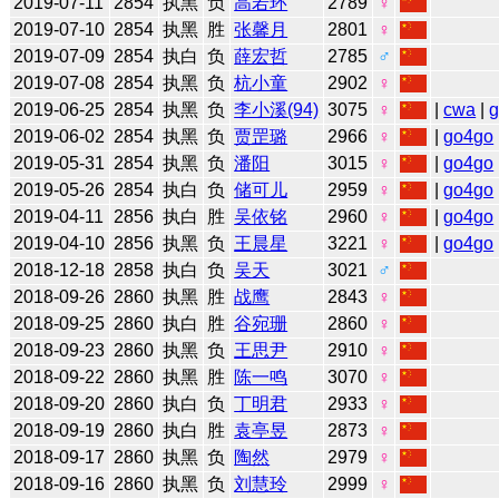
2019-07-11
2854
执黑
负
高若环
2789
♀
2019-07-10
2854
执黑
胜
张馨月
2801
♀
2019-07-09
2854
执白
负
薛宏哲
2785
♂
2019-07-08
2854
执黑
负
杭小童
2902
♀
2019-06-25
2854
执黑
负
李小溪(94)
3075
♀
|
cwa
|
2019-06-02
2854
执黑
负
贾罡璐
2966
♀
|
go4go
2019-05-31
2854
执黑
负
潘阳
3015
♀
|
go4go
2019-05-26
2854
执白
负
储可儿
2959
♀
|
go4go
2019-04-11
2856
执白
胜
吴依铭
2960
♀
|
go4go
2019-04-10
2856
执黑
负
王晨星
3221
♀
|
go4go
2018-12-18
2858
执白
负
吴天
3021
♂
2018-09-26
2860
执黑
胜
战鹰
2843
♀
2018-09-25
2860
执白
胜
谷宛珊
2860
♀
2018-09-23
2860
执黑
负
王思尹
2910
♀
2018-09-22
2860
执黑
胜
陈一鸣
3070
♀
2018-09-20
2860
执白
负
丁明君
2933
♀
2018-09-19
2860
执白
胜
袁亭昱
2873
♀
2018-09-17
2860
执黑
负
陶然
2979
♀
2018-09-16
2860
执黑
负
刘慧玲
2999
♀