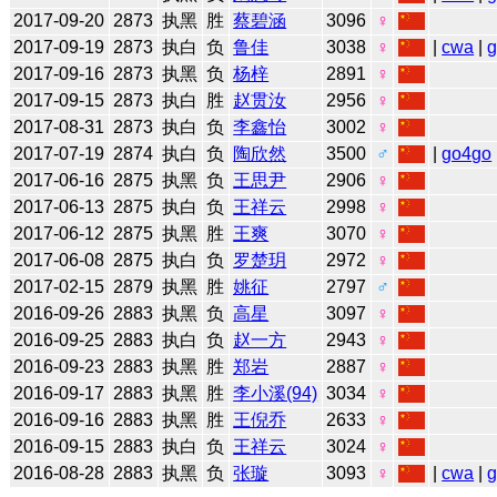
2017-09-20
2873
执黑
胜
蔡碧涵
3096
♀
2017-09-19
2873
执白
负
鲁佳
3038
♀
|
cwa
|
2017-09-16
2873
执黑
负
杨梓
2891
♀
2017-09-15
2873
执白
胜
赵贯汝
2956
♀
2017-08-31
2873
执白
负
李鑫怡
3002
♀
2017-07-19
2874
执白
负
陶欣然
3500
♂
|
go4go
2017-06-16
2875
执黑
负
王思尹
2906
♀
2017-06-13
2875
执白
负
王祥云
2998
♀
2017-06-12
2875
执黑
胜
王爽
3070
♀
2017-06-08
2875
执白
负
罗楚玥
2972
♀
2017-02-15
2879
执黑
胜
姚征
2797
♂
2016-09-26
2883
执黑
负
高星
3097
♀
2016-09-25
2883
执白
负
赵一方
2943
♀
2016-09-23
2883
执黑
胜
郑岩
2887
♀
2016-09-17
2883
执黑
胜
李小溪(94)
3034
♀
2016-09-16
2883
执黑
胜
王倪乔
2633
♀
2016-09-15
2883
执白
负
王祥云
3024
♀
2016-08-28
2883
执黑
负
张璇
3093
♀
|
cwa
|