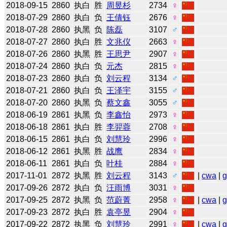
2018-09-15
2860
执白
胜
周昱杉
2734
♀
2018-07-29
2860
执白
负
王倩钰
2676
♀
2018-07-28
2860
执黑
负
陈磊
3107
♂
2018-07-27
2860
执白
胜
文兆仪
2663
♀
2018-07-26
2860
执黑
胜
王思尹
2907
♀
2018-07-24
2860
执白
负
元杰
2815
♀
2018-07-23
2860
执白
负
刘云程
3134
♂
2018-07-21
2860
执白
负
王泽宇
3155
♂
2018-07-20
2860
执黑
负
蔡文鑫
3055
♂
2018-06-19
2861
执黑
负
李鑫怡
2973
♀
2018-06-18
2861
执白
胜
李羿蓉
2708
♀
2018-06-15
2861
执白
负
刘慧玲
2996
♀
2018-06-12
2861
执黑
胜
战鹰
2834
♀
2018-06-11
2861
执白
负
叶桂
2884
♀
2017-11-01
2872
执黑
胜
刘云程
3143
♂
|
cwa
|
2017-09-26
2872
执白
负
汪雨博
3031
♀
2017-09-25
2872
执黑
负
范蔚菁
2958
♀
|
cwa
|
2017-09-23
2872
执白
胜
袁亭昱
2904
♀
2017-09-22
2872
执黑
负
刘慧玲
2991
♀
|
cwa
|