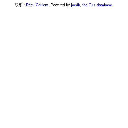
联系：
Rémi Coulom
. Powered by
joedb, the C++ database
.