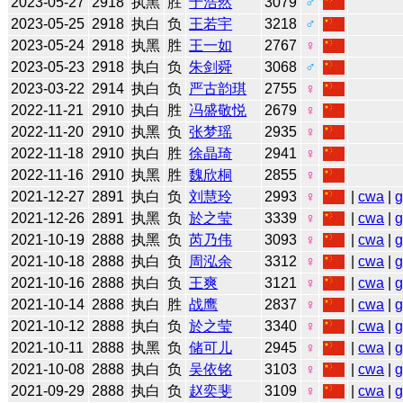
2023-05-27
2918
执黑
胜
于浩然
3079
♂
2023-05-25
2918
执白
负
王若宇
3218
♂
2023-05-24
2918
执黑
胜
王一如
2767
♀
2023-05-23
2918
执白
负
朱剑舜
3068
♂
2023-03-22
2914
执白
负
严古韵琪
2755
♀
2022-11-21
2910
执白
胜
冯盛敬悦
2679
♀
2022-11-20
2910
执黑
负
张梦瑶
2935
♀
2022-11-18
2910
执白
胜
徐晶琦
2941
♀
2022-11-16
2910
执黑
胜
魏欣桐
2855
♀
2021-12-27
2891
执白
负
刘慧玲
2993
♀
|
cwa
|
2021-12-26
2891
执黑
负
於之莹
3339
♀
|
cwa
|
2021-10-19
2888
执黑
负
芮乃伟
3093
♀
|
cwa
|
2021-10-18
2888
执白
负
周泓余
3312
♀
|
cwa
|
2021-10-16
2888
执白
负
王爽
3121
♀
|
cwa
|
2021-10-14
2888
执白
胜
战鹰
2837
♀
|
cwa
|
2021-10-12
2888
执白
负
於之莹
3340
♀
|
cwa
|
2021-10-11
2888
执黑
负
储可儿
2945
♀
|
cwa
|
2021-10-08
2888
执白
负
吴依铭
3103
♀
|
cwa
|
2021-09-29
2888
执白
负
赵奕斐
3109
♀
|
cwa
|