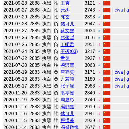
2021-09-28
2888
执黑
胜
王爽
3121
♀
2021-09-27
2888
执白
胜
元杰
2743
♀
|
cwa
|
2021-07-29
2885
执白
胜
陈玄
2893
♂
2021-07-28
2885
执白
负
储可儿
2947
♀
2021-07-27
2885
执白
负
蔡文鑫
3034
♂
2021-07-26
2885
执黑
负
赵俊哲
3116
♂
2021-07-25
2885
执白
负
丁明君
2951
♀
2021-07-24
2885
执黑
负
王硕(03)
3217
♂
2021-07-22
2885
执黑
负
尹渠
2927
♀
2021-07-20
2885
执白
胜
尧潇童
3068
♂
2021-05-19
2883
执黑
负
唐嘉雯
3171
♀
|
cwa
|
2021-05-18
2883
执白
负
方若曦
3180
♀
|
cwa
|
2021-05-17
2883
执黑
负
张子涵
2988
♀
|
cwa
|
2020-11-20
2883
执黑
负
袁亭昱
2840
♀
2020-11-19
2883
执白
胜
周昱杉
2740
♀
2020-11-17
2883
执黑
胜
冯韵嘉
2919
♀
2020-11-16
2883
执白
胜
储可儿
2941
♀
2020-11-15
2883
执黑
胜
严惜蓦
2939
♀
2020-11-14
2883
执白
胜
冯盛敬悦
2677
♀