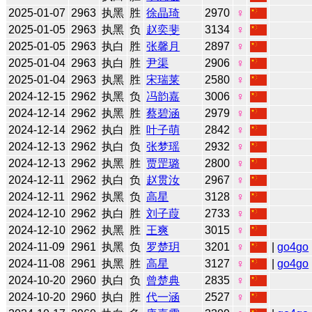
2025-01-07
2963
执黑
胜
徐晶琦
2970
♀
2025-01-05
2963
执黑
负
赵奕斐
3134
♀
2025-01-05
2963
执白
胜
张馨月
2897
♀
2025-01-04
2963
执白
胜
尹渠
2906
♀
2025-01-04
2963
执黑
胜
宋瑞莱
2580
♀
2024-12-15
2962
执黑
负
冯韵嘉
3006
♀
2024-12-14
2962
执黑
胜
蔡碧涵
2979
♀
2024-12-14
2962
执白
胜
叶子萌
2842
♀
2024-12-13
2962
执白
负
张梦瑶
2932
♀
2024-12-13
2962
执黑
胜
贾罡璐
2800
♀
2024-12-11
2962
执白
负
赵贯汝
2967
♀
2024-12-11
2962
执黑
负
高星
3128
♀
2024-12-10
2962
执白
胜
刘子葭
2733
♀
2024-12-10
2962
执黑
胜
王爽
3015
♀
2024-11-09
2961
执黑
负
罗楚玥
3201
♀
|
go4go
2024-11-08
2961
执黑
胜
高星
3127
♀
|
go4go
2024-10-20
2960
执白
负
曾楚典
2835
♀
2024-10-20
2960
执白
胜
代一涵
2527
♀