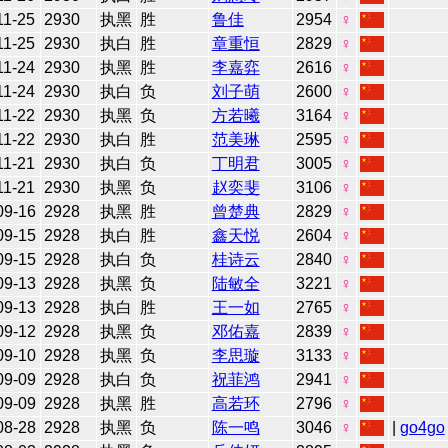
11-25
2930
执黑
胜
鲁佳
2954
♀
11-25
2930
执白
胜
章重恒
2829
♀
11-24
2930
执黑
胜
李嘉弈
2616
♀
11-24
2930
执白
负
刘子萌
2600
♀
11-22
2930
执黑
负
方若曦
3164
♀
11-22
2930
执白
胜
范美琳
2595
♀
11-21
2930
执白
负
丁明君
3005
♀
11-21
2930
执黑
负
赵奕斐
3106
♀
09-16
2928
执黑
胜
曾楚典
2829
♀
09-15
2928
执白
胜
鑫天悦
2604
♀
09-15
2928
执白
负
桂诗云
2840
♀
09-13
2928
执黑
负
陆敏全
3221
♀
09-13
2928
执白
胜
王一如
2765
♀
09-12
2928
执黑
负
邓佑嘉
2839
♀
09-10
2928
执黑
负
李思璇
3133
♀
09-09
2928
执白
负
祝菲鸿
2941
♀
09-09
2928
执黑
胜
高若环
2796
♀
08-28
2928
执黑
负
陈一鸣
3046
♀
|
go4go