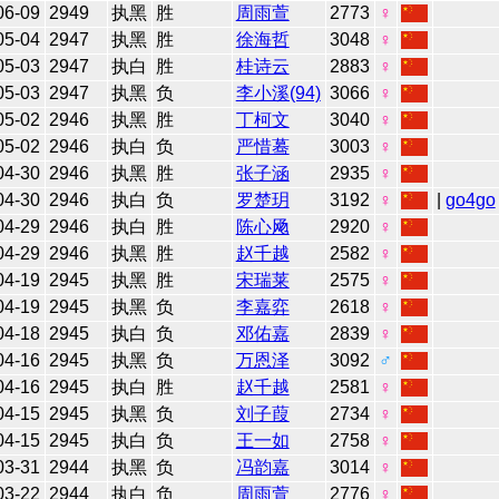
06-09
2949
执黑
胜
周雨萱
2773
♀
05-04
2947
执黑
胜
徐海哲
3048
♀
05-03
2947
执白
胜
桂诗云
2883
♀
05-03
2947
执黑
负
李小溪(94)
3066
♀
05-02
2946
执黑
胜
丁柯文
3040
♀
05-02
2946
执白
负
严惜蓦
3003
♀
04-30
2946
执黑
胜
张子涵
2935
♀
04-30
2946
执白
负
罗楚玥
3192
♀
|
go4go
04-29
2946
执白
胜
陈心飏
2920
♀
04-29
2946
执黑
胜
赵千越
2582
♀
04-19
2945
执黑
胜
宋瑞莱
2575
♀
04-19
2945
执黑
负
李嘉弈
2618
♀
04-18
2945
执白
负
邓佑嘉
2839
♀
04-16
2945
执黑
负
万恩泽
3092
♂
04-16
2945
执白
胜
赵千越
2581
♀
04-15
2945
执黑
负
刘子葭
2734
♀
04-15
2945
执白
负
王一如
2758
♀
03-31
2944
执黑
负
冯韵嘉
3014
♀
03-22
2944
执白
负
周雨萱
2776
♀