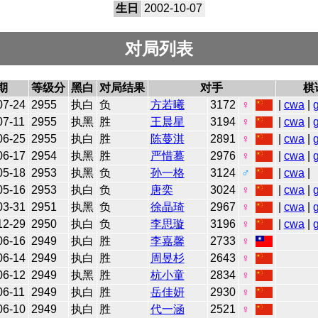
生日
2002-10-07
对局列表
期
等级分
黑白
对局结果
对手
棋
07-24
2955
执白
负
方若曦
3172
♀
|
cwa
|
07-11
2955
执黑
胜
王晨星
3194
♀
|
cwa
|
06-25
2955
执白
胜
陈蔓淇
2891
♀
|
cwa
|
06-17
2954
执黑
胜
严惜蓦
2976
♀
|
cwa
|
05-18
2953
执黑
负
孙一格
3124
♂
|
cwa
|
05-16
2953
执白
负
唐奕
3024
♀
|
cwa
|
03-31
2951
执黑
负
徐晶琦
2967
♀
|
cwa
|
12-29
2950
执白
负
李思璇
3196
♀
|
cwa
|
06-16
2949
执白
胜
李嘉馨
2733
♀
06-14
2949
执白
胜
周昱杉
2643
♀
06-12
2949
执黑
胜
杭小童
2834
♀
06-11
2949
执白
胜
岳佳妍
2930
♀
06-10
2949
执白
胜
代一涵
2521
♀