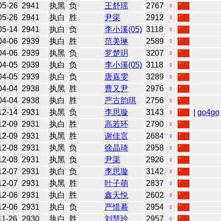
05-26
2941
执黑
负
王舒瑶
2767
♀
05-26
2941
执白
胜
尹渠
2912
♀
05-14
2941
执白
负
李小溪(05)
3118
♀
04-06
2939
执白
胜
范美琳
2589
♀
04-06
2939
执黑
负
罗楚玥
3207
♀
04-05
2939
执白
负
李小溪(05)
3118
♀
04-05
2939
执白
负
唐嘉雯
3289
♀
04-04
2938
执黑
胜
曹又尹
2976
♀
04-04
2938
执白
胜
严古韵琪
2756
♀
12-14
2931
执黑
负
李思璇
3143
♀
|
go4go
12-09
2931
执白
胜
高若环
2790
♀
12-09
2931
执黑
胜
谢佳言
2684
♀
12-08
2931
执黑
负
徐晶琦
2958
♀
12-08
2931
执黑
负
尹渠
2926
♀
12-07
2931
执白
负
李思璇
3142
♀
12-07
2931
执黑
胜
叶子萌
2837
♀
12-06
2931
执白
胜
鑫天悦
2602
♀
12-06
2931
执白
负
严惜蓦
2954
♀
11-26
2930
执白
胜
刘慧玲
2957
♀