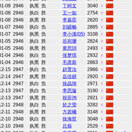
01-09
2946
执黑
负
丁柯文
3040
♀
01-08
2946
执白
胜
王一如
2754
♀
01-08
2946
执黑
胜
李嘉弈
2620
♀
01-07
2946
执白
负
刘砚畅
2885
♀
01-07
2946
执黑
负
李小溪(05)
3108
♀
01-05
2946
执白
胜
谷宛珊
2824
♀
01-05
2946
执黑
胜
黄思玥
2493
♀
01-04
2946
执白
负
张梦瑶
2932
♀
01-04
2946
执黑
胜
毛彦新
2863
♀
12-15
2947
执白
负
赵贯汝
2966
♀
12-14
2947
执黑
胜
岳佳妍
2920
♀
12-14
2947
执白
负
徐晶琦
2971
♀
12-13
2947
执白
负
李思璇
3190
♀
12-13
2947
执黑
胜
祝菲鸿
2921
♀
12-11
2948
执白
负
於之莹
3282
♀
12-11
2948
执黑
胜
方若曦
3148
♀
12-10
2948
执白
胜
徐海哲
3048
♀
12-10
2948
执黑
胜
吕烁
2529
♀