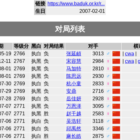
链接
https://www.baduk.or.kr/r...
生日
2007-02-01
对局列表
期
等级分
黑白
对局结果
对手
棋
05-19
2766
执白
负
张延頔
3013
♂
|
cwa
|
12-11
2767
执黑
负
宋容慧
2984
♀
|
cwa
|
08-01
2769
执黑
负
马加特
2810
♀
08-01
2769
执黑
负
陈思远
2930
♂
07-30
2769
执白
负
杭小童
2833
♀
07-29
2769
执黑
负
安鼎
2716
♂
07-28
2769
执白
负
岳佳妍
2928
♀
07-07
2771
执黑
负
万恩泽
3095
♂
07-07
2771
执黑
胜
赵千越
2583
♀
07-06
2771
执白
负
吴浩轩
3118
♂
07-06
2771
执白
负
邱禹然
3346
♂
07-06
2771
执白
胜
麻长皓
2875
♂