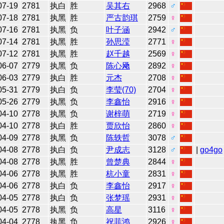
07-19
2781
执白
胜
吴其右
2968
♂
07-18
2781
执黑
胜
严古韵琪
2759
♀
07-16
2781
执黑
负
叶子涵
2942
♂
07-14
2781
执黑
胜
孙思滢
2771
♀
07-12
2781
执黑
胜
赵千越
2569
♀
06-07
2779
执黑
负
陈心飏
2892
♀
06-03
2779
执白
胜
元杰
2708
♀
05-31
2779
执白
负
李莹(70)
2704
♀
05-26
2779
执黑
负
李鑫怡
2916
♀
04-10
2778
执黑
负
谢梓萌
2719
♀
04-10
2778
执白
胜
贾欣怡
2860
♀
04-09
2778
执黑
负
陈轶哲
3078
♂
04-08
2778
执白
负
尹成志
3128
♂
|
go4go
04-08
2778
执黑
胜
曾楚典
2844
♀
04-06
2778
执黑
胜
杭小童
2831
♀
04-06
2778
执白
负
李鑫怡
2917
♀
04-05
2778
执白
负
张梦瑶
2931
♀
04-05
2778
执黑
负
高星
3116
♀
04-04
2778
执黑
负
祝菲鸿
2926
♀