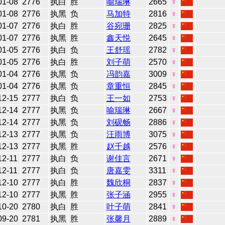
01-08
2776
执白
胜
喻瑞琳
2665
♀
01-08
2776
执黑
负
马加特
2816
♀
01-07
2776
执白
胜
谷宛珊
2825
♀
01-07
2776
执黑
胜
鑫天悦
2645
♀
01-05
2776
执白
负
王舒瑶
2782
♀
01-05
2776
执白
胜
刘子萌
2570
♀
01-04
2776
执黑
负
冯韵嘉
3009
♀
01-04
2776
执黑
负
章重恒
2845
♀
12-15
2777
执白
负
王一如
2753
♀
12-14
2777
执黑
负
喻瑞琳
2667
♀
12-14
2777
执黑
负
刘砚畅
2886
♀
12-13
2777
执黑
负
汪雨博
3075
♀
12-13
2777
执黑
胜
赵千越
2576
♀
12-11
2777
执白
负
谢佳言
2671
♀
12-11
2777
执白
负
唐嘉雯
3311
♀
12-10
2777
执白
胜
魏欣桐
2837
♀
12-10
2777
执黑
胜
张子涵
2955
♀
10-20
2780
执白
胜
叶子萌
2841
♀
09-20
2781
执黑
胜
张馨月
2889
♀