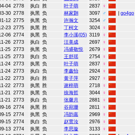
04-04
2778
执白
胜
叶子萌
2837
♀
03-30
2778
执黑
负
林家翾
3097
♂
|
go4go
01-12
2775
执黑
负
许瀚文
3254
♂
12-23
2775
执黑
胜
丁柯文
3024
♀
12-06
2774
执黑
负
李小溪(05)
3119
♀
11-26
2773
执白
负
汪美成
2697
♀
11-25
2773
执黑
负
冯盛敬悦
2679
♀
11-25
2773
执白
负
王舒瑶
2754
♀
11-24
2773
执黑
负
叶子萌
2837
♀
11-24
2773
执白
负
李鑫怡
2924
♀
11-22
2773
执白
胜
黄子萍
2927
♀
11-22
2773
执黑
胜
谢梓萌
2718
♀
11-21
2773
执黑
负
徐海哲
3044
♀
11-21
2773
执白
负
张馨月
2881
♀
09-16
2774
执黑
胜
谷宛珊
2811
♀
09-15
2774
执黑
负
冯韵嘉
2969
♀
09-15
2774
执白
负
赵贯汝
2976
♀
09-13
2774
执黑
负
李思璇
3133
♀