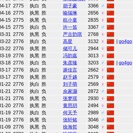
04-17
2775
执白
负
胡子豪
3366
♂
04-16
2775
执黑
胜
喻瑞琳
2656
♀
04-15
2775
执黑
负
杭小童
2835
♀
04-15
2775
执白
负
许一笛
3367
♂
03-31
2776
执黑
负
严古韵琪
2768
♀
03-22
2776
执白
负
高星
3132
♀
|
go4go
03-22
2776
执黑
胜
储可儿
2944
♀
03-19
2776
执黑
胜
冯韵嘉
3013
♀
03-18
2776
执白
负
朱彦臻
3203
♂
|
go4go
03-17
2776
执白
胜
谢佳言
2662
♀
03-17
2776
执黑
胜
赵千越
2579
♀
01-22
2776
执白
胜
刘子萌
2569
♀
01-21
2776
执白
负
佘家灏
2872
♂
01-21
2776
执黑
负
张梦瑶
2930
♀
01-20
2776
执黑
胜
黄思玥
2494
♀
01-19
2776
执白
负
何天予
2989
♂
01-19
2776
执黑
负
张轩铭
3046
♂
01-09
2776
执黑
负
徐海哲
3048
♀