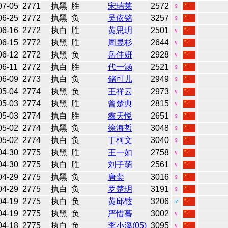
07-05
2771
执黑
胜
宋瑞莱
2572
♀
06-25
2772
执黑
负
吴依铭
3257
♀
06-16
2772
执白
胜
黄思玥
2501
♀
06-15
2772
执黑
胜
周昱杉
2644
♀
06-12
2772
执黑
负
岳佳妍
2928
♀
06-11
2772
执白
胜
代一涵
2521
♀
06-09
2773
执白
负
储可儿
2949
♀
05-04
2774
执黑
负
王祥云
2973
♀
05-03
2774
执黑
胜
曾楚典
2815
♀
05-03
2774
执白
胜
鑫天悦
2651
♀
05-02
2774
执黑
负
徐海哲
3048
♀
05-02
2774
执白
负
丁柯文
3040
♀
04-30
2775
执黑
胜
王一如
2758
♀
04-30
2775
执白
胜
刘子萌
2561
♀
04-29
2775
执黑
负
唐奕
3016
♀
04-29
2775
执白
负
罗楚玥
3191
♀
04-19
2775
执白
负
黄邱铉
3206
♂
04-19
2775
执黑
负
严惜蓦
3002
♀
04-18
2775
执白
负
李小溪(05)
3095
♀