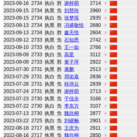
2023-09-16
2734
执白
胜
谢梓萌
2714
♀
2023-09-15
2734
执黑
负
刘慧玲
2960
♀
2023-09-15
2734
执白
负
张梦瑶
2935
♀
2023-09-13
2734
执黑
胜
冯盛敬悦
2680
♀
2023-09-13
2734
执白
胜
鑫天悦
2604
♀
2023-09-12
2733
执黑
负
石知恩
2742
♀
2023-09-10
2733
执白
负
王一如
2766
♀
2023-09-09
2733
执白
负
高星
3112
♀
2023-09-09
2733
执黑
胜
黄子萍
2922
♀
2023-07-30
2731
执黑
胜
康鹏
2513
♂
2023-07-29
2731
执白
负
邓佑嘉
2836
♀
2023-07-28
2731
执黑
负
桂诗云
2839
♀
2023-07-24
2731
执黑
胜
谢梓萌
2713
♀
2023-07-23
2730
执黑
负
于佳步
3166
♂
2023-07-22
2730
执白
负
李东方
3107
♂
2023-07-13
2730
执黑
负
魏欣桐
2877
♀
2023-03-22
2725
执白
负
刘砚畅
2901
♀
2022-08-18
2717
执黑
负
王庆为
2911
♂
2022-08-16
2717
执黑
负
魏欣桐
2850
♀