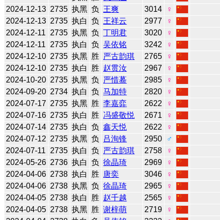
2024-12-13
2735
执黑
负
王爽
3014
♀
2024-12-13
2735
执白
负
王祥云
2977
♀
2024-12-11
2735
执黑
负
丁明君
3020
♀
2024-12-11
2735
执白
负
吴依铭
3242
♀
2024-12-10
2735
执黑
胜
严古韵琪
2765
♀
2024-12-10
2735
执白
胜
赵贯汝
2967
♀
2024-10-20
2735
执黑
负
严惜蓦
2985
♀
2024-09-20
2734
执白
负
马加特
2820
♀
2024-07-17
2735
执黑
胜
李嘉弈
2622
♀
2024-07-16
2735
执白
胜
冯盛敬悦
2671
♀
2024-07-14
2735
执白
负
鑫天悦
2622
♀
2024-07-12
2735
执黑
负
吕洵锋
2950
♂
2024-07-11
2735
执白
负
严古韵琪
2758
♀
2024-05-26
2736
执白
负
徐晶琦
2969
♀
2024-04-06
2738
执白
胜
唐奕
3046
♀
2024-04-06
2738
执黑
负
徐晶琦
2965
♀
2024-04-05
2738
执白
胜
赵千越
2565
♀
2024-04-05
2738
执黑
胜
谢梓萌
2719
♀