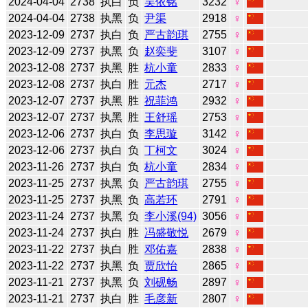
2024-04-04
2738
执白
负
吴依铭
3232
♀
2024-04-04
2738
执黑
负
尹渠
2918
♀
2023-12-09
2737
执白
负
严古韵琪
2755
♀
2023-12-09
2737
执黑
负
赵奕斐
3107
♀
2023-12-08
2737
执黑
胜
杭小童
2833
♀
2023-12-08
2737
执白
胜
元杰
2717
♀
2023-12-07
2737
执黑
胜
祝菲鸿
2932
♀
2023-12-07
2737
执黑
胜
王舒瑶
2753
♀
2023-12-06
2737
执白
负
李思璇
3142
♀
2023-12-06
2737
执白
负
丁柯文
3024
♀
2023-11-26
2737
执白
负
杭小童
2834
♀
2023-11-25
2737
执黑
负
严古韵琪
2755
♀
2023-11-25
2737
执黑
负
高若环
2791
♀
2023-11-24
2737
执黑
负
李小溪(94)
3056
♀
2023-11-24
2737
执白
胜
冯盛敬悦
2679
♀
2023-11-22
2737
执白
胜
邓佑嘉
2838
♀
2023-11-22
2737
执黑
负
贾欣怡
2865
♀
2023-11-21
2737
执黑
负
刘砚畅
2897
♀
2023-11-21
2737
执白
胜
毛彦新
2807
♀