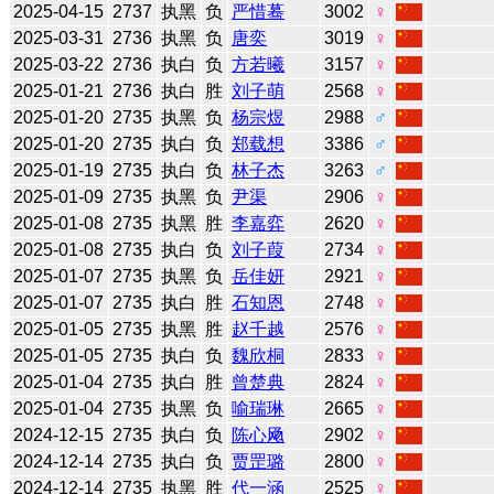
2025-04-15
2737
执黑
负
严惜蓦
3002
♀
2025-03-31
2736
执黑
负
唐奕
3019
♀
2025-03-22
2736
执白
负
方若曦
3157
♀
2025-01-21
2736
执白
胜
刘子萌
2568
♀
2025-01-20
2735
执黑
负
杨宗煜
2988
♂
2025-01-20
2735
执白
负
郑载想
3386
♂
2025-01-19
2735
执白
负
林子杰
3263
♂
2025-01-09
2735
执黑
负
尹渠
2906
♀
2025-01-08
2735
执黑
胜
李嘉弈
2620
♀
2025-01-08
2735
执白
负
刘子葭
2734
♀
2025-01-07
2735
执黑
负
岳佳妍
2921
♀
2025-01-07
2735
执白
胜
石知恩
2748
♀
2025-01-05
2735
执黑
胜
赵千越
2576
♀
2025-01-05
2735
执白
负
魏欣桐
2833
♀
2025-01-04
2735
执白
胜
曾楚典
2824
♀
2025-01-04
2735
执黑
负
喻瑞琳
2665
♀
2024-12-15
2735
执白
负
陈心飏
2902
♀
2024-12-14
2735
执白
负
贾罡璐
2800
♀
2024-12-14
2735
执黑
胜
代一涵
2525
♀