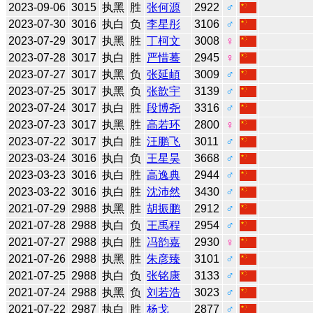
2023-09-06
3015
执黑
胜
张何源
2922
♂
2023-07-30
3016
执白
负
李星彤
3106
♂
2023-07-29
3017
执黑
胜
丁柯文
3008
♀
2023-07-28
3017
执白
胜
严惜蓦
2945
♀
2023-07-27
3017
执黑
负
张延頔
3009
♂
2023-07-25
3017
执黑
负
张歆宇
3139
♂
2023-07-24
3017
执白
胜
段博尧
3316
♂
2023-07-23
3017
执黑
胜
高若环
2800
♀
2023-07-22
3017
执白
胜
汪鹏飞
3011
♂
2023-03-24
3016
执白
负
王星昊
3668
♂
2023-03-23
3016
执白
胜
高逸典
2944
♂
2023-03-22
3016
执白
胜
沈沛然
3430
♂
2021-07-29
2988
执黑
胜
胡振鹏
2912
♂
2021-07-28
2988
执白
负
王禹程
2954
♂
2021-07-27
2988
执白
胜
冯韵嘉
2930
♀
2021-07-26
2988
执黑
胜
朱彦臻
3101
♂
2021-07-25
2988
执白
负
张铭康
3133
♂
2021-07-24
2988
执黑
负
刘若浩
3023
♂
2021-07-22
2987
执白
胜
杨戈
2877
♂