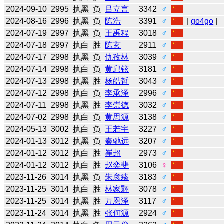
2024-09-10
2995
执黑
负
吕立言
3342
♂
2024-08-16
2996
执黑
负
陈浩
3391
♂
|
go4go
|
2024-07-19
2997
执黑
负
王禹程
3018
♂
2024-07-18
2997
执白
胜
陈玄
2911
♂
2024-07-17
2998
执黑
负
仇孜林
3039
♂
2024-07-14
2998
执白
负
黄邱铉
3181
♂
2024-07-13
2998
执黑
胜
杨皓哲
3043
♂
2024-07-12
2998
执白
负
李承泽
2996
♂
2024-07-11
2998
执黑
胜
李崇德
3032
♂
2024-07-02
2998
执白
负
黄思源
3138
♂
2024-05-13
3002
执白
负
王若宇
3227
♂
2024-01-13
3012
执黑
负
秦驰远
3207
♂
2024-01-12
3012
执白
胜
崔超
2973
♂
2024-01-12
3012
执白
胜
赵奕斐
3106
♀
2023-11-26
3014
执黑
负
朱彦臻
3183
♂
2023-11-25
3014
执白
胜
林家翾
3078
♂
2023-11-25
3014
执黑
胜
万恩泽
3117
♂
2023-11-24
3014
执黑
胜
张何源
2924
♂