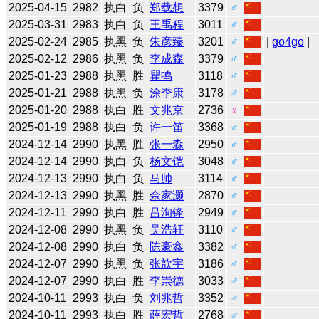
2025-04-15
2982
执白
负
郑载想
3379
♂
2025-03-31
2983
执白
负
王禹程
3011
♂
2025-02-24
2985
执黑
负
朱彦臻
3201
♂
|
go4go
|
2025-02-12
2986
执黑
负
李成森
3379
♂
2025-01-23
2988
执黑
胜
瞿鸣
3118
♂
2025-01-21
2988
执黑
负
涂季康
3178
♂
2025-01-20
2988
执白
胜
文兆京
2736
♀
2025-01-19
2988
执白
负
许一笛
3368
♂
2024-12-14
2990
执黑
胜
张一淼
2950
♂
2024-12-14
2990
执白
负
杨文铠
3048
♂
2024-12-13
2990
执白
负
马帅
3114
♂
2024-12-13
2990
执黑
胜
佘家灏
2870
♂
2024-12-11
2990
执白
胜
吕洵锋
2949
♂
2024-12-08
2990
执黑
负
吴浩轩
3110
♂
2024-12-08
2990
执白
负
陈豪鑫
3382
♂
2024-12-07
2990
执黑
负
张歆宇
3186
♂
2024-12-07
2990
执白
胜
李崇德
3033
♂
2024-10-11
2993
执白
负
刘兆哲
3352
♂
2024-10-11
2993
执白
胜
薛宏哲
2768
♂