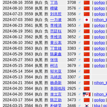
2024-08-16
3558
执白
负
丁浩
3708
♂
|
go4go
|
2024-08-10
3558
执黑
胜
檀啸
3576
♂
|
go4go
|
2024-07-23
3559
执黑
胜
刘兆哲
3356
♂
|
go4go
|
2024-07-03
3560
执白
负
一力遼
3635
♂
|
nihon_k
2024-06-23
3561
执黑
负
李维清
3653
♂
|
go4go
|
2024-06-19
3561
执白
负
范廷钰
3620
♂
|
go4go
|
2024-06-12
3562
执黑
负
李维清
3652
♂
|
go4go
|
2024-06-10
3562
执黑
胜
黄云嵩
3529
♂
|
go4go
|
2024-06-03
3563
执白
胜
丁世雄
3383
♂
|
go4go
|
2024-05-29
3563
执白
胜
陈豪鑫
3379
♂
|
go4go
|
2024-05-27
3563
执黑
胜
张强
3407
♂
|
go4go
|
2024-05-15
3564
执黑
胜
柯洁
3679
♂
|
go4go
|
2024-05-14
3564
执黑
胜
邬光亚
3384
♂
2024-05-13
3564
执白
胜
马靖原
3307
♂
2024-04-21
3564
执黑
胜
杨鼎新
3694
♂
|
nihon_k
2024-04-20
3564
执白
胜
美国低段
2925
♂
2024-04-20
3564
执白
胜
李立言
3126
♂
|
nihon_k
2024-03-17
3564
执黑
胜
陈正勋
3473
♂
|
go4go
|
2024-03-15
3564
执白
胜
朴鍵昊
3446
♂
|
kba
|
g