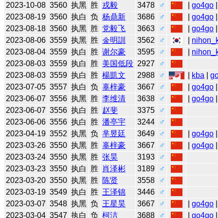
2023-10-08
3560
执黑
胜
戎毅
3478
♂
|
go4go
|
2023-08-19
3560
执白
负
杨鼎新
3686
♂
|
go4go
|
2023-08-18
3560
执黑
胜
党毅飞
3663
♂
|
go4go
|
2023-08-06
3559
执黑
胜
金明訓
3562
♂
|
nihon_k
2023-08-04
3559
执白
胜
谢尔豪
3595
♂
|
nihon_k
2023-08-03
3559
执白
胜
美国低段
2927
♂
2023-08-03
3559
执白
胜
楊凱文
2988
♂
|
kba
|
g
2023-07-05
3557
执白
负
辜梓豪
3667
♂
|
go4go
|
2023-06-07
3556
执黑
胜
李维清
3638
♂
|
go4go
|
2023-06-07
3556
执白
胜
赵斐
3375
♂
2023-06-06
3556
执白
胜
潘亭宇
3244
♂
2023-04-19
3552
执黑
负
芈昱廷
3649
♂
|
go4go
|
2023-03-26
3550
执黑
胜
辜梓豪
3667
♂
|
go4go
|
2023-03-24
3550
执黑
胜
张昊
3193
♂
2023-03-23
3550
执白
胜
肖泽彬
3189
♂
2023-03-20
3550
执黑
胜
陈贤
3558
♂
2023-03-19
3549
执白
胜
王泽锦
3446
♂
2023-03-07
3548
执黑
负
王星昊
3667
♂
|
go4go
|
2023-03-04
3547
执白
负
柯洁
3688
♂
|
go4go
|