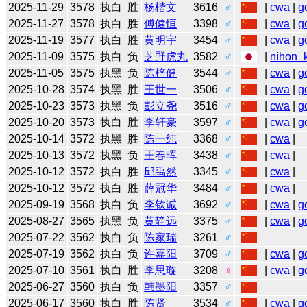
2025-11-29
3578
执白
胜
杨楷文
3616
♂
|
cwa
|
g
2025-11-27
3578
执白
胜
傅健恒
3398
♂
|
cwa
|
g
2025-11-19
3577
执白
胜
黄明宇
3454
♂
|
cwa
|
g
2025-11-09
3575
执白
负
芝野虎丸
3582
♂
|
nihon_k
2025-11-05
3575
执黑
负
陈梓健
3544
♂
|
cwa
|
g
2025-10-28
3574
执黑
胜
王世一
3506
♂
|
cwa
|
g
2025-10-23
3573
执黑
负
彭立尧
3516
♂
|
cwa
|
g
2025-10-20
3573
执白
胜
李轩豪
3597
♂
|
cwa
|
g
2025-10-14
3572
执黑
胜
陈一纯
3368
♂
|
cwa
|
2025-10-13
3572
执黑
负
王春晖
3438
♂
|
cwa
|
2025-10-12
3572
执白
胜
邱禹然
3345
♂
|
cwa
|
2025-10-12
3572
执白
胜
薛冠华
3484
♂
|
cwa
|
2025-09-19
3568
执白
负
李钦诚
3692
♂
|
cwa
|
g
2025-08-27
3565
执黑
负
黄静远
3375
♂
|
cwa
|
g
2025-07-22
3562
执白
负
陈家瑞
3261
♂
2025-07-19
3562
执白
负
许嘉阳
3709
♂
|
cwa
|
g
2025-07-10
3561
执白
胜
李思璇
3208
♀
|
cwa
|
g
2025-06-27
3560
执白
负
韩墨阳
3357
♂
2025-06-17
3560
执白
胜
陈贤
3534
♂
|
cwa
|
g