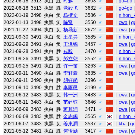
2022-06-18
3513
执白
胜
时越
3603
♂
|
go4go
|
2022-06-18
3513
执黑
胜
党毅飞
3632
♂
|
go4go
|
2022-01-19
3498
执白
负
杨楷文
3586
♂
|
nihon_k
2022-01-13
3498
执黑
负
陈贤
3550
♂
|
cwa
|
g
2021-11-22
3494
执白
负
杨鼎新
3672
♂
|
cwa
|
g
2021-09-30
3491
执白
负
王星昊
3585
♂
|
nihon_k
2021-09-29
3491
执白
负
王泽锦
3457
♂
|
cwa
|
g
2021-09-28
3491
执白
胜
戎毅
3470
♂
|
nihon_k
2021-09-26
3491
执黑
负
彭立尧
3552
♂
|
nihon_k
2021-09-25
3491
执白
胜
许一笛
3263
♂
|
cwa
|
g
2021-09-11
3490
执白
胜
李轩豪
3635
♂
|
cwa
|
g
2021-09-11
3490
执白
胜
胡钰函
3396
♂
2021-09-10
3490
执白
胜
李雨昂
3199
♂
2021-06-12
3483
执黑
负
韩一洲
3483
♂
|
cwa
|
g
2021-06-11
3483
执白
负
范廷钰
3646
♂
|
cwa
|
g
2021-06-09
3483
执白
胜
蒋其润
3471
♂
|
cwa
|
g
2021-06-08
3483
执黑
胜
金志錫
3565
♂
|
nihon_k
2021-06-07
3483
执黑
负
姜東潤
3537
♂
|
kba
|
g
2021-05-12
3481
执白
胜
何语涵
3417
♂
|
cwa
|
g