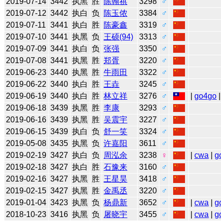
2019-07-14
3442
执黑
胜
陈翰祺
3298
♂
2019-07-12
3442
执白
负
陈玉侬
3384
♂
2019-07-11
3441
执白
胜
陈豪鑫
3319
♂
2019-07-10
3441
执黑
负
王硕(94)
3313
♂
2019-07-09
3441
执白
负
张强
3350
♂
2019-07-08
3441
执黑
胜
郑胥
3220
♂
2019-06-23
3440
执黑
胜
牛雨田
3322
♂
2019-06-22
3440
执白
胜
王垚
3245
♂
2019-06-19
3440
执白
胜
林立祥
3276
♂
|
go4go
|
2019-06-18
3439
执黑
胜
李康
3293
♂
2019-06-16
3439
执黑
胜
吴震宇
3227
♂
2019-06-15
3439
执白
负
舒一笑
3324
♂
2019-05-08
3435
执黑
负
许嘉阳
3611
♂
2019-02-19
3427
执白
负
周泓余
3238
♀
|
cwa
|
g
2019-02-18
3427
执白
胜
石豫来
3160
♂
2019-02-16
3427
执黑
胜
王星昊
3418
♂
2019-02-15
3427
执黑
胜
金禹丞
3220
♂
2019-01-04
3423
执黑
负
杨鼎新
3652
♂
|
cwa
|
g
2018-10-23
3416
执黑
负
屠晓宇
3455
♂
|
cwa
|
g