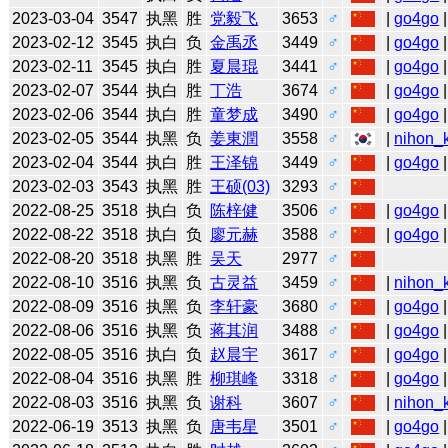
2023-03-04
3547
执黑
胜
党毅飞
3653
♂
|
go4go
|
2023-02-12
3545
执白
负
金禹丞
3449
♂
|
go4go
|
2023-02-11
3545
执白
胜
夏晨琨
3441
♂
|
go4go
|
2023-02-07
3544
执白
胜
丁浩
3674
♂
|
go4go
|
2023-02-06
3544
执白
胜
童梦成
3490
♂
|
go4go
|
2023-02-05
3544
执黑
负
姜東潤
3558
♂
|
nihon_k
2023-02-04
3544
执白
胜
王泽锦
3449
♂
|
go4go
|
2023-02-03
3543
执黑
胜
王硕(03)
3293
♂
2022-08-25
3518
执白
负
陈梓健
3506
♂
|
go4go
|
2022-08-22
3518
执白
负
廖元赫
3588
♂
|
go4go
|
2022-08-20
3518
执黑
胜
吴天
2977
♂
2022-08-10
3516
执黑
负
古灵益
3459
♂
|
nihon_k
2022-08-09
3516
执黑
负
李轩豪
3680
♂
|
go4go
|
2022-08-06
3516
执黑
负
蒋其润
3488
♂
|
go4go
|
2022-08-05
3516
执白
负
赵晨宇
3617
♂
|
go4go
|
2022-08-04
3516
执黑
胜
柳琪峰
3318
♂
|
go4go
|
2022-08-03
3516
执黑
负
谢科
3607
♂
|
nihon_k
2022-06-19
3513
执黑
负
唐韦星
3501
♂
|
go4go
|