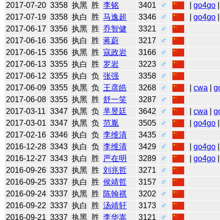
2017-07-20
3358
执黑
胜
李铭
3401
♂
|
go4go
|
2017-07-19
3358
执白
胜
马逸超
3346
♂
|
go4go
|
2017-06-17
3356
执黑
胜
乔智健
3321
♂
2017-06-16
3356
执白
胜
蒋蔚
3217
♂
2017-06-15
3356
执黑
胜
寇政岩
3166
♂
2017-06-13
3355
执白
胜
罗岩
3223
♂
2017-06-12
3355
执白
负
张强
3358
♂
2017-06-09
3355
执黑
负
王彦皓
3268
♂
|
cwa
|
g
2017-06-08
3355
执黑
胜
舒一笑
3287
♂
2017-03-11
3347
执黑
负
芈昱廷
3642
♂
|
cwa
|
g
2017-03-01
3347
执黑
负
范胤
3505
♂
|
go4go
|
2017-02-16
3346
执白
负
李维清
3435
♂
2016-12-28
3343
执白
负
李维清
3429
♂
|
go4go
|
2016-12-27
3343
执白
胜
严在明
3289
♂
|
go4go
|
2016-09-26
3337
执黑
胜
刘兆哲
3271
♂
2016-09-25
3337
执白
胜
侯靖哲
3157
♂
2016-09-24
3337
执黑
胜
陈翰祺
3202
♂
2016-09-22
3337
执白
胜
汤靖轩
3173
♂
2016-09-21
3337
执黑
胜
李华嵩
3121
♂