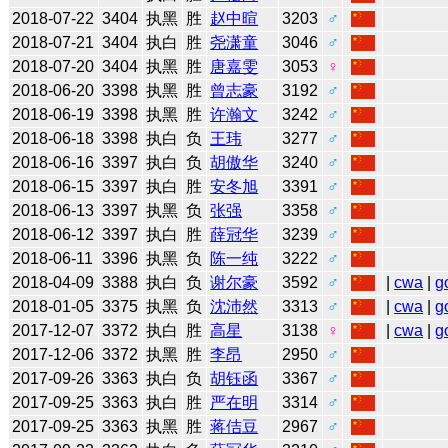
2018-07-22
3404
执黑
胜
赵中暄
3203
♂
2018-07-21
3404
执白
胜
尧潇童
3046
♂
2018-07-20
3404
执黑
胜
唐嘉雯
3053
♀
2018-06-20
3398
执黑
胜
曾志豪
3192
♂
2018-06-19
3398
执黑
胜
许瀚文
3242
♂
2018-06-18
3398
执白
负
王玮
3277
♂
2018-06-16
3397
执白
负
胡傲华
3240
♂
2018-06-15
3397
执白
胜
安冬旭
3391
♂
2018-06-13
3397
执黑
负
张强
3358
♂
2018-06-12
3397
执白
胜
薛冠华
3239
♂
2018-06-11
3396
执黑
负
陈一纯
3222
♂
2018-04-09
3388
执白
负
谢尔豪
3592
♂
|
cwa
|
g
2018-01-05
3375
执黑
负
沈沛然
3313
♂
|
cwa
|
g
2017-12-07
3372
执白
胜
高星
3138
♀
|
cwa
|
g
2017-12-06
3372
执黑
胜
李昂
2950
♂
2017-09-26
3363
执白
负
胡钰函
3367
♂
2017-09-25
3363
执白
胜
严在明
3314
♂
2017-09-25
3363
执黑
胜
蒋佶豆
2967
♂