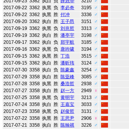
2017-09-23
3362
执白
负
薛冠华
3210
♂
2017-09-22
3362
执黑
负
李必奇
3195
♂
2017-09-22
3362
执黑
胜
付冲
3336
♂
2017-09-20
3362
执白
胜
王子昂
3151
♂
2017-09-19
3362
执黑
负
刘兆哲
3313
♂
2017-09-19
3362
执白
胜
潘亭宇
3198
♂
2017-09-17
3362
执白
负
郑宇航
3185
♂
2017-09-16
3362
执黑
负
唐吟啸
3194
♂
2017-09-15
3362
执黑
胜
丁浩
3515
♂
2017-09-15
3362
执白
胜
潘昕玮
3124
♂
2017-07-30
3358
执白
负
陈豪鑫
3254
♂
2017-07-29
3358
执白
胜
陈亚峰
3085
♂
2017-07-28
3358
执黑
胜
桑浩哲
2938
♂
2017-07-27
3358
执白
胜
赵一方
2949
♀
2017-07-25
3358
执黑
负
黄明宇
3213
♂
2017-07-24
3358
执白
胜
王嘉宝
3033
♂
2017-07-23
3358
执黑
负
赵俊哲
3131
♂
2017-07-22
3358
执黑
胜
王思尹
2906
♀
2017-07-21
3358
执白
胜
陈翰祺
3226
♂