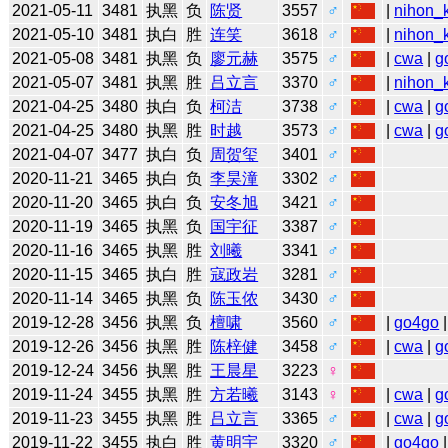
2021-05-11
3481
执黑
负
陈贤
3557
♂
|
nihon_k
2021-05-10
3481
执白
胜
连笑
3618
♂
|
nihon_k
2021-05-08
3481
执黑
负
廖元赫
3575
♂
|
cwa
|
g
2021-05-07
3481
执黑
胜
吕立言
3370
♂
|
nihon_k
2021-04-25
3480
执白
负
柯洁
3738
♂
|
cwa
|
g
2021-04-25
3480
执黑
胜
时越
3573
♂
|
cwa
|
g
2021-04-07
3477
执白
负
周贺玺
3401
♂
2020-11-21
3465
执白
负
李昊潼
3302
♂
2020-11-20
3465
执白
负
安冬旭
3421
♂
2020-11-19
3465
执黑
负
国宇征
3387
♂
2020-11-16
3465
执黑
胜
刘曦
3341
♂
2020-11-15
3465
执白
胜
寇政岩
3281
♂
2020-11-14
3465
执黑
负
陈玉侬
3430
♂
2019-12-28
3456
执黑
负
檀啸
3560
♂
|
go4go
|
2019-12-26
3456
执黑
胜
陈梓健
3458
♂
|
cwa
|
g
2019-12-24
3456
执黑
胜
王晨星
3223
♀
2019-11-24
3455
执黑
胜
方若曦
3143
♀
|
cwa
|
g
2019-11-23
3455
执黑
胜
吕立言
3365
♂
|
cwa
|
g
2019-11-22
3455
执白
胜
黄明宇
3320
♂
|
go4go
|