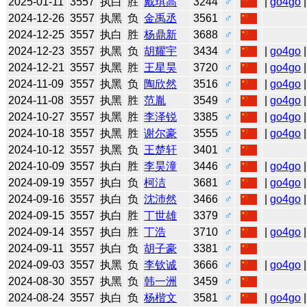
2025-01-11
3557
执白
胜
戴琪高
3244
♂
|
go4go
|
2024-12-26
3557
执黑
负
金禹丞
3561
♂
2024-12-25
3557
执白
胜
杨鼎新
3688
♂
2024-12-23
3557
执黑
负
胡耀宇
3434
♂
|
go4go
|
2024-12-21
3557
执黑
胜
王星昊
3720
♂
|
go4go
|
2024-11-09
3557
执黑
负
陶欣然
3516
♂
|
go4go
|
2024-11-08
3557
执黑
胜
范胤
3549
♂
|
go4go
|
2024-10-27
3557
执黑
胜
李泽锐
3385
♂
|
go4go
|
2024-10-18
3557
执黑
胜
谢尔豪
3555
♂
|
go4go
|
2024-10-12
3557
执黑
负
王楚轩
3401
♂
2024-10-09
3557
执白
胜
李昊潼
3446
♂
|
go4go
|
2024-09-19
3557
执白
负
柯洁
3681
♂
|
go4go
|
2024-09-16
3557
执白
负
沈沛然
3466
♂
|
go4go
|
2024-09-15
3557
执白
胜
丁世雄
3379
♂
2024-09-14
3557
执白
胜
丁浩
3710
♂
|
go4go
|
2024-09-11
3557
执白
负
胡子豪
3381
♂
2024-09-03
3557
执黑
负
李钦诚
3666
♂
|
go4go
|
2024-08-30
3557
执黑
负
韩一洲
3459
♂
2024-08-24
3557
执白
负
杨楷文
3581
♂
|
go4go
|