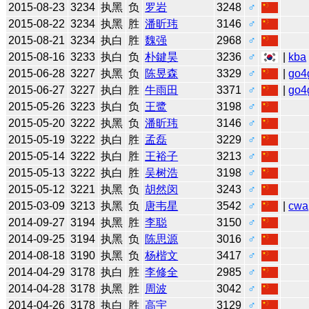
2015-08-23
3234
执黑
负
罗岩
3248
♂
2015-08-22
3234
执黑
胜
潘昕玮
3146
♂
2015-08-21
3234
执白
胜
魏强
2968
♂
2015-08-16
3233
执白
负
朴鍵昊
3236
♂
|
kba
2015-06-28
3227
执黑
负
陈昱森
3329
♂
|
go4
2015-06-27
3227
执白
胜
牛雨田
3371
♂
|
go4
2015-05-26
3223
执白
负
王鹭
3198
♂
2015-05-20
3222
执黑
负
潘昕玮
3146
♂
2015-05-19
3222
执白
胜
孟磊
3229
♂
2015-05-14
3222
执白
胜
王裕子
3213
♂
2015-05-13
3222
执白
胜
吴树浩
3198
♂
2015-05-12
3221
执黑
负
胡然闵
3243
♂
2015-03-09
3213
执黑
负
唐韦星
3542
♂
|
cwa
2014-09-27
3194
执黑
胜
李聪
3150
♂
2014-09-25
3194
执黑
负
陈思源
3016
♂
2014-08-18
3190
执黑
负
杨楷文
3417
♂
2014-04-29
3178
执白
胜
李修全
2985
♂
2014-04-28
3178
执黑
胜
周波
3042
♂
2014-04-26
3178
执白
胜
高宇
3129
♂