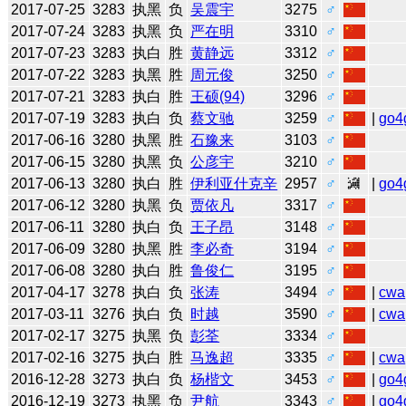
2017-07-25
3283
执黑
负
吴震宇
3275
♂
2017-07-24
3283
执黑
负
严在明
3310
♂
2017-07-23
3283
执白
胜
黄静远
3312
♂
2017-07-22
3283
执黑
胜
周元俊
3250
♂
2017-07-21
3283
执白
胜
王硕(94)
3296
♂
2017-07-19
3283
执白
负
蔡文驰
3259
♂
|
go4
2017-06-16
3280
执黑
胜
石豫来
3103
♂
2017-06-15
3280
执黑
负
公彦宇
3210
♂
2017-06-13
3280
执白
胜
伊利亚什克辛
2957
♂
|
go4
2017-06-12
3280
执黑
负
贾依凡
3317
♂
2017-06-11
3280
执白
负
王子昂
3148
♂
2017-06-09
3280
执黑
胜
李必奇
3194
♂
2017-06-08
3280
执白
胜
鲁俊仁
3195
♂
2017-04-17
3278
执白
负
张涛
3494
♂
|
cwa
2017-03-11
3276
执白
负
时越
3590
♂
|
cwa
2017-02-17
3275
执黑
负
彭荃
3334
♂
2017-02-16
3275
执白
胜
马逸超
3335
♂
|
cwa
2016-12-28
3273
执白
负
杨楷文
3453
♂
|
go4
2016-12-19
3273
执黑
负
尹航
3343
♂
|
go4