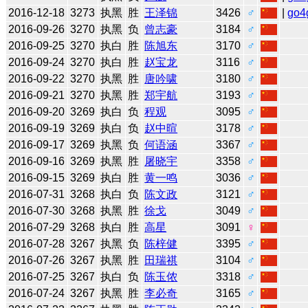
2016-12-18
3273
执黑
胜
王泽锦
3426
♂
|
go4
2016-09-26
3270
执黑
负
曾志豪
3184
♂
2016-09-25
3270
执白
胜
陈旭东
3170
♂
2016-09-24
3270
执白
胜
赵宝龙
3116
♂
2016-09-22
3270
执黑
胜
唐吟啸
3180
♂
2016-09-21
3270
执黑
胜
郑宇航
3193
♂
2016-09-20
3269
执白
负
程观
3095
♂
2016-09-19
3269
执白
负
赵中暄
3178
♂
2016-09-17
3269
执黑
负
何语涵
3367
♂
2016-09-16
3269
执黑
胜
屠晓宇
3358
♂
2016-09-15
3269
执白
胜
黄一鸣
3036
♂
2016-07-31
3268
执白
负
陈文政
3121
♂
2016-07-30
3268
执黑
胜
徐戈
3049
♂
2016-07-29
3268
执白
胜
高星
3091
♀
2016-07-28
3267
执黑
负
陈梓健
3395
♂
2016-07-26
3267
执黑
胜
田瑞祺
3104
♂
2016-07-25
3267
执白
负
陈玉侬
3318
♂
2016-07-24
3267
执黑
胜
李必奇
3165
♂