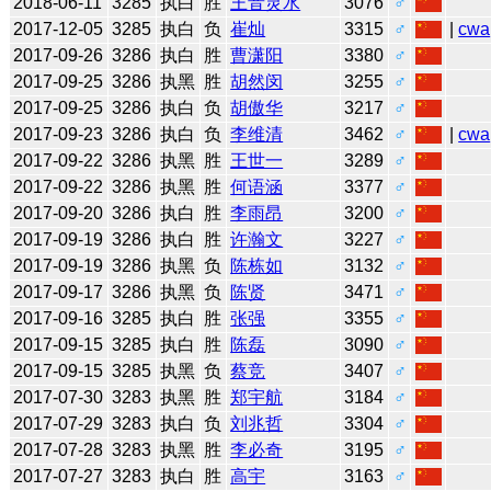
2018-06-11
3285
执白
胜
王音灵水
3076
♂
2017-12-05
3285
执白
负
崔灿
3315
♂
|
cwa
2017-09-26
3286
执白
胜
曹潇阳
3380
♂
2017-09-25
3286
执黑
胜
胡然闵
3255
♂
2017-09-25
3286
执白
负
胡傲华
3217
♂
2017-09-23
3286
执白
负
李维清
3462
♂
|
cwa
2017-09-22
3286
执黑
胜
王世一
3289
♂
2017-09-22
3286
执黑
胜
何语涵
3377
♂
2017-09-20
3286
执白
胜
李雨昂
3200
♂
2017-09-19
3286
执白
胜
许瀚文
3227
♂
2017-09-19
3286
执黑
负
陈栋如
3132
♂
2017-09-17
3286
执黑
负
陈贤
3471
♂
2017-09-16
3285
执白
胜
张强
3355
♂
2017-09-15
3285
执白
胜
陈磊
3090
♂
2017-09-15
3285
执黑
负
蔡竞
3407
♂
2017-07-30
3283
执黑
胜
郑宇航
3184
♂
2017-07-29
3283
执白
负
刘兆哲
3304
♂
2017-07-28
3283
执黑
胜
李必奇
3195
♂
2017-07-27
3283
执白
胜
高宇
3163
♂