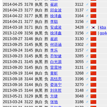
2014-04-25
3178
执黑
负
崔超
3112
♂
2014-04-23
3177
执白
胜
邱金波
3137
♂
2014-04-22
3177
执黑
胜
徐泽鑫
3164
♂
2014-04-21
3177
执白
胜
李聪
3156
♂
2014-03-18
3171
执白
负
安成浚
3428
♂
|
kba
2013-12-09
3156
执黑
负
徐泽鑫
3156
♂
|
go4
2013-09-27
3146
执白
胜
崔超
3130
♂
2013-09-25
3145
执黑
负
何语涵
3302
♂
2013-09-24
3145
执白
胜
李乐
3157
♂
2013-09-23
3145
执黑
负
乔智健
3285
♂
2013-09-21
3145
执黑
胜
白光源
3055
♂
2013-09-20
3145
执白
负
雷震坤
3131
♂
2013-09-19
3144
执白
负
黄昕
3268
♂
2013-09-18
3144
执黑
负
高恬亮
3196
♂
2013-09-16
3144
执白
负
娄洛宁
3270
♂
2013-09-15
3144
执黑
胜
刘兆哲
3148
♂
2013-05-21
3129
执黑
负
方捷
3048
♂
2013-03-24
3122
执白
负
张弛
3186
♂