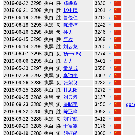
2019-06-22
3298
执白
胜
郑淼鑫
3330
♂
2019-06-21
3298
执白
胜
赵中暄
3201
♂
2019-06-19
3298
执白
胜
鲁俊仁
3213
♂
2019-06-18
3298
执黑
负
陈潇楠
3242
♂
2019-06-16
3298
执黑
负
孙力
3246
♂
2019-06-15
3298
执白
胜
严欢
3369
♂
2019-06-14
3298
执黑
胜
刘云龙
3260
♂
2019-06-07
3298
执白
负
杨一(95)
3274
♂
2019-06-06
3298
执白
胜
古力
3401
♂
2019-05-23
3297
执白
负
童梦成
3558
♂
2019-02-28
3292
执黑
负
李翔宇
3367
♂
2018-09-26
3286
执黑
负
张紫良
3282
♂
2018-09-25
3286
执白
胜
甘思阳
3272
♂
2018-09-25
3286
执黑
负
刘云程
3137
♂
2018-09-23
3286
执黑
负
屠晓宇
3450
♂
|
go4
2018-09-22
3286
执白
胜
陈亚峰
3092
♂
2018-09-22
3286
执黑
负
刘宇航
3412
♂
2018-09-20
3286
执白
胜
于富霖
3176
♂
2018-09-19
3286
执白
负
胡钰函
3360
♂