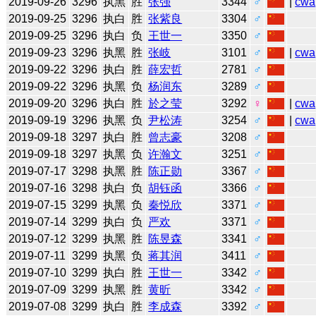
2019-09-26
3296
执黑
胜
张强
3344
♂
|
cwa
2019-09-25
3296
执白
胜
张紫良
3304
♂
2019-09-25
3296
执白
负
王世一
3350
♂
2019-09-23
3296
执黑
胜
张岐
3101
♂
|
cwa
2019-09-22
3296
执白
胜
薛宏哲
2781
♂
2019-09-22
3296
执黑
负
杨润东
3289
♂
2019-09-20
3296
执白
胜
於之莹
3292
♀
|
cwa
2019-09-19
3296
执黑
负
尹松涛
3254
♂
|
cwa
2019-09-18
3297
执白
胜
曾志豪
3208
♂
2019-09-18
3297
执黑
负
许瀚文
3251
♂
2019-07-17
3298
执黑
胜
陈正勋
3367
♂
2019-07-16
3298
执白
负
胡钰函
3366
♂
2019-07-15
3299
执黑
负
秦悦欣
3371
♂
2019-07-14
3299
执白
负
严欢
3371
♂
2019-07-12
3299
执黑
胜
陈昱森
3341
♂
2019-07-11
3299
执黑
负
蒋其润
3411
♂
2019-07-10
3299
执白
胜
王世一
3342
♂
2019-07-09
3299
执黑
胜
黄昕
3342
♂
2019-07-08
3299
执白
胜
李成森
3392
♂