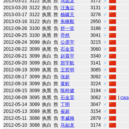
2013-03-21
3122
执黑
胜
马如龙
3172
♂
2013-03-20
3122
执白
负
汪逸尘
3131
♂
2013-03-17
3122
执黑
胜
杨啸天
3276
♂
2013-03-16
3122
执白
胜
朱峰毅
2950
♂
2012-09-26
3100
执黑
负
舒一笑
3186
♂
2012-09-25
3100
执黑
胜
乔然
3041
♂
2012-09-24
3099
执白
负
公彦宇
3215
♂
2012-09-22
3099
执黑
负
石金昊
3060
♂
2012-09-21
3099
执白
负
赵晨宇
3340
♂
2012-09-20
3099
执白
胜
郑宇航
3141
♂
2012-09-19
3099
执黑
负
王哲明
3085
♂
2012-09-17
3099
执白
负
张超
3092
♂
2012-09-16
3099
执白
胜
黄昕
3224
♂
2012-09-15
3099
执黑
负
陈梓健
3194
♂
2012-08-09
3095
执黑
负
石金昊
3062
♂
|
cwa
2012-05-14
3089
执白
胜
丁明
3047
♂
2012-05-13
3089
执黑
负
崔超
3154
♂
2012-05-11
3088
执黑
负
李威翰
2879
♂
2012-05-10
3088
执白
负
马如龙
3174
♂