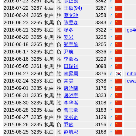
2016-07-23
3267
执黑
胜
陈正勋
3342
♂
2016-07-22
3267
执白
胜
王硕(94)
3267
♂
2016-06-24
3265
执白
胜
蔡文驰
3258
♂
2016-06-23
3265
执黑
负
陈昱森
3343
♂
2016-06-21
3265
执白
胜
杨冬
3322
♂
|
go4
2016-06-20
3265
执黑
胜
罗岩
3225
♂
2016-06-18
3265
执白
负
郑宇航
3205
♂
2016-06-17
3265
执白
负
尹航
3336
♂
2016-06-16
3265
执黑
胜
李豪杰
3229
♂
2016-05-05
3261
执黑
胜
田瑞祺
3098
♂
2016-04-27
3260
执白
胜
韓昇周
3376
♂
|
niho
2016-02-24
3253
执白
负
常昊
3338
♂
|
cwa
2015-09-01
3235
执白
胜
唐吟啸
3176
♂
2015-08-31
3235
执黑
胜
屠晓宇
3333
♂
2015-08-30
3235
执黑
胜
李华嵩
3108
♂
2015-08-28
3235
执白
负
曾志豪
3183
♂
2015-08-27
3235
执白
胜
李必奇
3129
♂
2015-08-26
3235
执黑
负
乔然
3156
♂
2015-08-25
3235
执白
胜
赵毓彩
3168
♂