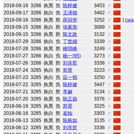
2018-09-19
3286
执黑
负
陈梓健
3453
♂
2018-09-17
3286
执白
负
王泽锦
3462
♂
2018-09-16
3286
执黑
胜
薛冠华
3252
♂
|
cwa
2018-09-15
3286
执白
胜
张家尧
3089
♂
2018-09-15
3286
执黑
胜
陈文政
3132
♂
2018-07-29
3286
执白
负
丁世雄
3339
♂
2018-07-28
3286
执黑
胜
柳琪峰
3249
♂
2018-07-27
3286
执白
负
杨一(95)
3273
♂
2018-07-26
3286
执黑
胜
刘兆哲
3338
♂
2018-07-24
3285
执白
胜
郑胥
3223
♂
2018-07-23
3285
执白
负
应一韬
3250
♂
2018-07-22
3285
执黑
负
陈梓健
3447
♂
2018-07-21
3285
执白
胜
李赫
3134
♀
2018-07-20
3285
执黑
负
陈正勋
3376
♂
2018-06-19
3285
执黑
负
郑胥
3225
♂
2018-06-16
3285
执白
胜
崔灿
3303
♂
2018-06-13
3285
执黑
胜
陈栋如
3135
♂
2018-06-12
3285
执黑
负
刘兆哲
3336
♂