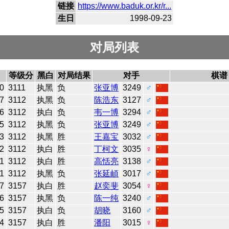
链接
https://www.baduk.or.kr/r...
生日
1998-09-23
对局列表
等级分
黑白
对局结果
对手
棋谱
0
3111
执黑
负
张亚博
3249
♂
7
3112
执黑
负
陈浩东
3127
♂
6
3112
执白
负
韦一博
3294
♂
5
3112
执黑
负
张亚博
3249
♂
3
3112
执黑
胜
王嘉宝
3032
♂
2
3112
执白
胜
丁柯文
3035
♀
1
3112
执白
胜
高恬亮
3138
♂
1
3112
执黑
负
张延頔
3017
♂
7
3157
执白
胜
赵奕斐
3054
♀
6
3157
执黑
负
陈一纯
3240
♂
5
3157
执白
负
胡晓
3160
♂
4
3157
执白
胜
潘阳
3015
♀