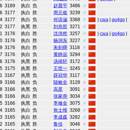
6
3189
执白
负
赵晨宇
3486
♂
6
3177
执白
胜
周元俊
3239
♂
4
3177
执白
负
何语涵
3368
♂
|
cwa
|
go4go
|
2
3177
执黑
胜
刘兆哲
3271
♂
1
3176
执白
胜
沈沛然
3257
♂
|
cwa
|
go4go
|
0
3176
执白
胜
杨润东
3227
♂
9
3176
执白
胜
朱剑舜
3118
♂
7
3176
执白
负
黄静远
3294
♂
6
3176
执黑
胜
汤靖轩
3172
♂
5
3175
执黑
胜
王世一
3245
♂
1
3167
执黑
负
薛冠华
3117
♂
9
3166
执白
负
陆敏全
3128
♀
8
3166
执黑
负
高星
3091
♀
6
3166
执白
胜
张家尧
3034
♂
5
3166
执黑
负
李修全
3075
♂
4
3165
执白
负
焦士维
3268
♂
3
3165
执白
胜
李成森
3282
♂
2
3165
执黑
胜
鲁佳
3046
♀