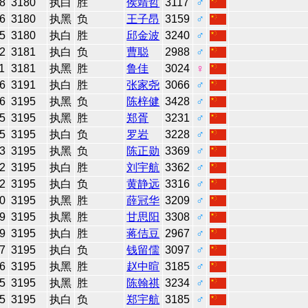
8
3180
执白
胜
侯靖哲
3117
♂
6
3180
执黑
负
王子昂
3159
♂
5
3180
执白
胜
邱金波
3240
♂
2
3181
执白
负
曹聪
2988
♂
1
3181
执黑
胜
鲁佳
3024
♀
6
3191
执白
胜
张家尧
3066
♂
6
3195
执黑
负
陈梓健
3428
♂
5
3195
执黑
胜
郑胥
3231
♂
5
3195
执白
负
罗岩
3228
♂
3
3195
执黑
负
陈正勋
3369
♂
2
3195
执白
胜
刘宇航
3362
♂
2
3195
执白
负
黄静远
3316
♂
0
3195
执黑
胜
薛冠华
3209
♂
9
3195
执黑
胜
甘思阳
3308
♂
9
3195
执白
胜
蒋佶豆
2967
♂
7
3195
执白
负
钱留儒
3097
♂
6
3195
执黑
胜
赵中暄
3185
♂
5
3195
执黑
胜
陈翰祺
3234
♂
5
3195
执白
负
郑宇航
3185
♂