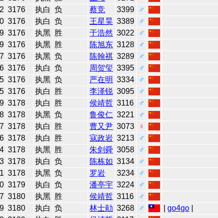
2
3176
执白
负
蔡竞
3399
♂
0
3176
执白
负
王星昊
3389
♂
9
3176
执黑
胜
于浩然
3022
♂
9
3176
执黑
胜
陈旭东
3128
♂
7
3176
执黑
负
陈翰祺
3289
♂
6
3176
执白
负
周贺玺
3395
♂
5
3176
执黑
负
严在明
3334
♂
5
3176
执白
胜
李泽锐
3095
♂
9
3178
执白
胜
侯靖哲
3116
♂
8
3178
执黑
负
鲁俊仁
3221
♂
7
3178
执白
胜
曹又尹
3073
♀
6
3178
执白
胜
寇政岩
3213
♂
4
3178
执黑
胜
朱剑舜
3058
♂
3
3178
执白
负
陈栋如
3134
♂
1
3178
执黑
负
罗岩
3234
♂
0
3179
执白
负
潘亭宇
3224
♂
7
3180
执黑
胜
侯靖哲
3116
♂
9
3180
执白
负
林士勛
3268
♂
|
go4go
|