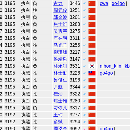
3
3195
执白
负
古力
3446
♂
|
cwa
|
go4go
|
0
3195
执白
胜
周元俊
3251
♂
9
3195
执黑
负
邱金波
3201
♂
8
3195
执白
负
焦士维
3283
♂
7
3195
执黑
负
吴震宇
3275
♂
5
3195
执白
负
严在明
3311
♂
4
3195
执黑
胜
马光子
3255
♂
3
3195
执白
胜
柳琪峰
3217
♂
1
3195
执黑
胜
侯靖哲
3147
♂
9
3195
执白
负
朴永訓
3531
♂
|
nihon_kiin
|
kb
6
3195
执黑
胜
林士勛
3226
♂
|
go4go
|
5
3195
执黑
胜
鲁俊仁
3196
♂
3
3195
执白
负
尹航
3344
♂
2
3195
执黑
胜
崔灿
3322
♂
9
3195
执白
负
焦士维
3280
♂
8
3195
执黑
负
贾依凡
3317
♂
0
3192
执黑
胜
王玮
3277
♂
8
3192
执黑
胜
俞斌
3294
♂
2
3190
执黑
胜
周泓余
3092
♀
|
go4go
|