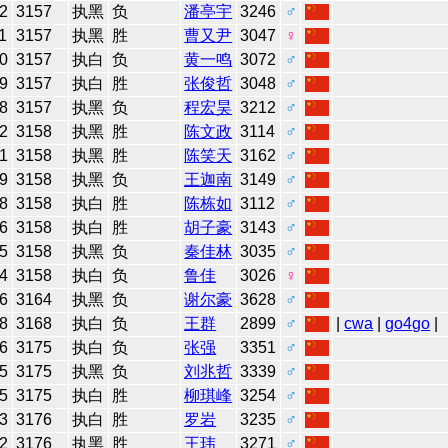
2
3157
执黑
负
潘亭宇
3246
♂
1
3157
执黑
胜
曹又尹
3047
♀
0
3157
执白
负
黄一鸣
3072
♂
9
3157
执白
胜
张俊哲
3048
♂
8
3157
执黑
负
程宏昊
3212
♂
2
3158
执黑
胜
陈文政
3114
♂
1
3158
执黑
胜
陈笑天
3162
♂
9
3158
执黑
负
王迦南
3149
♂
8
3158
执白
胜
陈栋如
3112
♂
6
3158
执白
胜
胡子豪
3143
♂
5
3158
执黑
负
秦佳林
3035
♂
4
3158
执白
负
鲁佳
3026
♀
6
3164
执黑
负
谢尔豪
3628
♂
8
3168
执白
负
王群
2899
♂
|
cwa
|
go4go
|
6
3175
执白
负
张强
3351
♂
5
3175
执黑
负
刘兆哲
3339
♂
5
3175
执白
胜
柳琪峰
3254
♂
3
3176
执白
胜
罗岩
3235
♂
2
3176
执黑
胜
王玮
3271
♂