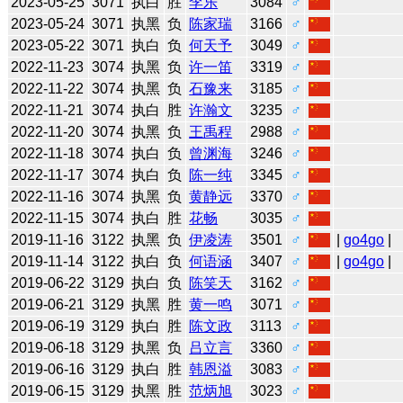
2023-05-25
3071
执白
胜
李乐
3084
♂
2023-05-24
3071
执黑
负
陈家瑞
3166
♂
2023-05-22
3071
执白
负
何天予
3049
♂
2022-11-23
3074
执黑
负
许一笛
3319
♂
2022-11-22
3074
执黑
负
石豫来
3185
♂
2022-11-21
3074
执白
胜
许瀚文
3235
♂
2022-11-20
3074
执黑
负
王禹程
2988
♂
2022-11-18
3074
执白
负
曾渊海
3246
♂
2022-11-17
3074
执白
负
陈一纯
3345
♂
2022-11-16
3074
执黑
负
黄静远
3370
♂
2022-11-15
3074
执白
胜
花畅
3035
♂
2019-11-16
3122
执黑
负
伊凌涛
3501
♂
|
go4go
|
2019-11-14
3122
执白
负
何语涵
3407
♂
|
go4go
|
2019-06-22
3129
执白
负
陈笑天
3162
♂
2019-06-21
3129
执黑
胜
黄一鸣
3071
♂
2019-06-19
3129
执白
胜
陈文政
3113
♂
2019-06-18
3129
执黑
负
吕立言
3360
♂
2019-06-16
3129
执白
胜
韩恩溢
3083
♂
2019-06-15
3129
执黑
胜
范炳旭
3023
♂