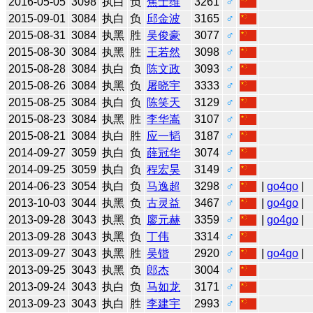
2016-05-05
3098
执白
负
焦士维
3261
♂
2015-09-01
3084
执白
负
邱金波
3165
♂
2015-08-31
3084
执黑
胜
吴俊豪
3077
♂
2015-08-30
3084
执黑
胜
王若然
3098
♂
2015-08-28
3084
执白
负
陈文政
3093
♂
2015-08-26
3084
执黑
负
屠晓宇
3333
♂
2015-08-25
3084
执白
负
陈笑天
3129
♂
2015-08-23
3084
执黑
胜
李华嵩
3107
♂
2015-08-21
3084
执白
胜
应一韬
3187
♂
2014-09-27
3059
执白
负
薛冠华
3074
♂
2014-09-25
3059
执白
负
程宏昊
3149
♂
2014-06-23
3054
执白
负
马逸超
3298
♂
|
go4go
|
2013-10-03
3044
执黑
负
古灵益
3467
♂
|
go4go
|
2013-09-28
3043
执黑
负
廖元赫
3359
♂
|
go4go
|
2013-09-28
3043
执黑
负
丁伟
3314
♂
2013-09-27
3043
执黑
胜
吴锴
2920
♂
|
go4go
|
2013-09-25
3043
执黑
负
郎杰
3004
♂
2013-09-24
3043
执白
负
马如龙
3171
♂
2013-09-23
3043
执白
胜
李建宇
2993
♂