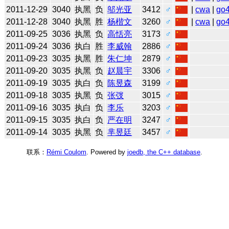
2011-12-29
3040
执黑
负
邬光亚
3412
♂
|
cwa
|
go
2011-12-28
3040
执黑
胜
杨楷文
3260
♂
|
cwa
|
go
2011-09-25
3036
执黑
负
高恬亮
3173
♂
2011-09-24
3036
执白
胜
李威翰
2886
♂
2011-09-23
3035
执黑
胜
朱仁坤
2879
♂
2011-09-20
3035
执黑
负
赵晨宇
3306
♂
2011-09-19
3035
执白
负
陈昱森
3199
♂
2011-09-18
3035
执黑
负
张弢
3015
♂
2011-09-16
3035
执白
负
李乐
3203
♂
2011-09-15
3035
执白
负
严在明
3247
♂
2011-09-14
3035
执黑
负
芈昱廷
3457
♂
联系：
Rémi Coulom
. Powered by
joedb, the C++ database
.