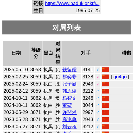
链接
https://www.baduk.or.kr/r...
生日
1995-07-25
对局列表
对
等级
局
日期
黑白
对手
棋谱
分
结
果
2025-05-10
3058
执黑
负
钱留儒
3141
♂
2025-02-25
3059
执黑
负
赵奕斐
3138
♀
|
go4go
|
2025-02-24
3059
执白
胜
张子涵
2943
♀
2025-02-12
3059
执黑
负
韩恩溢
3212
♂
2024-10-11
3062
执黑
负
杨智文
3246
♂
2024-10-11
3062
执白
胜
董堃
3044
♂
2023-05-29
3071
执白
胜
许斐然
2997
♂
2023-05-28
3071
执白
胜
高逸典
2943
♂
2023-05-27
3071
执黑
负
刘云程
3212
♂