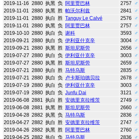
2019-11-16
2880
执黑
负
阿里贾巴林
2757
♂
2019-11-01
2880
执黑
胜
帕沃尔利兹
2841
♂
2019-11-01
2880
执白
胜
Tanguy Le Calvé
2576
♂
2019-11-01
2880
执黑
负
阿里贾巴林
2757
♂
2019-10-10
2880
执白
负
谢科
3593
♂
2019-09-21
2880
执白
负
伊利亚什克辛
3004
♂
2019-09-21
2880
执黑
胜
斯坦尼斯劳
2656
♂
2019-07-27
2880
执白
负
伊利亚什克辛
3003
♂
2019-07-27
2880
执黑
胜
斯坦尼斯劳
2659
♂
2019-07-21
2880
执白
胜
马特乌斯
2835
♂
2019-07-21
2880
执白
负
卢卡斯珀德贝拉
2678
♂
2019-07-19
2880
执白
负
伊利亚什克辛
3003
♂
2019-07-19
2880
执白
负
Junfu Dai
3121
♂
2019-06-08
2881
执白
胜
安德里克拉维茨
2749
♂
2019-06-08
2881
执黑
胜
斯坦尼斯劳
2660
♂
2019-04-28
2882
执黑
负
马特乌斯
2836
♂
2019-04-27
2882
执白
胜
安德里克拉维茨
2747
♂
2019-04-26
2882
执黑
胜
阿里贾巴林
2760
♂
2019-04-25
2882
执白
负
马特乌斯
2836
♂