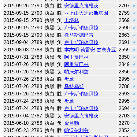
2015-09-26
2790
执白
胜
安德里克拉维茨
2707
♂
2015-09-15
2790
执白
胜
亚历山大迪那斯塔因
2759
♂
2015-09-15
2790
执黑
负
卡塔林
2569
♂
2015-09-15
2790
执黑
负
卢卡斯珀德贝拉
2690
♂
2015-09-15
2790
执黑
胜
托马斯德巴雷
2663
♂
2015-09-04
2789
执黑
负
卢卡斯珀德贝拉
2691
♂
2015-08-03
2788
执白
胜
本杰明·德雷安·杰奈齐亚
2559
♂
2015-07-31
2788
执黑
负
阿里贾巴林
2850
♂
2015-07-26
2788
执黑
负
阿里贾巴林
2849
♂
2015-07-26
2788
执黑
负
帕沃尔利兹
2856
♂
2015-07-26
2788
执白
胜
樊麾
2995
♂
2015-07-26
2788
执黑
胜
马特乌斯
2788
♂
2015-07-26
2788
执白
胜
卢卡斯珀德贝拉
2693
♂
2015-07-24
2788
执黑
负
樊麾
2995
♂
2015-07-24
2788
执白
胜
卢卡斯珀德贝拉
2694
♂
2015-07-04
2787
执黑
负
安德里克拉维茨
2703
♂
2015-06-10
2786
执白
负
金昌勳
3270
♂
2015-05-23
2786
执白
胜
帕沃尔利兹
2852
♂