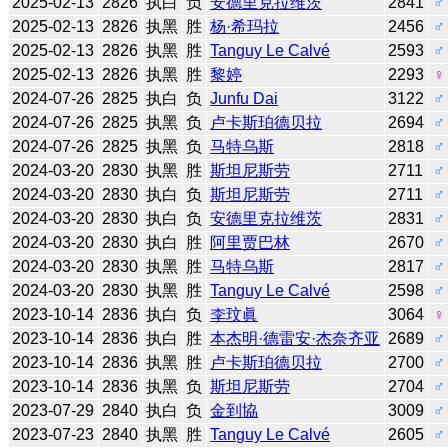
2025-02-13
2826
执白
负
安德里克拉维茨
2841
♂
2025-02-13
2826
执黑
胜
杨·希玛拉
2456
♂
2025-02-13
2826
执黑
胜
Tanguy Le Calvé
2593
♂
2025-02-13
2826
执黑
胜
黎婷
2293
♀
2024-07-26
2825
执白
负
Junfu Dai
3122
♂
2024-07-26
2825
执黑
负
卢卡斯珀德贝拉
2694
♂
2024-07-26
2825
执黑
负
马特乌斯
2818
♂
2024-03-20
2830
执黑
胜
斯坦尼斯劳
2711
♂
2024-03-20
2830
执白
负
斯坦尼斯劳
2711
♂
2024-03-20
2830
执白
负
安德里克拉维茨
2831
♂
2024-03-20
2830
执白
胜
阿里贾巴林
2670
♂
2024-03-20
2830
执黑
胜
马特乌斯
2817
♂
2024-03-20
2830
执黑
胜
Tanguy Le Calvé
2598
♂
2023-10-14
2836
执白
负
李玟眞
3064
♀
2023-10-14
2836
执白
胜
本杰明·德雷安·杰奈齐亚
2689
♂
2023-10-14
2836
执黑
胜
卢卡斯珀德贝拉
2700
♂
2023-10-14
2836
执黑
负
斯坦尼斯劳
2704
♂
2023-07-29
2840
执白
负
金到協
3009
♂
2023-07-23
2840
执黑
胜
Tanguy Le Calvé
2605
♂