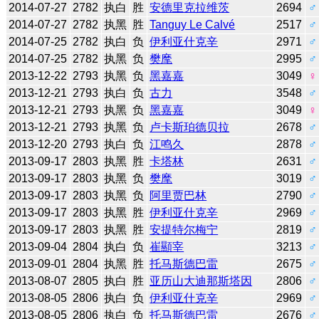
2014-07-27
2782
执白
胜
安德里克拉维茨
2694
♂
2014-07-27
2782
执黑
胜
Tanguy Le Calvé
2517
♂
2014-07-25
2782
执白
负
伊利亚什克辛
2971
♂
2014-07-25
2782
执黑
负
樊麾
2995
♂
2013-12-22
2793
执黑
负
黑嘉嘉
3049
♀
2013-12-21
2793
执白
负
古力
3548
♂
2013-12-21
2793
执黑
负
黑嘉嘉
3049
♀
2013-12-21
2793
执黑
负
卢卡斯珀德贝拉
2678
♂
2013-12-20
2793
执白
负
江鸣久
2878
♂
2013-09-17
2803
执黑
胜
卡塔林
2631
♂
2013-09-17
2803
执黑
负
樊麾
3019
♂
2013-09-17
2803
执黑
负
阿里贾巴林
2790
♂
2013-09-17
2803
执黑
胜
伊利亚什克辛
2969
♂
2013-09-17
2803
执黑
胜
安提特尔梅宁
2819
♂
2013-09-04
2804
执白
负
崔顯宰
3213
♂
2013-09-01
2804
执黑
胜
托马斯德巴雷
2675
♂
2013-08-07
2805
执白
胜
亚历山大迪那斯塔因
2806
♂
2013-08-05
2806
执白
负
伊利亚什克辛
2969
♂
2013-08-05
2806
执白
负
托马斯德巴雷
2676
♂