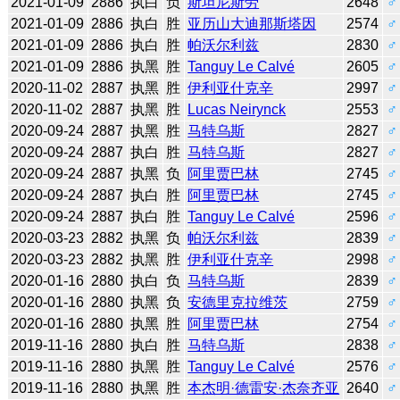
2021-01-09
2886
执白
负
斯坦尼斯劳
2648
♂
2021-01-09
2886
执白
胜
亚历山大迪那斯塔因
2574
♂
2021-01-09
2886
执白
胜
帕沃尔利兹
2830
♂
2021-01-09
2886
执黑
胜
Tanguy Le Calvé
2605
♂
2020-11-02
2887
执黑
胜
伊利亚什克辛
2997
♂
2020-11-02
2887
执黑
胜
Lucas Neirynck
2553
♂
2020-09-24
2887
执黑
胜
马特乌斯
2827
♂
2020-09-24
2887
执白
胜
马特乌斯
2827
♂
2020-09-24
2887
执黑
负
阿里贾巴林
2745
♂
2020-09-24
2887
执白
胜
阿里贾巴林
2745
♂
2020-09-24
2887
执白
胜
Tanguy Le Calvé
2596
♂
2020-03-23
2882
执黑
负
帕沃尔利兹
2839
♂
2020-03-23
2882
执黑
胜
伊利亚什克辛
2998
♂
2020-01-16
2880
执白
负
马特乌斯
2839
♂
2020-01-16
2880
执黑
负
安德里克拉维茨
2759
♂
2020-01-16
2880
执黑
胜
阿里贾巴林
2754
♂
2019-11-16
2880
执白
胜
马特乌斯
2838
♂
2019-11-16
2880
执黑
胜
Tanguy Le Calvé
2576
♂
2019-11-16
2880
执黑
胜
本杰明·德雷安·杰奈齐亚
2640
♂