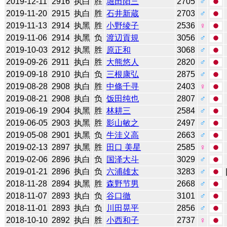
2019-12-11
2916
执白
胜
堀田阳三
2705
♂
2019-11-20
2915
执白
胜
石井新蔵
2703
♂
2019-11-13
2914
执黑
胜
小野绫子
2536
♀
2019-11-06
2914
执黑
负
渡辺貢規
3056
♂
2019-10-03
2912
执黑
胜
原正和
3068
♂
2019-09-26
2911
执白
胜
大熊悠人
2820
♂
2019-09-18
2910
执白
负
三根康弘
2875
♂
2019-08-28
2908
执白
胜
中條千寻
2403
♀
2019-08-21
2908
执白
负
饭田纯也
2807
♂
2019-06-19
2904
执黑
胜
林耕三
2584
♂
2019-06-05
2903
执黑
胜
影山敏之
2497
♂
2019-05-08
2901
执黑
负
牛洼义高
2663
♂
2019-02-13
2897
执黑
胜
田口 美星
2585
♀
2019-02-06
2896
执白
负
国泽大斗
3029
♂
2019-01-21
2896
执白
负
六浦雄太
3283
♂
2018-11-28
2894
执黑
胜
森野节男
2668
♂
2018-11-07
2893
执白
负
谷口徹
3101
♂
2018-11-01
2893
执白
负
川田晃平
2856
♂
2018-10-10
2892
执白
胜
小西和子
2737
♀