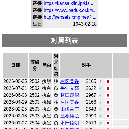
链接
https://kansaikiin.jp/kis...
链接
https://www.baduk.or.kr/r...
链接
http://senseis.xmp.net/?I...
生日
1943-02-18
对局列表
对
等级
局
日期
黑白
对手
分
结
果
2026-08-05
2502
执黑
胜
村冈美香
2165
♀
2026-07-01
2502
执白
负
牛洼义高
2622
♂
2026-06-03
2502
执白
负
横田茂昭
2967
♂
2026-04-29
2503
执黑
胜
村冈美香
2166
♀
2026-02-25
2503
执白
负
山崎吉广
2648
♂
2026-02-18
2503
执黑
负
三根康弘
2990
♂
2026-01-07
2504
执黑
负
本田悟朗
2519
♂