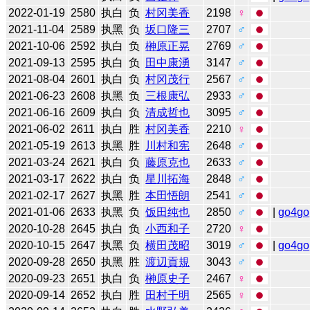
2022-01-19
2580
执白
负
村冈美香
2198
♀
2021-11-04
2589
执黑
负
坂口隆三
2707
♂
2021-10-06
2592
执白
负
榊原正晃
2769
♂
2021-09-13
2595
执白
负
田中康湧
3147
♂
2021-08-04
2601
执白
负
村冈茂行
2567
♂
2021-06-23
2608
执黑
负
三根康弘
2933
♂
2021-06-16
2609
执白
负
清成哲也
3095
♂
2021-06-02
2611
执白
胜
村冈美香
2210
♀
2021-05-19
2613
执黑
胜
川村和宪
2648
♂
2021-03-24
2621
执白
负
藤原克也
2633
♂
2021-03-17
2622
执白
负
星川拓海
2848
♂
2021-02-17
2627
执黑
胜
本田悟朗
2541
♂
2021-01-06
2633
执黑
负
饭田纯也
2850
♂
|
go4go
2020-10-28
2645
执白
负
小西和子
2720
♀
2020-10-15
2647
执黑
负
横田茂昭
3019
♂
|
go4go
2020-09-28
2650
执黑
胜
渡辺貢規
3043
♂
2020-09-23
2651
执白
负
榊原史子
2467
♀
2020-09-14
2652
执白
胜
田村千明
2565
♀