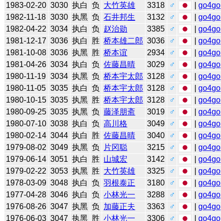
1983-02-20
3030
执白
负
大竹英雄
3318
♂
|
go4go
1982-11-18
3030
执黑
负
石井邦生
3132
♂
|
go4go
1982-04-22
3034
执白
负
赵治勋
3385
♂
|
go4go
1981-12-17
3036
执白
胜
桥本雄二郎
3036
♂
|
go4go
1981-10-08
3036
执黑
胜
桥本谊
2934
♂
|
go4go
1981-04-26
3034
执白
负
佐藤昌晴
3029
♂
|
go4go
1980-11-19
3034
执黑
负
桥本宇太郎
3128
♂
|
go4go
1980-11-05
3035
执白
负
桥本宇太郎
3128
♂
|
go4go
1980-10-15
3035
执黑
胜
桥本宇太郎
3128
♂
|
go4go
1980-09-25
3035
执黑
负
藤泽朋斋
3019
♂
|
go4go
1980-07-10
3038
执白
负
高川格
3049
♂
|
go4go
1980-02-14
3044
执白
胜
佐藤昌晴
3040
♂
|
go4go
1979-08-02
3049
执黑
负
片冈聪
3215
♂
|
go4go
1979-06-14
3051
执白
胜
山城宏
3142
♂
|
go4go
1979-02-22
3053
执黑
胜
大竹英雄
3325
♂
|
go4go
1978-03-09
3048
执白
负
羽根泰正
3180
♂
|
go4go
1977-04-28
3046
执白
负
小林光一
3288
♂
|
go4go
1976-08-26
3047
执黑
负
加藤正夫
3363
♂
|
go4go
1976-06-03
3047
执黑
胜
小林光一
3306
♂
|
go4go