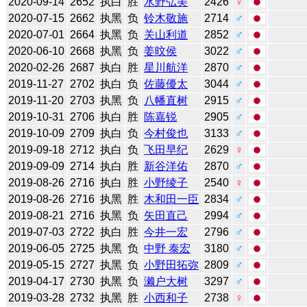
2020-09-14
2652
执白
胜
水野弘美
2426
♀
2020-07-15
2662
执黑
负
铃木敬施
2714
♂
2020-07-01
2664
执黑
负
关山利道
2852
♂
2020-06-10
2668
执黑
负
姜旼侯
3022
♂
2020-02-26
2687
执白
胜
星川航洋
2870
♂
2019-11-27
2702
执白
负
佐藤優太
3044
♂
2019-11-20
2703
执黑
负
八幡直树
2915
♂
2019-10-31
2706
执白
胜
陈嘉锐
2905
♂
2019-10-09
2709
执白
负
今村俊也
3133
♂
2019-09-18
2712
执白
负
飞田早纪
2629
♀
2019-09-09
2714
执白
胜
新谷洋佑
2870
♂
2019-08-26
2716
执白
胜
小野绫子
2540
♀
2019-08-26
2716
执黑
胜
木和田一臣
2834
♂
2019-08-21
2716
执黑
负
矢田直己
2994
♂
2019-07-03
2722
执白
胜
今井一宏
2796
♂
2019-06-05
2725
执黑
负
中野 泰宏
3180
♂
2019-05-15
2727
执黑
负
小野田拓弥
2809
♂
2019-04-17
2730
执黑
负
濑户大树
3297
♂
2019-03-28
2732
执黑
胜
小西和子
2738
♀