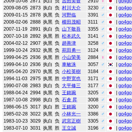
2009-10-08
2871
执白
负
吉田美香
2910
♀
|
go4go
2009-08-05
2873
执白
负
村川大介
3230
♂
|
go4go
2009-01-15
2878
执黑
负
河野临
3391
♂
|
go4go
2008-02-06
2888
执黑
负
横田茂昭
3111
♂
|
go4go
2007-11-19
2891
执白
负
山下敬吾
3355
♂
|
go4go
2007-10-18
2892
执黑
胜
松本武久
3141
♂
|
go4go
2004-02-12
2907
执黑
负
趙善津
3258
♂
|
go4go
1999-10-24
2932
执黑
负
苑田勇一
3124
♂
|
go4go
1999-04-25
2936
执黑
胜
小山荣美
2884
♀
|
go4go
1999-04-10
2936
执白
负
車敏洙
3057
♂
|
go4go
1995-04-20
2970
执黑
负
小松英樹
3184
♂
|
go4go
1994-11-03
2975
执黑
胜
中野宽也
3171
♂
|
go4go
1990-07-08
2983
执白
负
大平修三
3177
♂
|
go4go
1988-04-24
2994
执黑
负
王銘琬
3205
♂
|
go4go
1987-10-08
2998
执白
负
石倉 昇
3008
♂
|
go4go
1986-06-15
3017
执白
胜
王銘琬
3200
♂
|
go4go
1985-02-28
3022
执黑
负
小林光一
3386
♂
|
go4go
1983-10-23
3029
执白
负
武宮正樹
3305
♂
|
go4go
1983-07-10
3031
执黑
胜
王立誠
3196
♂
|
go4go