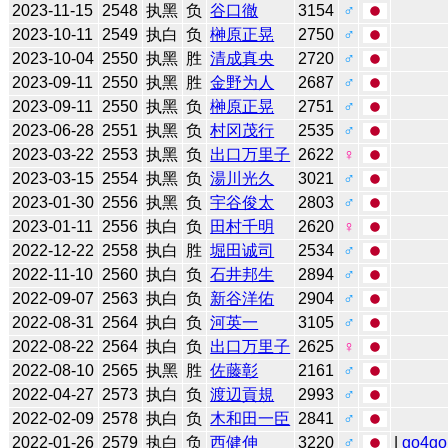
2023-11-15
2548
执黑
负
谷口徹
3154
♂
2023-10-11
2549
执白
负
榊原正晃
2750
♂
2023-10-04
2550
执黑
胜
清成真央
2720
♂
2023-09-11
2550
执黑
胜
金野为人
2687
♂
2023-09-11
2550
执黑
负
榊原正晃
2751
♂
2023-06-28
2551
执黑
负
村冈茂行
2535
♂
2023-03-22
2553
执黑
负
出口万里子
2622
♀
2023-03-15
2554
执黑
负
湯川光久
3021
♂
2023-01-30
2556
执黑
负
宇谷俊太
2803
♂
2023-01-11
2556
执白
负
田村千明
2620
♀
2022-12-22
2558
执白
胜
堀田诚司
2534
♂
2022-11-10
2560
执白
负
石井邦生
2894
♂
2022-09-07
2563
执白
负
新谷洋佑
2904
♂
2022-08-31
2564
执白
负
河英一
3105
♂
2022-08-22
2564
执白
负
出口万里子
2625
♀
2022-08-10
2565
执黑
胜
佐藤彰
2161
♂
2022-04-27
2573
执白
负
渡辺貢規
2993
♂
2022-02-09
2578
执白
负
木和田一臣
2841
♂
2022-01-26
2579
执白
负
西健伸
3220
♂
|
go4go