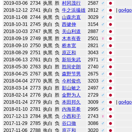
2019-03-06
2734
执黑
胜
村冈茂行
2587
♂
2018-12-12
2741
执白
负
牛之浜撮雄
2812
♂
|
go4go
2018-11-08
2744
执黑
负
山森忠直
3029
♂
2018-10-31
2745
执白
负
西健伸
3154
♂
2018-10-03
2747
执黑
负
关山利道
2887
♂
2018-09-19
2749
执黑
胜
木本有香
2501
♀
2018-09-10
2750
执黑
负
桥本宽
2821
♂
2018-08-29
2751
执黑
负
原正和
3043
♂
2018-06-13
2761
执白
负
新垣朱武
2971
♂
2018-05-30
2763
执白
胜
胜间史朗
2740
♂
2018-04-25
2767
执黑
负
森野节男
2675
♂
2018-04-04
2770
执黑
负
今村俊也
3203
♂
2018-03-14
2773
执白
胜
影山敏之
2497
♂
2018-02-14
2776
执白
胜
金野为人
2729
♂
2018-01-24
2779
执白
负
本田邦久
3009
♂
|
go4go
2018-01-10
2781
执白
胜
内海晃希
2995
♂
2017-12-13
2784
执黑
负
小西和子
2743
♀
2017-11-29
2785
执白
负
谷口徹
3086
♂
2017-11-06
2788
执白
负
原正和
3020
♂