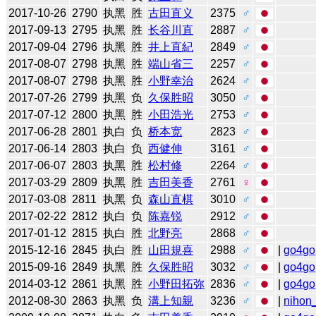
2017-10-26
2790
执黑
胜
古田直义
2375
♂
2017-09-13
2795
执黑
胜
长谷川直
2887
♂
2017-09-04
2796
执黑
胜
井上直紀
2849
♂
2017-08-07
2798
执黑
胜
端山省三
2257
♂
2017-08-07
2798
执黑
胜
小野幸治
2624
♂
2017-07-26
2799
执黑
负
久保胜昭
3050
♂
2017-07-12
2800
执黑
胜
小田浩光
2753
♂
2017-06-28
2801
执白
负
桥本宽
2823
♂
2017-06-14
2803
执白
负
西健伸
3161
♂
2017-06-07
2803
执黑
胜
松村修
2264
♂
2017-03-29
2809
执黑
胜
吉田美香
2761
♀
2017-03-08
2811
执黑
负
森山直棋
3010
♂
2017-02-22
2812
执白
负
陈嘉锐
2912
♂
2017-01-12
2815
执白
胜
北野亮
2868
♂
2015-12-16
2845
执白
胜
山田規喜
2988
♂
|
go4go
2015-09-16
2849
执黑
胜
久保胜昭
3032
♂
|
go4go
2014-03-12
2861
执黑
胜
小野田拓弥
2836
♂
|
go4go
2012-08-30
2863
执黑
负
溝上知親
3236
♂
|
nihon_