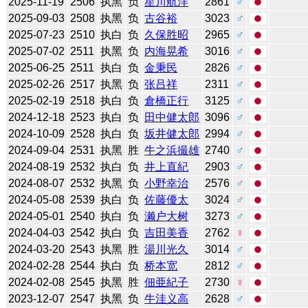
2025-11-19
2506
执黑
负
星川航洋
2861
♂
2025-09-03
2508
执黑
负
古谷裕
3023
♂
2025-07-23
2510
执白
负
久保胜昭
2965
♂
2025-07-02
2511
执黑
负
内海晃希
3016
♂
2025-06-25
2511
执白
负
金秉民
2826
♂
2025-02-26
2517
执黑
负
张吕祥
2311
♂
2025-02-19
2518
执白
负
倉橋正行
3125
♂
2024-12-18
2523
执白
负
田中健太郎
3096
♂
2024-10-09
2528
执白
负
坂井健太郎
2994
♂
2024-09-04
2531
执黑
胜
牛之浜撮雄
2740
♂
2024-08-19
2532
执白
负
井上直紀
2903
♂
2024-08-07
2532
执黑
负
小野幸治
2576
♂
2024-05-08
2539
执白
负
佐藤優太
3024
♂
2024-05-01
2540
执白
负
濑户大树
3273
♂
2024-04-03
2542
执白
负
吉田美香
2762
♀
2024-03-20
2543
执黑
胜
湯川光久
3014
♂
2024-02-28
2544
执白
负
桥本宽
2812
♂
2024-02-08
2545
执黑
胜
佃亜紀子
2730
♀
2023-12-07
2547
执黑
负
牛洼义高
2628
♂