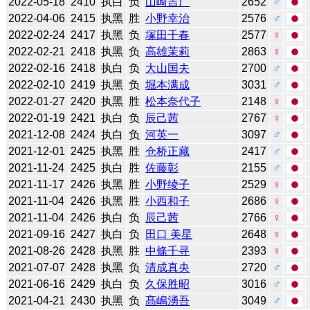
2022-05-18
2410
执白
负
山崎吉广
2652
♂
2022-04-06
2415
执黑
胜
小野幸治
2576
♂
2022-02-24
2417
执黑
负
塚田千春
2577
♀
2022-02-21
2418
执黑
负
高雄茉莉
2863
♀
2022-02-16
2418
执白
负
大山国夫
2700
♂
2022-02-10
2419
执黑
负
堀本满成
3031
♂
2022-01-27
2420
执黑
胜
松本奈代子
2148
♀
2022-01-19
2421
执白
负
辰己茜
2767
♀
2021-12-08
2424
执白
负
河英一
3097
♂
2021-12-01
2425
执黑
胜
仓桥正藏
2417
♂
2021-11-24
2425
执白
胜
佐藤彰
2155
♂
2021-11-17
2426
执黑
胜
小野绫子
2529
♀
2021-11-04
2426
执黑
胜
小西和子
2686
♀
2021-11-04
2426
执白
负
辰己茜
2766
♀
2021-09-16
2427
执白
负
田口 美星
2648
♀
2021-08-26
2428
执黑
胜
中條千寻
2393
♀
2021-07-07
2428
执黑
负
清成真央
2720
♂
2021-06-16
2429
执白
负
久保胜昭
3016
♂
2021-04-21
2430
执黑
负
髙嶋湧吾
3049
♂