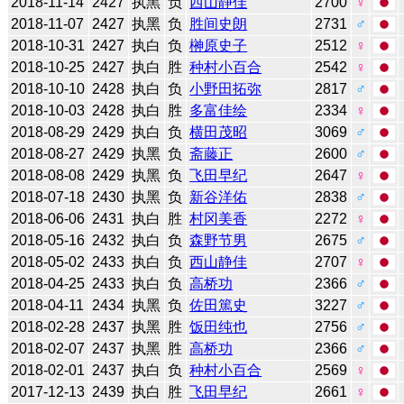
2018-11-14
2427
执黑
负
西山静佳
2700
♀
2018-11-07
2427
执黑
负
胜间史朗
2731
♂
2018-10-31
2427
执白
负
榊原史子
2512
♀
2018-10-25
2427
执白
胜
种村小百合
2542
♀
2018-10-10
2428
执白
负
小野田拓弥
2817
♂
2018-10-03
2428
执白
胜
多富佳绘
2334
♀
2018-08-29
2429
执白
负
横田茂昭
3069
♂
2018-08-27
2429
执黑
负
斋藤正
2600
♂
2018-08-08
2429
执黑
负
飞田早纪
2647
♀
2018-07-18
2430
执黑
负
新谷洋佑
2838
♂
2018-06-06
2431
执白
胜
村冈美香
2272
♀
2018-05-16
2432
执白
负
森野节男
2675
♂
2018-05-02
2433
执白
负
西山静佳
2707
♀
2018-04-25
2433
执白
负
高桥功
2366
♂
2018-04-11
2434
执黑
负
佐田篤史
3227
♂
2018-02-28
2437
执黑
胜
饭田纯也
2756
♂
2018-02-07
2437
执黑
胜
高桥功
2366
♂
2018-02-01
2437
执白
负
种村小百合
2569
♀
2017-12-13
2439
执白
胜
飞田早纪
2661
♀