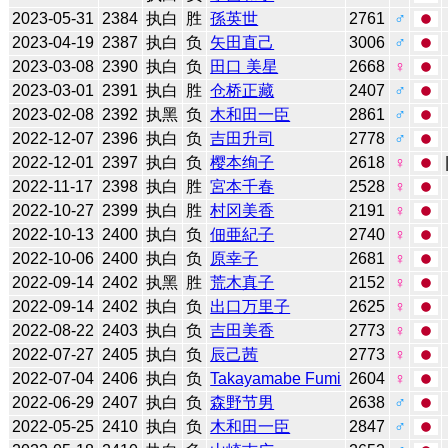
2023-05-31
2384
执白
胜
孫英世
2761
♂
2023-04-19
2387
执白
负
矢田直己
3006
♂
2023-03-08
2390
执白
负
田口 美星
2668
♀
2023-03-01
2391
执白
胜
仓桥正藏
2407
♂
2023-02-08
2392
执黑
负
木和田一臣
2861
♂
2022-12-07
2396
执白
负
吉田升司
2778
♂
2022-12-01
2397
执白
负
樱本绚子
2618
♀
2022-11-17
2398
执白
胜
宮本千春
2528
♀
2022-10-27
2399
执白
胜
村冈美香
2191
♀
2022-10-13
2400
执白
负
佃亜紀子
2740
♀
2022-10-06
2400
执白
负
原幸子
2681
♀
2022-09-14
2402
执黑
胜
荒木真子
2152
♀
2022-09-14
2402
执白
负
出口万里子
2625
♀
2022-08-22
2403
执白
负
吉田美香
2773
♀
2022-07-27
2405
执白
负
辰己茜
2773
♀
2022-07-04
2406
执白
负
Takayamabe Fumi
2604
♀
2022-06-29
2407
执白
负
森野节男
2638
♂
2022-05-25
2410
执白
负
木和田一臣
2847
♂