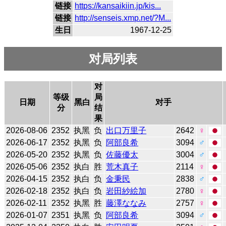
链接
https://kansaikiin.jp/kis...
链接
http://senseis.xmp.net/?M...
生日
1967-12-25
对局列表
对
等级
局
日期
黑白
对手
分
结
果
2026-08-06
2352
执黑
负
出口万里子
2642
♀
2026-06-17
2352
执黑
负
阿部良希
3094
♂
2026-05-20
2352
执黑
负
佐藤優太
3004
♂
2026-05-06
2352
执白
胜
荒木真子
2114
♀
2026-04-15
2352
执白
负
金秉民
2838
♂
2026-02-18
2352
执白
负
岩田紗絵加
2780
♀
2026-02-11
2352
执黑
胜
藤澤ななみ
2757
♀
2026-01-07
2351
执黑
负
阿部良希
3094
♂