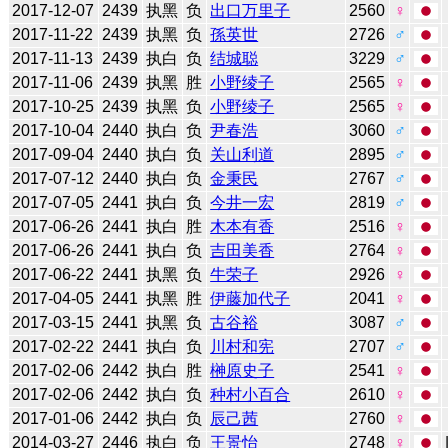
2017-12-07
2439
执黑
负
出口万里子
2560
♀
2017-11-22
2439
执黑
负
孫英世
2726
♂
2017-11-13
2439
执白
负
结城聪
3229
♂
2017-11-06
2439
执黑
胜
小野绫子
2565
♀
2017-10-25
2439
执黑
负
小野绫子
2565
♀
2017-10-04
2440
执白
负
尹春浩
3060
♂
2017-09-04
2440
执白
负
关山利道
2895
♂
2017-07-12
2440
执白
负
金秉民
2767
♂
2017-07-05
2441
执白
负
今井一宏
2819
♂
2017-06-26
2441
执白
胜
木本有香
2516
♀
2017-06-26
2441
执白
负
吉田美香
2764
♀
2017-06-22
2441
执黑
负
牛荣子
2926
♀
2017-04-05
2441
执黑
胜
伊藤加代子
2041
♀
2017-03-15
2441
执黑
负
古谷裕
3087
♂
2017-02-22
2441
执白
负
川村和宪
2707
♂
2017-02-06
2442
执白
胜
榊原史子
2541
♀
2017-02-06
2442
执白
负
种村小百合
2610
♀
2017-01-06
2442
执白
负
辰己茜
2760
♀
2014-03-27
2446
执白
负
王景怡
2748
♀