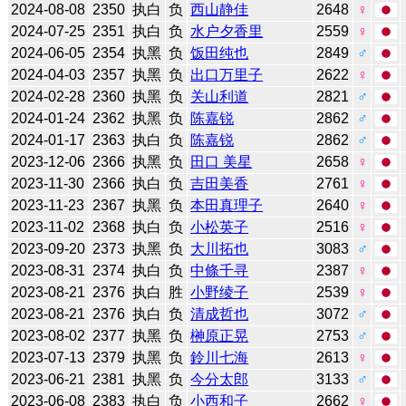
2024-08-08
2350
执白
负
西山静佳
2648
♀
2024-07-25
2351
执白
负
水户夕香里
2559
♀
2024-06-05
2354
执黑
负
饭田纯也
2849
♂
2024-04-03
2357
执黑
负
出口万里子
2622
♀
2024-02-28
2360
执黑
负
关山利道
2821
♂
2024-01-24
2362
执黑
负
陈嘉锐
2862
♂
2024-01-17
2363
执白
负
陈嘉锐
2862
♂
2023-12-06
2366
执黑
负
田口 美星
2658
♀
2023-11-30
2366
执白
负
吉田美香
2761
♀
2023-11-23
2367
执黑
负
本田真理子
2640
♀
2023-11-02
2368
执白
负
小松英子
2516
♀
2023-09-20
2373
执黑
负
大川拓也
3083
♂
2023-08-31
2374
执白
负
中條千寻
2387
♀
2023-08-21
2376
执白
胜
小野绫子
2539
♀
2023-08-21
2376
执白
负
清成哲也
3072
♂
2023-08-02
2377
执黑
负
榊原正晃
2753
♂
2023-07-13
2379
执黑
负
鈴川七海
2613
♀
2023-06-21
2381
执黑
负
今分太郎
3133
♂
2023-06-08
2383
执白
负
小西和子
2662
♀