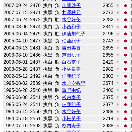
2007-09-24
2470
执白
负
加藤啓子
2955
♀
2007-07-15
2471
执黑
负
井澤秋乃
2773
♀
2007-06-24
2472
执白
胜
木谷好美
2282
♀
2006-08-06
2474
执白
负
小西和子
2841
♀
2006-06-04
2475
执白
胜
伊藤加代子
2196
♀
2005-04-10
2477
执黑
负
佃亜紀子
2743
♀
2004-06-13
2481
执白
负
吉田美香
2895
♀
2003-08-10
2486
执黑
负
芦田矶子
2655
♀
2003-06-01
2487
执白
胜
白石京子
2420
♀
2003-05-28
2487
执黑
负
小林泉美
2982
♀
2002-05-12
2492
执白
负
佃亜紀子
2802
♀
1995-08-02
2539
执白
负
水户夕香里
2674
♀
1995-06-28
2540
执黑
胜
重野由纪
2400
♀
1995-06-08
2541
执黑
负
杉内寿子
2875
♀
1995-05-24
2541
执白
负
佃亜紀子
2877
♀
1994-06-15
2550
执白
负
木谷好美
2489
♀
1994-05-18
2551
执黑
负
小松英子
2714
♀
1992-07-16
2593
执黑
负
杉内寿子
2938
♀