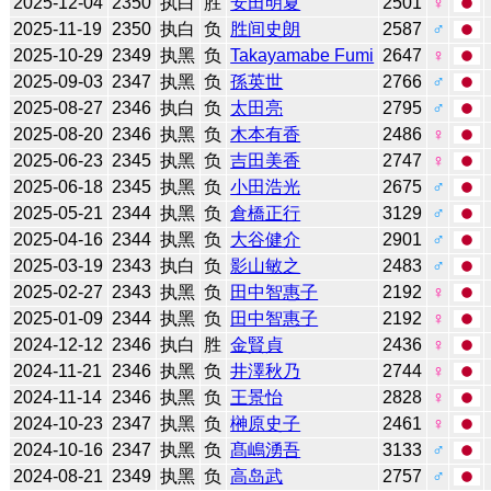
2025-12-04
2350
执白
胜
安田明夏
2501
♀
2025-11-19
2350
执白
负
胜间史朗
2587
♂
2025-10-29
2349
执黑
负
Takayamabe Fumi
2647
♀
2025-09-03
2347
执黑
负
孫英世
2766
♂
2025-08-27
2346
执白
负
太田亮
2795
♂
2025-08-20
2346
执黑
负
木本有香
2486
♀
2025-06-23
2345
执黑
负
吉田美香
2747
♀
2025-06-18
2345
执黑
负
小田浩光
2675
♂
2025-05-21
2344
执黑
负
倉橋正行
3129
♂
2025-04-16
2344
执黑
负
大谷健介
2901
♂
2025-03-19
2343
执白
负
影山敏之
2483
♂
2025-02-27
2343
执黑
负
田中智惠子
2192
♀
2025-01-09
2344
执黑
负
田中智惠子
2192
♀
2024-12-12
2346
执白
胜
金賢貞
2436
♀
2024-11-21
2346
执黑
负
井澤秋乃
2744
♀
2024-11-14
2346
执黑
负
王景怡
2828
♀
2024-10-23
2347
执黑
负
榊原史子
2461
♀
2024-10-16
2347
执黑
负
髙嶋湧吾
3133
♂
2024-08-21
2349
执黑
负
高岛武
2757
♂