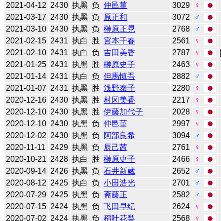
2021-04-12
2430
执黑
负
仲邑菫
3029
♀
2021-03-17
2430
执黑
负
原正和
3072
♂
2021-03-10
2430
执黑
负
榊原正晃
2768
♂
2021-02-15
2431
执白
胜
宮本千春
2561
♀
2021-02-10
2431
执白
负
吉田美香
2787
♀
2021-01-25
2431
执黑
胜
榊原史子
2463
♀
2021-01-14
2431
执白
负
但馬慎吾
2882
♂
2021-01-07
2431
执黑
胜
浅野泰子
2280
♀
2020-12-16
2430
执黑
胜
村冈美香
2217
♀
2020-12-10
2430
执黑
胜
伊藤加代子
2028
♀
2020-12-10
2430
执黑
负
仲邑菫
2997
♀
2020-12-02
2430
执黑
负
阿部良希
3094
♂
2020-11-11
2429
执黑
负
辰己茜
2761
♀
2020-10-21
2428
执白
胜
榊原史子
2466
♀
2020-09-14
2426
执黑
负
石井新蔵
2652
♂
2020-08-12
2425
执白
负
小田浩光
2701
♂
2020-07-29
2425
执黑
负
斋藤正
2582
♂
2020-07-15
2424
执黑
负
飞田早纪
2624
♀
2020-07-02
2424
执黑
负
稻叶花梨
2568
♀