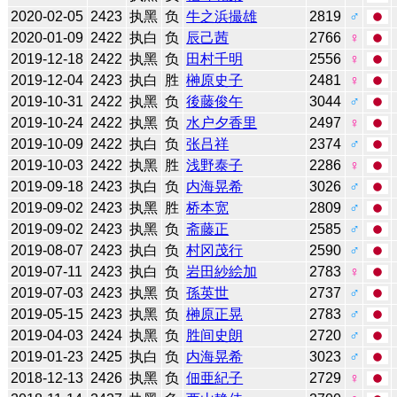
2020-02-05
2423
执黑
负
牛之浜撮雄
2819
♂
2020-01-09
2422
执白
负
辰己茜
2766
♀
2019-12-18
2422
执黑
负
田村千明
2556
♀
2019-12-04
2423
执白
胜
榊原史子
2481
♀
2019-10-31
2422
执黑
负
後藤俊午
3044
♂
2019-10-24
2422
执黑
负
水户夕香里
2497
♀
2019-10-09
2422
执白
负
张吕祥
2374
♂
2019-10-03
2422
执黑
胜
浅野泰子
2286
♀
2019-09-18
2423
执白
负
内海晃希
3026
♂
2019-09-02
2423
执黑
胜
桥本宽
2809
♂
2019-09-02
2423
执黑
负
斋藤正
2585
♂
2019-08-07
2423
执白
负
村冈茂行
2590
♂
2019-07-11
2423
执白
负
岩田紗絵加
2783
♀
2019-07-03
2423
执黑
负
孫英世
2737
♂
2019-05-15
2423
执黑
负
榊原正晃
2783
♂
2019-04-03
2424
执黑
负
胜间史朗
2720
♂
2019-01-23
2425
执白
负
内海晃希
3023
♂
2018-12-13
2426
执黑
负
佃亜紀子
2729
♀