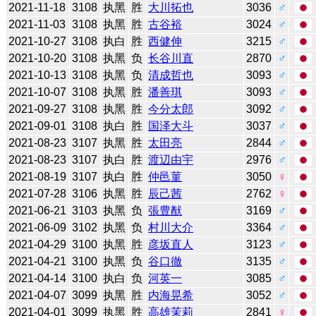
2021-11-18
3108
执黑
胜
大川拓也
3036
♂
2021-11-03
3108
执黑
胜
古谷裕
3024
♂
2021-10-27
3108
执白
胜
西健伸
3215
♂
2021-10-20
3108
执黑
负
长谷川直
2870
♂
2021-10-13
3108
执黑
负
清成哲也
3093
♂
2021-10-07
3108
执黑
胜
潘善琪
3093
♂
2021-09-27
3108
执黑
胜
今分太郎
3092
♂
2021-09-01
3108
执白
胜
国泽大斗
3037
♂
2021-08-23
3107
执黑
胜
太田亮
2844
♂
2021-08-23
3107
执白
胜
渡辺由宇
2976
♂
2021-08-19
3107
执白
胜
仲邑菫
3050
♀
2021-07-28
3106
执黑
胜
辰己茜
2762
♀
2021-06-21
3103
执黑
负
張豊猷
3169
♂
2021-06-09
3102
执黑
负
村川大介
3364
♂
2021-04-29
3100
执黑
胜
彦坂直人
3123
♂
2021-04-21
3100
执黑
负
谷口徹
3135
♂
2021-04-14
3100
执白
负
河英一
3085
♂
2021-04-07
3099
执黑
胜
内海晃希
3052
♂
2021-04-01
3099
执黑
胜
高雄茉莉
2841
♀