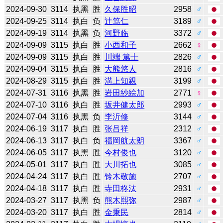
2024-09-30
3114
执黑
胜
久保胜昭
2958
♂
2024-09-25
3114
执白
负
辻笃仁
3189
♂
2024-09-19
3114
执黑
负
河野临
3372
♂
2024-09-09
3115
执白
胜
小西和子
2662
♀
2024-09-09
3115
执白
胜
川端 篤士
2826
♂
2024-09-04
3115
执白
胜
大熊悠人
2816
♂
2024-08-29
3115
执白
胜
溝上知親
3199
♂
2024-07-31
3116
执黑
胜
岩田紗絵加
2771
♀
2024-07-10
3116
执白
胜
坂井健太郎
2993
♂
2024-07-04
3116
执黑
负
李沂修
3144
♂
2024-06-19
3117
执白
胜
张吕祥
2312
♂
2024-06-13
3117
执白
负
福岡航太朗
3367
♂
2024-06-05
3117
执黑
胜
今村俊也
3120
♂
2024-05-01
3117
执白
胜
大川拓也
3085
♂
2024-04-24
3117
执白
胜
铃木敬施
2707
♂
2024-04-18
3117
执白
胜
寺田柊汰
2931
♂
2024-03-27
3117
执黑
负
熊木熙弥
2987
♂
2024-03-20
3117
执白
胜
金秉民
2814
♂