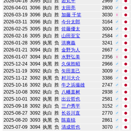
2026-04-16
3095
执白
胜
岩丸平
2969
♂
2026-04-01
3096
执白
胜
太田亮
2800
♂
2026-03-19
3096
执白
胜
加藤 千笑
3030
♀
2026-03-11
3096
执白
胜
今分太郎
3164
♂
2026-02-25
3095
执白
胜
佐藤優太
3004
♂
2026-02-16
3095
执白
胜
山田至宝
2584
♂
2026-01-28
3095
执黑
负
洪爽義
3241
♂
2026-01-21
3094
执白
胜
金野为人
2667
♂
2026-01-07
3094
执白
胜
水野弘美
2356
♀
2025-12-24
3094
执黑
胜
久保胜昭
2966
♂
2025-11-19
3092
执白
负
矢田直己
3009
♂
2025-11-12
3092
执黑
负
村川大介
3386
♂
2025-10-16
3092
执白
胜
牛之浜撮雄
2747
♂
2025-10-08
3092
执白
负
八幡直树
2938
♂
2025-10-01
3092
执黑
胜
出云哲也
2581
♂
2025-09-18
3092
执白
负
三户秀平
3152
♂
2025-08-27
3092
执白
胜
长谷川直
2770
♂
2025-08-20
3093
执黑
负
陈嘉锐
2861
♂
2025-07-09
3094
执黑
负
清成哲也
3070
♂