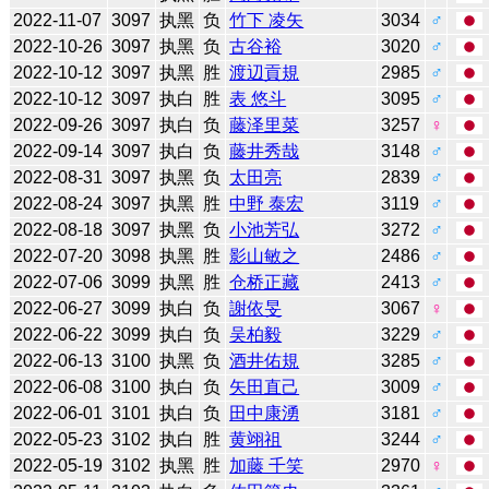
2022-11-07
3097
执黑
负
竹下 凌矢
3034
♂
2022-10-26
3097
执黑
负
古谷裕
3020
♂
2022-10-12
3097
执黑
胜
渡辺貢規
2985
♂
2022-10-12
3097
执白
胜
表 悠斗
3095
♂
2022-09-26
3097
执白
负
藤泽里菜
3257
♀
2022-09-14
3097
执白
负
藤井秀哉
3148
♂
2022-08-31
3097
执黑
负
太田亮
2839
♂
2022-08-24
3097
执黑
胜
中野 泰宏
3119
♂
2022-08-18
3097
执黑
负
小池芳弘
3272
♂
2022-07-20
3098
执黑
胜
影山敏之
2486
♂
2022-07-06
3099
执黑
胜
仓桥正藏
2413
♂
2022-06-27
3099
执白
负
謝依旻
3067
♀
2022-06-22
3099
执白
负
吴柏毅
3229
♂
2022-06-13
3100
执黑
负
酒井佑規
3285
♂
2022-06-08
3100
执白
负
矢田直己
3009
♂
2022-06-01
3101
执白
负
田中康湧
3181
♂
2022-05-23
3102
执白
胜
黄翊祖
3244
♂
2022-05-19
3102
执黑
胜
加藤 千笑
2970
♀