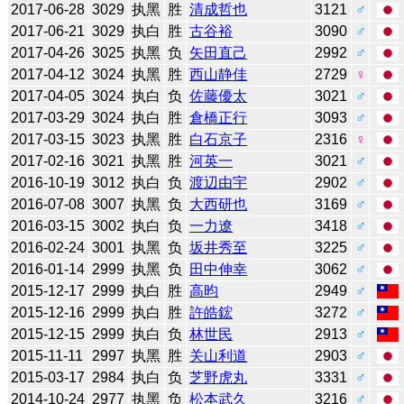
2017-06-28
3029
执黑
胜
清成哲也
3121
♂
2017-06-21
3029
执白
胜
古谷裕
3090
♂
2017-04-26
3025
执黑
负
矢田直己
2992
♂
2017-04-12
3024
执黑
胜
西山静佳
2729
♀
2017-04-05
3024
执白
负
佐藤優太
3021
♂
2017-03-29
3024
执白
胜
倉橋正行
3093
♂
2017-03-15
3023
执黑
胜
白石京子
2316
♀
2017-02-16
3021
执黑
胜
河英一
3021
♂
2016-10-19
3012
执白
负
渡辺由宇
2902
♂
2016-07-08
3007
执黑
负
大西研也
3169
♂
2016-03-15
3002
执白
负
一力遼
3418
♂
2016-02-24
3001
执黑
负
坂井秀至
3225
♂
2016-01-14
2999
执黑
负
田中伸幸
3062
♂
2015-12-17
2999
执白
胜
高昀
2949
♂
2015-12-16
2999
执白
胜
許皓鋐
3272
♂
2015-12-15
2999
执白
负
林世民
2913
♂
2015-11-11
2997
执黑
胜
关山利道
2903
♂
2015-03-17
2984
执白
负
芝野虎丸
3331
♂
2014-10-24
2977
执黑
负
松本武久
3216
♂