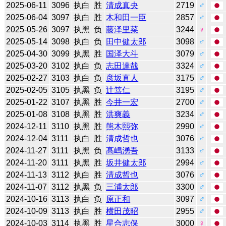
2025-06-11
3096
执白
胜
清成真央
2719
♂
2025-06-04
3097
执白
胜
木和田一臣
2857
♂
2025-05-26
3097
执黑
负
藤泽里菜
3244
♀
2025-05-14
3098
执白
负
田中健太郎
3098
♂
2025-04-30
3099
执黑
胜
国泽大斗
3079
♂
2025-03-20
3102
执白
负
志田達哉
3324
♂
2025-02-27
3103
执白
负
彦坂直人
3175
♂
2025-02-05
3105
执黑
负
辻笃仁
3195
♂
2025-01-22
3107
执黑
胜
今井一宏
2700
♂
2025-01-08
3108
执黑
胜
洪爽義
3234
♂
2024-12-11
3110
执黑
胜
熊木熙弥
2990
♂
2024-12-04
3111
执白
胜
清成哲也
3076
♂
2024-11-27
3111
执黑
负
髙嶋湧吾
3133
♂
2024-11-20
3111
执黑
胜
坂井健太郎
2994
♂
2024-11-13
3112
执白
胜
清成哲也
3076
♂
2024-11-07
3112
执黑
负
三浦太郎
3300
♂
2024-10-16
3113
执白
负
原正和
3097
♂
2024-10-09
3113
执白
胜
横田茂昭
2955
♂
2024-10-03
3114
执黑
胜
星合志保
3000
♀