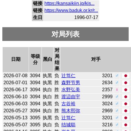
链接
https://kansaikiin.jp/kis...
链接
https://www.baduk.or.kr/r...
生日
1996-07-17
对局列表
对
等级
局
日期
黑白
对手
分
结
果
2026-07-08
3094
执黑
负
辻笃仁
3201
♂
2026-07-01
3094
执黑
胜
森野节男
2634
♂
2026-06-17
3094
执白
胜
水野弘美
2357
♀
2026-06-10
3094
执白
胜
渡辺由宇
2999
♂
2026-06-03
3094
执黑
负
古谷裕
3024
♂
2026-05-27
3094
执白
胜
熊木熙弥
2969
♂
2026-05-13
3095
执黑
负
辻笃仁
3201
♂
2026-05-07
3095
执白
负
结城聪
3216
♂