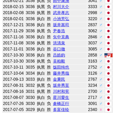
2018-02-21
3036
执黑
负
田中康湧
3041
♂
2018-02-15
3036
执黑
负
村川大介
3333
♂
2018-02-08
3036
执黑
胜
武井孝志
2998
♂
2018-02-01
3036
执白
胜
小池芳弘
3220
♂
2017-12-21
3036
执白
胜
坂井嵩司
2837
♂
2017-11-29
3036
执黑
负
尹春浩
3062
♂
2017-11-16
3036
执白
胜
矢中克典
2846
♂
2017-11-08
3036
执黑
胜
洪清泉
3037
♂
2017-11-01
3036
执白
胜
谷口徹
3085
♂
2017-10-30
3036
执白
胜
吕皓鈞
2858
♂
2017-10-30
3036
执黑
负
吴柏毅
3163
♂
2017-10-11
3035
执黑
胜
饭田纯也
2752
♂
2017-10-04
3034
执白
胜
藤井秀哉
3126
♂
2017-09-13
3033
执白
胜
金秉民
2767
♂
2017-08-31
3032
执黑
负
坂井秀至
3234
♂
2017-08-16
3031
执黑
胜
川村和宪
2700
♂
2017-08-07
3030
执白
负
星川愛生
2717
♂
2017-07-26
3030
执白
负
倉橋正行
3091
♂
2017-07-05
3029
执白
胜
多富佳绘
2340
♀