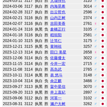
2024-03-11
3117
执白
胜
大場惇也
3110
♂
2024-03-06
3117
执白
胜
内海晃希
3014
♂
2024-02-28
3117
执白
胜
出云哲也
2596
♂
2024-02-21
3116
执白
胜
山内正树
2374
♂
2024-02-07
3116
执白
胜
吉田美香
2761
♀
2024-01-24
3116
执黑
负
倉橋正行
3105
♂
2024-01-18
3116
执白
胜
稻垣阳
2581
♂
2024-01-10
3115
执白
胜
辻笃仁
3175
♂
2023-12-21
3115
执黑
负
黄翊祖
3257
♂
2023-12-13
3114
执白
胜
田口 美星
2658
♀
2023-12-06
3114
执白
负
佐藤優太
3022
♂
2023-11-15
3114
执白
胜
今井一宏
2715
♂
2023-11-08
3114
执白
胜
高岛武
2765
♂
2023-10-11
3114
执黑
胜
表 悠斗
3148
♂
2023-10-04
3114
执白
负
余正麒
3466
♂
2023-09-27
3113
执黑
胜
畠中星信
3070
♂
2023-09-20
3113
执黑
胜
井上直紀
2897
♂
2023-09-06
3112
执白
胜
河英一
3102
♂
2023-08-31
3112
执黑
胜
濑户大树
3262
♂