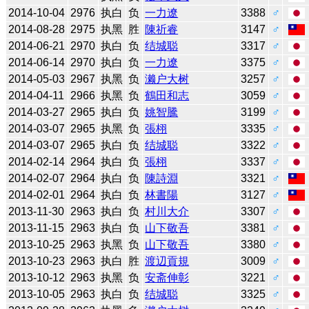
2014-10-04
2976
执白
负
一力遼
3388
♂
2014-08-28
2975
执黑
胜
陳祈睿
3147
♂
2014-06-21
2970
执白
负
结城聪
3317
♂
2014-06-14
2970
执白
负
一力遼
3375
♂
2014-05-03
2967
执黑
负
濑户大树
3257
♂
2014-04-11
2966
执黑
负
鶴田和志
3059
♂
2014-03-27
2965
执白
负
姚智騰
3199
♂
2014-03-07
2965
执黑
负
張栩
3335
♂
2014-03-07
2965
执白
负
结城聪
3322
♂
2014-02-14
2964
执白
负
張栩
3337
♂
2014-02-07
2964
执白
负
陳詩淵
3321
♂
2014-02-01
2964
执白
负
林書陽
3127
♂
2013-11-30
2963
执白
负
村川大介
3307
♂
2013-11-15
2963
执白
负
山下敬吾
3381
♂
2013-10-25
2963
执黑
负
山下敬吾
3380
♂
2013-10-23
2963
执白
胜
渡辺貢規
3009
♂
2013-10-12
2963
执黑
负
安斋伸彰
3221
♂
2013-10-05
2963
执白
负
结城聪
3325
♂