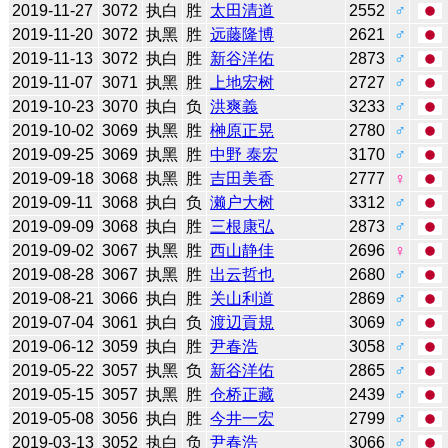
2019-11-27
3072
执白
胜
太田清道
2552
♂
2019-11-20
3072
执黑
胜
远藤隆博
2621
♂
2019-11-13
3072
执白
胜
新谷洋佑
2873
♂
2019-11-07
3071
执黑
胜
上地宏树
2727
♂
2019-10-23
3070
执白
负
洪爽義
3233
♂
2019-10-02
3069
执黑
胜
榊原正晃
2780
♂
2019-09-25
3069
执黑
胜
中野 泰宏
3170
♂
2019-09-18
3068
执黑
胜
吉田美香
2777
♀
2019-09-11
3068
执白
负
濑户大树
3312
♂
2019-09-09
3068
执白
胜
三根康弘
2873
♂
2019-09-02
3067
执黑
胜
西山静佳
2696
♀
2019-08-28
3067
执黑
胜
出云哲也
2680
♂
2019-08-21
3066
执白
胜
关山利道
2869
♂
2019-07-04
3061
执白
负
渡辺貢規
3069
♂
2019-06-12
3059
执白
胜
尹春浩
3058
♂
2019-05-22
3057
执黑
负
新谷洋佑
2865
♂
2019-05-15
3057
执黑
胜
仓桥正藏
2439
♂
2019-05-08
3056
执白
胜
今井一宏
2799
♂
2019-03-13
3052
执白
负
尹春浩
3066
♂