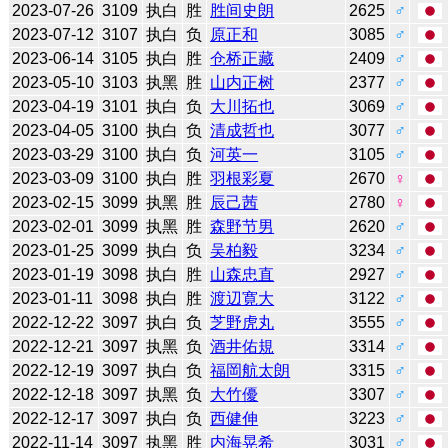
2023-07-26
3109
执白
胜
胜间史朗
2625
♂
2023-07-12
3107
执白
负
原正和
3085
♂
2023-06-14
3105
执白
胜
仓桥正藏
2409
♂
2023-05-10
3103
执黑
胜
山内正树
2377
♂
2023-04-19
3101
执白
负
大川拓也
3069
♂
2023-04-05
3100
执白
负
清成哲也
3077
♂
2023-03-29
3100
执白
负
河英一
3105
♂
2023-03-09
3100
执白
胜
羽根彩夏
2670
♀
2023-02-15
3099
执黑
胜
辰己茜
2780
♀
2023-02-01
3099
执黑
胜
森野节男
2620
♂
2023-01-25
3099
执白
负
吴柏毅
3234
♂
2023-01-19
3098
执白
胜
山森忠直
2927
♂
2023-01-11
3098
执白
胜
渡辺寛大
3122
♂
2022-12-22
3097
执白
负
芝野虎丸
3555
♂
2022-12-21
3097
执黑
负
酒井佑規
3314
♂
2022-12-19
3097
执白
负
福岡航太朗
3315
♂
2022-12-18
3097
执黑
负
大竹優
3307
♂
2022-12-17
3097
执白
负
西健伸
3223
♂
2022-11-14
3097
执黑
胜
内海晃希
3031
♂