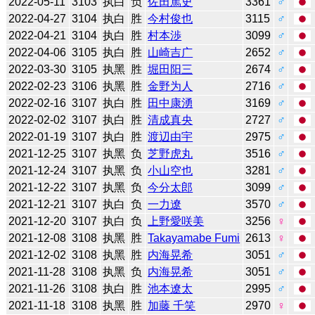
2022-05-11
3103
执白
负
佐田篤史
3361
♂
2022-04-27
3104
执白
胜
今村俊也
3115
♂
2022-04-21
3104
执白
胜
村本渉
3099
♂
2022-04-06
3105
执白
胜
山崎吉广
2652
♂
2022-03-30
3105
执黑
胜
堀田阳三
2674
♂
2022-02-23
3106
执黑
胜
金野为人
2716
♂
2022-02-16
3107
执白
胜
田中康湧
3169
♂
2022-02-02
3107
执白
胜
清成真央
2727
♂
2022-01-19
3107
执白
胜
渡辺由宇
2975
♂
2021-12-25
3107
执黑
负
芝野虎丸
3516
♂
2021-12-24
3107
执黑
负
小山空也
3281
♂
2021-12-22
3107
执黑
负
今分太郎
3099
♂
2021-12-21
3107
执白
负
一力遼
3570
♂
2021-12-20
3107
执白
负
上野愛咲美
3256
♀
2021-12-08
3108
执黑
胜
Takayamabe Fumi
2613
♀
2021-12-02
3108
执黑
胜
内海晃希
3051
♂
2021-11-28
3108
执黑
负
内海晃希
3051
♂
2021-11-26
3108
执白
胜
池本遼太
2995
♂
2021-11-18
3108
执黑
胜
加藤 千笑
2970
♀