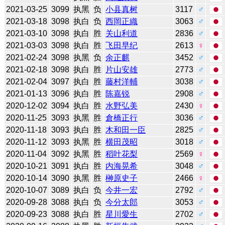
2021-03-25
3099
执黑
负
小县真树
3117
♂
2021-03-18
3098
执白
负
西岡正織
3063
♂
2021-03-10
3098
执白
胜
关山利道
2836
♂
2021-03-03
3098
执白
胜
飞田早纪
2613
♀
2021-02-24
3098
执黑
负
余正麒
3452
♂
2021-02-18
3098
执白
胜
片山安雄
2773
♂
2021-02-04
3097
执白
胜
藤村洋輔
3038
♂
2021-01-13
3096
执白
胜
陈嘉锐
2908
♂
2020-12-02
3094
执白
胜
水野弘美
2430
♀
2020-11-25
3093
执黑
胜
倉橋正行
3036
♂
2020-11-18
3093
执白
胜
木和田一臣
2825
♂
2020-11-12
3093
执黑
胜
横田茂昭
3018
♂
2020-11-04
3092
执黑
胜
稻叶花梨
2569
♀
2020-10-21
3091
执白
胜
内海晃希
3048
♂
2020-10-14
3090
执黑
胜
榊原史子
2466
♀
2020-10-07
3089
执白
负
今井一宏
2792
♂
2020-09-28
3088
执白
负
今分太郎
3053
♂
2020-09-23
3088
执白
胜
星川愛生
2702
♂