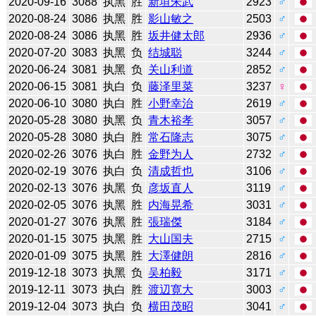
2020-09-16
3088
执黑
胜
新垣朱武
2923
♂
2020-08-24
3086
执黑
胜
影山敏之
2503
♂
2020-08-24
3086
执黑
胜
坂井健太郎
2936
♂
2020-07-20
3083
执黑
负
结城聪
3244
♂
2020-06-24
3081
执黑
负
关山利道
2852
♂
2020-06-15
3081
执白
负
藤泽里菜
3237
♀
2020-06-10
3080
执白
胜
小野幸治
2619
♂
2020-05-28
3080
执黑
负
青木裕孝
3057
♂
2020-05-28
3080
执白
胜
常石隆志
3075
♂
2020-02-26
3076
执白
胜
金野为人
2732
♂
2020-02-19
3076
执白
负
清成哲也
3106
♂
2020-02-13
3076
执黑
负
彦坂直人
3119
♂
2020-02-05
3076
执黑
胜
内海晃希
3031
♂
2020-01-27
3076
执黑
胜
張瑞傑
3184
♂
2020-01-15
3075
执黑
胜
大山国夫
2715
♂
2020-01-09
3075
执黑
胜
大澤健朗
2816
♂
2019-12-18
3073
执黑
负
吴柏毅
3171
♂
2019-12-11
3073
执白
胜
渡辺寛大
3003
♂
2019-12-04
3073
执白
负
横田茂昭
3041
♂