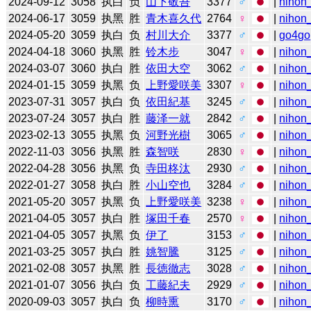
2024-09-12
3058
执白
负
山下敬吾
3377
♂
|
nihon_
2024-06-17
3059
执黑
胜
青木喜久代
2764
♀
|
nihon_
2024-05-20
3059
执白
负
村川大介
3377
♂
|
go4go
2024-04-18
3060
执黑
胜
铃木步
3047
♀
|
nihon_
2024-03-07
3060
执白
胜
依田大空
3062
♂
|
nihon_
2024-01-15
3059
执黑
负
上野愛咲美
3307
♀
|
nihon_
2023-07-31
3057
执白
负
依田紀基
3245
♂
|
nihon_
2023-07-24
3057
执白
胜
藤泽一就
2842
♂
|
nihon_
2023-02-13
3055
执黑
负
河野光樹
3065
♂
|
nihon_
2022-11-03
3056
执黑
胜
森智咲
2830
♀
|
nihon_
2022-04-28
3056
执黑
负
寺田柊汰
2930
♂
|
nihon_
2022-01-27
3058
执白
胜
小山空也
3284
♂
|
nihon_
2021-05-20
3057
执黑
负
上野愛咲美
3238
♀
|
nihon_
2021-04-05
3057
执白
胜
塚田千春
2570
♀
|
nihon_
2021-04-05
3057
执黑
负
伊了
3153
♂
|
nihon_
2021-03-25
3057
执白
胜
姚智騰
3125
♂
|
nihon_
2021-02-08
3057
执黑
胜
長徳徹志
3028
♂
|
nihon_
2021-01-07
3056
执白
负
工藤紀夫
2929
♂
|
nihon_
2020-09-03
3057
执白
负
柳時熏
3170
♂
|
nihon_