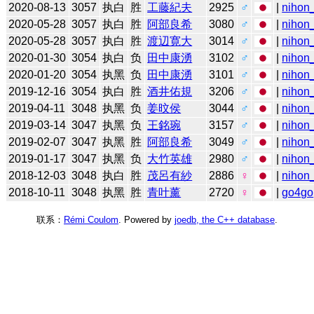
2020-08-13
3057
执白
胜
工藤紀夫
2925
♂
|
nihon_
2020-05-28
3057
执白
胜
阿部良希
3080
♂
|
nihon_
2020-05-28
3057
执白
胜
渡辺寛大
3014
♂
|
nihon_
2020-01-30
3054
执白
负
田中康湧
3102
♂
|
nihon_
2020-01-20
3054
执黑
负
田中康湧
3101
♂
|
nihon_
2019-12-16
3054
执白
胜
酒井佑規
3206
♂
|
nihon_
2019-04-11
3048
执黑
负
姜旼侯
3044
♂
|
nihon_
2019-03-14
3047
执黑
负
王銘琬
3157
♂
|
nihon_
2019-02-07
3047
执黑
胜
阿部良希
3049
♂
|
nihon_
2019-01-17
3047
执黑
负
大竹英雄
2980
♂
|
nihon_
2018-12-03
3048
执白
胜
茂呂有紗
2886
♀
|
nihon_
2018-10-11
3048
执黑
胜
青叶薰
2720
♀
|
go4go
联系：
Rémi Coulom
. Powered by
joedb, the C++ database
.