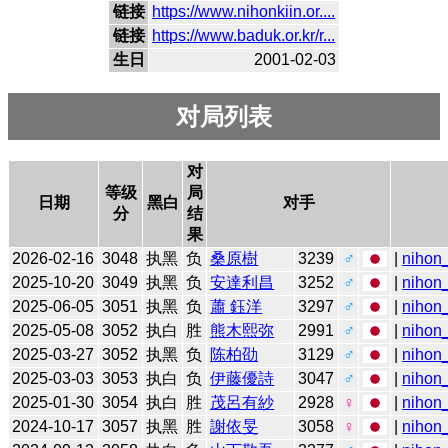
链接
https://www.nihonkiin.or....
链接
https://www.baduk.or.kr/r...
生日
2001-02-03
对局列表
对
等级
局
日期
黑白
对手
分
结
果
2026-02-16
3048
执黑
负
桑原樹
3239
♂
|
nihon_
2025-10-20
3049
执黑
负
安達利昌
3252
♂
|
nihon_
2025-06-05
3051
执黑
负
蕭 鈺洋
3297
♂
|
nihon_
2025-05-08
3052
执白
胜
熊木熙弥
2991
♂
|
nihon_
2025-03-27
3052
执黑
负
陈柏劭
3129
♂
|
nihon_
2025-03-03
3053
执白
负
伊藤優詩
3047
♂
|
nihon_
2025-01-30
3054
执白
胜
茂呂有紗
2928
♀
|
nihon_
2024-10-17
3057
执黑
胜
謝依旻
3058
♀
|
nihon_