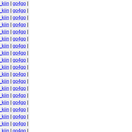
_kiin
|
go4go
|
_kiin
|
go4go
|
_kiin
|
go4go
|
_kiin
|
go4go
|
_kiin
|
go4go
|
_kiin
|
go4go
|
_kiin
|
go4go
|
_kiin
|
go4go
|
_kiin
|
go4go
|
_kiin
|
go4go
|
_kiin
|
go4go
|
_kiin
|
go4go
|
_kiin
|
go4go
|
_kiin
|
go4go
|
_kiin
|
go4go
|
_kiin
|
go4go
|
_kiin
|
go4go
|
_kiin
|
go4go
|
_kiin
|
go4go
|