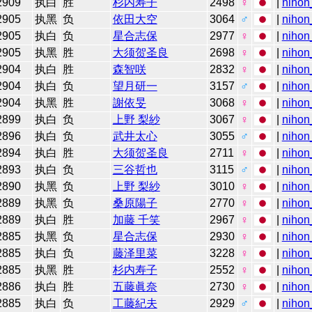
2909
执白
胜
杉内寿子
2498
♀
|
nihon
2905
执黑
负
依田大空
3064
♂
|
nihon
2905
执白
负
星合志保
2977
♀
|
nihon
2905
执黑
胜
大须贺圣良
2698
♀
|
nihon
2904
执白
胜
森智咲
2832
♀
|
nihon
2904
执白
负
望月研一
3157
♂
|
nihon
2904
执黑
胜
謝依旻
3068
♀
|
nihon
2899
执白
负
上野 梨紗
3067
♀
|
nihon
2896
执白
负
武井太心
3055
♂
|
nihon
2894
执白
胜
大须贺圣良
2711
♀
|
nihon
2893
执白
负
三谷哲也
3115
♂
|
nihon
2890
执黑
负
上野 梨紗
3010
♀
|
nihon
2889
执黑
负
桑原陽子
2770
♀
|
nihon
2889
执白
胜
加藤 千笑
2967
♀
|
nihon
2885
执黑
负
星合志保
2930
♀
|
nihon
2885
执白
负
藤泽里菜
3228
♀
|
nihon
2885
执黑
胜
杉内寿子
2552
♀
|
nihon
2886
执白
胜
五藤眞奈
2730
♀
|
nihon
2885
执白
负
工藤紀夫
2929
♂
|
nihon