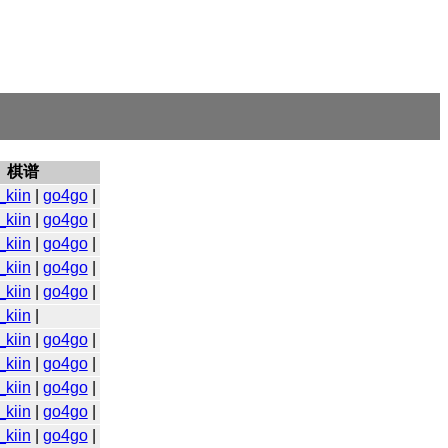
棋谱
_kiin
|
go4go
|
_kiin
|
go4go
|
_kiin
|
go4go
|
_kiin
|
go4go
|
_kiin
|
go4go
|
_kiin
|
_kiin
|
go4go
|
_kiin
|
go4go
|
_kiin
|
go4go
|
_kiin
|
go4go
|
_kiin
|
go4go
|