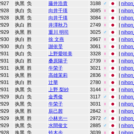
2927
执黑
负
藤井浩貴
3188
♂
|
nihon
2928
执白
负
向井千瑛
3085
♀
|
nihon
2928
执黑
负
向井千瑛
3084
♀
|
nihon
2929
执白
胜
井澤秋乃
2749
♀
|
nihon
2929
执黑
胜
重川 明司
3025
♂
|
nihon
2930
执白
胜
徐 文燕
2967
♀
|
nihon
2930
执白
负
謝依旻
3061
♀
|
nihon
2931
执白
负
上野愛咲美
3328
♀
|
nihon
2931
执白
胜
桑原陽子
2739
♀
|
nihon
2931
执黑
胜
牛荣子
3021
♀
|
nihon
2931
执黑
胜
高雄茉莉
2836
♀
|
nihon
2931
执白
胜
辻華
2780
♀
|
nihon
2931
执黑
负
上野 梨紗
3144
♀
|
nihon
2929
执白
负
金秀俊
3117
♂
|
nihon
2929
执黑
负
牛荣子
3031
♀
|
nihon
2929
执黑
胜
辰己茜
2842
♀
|
nihon
2929
执黑
胜
小林光一
2972
♂
|
nihon
2929
执黑
负
水間俊文
2885
♂
|
nihon
2928
执黑
负
铃木步
3039
♀
|
nihon