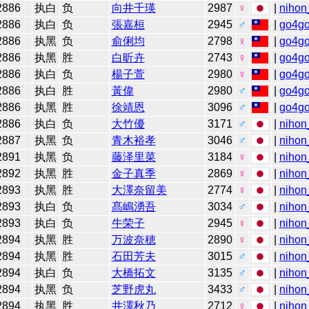
2886
执白
负
向井千瑛
2987
♀
|
nihon
2886
执白
负
張嘉桓
2945
♂
|
go4g
2886
执黑
负
俞俐均
2798
♀
|
go4g
2886
执黑
胜
白昕卉
2743
♀
|
go4g
2886
执白
负
楊子萱
2980
♀
|
go4g
2886
执白
胜
黃偉
2980
♂
|
go4g
2886
执黑
胜
徐靖恩
3096
♂
|
go4g
2886
执白
负
大竹優
3171
♂
|
nihon
2887
执黑
负
青木裕孝
3046
♂
|
nihon
2891
执黑
负
藤泽里菜
3184
♀
|
nihon
2892
执黑
胜
金子真季
2869
♀
|
nihon
2893
执黑
胜
大澤奈留美
2774
♀
|
nihon
2893
执白
负
髙嶋湧吾
3034
♂
|
nihon
2893
执白
负
牛荣子
2945
♀
|
nihon
2894
执黑
胜
万波奈穂
2890
♀
|
nihon
2894
执黑
胜
石田芳夫
3015
♂
|
nihon
2894
执白
负
大橋拓文
3135
♂
|
nihon
2894
执黑
负
芝野虎丸
3433
♂
|
nihon
2894
执黑
胜
井澤秋乃
2712
♀
|
nihon