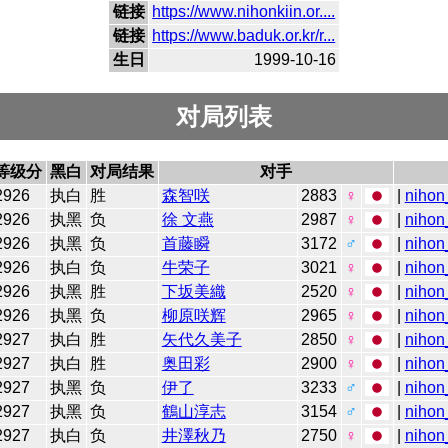
链接
https://www.nihonkiin.or....
链接
https://www.baduk.or.kr/r...
生日
1999-10-16
对局列表
等级分
黑白
对局结果
对手
2926
执白
胜
森智咲
2883
♀
|
nihon
2926
执黑
负
徐 文燕
2987
♀
|
nihon
2926
执黑
负
首藤瞬
3172
♂
|
nihon
2926
执白
负
牛荣子
3021
♀
|
nihon
2926
执黑
胜
下坂美織
2520
♀
|
nihon
2926
执黑
负
柳原咲辉
2965
♀
|
nihon
2927
执白
胜
矢代久美子
2850
♀
|
nihon
2927
执白
胜
奥田彩
2900
♀
|
nihon
2927
执黑
负
伊了
3233
♂
|
nihon
2927
执黑
负
鶴山淳志
3154
♂
|
nihon
2927
执白
负
井澤秋乃
2750
♀
|
nihon