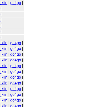
_kiin
|
go4go
|
o
|
o
|
o
|
o
|
o
|
o
|
_kiin
|
go4go
|
_kiin
|
go4go
|
_kiin
|
go4go
|
_kiin
|
go4go
|
_kiin
|
go4go
|
_kiin
|
go4go
|
_kiin
|
go4go
|
_kiin
|
go4go
|
_kiin
|
go4go
|
_kiin
|
go4go
|
_kiin
|
go4go
|
_kiin
|
go4go
|