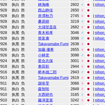
2928
执白
胜
林海峰
2602
♂
|
nihon
2928
执白
胜
西山静佳
2650
♀
2928
执白
胜
井澤秋乃
2745
♀
|
nihon
2928
执白
负
桑原樹
3219
♂
|
nihon
2928
执白
胜
大须贺圣良
2682
♀
|
nihon
2928
执黑
负
青木裕孝
3046
♂
|
nihon
2928
执白
胜
曾富康
3098
♂
|
nihon
2926
执黑
胜
Takayamabe Fumi
2638
♀
2926
执白
胜
加藤 優希
2655
♀
|
nihon
2926
执白
负
小林觉
3098
♂
|
nihon
2924
执黑
胜
星合志保
3001
♀
|
nihon
2918
执白
负
奥田彩
2944
♀
|
nihon
2916
执黑
胜
桥本雄二郎
2943
♂
|
nihon
2913
执黑
胜
Takayamabe Fumi
2619
♀
|
nihon
2911
执白
负
謝依旻
3066
♀
|
nihon
2911
执白
负
森智咲
2849
♀
|
nihon
2910
执黑
负
大西研也
3165
♂
|
nihon
2910
执白
负
藤泽里菜
3242
♀
|
nihon