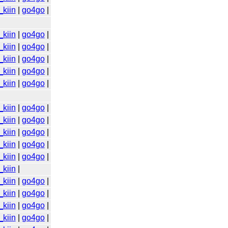
_kiin
|
go4go
|
_kiin
|
go4go
|
_kiin
|
go4go
|
_kiin
|
go4go
|
_kiin
|
go4go
|
_kiin
|
go4go
|
_kiin
|
go4go
|
_kiin
|
go4go
|
_kiin
|
go4go
|
_kiin
|
go4go
|
_kiin
|
go4go
|
_kiin
|
_kiin
|
go4go
|
_kiin
|
go4go
|
_kiin
|
go4go
|
_kiin
|
go4go
|