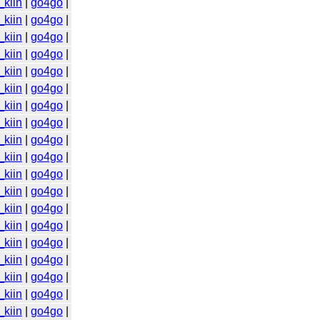
_kiin
|
go4go
|
_kiin
|
go4go
|
_kiin
|
go4go
|
_kiin
|
go4go
|
_kiin
|
go4go
|
_kiin
|
go4go
|
_kiin
|
go4go
|
_kiin
|
go4go
|
_kiin
|
go4go
|
_kiin
|
go4go
|
_kiin
|
go4go
|
_kiin
|
go4go
|
_kiin
|
go4go
|
_kiin
|
go4go
|
_kiin
|
go4go
|
_kiin
|
go4go
|
_kiin
|
go4go
|
_kiin
|
go4go
|
_kiin
|
go4go
|