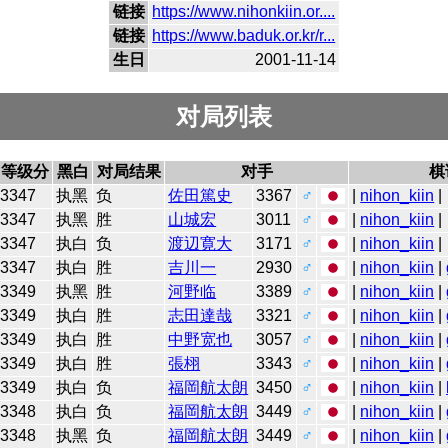
链接
https://www.nihonkiin.or....
链接
https://www.baduk.or.kr/r...
生日
2001-11-14
对局列表
等级分
黑白
对局结果
对手
棋
3347
执黑
负
佐田篤史
3367
♂
|
nihon_kiin
|
3347
执黑
胜
山城宏
3011
♂
|
nihon_kiin
|
3347
执白
负
渡辺寛大
3171
♂
|
nihon_kiin
|
3347
执白
胜
吉川一
2930
♂
|
nihon_kiin
|
3349
执黑
胜
河野临
3389
♂
|
nihon_kiin
|
3349
执白
胜
志田達哉
3321
♂
|
nihon_kiin
|
3349
执白
胜
中野宽也
3057
♂
|
nihon_kiin
|
3349
执白
胜
張栩
3343
♂
|
nihon_kiin
|
3349
执白
负
福岡航太朗
3450
♂
|
nihon_kiin
|
3348
执白
负
福岡航太朗
3449
♂
|
nihon_kiin
|
3348
执黑
负
福岡航太朗
3449
♂
|
nihon_kiin
|