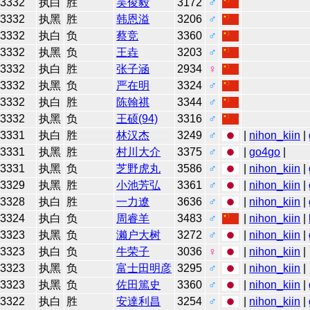
3332
执白
胜
吴俊毅
3172
♂
3332
执黑
胜
韩恩溢
3206
♂
3332
执白
负
蔡竞
3360
♂
3332
执黑
负
王垚
3203
♂
3332
执白
胜
张子涵
2934
♀
3332
执黑
负
严在明
3324
♂
3332
执白
胜
陈翰祺
3344
♂
3332
执黑
负
王硕(94)
3316
♂
3331
执白
胜
林汉杰
3249
♂
|
nihon_kiin
|
3331
执黑
胜
村川大介
3375
♂
|
go4go
|
3331
执黑
负
芝野虎丸
3586
♂
|
nihon_kiin
|
3329
执黑
胜
小池芳弘
3361
♂
|
nihon_kiin
|
3328
执白
胜
一力遼
3636
♂
|
nihon_kiin
|
3324
执白
负
周睿羊
3483
♂
|
nihon_kiin
|
3323
执黑
负
濑户大树
3272
♂
|
nihon_kiin
|
3323
执白
负
牛荣子
3036
♀
|
nihon_kiin
|
3323
执黑
负
富士田明彦
3295
♂
|
nihon_kiin
|
3323
执黑
负
佐田篤史
3360
♂
|
nihon_kiin
|
3322
执白
胜
安達利昌
3254
♂
|
nihon_kiin
|