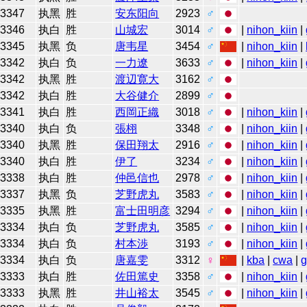
3347
执黑
胜
安东阳向
2923
♂
3346
执白
胜
山城宏
3014
♂
|
nihon_kiin
|
3345
执黑
负
唐韦星
3454
♂
|
nihon_kiin
|
3342
执白
负
一力遼
3633
♂
|
nihon_kiin
|
3342
执黑
胜
渡辺寛大
3162
♂
3342
执白
胜
大谷健介
2899
♂
3341
执白
胜
西岡正織
3018
♂
|
nihon_kiin
|
3340
执白
负
張栩
3348
♂
|
nihon_kiin
|
3340
执黑
胜
保田翔太
2916
♂
|
nihon_kiin
|
3340
执白
胜
伊了
3234
♂
|
nihon_kiin
|
3338
执白
胜
仲邑信也
2978
♂
|
nihon_kiin
|
3337
执黑
负
芝野虎丸
3583
♂
|
nihon_kiin
|
3335
执黑
胜
富士田明彦
3294
♂
|
nihon_kiin
|
3334
执白
负
芝野虎丸
3585
♂
|
nihon_kiin
|
3334
执白
负
村本渉
3193
♂
|
nihon_kiin
|
3334
执白
负
唐嘉雯
3312
♀
|
kba
|
cwa
|
3333
执白
胜
佐田篤史
3358
♂
|
nihon_kiin
|
3333
执黑
胜
井山裕太
3545
♂
|
nihon_kiin
|