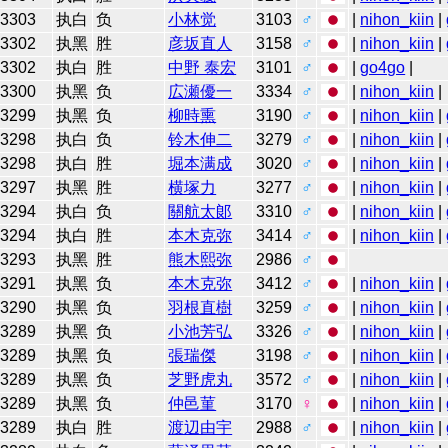
3303
执白
负
小林觉
3103
♂
|
nihon_kiin
|
3302
执黑
胜
彦坂直人
3158
♂
|
nihon_kiin
|
3302
执白
胜
中野 泰宏
3101
♂
|
go4go
|
3300
执黑
负
広瀬優一
3334
♂
|
nihon_kiin
|
3299
执黑
负
柳時熏
3190
♂
|
nihon_kiin
|
3298
执白
负
铃木伸二
3279
♂
|
nihon_kiin
|
3298
执白
胜
堀本满成
3020
♂
|
nihon_kiin
|
3297
执黑
胜
横塚力
3277
♂
|
nihon_kiin
|
3294
执白
负
關航太郞
3310
♂
|
nihon_kiin
|
3294
执白
胜
本木克弥
3414
♂
|
nihon_kiin
|
3293
执黑
胜
熊木熙弥
2986
♂
3291
执黑
负
本木克弥
3412
♂
|
nihon_kiin
|
3290
执黑
负
羽根直樹
3259
♂
|
nihon_kiin
|
3289
执黑
负
小池芳弘
3326
♂
|
nihon_kiin
|
3289
执黑
负
張瑞傑
3198
♂
|
nihon_kiin
|
3289
执黑
负
芝野虎丸
3572
♂
|
nihon_kiin
|
3289
执黑
负
仲邑菫
3170
♀
|
nihon_kiin
|
3289
执白
胜
渡辺由宇
2988
♂
|
nihon_kiin
|