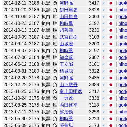
2014-12-11
3186
执黑
负
河野临
3417
♂
|
go4
2014-11-20
3186
执黑
负
伊田篤史
3328
♂
|
niho
2014-11-06
3187
执白
胜
山田規喜
3003
♂
|
go4
2014-10-23
3187
执白
胜
柳時熏
3192
♂
|
niho
2014-10-13
3187
执黑
胜
趙善津
3230
♂
|
niho
2014-10-09
3187
执黑
胜
武宮正樹
3103
♂
|
niho
2014-09-14
3187
执黑
胜
山城宏
3200
♂
|
go4
2014-08-07
3185
执白
负
柳時熏
3197
♂
|
go4
2014-07-06
3184
执黑
胜
知念薰
2887
♀
|
go4
2014-06-12
3183
执黑
胜
王立誠
3181
♂
|
niho
2014-03-31
3180
执黑
负
结城聪
3322
♂
|
go4
2014-02-20
3178
执黑
负
河野临
3435
♂
|
go4
2013-12-22
3176
执黑
负
山下敬吾
3384
♂
|
go4
2013-11-25
3176
执白
负
富士田明彦
3212
♂
|
go4
2013-10-24
3175
执黑
负
一力遼
3338
♂
|
niho
2013-08-25
3175
执黑
胜
内田修平
3118
♂
|
go4
2013-07-11
3175
执黑
负
赵治勋
3258
♂
|
niho
2013-05-30
3175
执黑
负
柳時熏
3223
♂
|
go4
2013-05-09
3175
执白
负
張豊猷
3173
♂
|
go4