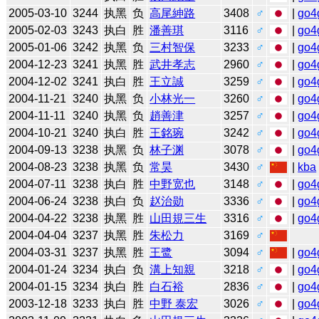
2005-03-10
3244
执黑
负
高尾紳路
3408
♂
|
go4
2005-02-03
3243
执白
胜
潘善琪
3116
♂
|
go4
2005-01-06
3242
执黑
负
三村智保
3233
♂
|
go4
2004-12-23
3241
执黑
胜
武井孝志
2960
♂
|
go4
2004-12-02
3241
执白
胜
王立誠
3259
♂
|
go4
2004-11-21
3240
执黑
负
小林光一
3260
♂
|
go4
2004-11-11
3240
执黑
负
趙善津
3257
♂
|
go4
2004-10-21
3240
执白
胜
王銘琬
3242
♂
|
go4
2004-09-13
3238
执黑
负
林子渊
3078
♂
|
go4
2004-08-23
3238
执黑
负
常昊
3430
♂
|
kba
2004-07-11
3238
执白
胜
中野宽也
3148
♂
|
go4
2004-06-24
3238
执白
负
赵治勋
3336
♂
|
go4
2004-04-22
3238
执黑
胜
山田規三生
3316
♂
|
go4
2004-04-04
3237
执黑
胜
朱松力
3169
♂
2004-03-31
3237
执黑
胜
王鹭
3094
♂
|
go4
2004-01-24
3234
执白
负
溝上知親
3218
♂
|
go4
2004-01-15
3234
执白
胜
白石裕
2836
♂
|
go4
2003-12-18
3233
执白
胜
中野 泰宏
3026
♂
|
go4