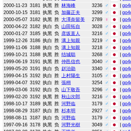
2000-11-23
3181
执黑
胜
林海峰
3236
♂
|
go4
2000-10-15
3181
执黑
负
加藤正夫
3299
♂
|
go4
2000-05-07
3182
执黑
胜
大澤奈留美
2789
♀
|
go4
2000-04-22
3182
执白
负
山田拓自
3028
♂
|
go4
2000-01-27
3185
执黑
负
彦坂直人
3216
♂
|
go4
1999-12-26
3186
执白
胜
溝上知親
3219
♂
|
go4
1999-11-06
3188
执白
负
溝上知親
3218
♂
|
go4
1999-10-21
3188
执黑
胜
结城聪
3268
♂
|
go4
1999-06-19
3191
执黑
胜
仲邑信也
3040
♂
|
go4
1999-05-20
3191
执白
负
赵治勋
3340
♂
|
go4
1999-04-15
3192
执白
胜
上村陽生
3105
♂
|
go4
1999-04-07
3192
执白
胜
張栩
3254
♂
|
go4
1999-03-06
3192
执白
负
山下敬吾
3296
♂
|
go4
1999-02-20
3192
执黑
胜
秋山次郎
3216
♂
|
go4
1998-10-17
3189
执黑
胜
河野临
3179
♂
|
go4
1998-08-29
3187
执白
胜
杉本明
2927
♂
|
go4
1998-08-11
3187
执白
负
河野临
3179
♂
|
go4
1997-09-16
3178
执黑
负
河野光樹
3049
♂
|
go4