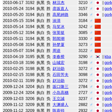
2010-06-17
3192
执黑
负
林汉杰
3210
♂
|
go4
2010-05-24
3194
执黑
胜
彦坂直人
3157
♂
|
go4
2010-05-20
3194
执白
胜
高尾紳路
3346
♂
|
go4
2010-05-15
3194
执白
胜
涂清
3184
♂
2010-05-14
3194
执黑
负
马笑冰
3242
♂
2010-05-12
3194
执白
负
张英挺
3085
♂
2010-05-11
3194
执黑
负
郭闻潮
3330
♂
2010-05-08
3194
执黑
胜
孙梦厦
3273
♂
2010-05-07
3194
执白
胜
周逵
3122
♂
2010-04-19
3195
执黑
负
李春揆
3290
♂
|
kba
2010-03-18
3196
执黑
负
山城宏
3198
♂
|
go4
2010-02-25
3198
执黑
负
赵治勋
3272
♂
|
go4
2010-02-15
3198
执黑
负
石田芳夫
3098
♂
|
go4
2010-02-11
3199
执白
负
赵治勋
3272
♂
|
go4
2009-12-24
3204
执白
胜
坂口隆三
2784
♂
|
go4
2009-12-24
3204
执白
胜
小岛高穗
2727
♂
|
go4
2009-12-03
3206
执白
负
王立誠
3237
♂
|
go4
2009-11-12
3209
执黑
胜
大渊盛人
2882
♂
|
go4
2009-11-12
3209
执黑
胜
陈嘉锐
2932
♂
|
go4