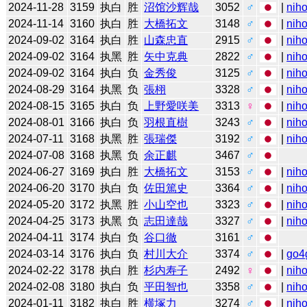
2024-11-28
3159
执白
胜
沼馆沙辉哉
3052
♂
|
niho
2024-11-14
3160
执白
胜
大橋拓文
3148
♂
|
niho
2024-09-02
3164
执白
胜
山森忠直
2915
♂
|
niho
2024-09-02
3164
执黑
胜
矢中克典
2822
♂
|
niho
2024-09-02
3164
执白
负
金秀俊
3125
♂
|
niho
2024-08-29
3164
执黑
负
張栩
3328
♂
|
niho
2024-08-15
3165
执白
负
上野愛咲美
3313
♀
|
niho
2024-08-01
3166
执白
负
羽根直樹
3243
♂
|
niho
2024-07-11
3168
执黑
胜
張瑞傑
3192
♂
|
niho
2024-07-08
3168
执黑
负
余正麒
3467
♂
2024-06-27
3169
执白
胜
大橋拓文
3153
♂
|
niho
2024-06-20
3170
执白
负
佐田篤史
3364
♂
|
niho
2024-05-20
3172
执黑
胜
小山空也
3323
♂
|
niho
2024-04-25
3173
执黑
负
志田達哉
3327
♂
|
niho
2024-04-11
3174
执白
负
谷口徹
3161
♂
2024-03-14
3176
执白
负
村川大介
3374
♂
|
go4
2024-02-22
3178
执白
胜
杉内寿子
2492
♀
|
niho
2024-02-08
3180
执白
负
平田智也
3358
♂
|
niho
2024-01-11
3182
执白
胜
横塚力
3274
♂
|
niho