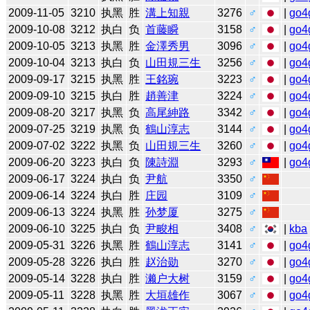
2009-11-05
3210
执黑
胜
溝上知親
3276
♂
|
go4
2009-10-08
3212
执白
负
首藤瞬
3158
♂
|
go4
2009-10-05
3213
执黑
胜
金澤秀男
3096
♂
|
go4
2009-10-04
3213
执白
负
山田規三生
3256
♂
|
go4
2009-09-17
3215
执黑
胜
王銘琬
3223
♂
|
go4
2009-09-10
3215
执白
胜
趙善津
3224
♂
|
go4
2009-08-20
3217
执黑
负
高尾紳路
3342
♂
|
go4
2009-07-25
3219
执黑
负
鶴山淳志
3144
♂
|
go4
2009-07-02
3222
执黑
负
山田規三生
3260
♂
|
go4
2009-06-20
3223
执白
负
陳詩淵
3293
♂
|
go4
2009-06-17
3224
执白
负
尹航
3350
♂
2009-06-14
3224
执白
胜
庄园
3109
♂
2009-06-13
3224
执黑
胜
孙梦厦
3275
♂
2009-06-10
3225
执白
负
尹畯相
3408
♂
|
kba
2009-05-31
3226
执黑
胜
鶴山淳志
3141
♂
|
go4
2009-05-28
3226
执白
胜
赵治勋
3270
♂
|
go4
2009-05-14
3228
执白
胜
濑户大树
3159
♂
|
go4
2009-05-11
3228
执黑
胜
大垣雄作
3067
♂
|
go4