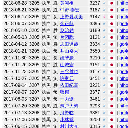
2018-06-28
3205
执黑
胜
黄翊祖
3237
♂
|
niho
2018-06-21
3205
执黑
胜
中野 泰宏
3187
♂
|
niho
2018-06-17
3205
执白
负
上野愛咲美
3147
♀
|
go4
2018-06-07
3205
执白
负
余正麒
3395
♂
|
go4
2018-05-10
3205
执白
胜
赵治勋
3189
♂
|
niho
2018-05-03
3205
执黑
负
片冈聪
3121
♂
|
niho
2018-04-12
3206
执黑
胜
志田達哉
3334
♂
|
go4
2018-01-21
3205
执白
负
井山裕太
3550
♂
|
go4
2017-11-30
3205
执白
负
姚智騰
3210
♂
|
go4
2017-11-26
3205
执白
胜
山城宏
3151
♂
|
go4
2017-11-23
3205
执白
负
三谷哲也
3117
♂
|
go4
2017-10-27
3205
执黑
负
許家元
3451
♂
|
niho
2017-09-14
3207
执黑
胜
依田紀基
3221
♂
|
niho
2017-09-07
3207
执白
负
張栩
3377
♂
|
go4
2017-08-03
3207
执黑
负
一力遼
3461
♂
|
go4
2017-07-20
3208
执黑
胜
濑户大树
3293
♂
|
niho
2017-07-13
3208
执白
负
河野临
3381
♂
|
go4
2017-07-06
3208
执黑
负
小林觉
3200
♂
|
niho
2017-06-15
3208
执白
负
村川大介
3315
♂
|
go4