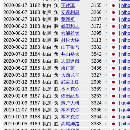
2020-09-17
3182
执白
负
王銘琬
3155
♂
|
niho
2020-09-07
3183
执黑
负
安達利昌
3266
♂
|
niho
2020-08-27
3183
执黑
胜
黄翊祖
3237
♂
|
niho
2020-08-22
3183
执白
胜
鶴田和志
3172
♂
|
niho
2020-08-22
3183
执黑
负
六浦雄太
3295
♂
|
niho
2020-08-22
3183
执黑
胜
村松大樹
3113
♂
|
niho
2020-08-20
3183
执白
负
山下敬吾
3382
♂
|
niho
2020-07-16
3184
执白
负
井山裕太
3542
♂
|
niho
2020-07-09
3185
执白
胜
志田達哉
3286
♂
|
niho
2020-06-29
3185
执黑
负
余正麒
3436
♂
|
niho
2020-03-19
3186
执白
负
大西龙平
3327
♂
|
niho
2020-03-12
3186
执白
胜
武宮正樹
2998
♂
|
niho
2020-02-13
3187
执黑
胜
本木克弥
3369
♂
|
niho
2020-02-06
3187
执白
负
依田紀基
3263
♂
|
niho
2020-01-09
3187
执黑
负
濑户大树
3324
♂
|
go4
2019-11-07
3188
执黑
负
本木克弥
3366
♂
|
go4
2019-10-13
3188
执白
负
本木克弥
3364
♂
|
go4
2019-09-05
3189
执白
胜
高尾紳路
3333
♂
|
niho