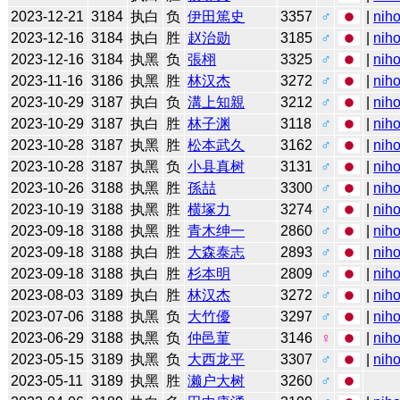
2023-12-21
3184
执白
负
伊田篤史
3357
♂
|
niho
2023-12-16
3184
执白
胜
赵治勋
3185
♂
|
niho
2023-12-16
3184
执黑
负
張栩
3325
♂
|
niho
2023-11-16
3186
执黑
胜
林汉杰
3272
♂
|
niho
2023-10-29
3187
执白
负
溝上知親
3212
♂
|
niho
2023-10-29
3187
执白
胜
林子渊
3118
♂
|
niho
2023-10-28
3187
执黑
胜
松本武久
3162
♂
|
niho
2023-10-28
3187
执黑
负
小县真树
3131
♂
|
niho
2023-10-26
3188
执黑
胜
孫喆
3300
♂
|
niho
2023-10-19
3188
执黑
胜
横塚力
3274
♂
|
niho
2023-09-18
3188
执黑
胜
青木绅一
2860
♂
|
niho
2023-09-18
3188
执白
胜
大森泰志
2893
♂
|
niho
2023-09-18
3188
执白
胜
杉本明
2809
♂
|
niho
2023-08-03
3189
执白
胜
林汉杰
3272
♂
|
niho
2023-07-06
3188
执黑
负
大竹優
3297
♂
|
niho
2023-06-29
3188
执黑
负
仲邑菫
3146
♀
|
niho
2023-05-15
3189
执黑
负
大西龙平
3307
♂
|
niho
2023-05-11
3189
执黑
胜
濑户大树
3260
♂