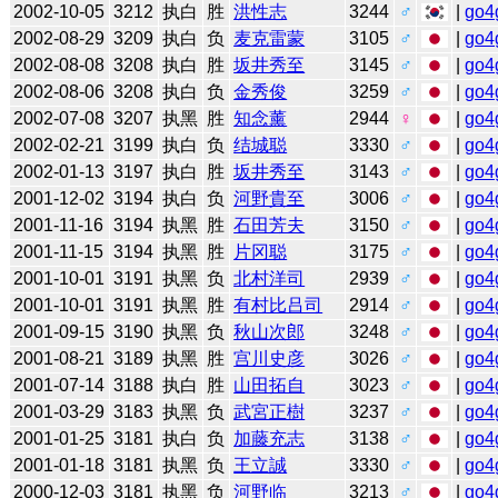
2002-10-05
3212
执白
胜
洪性志
3244
♂
|
go4
2002-08-29
3209
执白
负
麦克雷蒙
3105
♂
|
go4
2002-08-08
3208
执白
胜
坂井秀至
3145
♂
|
go4
2002-08-06
3208
执白
负
金秀俊
3259
♂
|
go4
2002-07-08
3207
执黑
胜
知念薰
2944
♀
|
go4
2002-02-21
3199
执白
负
结城聪
3330
♂
|
go4
2002-01-13
3197
执白
胜
坂井秀至
3143
♂
|
go4
2001-12-02
3194
执白
负
河野貴至
3006
♂
|
go4
2001-11-16
3194
执黑
胜
石田芳夫
3150
♂
|
go4
2001-11-15
3194
执黑
胜
片冈聪
3175
♂
|
go4
2001-10-01
3191
执黑
负
北村洋司
2939
♂
|
go4
2001-10-01
3191
执黑
胜
有村比吕司
2914
♂
|
go4
2001-09-15
3190
执黑
负
秋山次郎
3248
♂
|
go4
2001-08-21
3189
执黑
胜
宫川史彦
3026
♂
|
go4
2001-07-14
3188
执白
胜
山田拓自
3023
♂
|
go4
2001-03-29
3183
执黑
负
武宮正樹
3237
♂
|
go4
2001-01-25
3181
执白
负
加藤充志
3138
♂
|
go4
2001-01-18
3181
执黑
负
王立誠
3330
♂
|
go4
2000-12-03
3181
执黑
负
河野临
3213
♂
|
go4