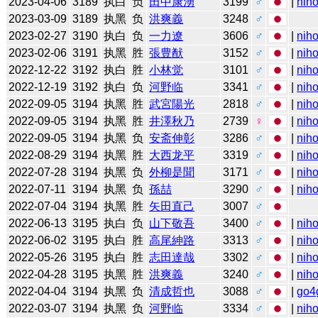
2023-04-06
3189
执白
负
田中康湧
3199
♂
|
niho
2023-03-09
3189
执黑
负
洪爽義
3248
♂
2023-02-27
3190
执白
负
一力遼
3606
♂
|
niho
2023-02-06
3191
执黑
胜
張豊猷
3152
♂
|
niho
2022-12-22
3192
执白
胜
小林觉
3101
♂
|
niho
2022-12-19
3192
执白
负
河野临
3341
♂
|
niho
2022-09-05
3194
执黑
胜
武宮陽光
2818
♂
|
niho
2022-09-05
3194
执黑
胜
井澤秋乃
2739
♀
|
niho
2022-09-05
3194
执黑
负
安斋伸彰
3286
♂
|
niho
2022-08-29
3194
执黑
胜
大西龙平
3319
♂
|
niho
2022-07-28
3194
执黑
负
外柳是聞
3171
♂
|
niho
2022-07-11
3194
执黑
负
孫喆
3290
♂
|
niho
2022-07-04
3194
执黑
胜
矢田直己
3007
♂
2022-06-13
3195
执白
负
山下敬吾
3400
♂
|
niho
2022-06-02
3195
执白
胜
高尾紳路
3313
♂
|
niho
2022-05-26
3195
执白
胜
志田達哉
3302
♂
|
niho
2022-04-28
3195
执黑
胜
洪爽義
3240
♂
|
niho
2022-04-04
3194
执黑
负
清成哲也
3088
♂
|
go4
2022-03-07
3194
执黑
负
河野临
3334
♂
|
niho