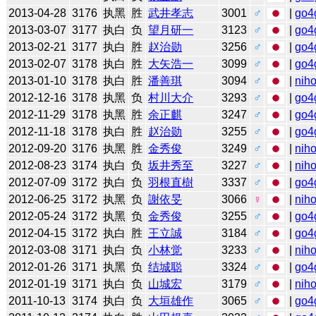
2013-04-28
3176
执黑
胜
武井孝志
3001
♂
|
go4
2013-03-07
3177
执白
负
望月研一
3123
♂
|
go4
2013-02-21
3177
执白
胜
赵治勋
3256
♂
|
go4
2013-02-07
3178
执白
胜
大矢浩一
3099
♂
|
go4
2013-01-10
3178
执白
胜
潘善琪
3094
♂
|
niho
2012-12-16
3178
执黑
负
村川大介
3293
♂
|
go4
2012-11-29
3178
执黑
胜
余正麒
3247
♂
|
go4
2012-11-18
3178
执白
胜
赵治勋
3255
♂
|
go4
2012-09-20
3176
执黑
胜
金秀俊
3249
♂
|
niho
2012-08-23
3174
执白
负
坂井秀至
3227
♂
|
niho
2012-07-09
3172
执白
负
羽根直樹
3337
♂
|
go4
2012-06-25
3172
执黑
负
謝依旻
3066
♀
|
niho
2012-05-24
3172
执黑
负
金秀俊
3255
♂
|
go4
2012-04-15
3172
执白
胜
王立誠
3184
♂
|
go4
2012-03-08
3171
执白
负
小林觉
3233
♂
|
niho
2012-01-26
3171
执黑
负
结城聪
3324
♂
|
go4
2012-01-19
3171
执白
负
山城宏
3179
♂
|
niho
2011-10-13
3174
执白
负
大垣雄作
3065
♂
|
go4