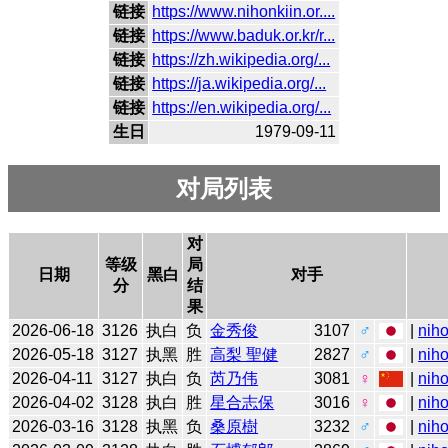
链接
https://www.nihonkiin.or....
链接
https://www.baduk.or.kr/r...
链接
https://zh.wikipedia.org/...
链接
https://ja.wikipedia.org/...
链接
https://en.wikipedia.org/...
生日
1979-09-11
对局列表
对
等级
局
日期
黑白
对手
分
结
果
2026-06-18
3126
执白
负
金秀俊
3107
♂
|
niho
2026-05-18
3127
执黑
胜
高梨 聖健
2827
♂
|
niho
2026-04-11
3127
执白
负
芮乃伟
3081
♀
|
niho
2026-04-02
3128
执白
胜
星合志保
3016
♀
|
niho
2026-03-16
3128
执黑
负
桑原樹
3232
♂
|
niho