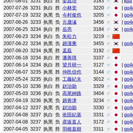
2007-08-01
3231
执白
胜
姜昌培
3183
♂
|
kba
2007-07-26
3231
执白
胜
小林觉
3220
♂
|
go4
2007-07-19
3232
执黑
负
今村俊也
3205
♂
|
go4
2007-06-26
3233
执黑
负
元晟溱
3456
♂
|
go4
2007-06-25
3234
执白
胜
岳亮
3184
♂
|
go4
2007-06-23
3234
执白
负
朱松力
3219
♂
2007-06-22
3234
执黑
负
趙漢乘
3455
♂
|
go4
2007-06-20
3234
执黑
胜
孟磊
3192
♂
2007-06-18
3234
执白
胜
潘善琪
3107
♂
2007-06-14
3234
执白
胜
望月研一
3127
♂
|
go4
2007-06-07
3235
执黑
胜
仲邑信也
3144
♂
|
go4
2007-05-24
3235
执白
胜
工藤紀夫
3012
♂
|
go4
2007-05-10
3236
执白
胜
赵治勋
3329
♂
|
go4
2007-05-03
3236
执白
负
高尾紳路
3404
♂
|
go4
2007-04-19
3236
执黑
负
趙善津
3234
♂
|
go4
2007-04-12
3237
执黑
负
赵治勋
3330
♂
|
go4
2007-04-08
3237
执白
负
依田紀基
3331
♂
|
go4
2007-04-08
3237
执黑
负
彦坂直人
3172
♂
|
go4
2007-04-05
3237
执黑
胜
羽根直樹
3311
♂
|
go4