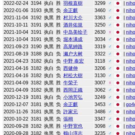
2022-02-24
3194
执白
胜
羽根直樹
3299
♂
|
niho
2022-01-06
3193
执黑
负
余正麒
3460
♂
|
niho
2021-11-04
3192
执黑
胜
村川大介
3363
♂
|
niho
2021-10-11
3191
执黑
胜
酒井佑規
3250
♂
|
niho
2021-10-04
3191
执白
胜
中岛美绘子
2630
♀
|
niho
2021-10-04
3191
执黑
负
堀本满成
3034
♂
|
niho
2021-09-23
3190
执黑
胜
高尾紳路
3319
♂
|
niho
2021-08-19
3188
执白
负
濑户大树
3322
♂
|
niho
2021-04-23
3182
执白
负
中野 泰宏
3118
♂
|
niho
2021-04-16
3182
执白
负
西健伸
3206
♂
|
niho
2021-04-16
3182
执白
负
村松大樹
3130
♂
|
niho
2021-04-09
3182
执黑
胜
牛荣子
3007
♀
|
niho
2021-04-09
3182
执黑
胜
西岡正織
3062
♂
|
niho
2020-12-19
3181
执白
负
小池芳弘
3249
♂
|
niho
2020-12-07
3181
执黑
负
余正麒
3453
♂
|
go4
2020-11-26
3181
执黑
负
許家元
3486
♂
|
niho
2020-10-22
3181
执黑
负
張栩
3347
♂
|
niho
2020-09-28
3182
执黑
胜
中野宽也
3098
♂
|
niho
2020-09-28
3182
执黑
负
鶴山淳志
3235
♂
|
niho