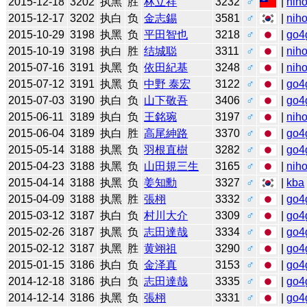
2015-12-18
3202
执黑
胜
林立祥
3232
♂
|
niho
2015-12-17
3202
执白
负
金志錫
3581
♂
|
niho
2015-10-29
3198
执黑
负
平田智也
3218
♂
|
go4
2015-10-19
3198
执白
胜
结城聪
3311
♂
|
niho
2015-07-16
3191
执黑
负
依田紀基
3248
♂
|
niho
2015-07-12
3191
执黑
负
中野 泰宏
3122
♂
|
go4
2015-07-03
3190
执白
负
山下敬吾
3406
♂
|
go4
2015-06-11
3189
执白
负
王銘琬
3197
♂
|
niho
2015-06-04
3189
执白
胜
高尾紳路
3370
♂
|
go4
2015-05-14
3188
执黑
负
羽根直樹
3282
♂
|
go4
2015-04-23
3188
执黑
负
山田規三生
3165
♂
|
niho
2015-04-14
3188
执黑
负
姜知勳
3327
♂
|
kba
2015-04-09
3188
执黑
胜
張栩
3332
♂
|
go4
2015-03-12
3187
执白
负
村川大介
3309
♂
|
go4
2015-02-26
3187
执黑
负
志田達哉
3334
♂
|
go4
2015-02-12
3187
执黑
胜
黄翊祖
3290
♂
|
go4
2015-01-15
3186
执白
负
金泽真
3153
♂
|
go4
2014-12-18
3186
执白
负
志田達哉
3335
♂
|
go4
2014-12-14
3186
执黑
负
張栩
3331
♂
|
go4