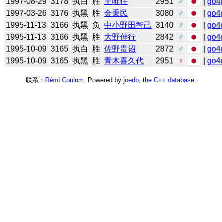
1997-08-29
3178
执白
胜
王唯任
2951
♂
|
go4
1997-03-26
3176
执黑
胜
金秉民
3080
♂
|
go4
1995-11-13
3166
执黑
负
中小野田智己
3140
♂
|
go4
1995-11-13
3166
执黑
胜
大野伸行
2842
♂
|
go4
1995-10-09
3165
执白
胜
佐野贵诏
2872
♂
|
go4
1995-10-09
3165
执黑
胜
青木喜久代
2951
♀
|
go4
联系：
Rémi Coulom
. Powered by
joedb, the C++ database
.