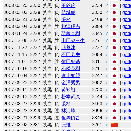
2008-03-20
3230
执黑
负
王銘琬
3234
♂
|
go4
2008-03-03
3229
执白
负
结城聪
3330
♂
|
go4
2008-02-21
3229
执白
负
張栩
3468
♂
|
go4
2008-02-04
3228
执白
胜
柳泽理志
2894
♂
|
go4
2008-01-24
3228
执白
负
羽根直樹
3345
♂
|
go4
2007-12-06
3227
执黑
胜
山田規三生
3271
♂
|
go4
2007-11-22
3227
执黑
负
趙善津
3227
♂
|
go4
2007-11-15
3227
执白
负
石田芳夫
3084
♂
|
go4
2007-11-01
3227
执白
胜
依田紀基
3311
♂
|
go4
2007-10-18
3227
执白
负
小松英樹
3211
♂
|
go4
2007-10-04
3227
执白
负
溝上知親
3247
♂
|
go4
2007-09-23
3227
执白
负
金澤秀男
3082
♂
|
go4
2007-09-15
3227
执黑
负
黄翊祖
3230
♂
|
go4
2007-09-13
3227
执白
负
松本武久
3144
♂
|
go4
2007-08-27
3229
执白
负
張栩
3463
♂
|
go4
2007-08-23
3229
执黑
胜
林海峰
3096
♂
|
go4
2007-08-21
3229
执黑
胜
但馬慎吾
2844
♂
|
go4
2007-08-02
3231
执黑
负
张维
3261
♂