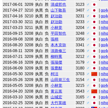
2017-06-01
3209
执白
胜
清成哲也
3123
♂
2017-04-27
3210
执黑
负
山下敬吾
3407
♂
|
go4
2017-04-16
3210
执黑
胜
赵治勋
3231
♂
|
go4
2017-03-30
3211
执白
胜
赵治勋
3233
♂
|
niho
2017-03-23
3211
执黑
胜
小林觉
3204
♂
|
niho
2016-09-15
3208
执白
负
平田智也
3248
♂
|
niho
2016-09-08
3208
执白
负
張栩
3356
♂
|
go4
2016-08-20
3208
执白
负
本木克弥
3341
♂
|
go4
2016-08-11
3209
执白
胜
淡路修三
3106
♂
|
go4
2016-07-21
3209
执黑
胜
柳時熏
3212
♂
|
go4
2016-06-16
3209
执白
负
張瑞傑
3179
♂
|
niho
2016-06-09
3209
执黑
胜
張豊猷
3180
♂
|
niho
2016-05-30
3209
执黑
负
柯洁
3703
♂
|
niho
2016-05-26
3209
执黑
胜
山田規三生
3154
♂
|
niho
2016-05-05
3208
执白
胜
小林觉
3215
♂
|
go4
2016-04-20
3208
执白
负
黄云嵩
3543
♂
|
niho
2016-03-10
3206
执黑
胜
山城宏
3165
♂
|
go4
2016-02-25
3206
执白
胜
大竹英雄
3027
♂
|
niho