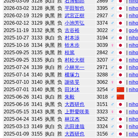
2026-03-09
3128
执白
胜
石博郁郎
2869
♂
|
niho
2026-03-02
3128
执黑
负
平田智也
3395
♂
|
niho
2026-02-19
3129
执黑
胜
武宮正樹
2927
♂
|
niho
2026-02-12
3129
执黑
负
小池芳弘
3374
♂
|
niho
2025-11-19
3132
执黑
负
古谷裕
3022
♂
|
go4
2025-10-27
3133
执白
负
村本渉
3194
♂
|
niho
2025-10-16
3134
执黑
胜
铃木步
3039
♀
|
niho
2025-09-25
3135
执黑
胜
桂篤
2842
♂
|
niho
2025-09-25
3135
执白
负
村松大樹
3207
♂
|
niho
2025-07-24
3139
执白
胜
小林光一
2971
♂
|
niho
2025-07-14
3140
执黑
胜
横塚力
3288
♂
|
niho
2025-07-10
3140
执黑
负
謝依旻
3062
♀
|
niho
2025-07-01
3140
执黑
负
田沐沐
3254
♂
|
niho
2025-06-26
3141
执白
胜
朱毅
3018
♂
2025-06-16
3141
执黑
负
大西研也
3151
♂
|
niho
2025-05-15
3143
执黑
负
上野愛咲美
3323
♀
|
niho
2025-04-24
3145
执黑
负
林汉杰
3252
♂
|
niho
2025-03-13
3149
执白
负
志田達哉
3324
♂
|
niho
2025-01-09
3155
执白
胜
大西研也
3156
♂
|
niho