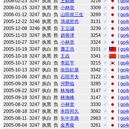
2006-02-23
3247
执黑
胜
王銘琬
3216
♂
|
go4
2006-01-15
3247
执黑
胜
小林觉
3309
♂
|
go4
2006-01-12
3247
执白
负
山田規三生
3289
♂
|
go4
2005-12-22
3246
执黑
负
清成哲也
3131
♂
|
go4
2005-12-08
3246
执黑
负
王立誠
3239
♂
|
go4
2005-11-03
3247
执黑
胜
趙善津
3254
♂
|
go4
2005-10-27
3247
执黑
负
小林觉
3324
♂
|
go4
2005-10-19
3247
执白
胜
蕭正浩
3101
♂
|
go4
2005-10-18
3247
执黑
胜
王垚
3341
♂
|
go4
2005-10-17
3247
执白
负
李廷宇
3215
♂
|
go4
2005-10-13
3247
执白
胜
依田紀基
3342
♂
|
go4
2005-10-06
3247
执白
负
石田芳夫
3122
♂
|
go4
2005-09-29
3247
执白
负
河野临
3285
♂
|
go4
2005-09-22
3247
执白
胜
林海峰
3147
♂
|
go4
2005-09-18
3247
执白
胜
林海峰
3147
♂
|
go4
2005-08-22
3247
执黑
负
小林觉
3330
♂
|
go4
2005-08-18
3247
执黑
胜
本田邦久
3092
♂
|
go4
2005-08-11
3247
执白
胜
矢中克典
2963
♂
|
go4
2005-08-04
3247
执黑
负
金秀俊
3261
♂
|
go4