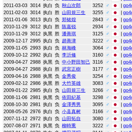
2011-03-03
3014
执白
负
秋山次郎
3252
♂
|
go4
2011-02-03
3014
执白
胜
山田規三生
3255
♂
|
go4
2011-01-06
3013
执白
负
郑铭煌
2843
♂
|
go4
2010-11-29
3012
执白
胜
陈嘉锐
2934
♂
|
go4
2010-11-29
3012
执黑
胜
潘善琪
3125
♂
|
go4
2009-12-17
2995
执白
负
趙善津
3222
♂
|
go4
2009-11-05
2993
执白
负
林海峰
3064
♂
|
go4
2009-10-12
2992
执白
负
李沂修
3160
♂
|
go4
2009-04-27
2988
执黑
负
中小野田智己
3116
♂
|
go4
2009-04-27
2988
执白
胜
武宮正樹
3177
♂
|
go4
2009-04-16
2988
执黑
负
金秀俊
3254
♂
|
go4
2009-02-12
2986
执黑
胜
大竹英雄
3083
♂
|
go4
2009-01-22
2985
执白
负
山田規三生
3266
♂
|
go4
2008-11-06
2981
执黑
负
依田紀基
3298
♂
|
go4
2008-10-30
2981
执白
负
金澤秀男
3095
♂
|
go4
2008-05-26
2976
执白
负
小县真树
3166
♂
|
go4
2007-11-12
2972
执白
负
山田拓自
3080
♂
|
go4
2007-08-07
2971
执黑
负
柳時熏
3222
♂
|
go4