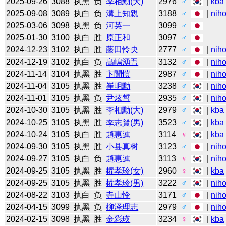
2025-09-26
3088
执黑
负
李相勳(大)
2976
♂
|
kba
2025-09-08
3089
执白
负
溝上知親
3188
♂
|
niho
2025-03-06
3098
执黑
负
河英一
3099
♂
2025-01-30
3100
执白
胜
原正和
3097
♂
2024-12-23
3102
执白
胜
藤田怜央
2777
♂
|
niho
2024-12-19
3102
执白
负
髙嶋湧吾
3132
♂
|
niho
2024-11-14
3104
执黑
胜
卞聞愷
2987
♂
|
niho
2024-11-04
3105
执黑
胜
崔明勳
3238
♂
|
niho
2024-11-01
3105
执黑
负
尹炫晳
2935
♂
|
niho
2024-10-30
3105
执黑
胜
李相勳(大)
2979
♂
|
kba
2024-10-25
3105
执黑
胜
李志賢(男)
3523
♂
|
kba
2024-10-24
3105
执白
胜
趙惠連
3114
♀
|
kba
2024-09-30
3105
执黑
胜
小县真树
3123
♂
|
niho
2024-09-27
3105
执白
负
趙惠連
3113
♀
|
niho
2024-09-25
3105
执黑
胜
權孝珍(女)
2960
♀
|
kba
2024-09-25
3105
执黑
胜
權孝珍(男)
3222
♂
|
niho
2024-08-22
3103
执白
负
寺山怜
3171
♂
|
niho
2024-04-15
3099
执黑
负
柳泽理志
2979
♂
|
niho
2024-02-15
3098
执黑
胜
金彩瑛
3234
♀
|
kba