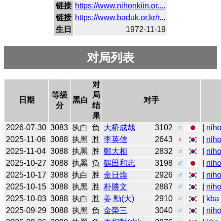
链接
https://www.nihonkiin.or....
链接
https://www.baduk.or.kr/r...
生日
1972-11-19
对局列表
对
等级
局
日期
黑白
对手
分
结
果
2026-07-30
3083
执白
负
大桥成哉
3102
♂
|
niho
2025-11-06
3088
执黑
胜
李英信
2643
♀
|
niho
2025-11-04
3088
执黑
胜
鄭大相
2832
♂
|
niho
2025-10-27
3088
执黑
负
鶴田和志
3198
♂
|
niho
2025-10-17
3088
执白
胜
金日煥
2926
♂
|
niho
2025-10-15
3088
执黑
胜
朴勝文
2887
♂
|
niho
2025-10-03
3088
执白
胜
姜 勳(大)
2910
♂
|
kba
2025-09-29
3088
执黑
负
金榮三
3040
♂
|
niho