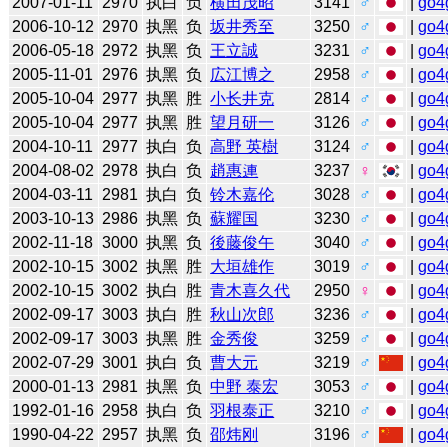
2007-01-11
2970
执白
负
横田茂昭
3141
♂
|
go4
2006-10-12
2970
执黑
负
坂井秀至
3250
♂
|
go4
2006-05-18
2972
执黑
负
王立誠
3231
♂
|
go4
2005-11-01
2976
执黑
负
広江博之
2958
♂
|
go4
2005-10-04
2977
执黑
胜
小长井克
2814
♂
|
go4
2005-10-04
2977
执黑
胜
望月研一
3126
♂
|
go4
2004-10-11
2977
执白
负
高野 英樹
3124
♂
|
go4
2004-08-02
2978
执白
负
趙惠連
3237
♀
|
go4
2004-03-11
2981
执白
负
铃木嘉伦
3028
♂
|
go4
2003-10-13
2986
执黑
负
蘇耀国
3230
♂
|
go4
2002-11-18
3000
执黑
负
後藤俊午
3040
♂
|
go4
2002-10-15
3002
执黑
胜
大垣雄作
3019
♂
|
go4
2002-10-15
3002
执白
胜
青木喜久代
2950
♀
|
go4
2002-09-17
3003
执白
胜
秋山次郎
3236
♂
|
go4
2002-09-17
3003
执黑
胜
金秀俊
3259
♂
|
go4
2002-07-29
3001
执白
负
曹大元
3219
♂
|
go4
2000-01-13
2981
执黑
负
中野 泰宏
3053
♂
|
go4
1992-01-16
2958
执白
负
羽根泰正
3210
♂
|
go4
1990-04-22
2957
执黑
负
邵炜刚
3196
♂
|
go4