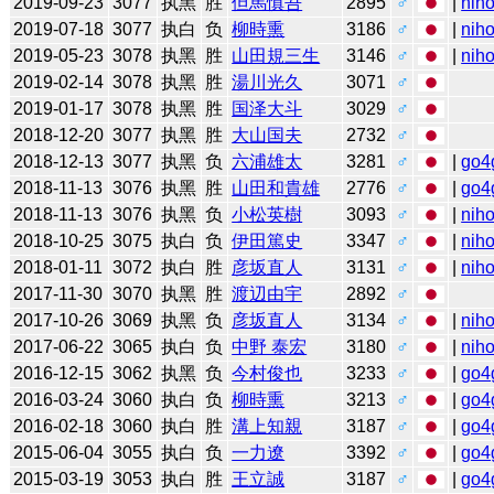
2019-09-23
3077
执黑
胜
但馬慎吾
2895
♂
|
niho
2019-07-18
3077
执白
负
柳時熏
3186
♂
|
niho
2019-05-23
3078
执黑
胜
山田規三生
3146
♂
|
niho
2019-02-14
3078
执黑
胜
湯川光久
3071
♂
2019-01-17
3078
执黑
胜
国泽大斗
3029
♂
2018-12-20
3077
执黑
胜
大山国夫
2732
♂
2018-12-13
3077
执黑
负
六浦雄太
3281
♂
|
go4
2018-11-13
3076
执黑
胜
山田和貴雄
2776
♂
|
go4
2018-11-13
3076
执黑
负
小松英樹
3093
♂
|
niho
2018-10-25
3075
执白
负
伊田篤史
3347
♂
|
niho
2018-01-11
3072
执白
胜
彦坂直人
3131
♂
|
niho
2017-11-30
3070
执黑
胜
渡辺由宇
2892
♂
2017-10-26
3069
执黑
负
彦坂直人
3134
♂
|
niho
2017-06-22
3065
执白
负
中野 泰宏
3180
♂
|
niho
2016-12-15
3062
执黑
负
今村俊也
3233
♂
|
go4
2016-03-24
3060
执白
负
柳時熏
3213
♂
|
go4
2016-02-18
3060
执白
胜
溝上知親
3187
♂
|
go4
2015-06-04
3055
执白
负
一力遼
3392
♂
|
go4
2015-03-19
3053
执白
胜
王立誠
3187
♂
|
go4