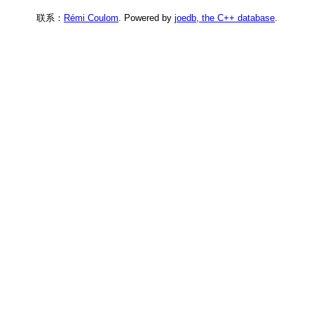
联系：
Rémi Coulom
. Powered by
joedb, the C++ database
.