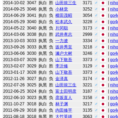
2014-10-02
3047
执白
胜
山田規三生
3171
♂
|
niho
2014-09-25
3046
执黑
负
小林觉
3252
♂
|
niho
2014-06-29
3041
执白
负
横田茂昭
3054
♂
|
go4
2014-05-29
3040
执白
负
松本武久
3228
♂
|
go4
2014-05-22
3040
执黑
负
片冈聪
3173
♂
|
niho
2014-03-06
3038
执白
胜
武井孝志
2999
♂
|
niho
2013-10-03
3033
执黑
负
一力遼
3334
♂
|
niho
2013-09-26
3033
执黑
负
坂井秀至
3218
♂
|
niho
2013-06-06
3030
执黑
负
濑户大树
3246
♂
|
go4
2013-03-07
3029
执白
负
山下敬吾
3373
♂
|
go4
2013-02-07
3029
执白
胜
李沂修
3129
♂
|
go4
2013-01-17
3028
执白
负
山下敬吾
3373
♂
|
go4
2012-11-26
3027
执白
负
金泽真
3174
♂
|
go4
2012-07-26
3025
执黑
胜
山田規三生
3221
♂
|
niho
2012-06-25
3024
执白
负
富士田明彦
3187
♂
|
niho
2012-06-10
3023
执黑
负
彦坂直人
3158
♂
|
go4
2011-10-27
3018
执白
负
林子渊
3217
♂
|
go4
2011-09-29
3018
执白
负
内田修平
3135
♂
|
go4
2011-08-18
3018
执黑
胜
大竹英雄
3063
♂
|
go4