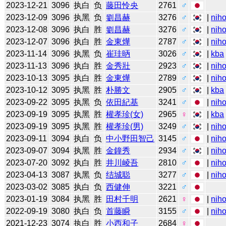
2023-12-21
3096
执白
负
藤田怜央
2761
♂
2023-12-09
3096
执黑
负
劉昌赫
3276
♂
|
niho
2023-12-08
3096
执白
胜
劉昌赫
3276
♂
|
niho
2023-12-07
3096
执白
胜
金東燁
2787
♂
|
niho
2023-11-14
3096
执黑
负
崔珪昞
3026
♂
|
kba
2023-11-13
3096
执白
胜
金秀壯
2923
♂
|
niho
2023-10-13
3095
执白
胜
金東燁
2789
♂
|
niho
2023-10-12
3095
执黑
胜
朴勝文
2905
♂
|
kba
2023-09-22
3095
执黑
负
依田紀基
3241
♂
|
niho
2023-09-19
3095
执黑
胜
權孝珍(女)
2965
♀
|
kba
2023-09-19
3095
执黑
胜
權孝珍(男)
3249
♂
|
niho
2023-09-11
3094
执白
负
中小野田智己
3145
♂
|
niho
2023-09-07
3094
执黑
胜
金鐘秀
2934
♂
|
niho
2023-07-20
3092
执白
胜
井川崚吾
2810
♂
|
niho
2023-04-13
3087
执黑
负
结城聪
3277
♂
|
niho
2023-03-02
3085
执白
负
西健伸
3221
♂
2023-01-19
3084
执黑
胜
田村千明
2621
♀
|
niho
2022-09-19
3080
执白
负
首藤瞬
3155
♂
|
niho
2021-12-23
3074
执白
胜
小西和子
2684
♀