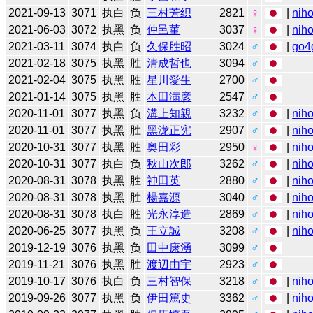
2021-09-13
3071
执白
负
三村芳织
2821
♀
|
niho
2021-06-03
3072
执黑
负
仲邑菫
3037
♀
|
niho
2021-03-11
3074
执白
负
久保胜昭
3024
♂
|
go4
2021-02-18
3075
执黑
胜
清成哲也
3094
♂
2021-02-04
3075
执黑
胜
星川愛生
2700
♂
2021-01-14
3075
执黑
胜
本田满彦
2547
♂
2020-11-01
3077
执黑
负
溝上知親
3232
♂
|
niho
2020-11-01
3077
执黑
胜
黑泷正宪
2907
♂
|
niho
2020-10-31
3077
执黑
胜
奥田彩
2950
♀
|
niho
2020-10-31
3077
执白
负
秋山次郎
3262
♂
|
niho
2020-08-31
3078
执黑
胜
神田英
2880
♂
|
niho
2020-08-31
3078
执黑
胜
楊嘉源
3040
♂
|
niho
2020-08-31
3078
执白
胜
光永淳造
2869
♂
|
niho
2020-06-25
3077
执黑
负
王立誠
3208
♂
|
niho
2019-12-19
3076
执黑
负
田中康湧
3099
♂
2019-11-21
3076
执黑
胜
渡辺由宇
2923
♂
2019-10-17
3076
执白
负
三村智保
3218
♂
|
niho
2019-09-26
3077
执黑
负
伊田篤史
3362
♂
|
niho