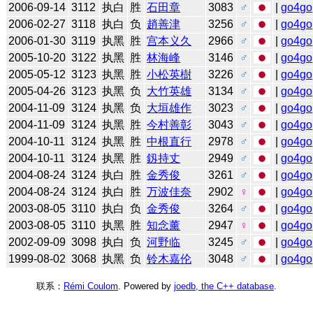
2006-09-14
3112
执白
胜
石田章
3083
♂
|
go4go
2006-02-27
3118
执白
负
趙善津
3256
♂
|
go4go
2006-01-30
3119
执黑
胜
宫本义久
2966
♂
|
go4go
2005-10-20
3122
执黑
胜
林海峰
3146
♂
|
go4go
2005-05-12
3123
执黑
胜
小松英樹
3226
♂
|
go4go
2005-04-26
3123
执黑
负
大竹英雄
3134
♂
|
go4go
2004-11-09
3124
执黑
负
大垣雄作
3023
♂
|
go4go
2004-11-09
3124
执黑
胜
今村善彰
3043
♂
|
go4go
2004-10-11
3124
执黑
胜
中根直行
2978
♂
|
go4go
2004-10-11
3124
执黑
胜
釼持丈
2949
♂
|
go4go
2004-08-24
3124
执白
胜
金秀俊
3261
♂
|
go4go
2004-08-24
3124
执白
胜
万波佳奈
2902
♀
|
go4go
2003-08-05
3110
执白
负
金秀俊
3264
♂
|
go4go
2003-08-05
3110
执黑
胜
知念薰
2947
♀
|
go4go
2002-09-09
3098
执白
负
河野临
3245
♂
|
go4go
1999-08-02
3068
执黑
负
铃木嘉伦
3048
♂
|
go4go
联系：
Rémi Coulom
. Powered by
joedb, the C++ database
.