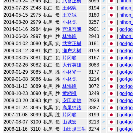
2015-09-24
2945
执白
负
武宮正樹
3099
♂
|
nihon_
2015-07-23
2948
执白
负
王銘琬
3194
♂
|
nihon_
2014-05-15
2975
执白
负
王立誠
3180
♂
|
nihon_
2014-03-20
2979
执黑
负
小林觉
3257
♂
|
nihon_
2014-01-16
2984
执白
胜
宫泽吾朗
2901
♂
|
go4go
2013-06-06
2997
执白
胜
林海峰
2943
♂
|
nihon_
2009-04-02
3080
执黑
负
武宮正樹
3181
♂
|
go4go
2009-03-12
3081
执白
负
濑户大树
3158
♂
|
go4go
2009-03-05
3081
执白
负
片冈聪
3167
♂
|
go4go
2009-02-26
3082
执白
负
大竹英雄
3083
♂
|
go4go
2009-01-29
3085
执黑
胜
小林光一
3177
♂
|
go4go
2009-01-08
3086
执白
胜
小林觉
3214
♂
|
go4go
2008-11-13
3089
执黑
胜
林海峰
3072
♂
|
go4go
2008-10-23
3090
执黑
胜
黄翊祖
3249
♂
|
go4go
2008-03-20
3093
执白
负
安田泰敏
2928
♂
|
go4go
2008-01-24
3095
执黑
负
高尾紳路
3387
♂
|
go4go
2007-11-08
3099
执黑
胜
片冈聪
3199
♂
|
go4go
2007-08-07
3100
执黑
负
山城宏
3213
♂
|
go4go
2006-11-16
3110
执黑
负
山田規三生
3274
♂
|
go4go