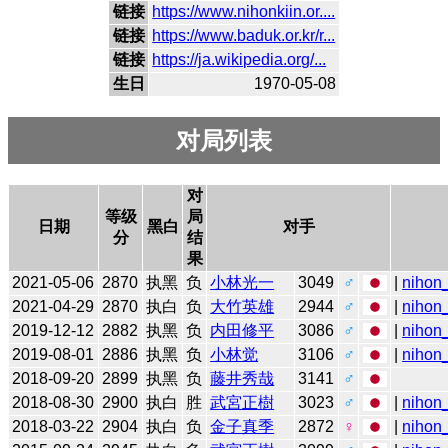
链接
https://www.nihonkiin.or....
链接
https://www.baduk.or.kr/r...
链接
https://ja.wikipedia.org/...
生日
1970-05-08
对局列表
对
等级
局
日期
黑白
对手
分
结
果
2021-05-06
2870
执黑
负
小林光一
3049
♂
|
nihon_
2021-04-29
2870
执白
负
大竹英雄
2944
♂
|
nihon_
2019-12-12
2882
执黑
负
内田修平
3086
♂
|
nihon_
2019-08-01
2886
执黑
负
小林觉
3106
♂
|
nihon_
2018-09-20
2899
执黑
负
藤井秀哉
3141
♂
2018-08-30
2900
执白
胜
武宮正樹
3023
♂
|
nihon_
2018-03-22
2904
执白
负
金子真季
2872
♀
|
nihon_