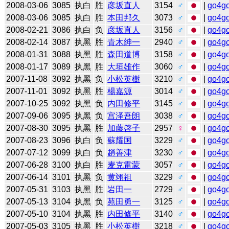
2008-03-06
3085
执白
胜
彦坂直人
3154
♂
|
go4g
2008-03-06
3085
执白
胜
本田邦久
3073
♂
|
go4g
2008-02-21
3086
执白
负
彦坂直人
3156
♂
|
go4g
2008-02-14
3087
执黑
胜
青木绅一
2940
♂
|
go4g
2008-01-31
3088
执黑
胜
森田道博
3158
♂
|
go4g
2008-01-17
3089
执黑
胜
大垣雄作
3060
♂
|
go4g
2007-11-08
3092
执黑
负
小松英樹
3210
♂
|
go4g
2007-11-01
3092
执黑
胜
楊嘉源
3014
♂
|
go4g
2007-10-25
3092
执黑
负
内田修平
3145
♂
|
go4g
2007-09-06
3095
执黑
负
宫泽吾朗
3038
♂
|
go4g
2007-08-30
3095
执黑
胜
加藤啓子
2957
♀
|
go4g
2007-08-23
3096
执白
负
蘇耀国
3229
♂
|
go4g
2007-07-12
3099
执白
负
趙善津
3230
♂
|
go4g
2007-06-28
3100
执白
胜
麦克雷蒙
3057
♂
|
go4g
2007-06-14
3101
执黑
负
黄翊祖
3229
♂
|
go4g
2007-05-31
3103
执黑
胜
岩田一
2729
♂
|
go4g
2007-05-13
3104
执黑
负
苑田勇一
3125
♂
|
go4g
2007-05-10
3104
执黑
胜
内田修平
3140
♂
|
go4g
2007-05-03
3105
执黑
胜
小松英樹
3218
♂
|
go4g