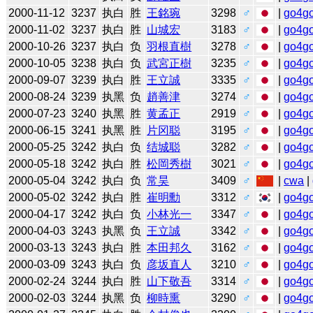
2000-11-12
3237
执白
胜
王銘琬
3298
♂
|
go4g
2000-11-02
3237
执白
胜
山城宏
3183
♂
|
go4g
2000-10-26
3237
执白
负
羽根直樹
3278
♂
|
go4g
2000-10-05
3238
执白
负
武宮正樹
3235
♂
|
go4g
2000-09-07
3239
执白
胜
王立誠
3335
♂
|
go4g
2000-08-24
3239
执黑
负
趙善津
3274
♂
|
go4g
2000-07-23
3240
执黑
胜
黄孟正
2919
♂
|
go4g
2000-06-15
3241
执黑
胜
片冈聪
3195
♂
|
go4g
2000-05-25
3242
执白
负
结城聪
3282
♂
|
go4g
2000-05-18
3242
执白
胜
松岡秀樹
3021
♂
|
go4g
2000-05-04
3242
执白
负
常昊
3409
♂
|
cwa
|
2000-05-02
3242
执白
胜
崔明勳
3312
♂
|
go4g
2000-04-17
3242
执白
负
小林光一
3347
♂
|
go4g
2000-04-03
3243
执黑
负
王立誠
3342
♂
|
go4g
2000-03-13
3243
执白
胜
本田邦久
3162
♂
|
go4g
2000-03-09
3243
执白
负
彦坂直人
3210
♂
|
go4g
2000-02-24
3244
执白
胜
山下敬吾
3314
♂
|
go4g
2000-02-03
3244
执黑
负
柳時熏
3290
♂
|
go4g