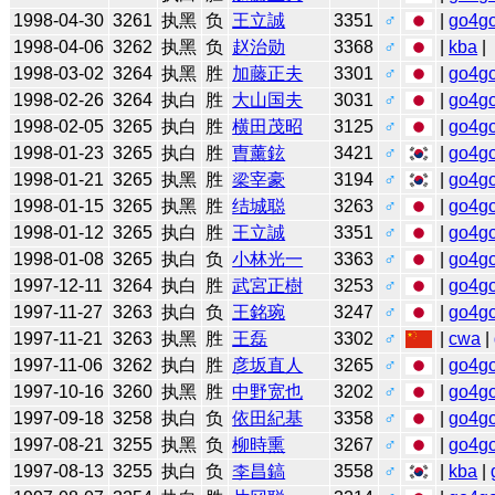
1998-04-30
3261
执黑
负
王立誠
3351
♂
|
go4g
1998-04-06
3262
执黑
负
赵治勋
3368
♂
|
kba
|
1998-03-02
3264
执黑
胜
加藤正夫
3301
♂
|
go4g
1998-02-26
3264
执白
胜
大山国夫
3031
♂
|
go4g
1998-02-05
3265
执白
胜
横田茂昭
3125
♂
|
go4g
1998-01-23
3265
执白
胜
曺薰鉉
3421
♂
|
go4g
1998-01-21
3265
执黑
胜
梁宰豪
3194
♂
|
go4g
1998-01-15
3265
执黑
胜
结城聪
3263
♂
|
go4g
1998-01-12
3265
执白
胜
王立誠
3351
♂
|
go4g
1998-01-08
3265
执白
负
小林光一
3363
♂
|
go4g
1997-12-11
3264
执白
胜
武宮正樹
3253
♂
|
go4g
1997-11-27
3263
执白
负
王銘琬
3247
♂
|
go4g
1997-11-21
3263
执黑
胜
王磊
3302
♂
|
cwa
|
1997-11-06
3262
执白
胜
彦坂直人
3265
♂
|
go4g
1997-10-16
3260
执黑
胜
中野宽也
3202
♂
|
go4g
1997-09-18
3258
执白
负
依田紀基
3358
♂
|
go4g
1997-08-21
3255
执黑
负
柳時熏
3267
♂
|
go4g
1997-08-13
3255
执白
负
李昌鎬
3558
♂
|
kba
|