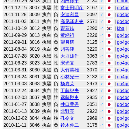
2012-01-26
3003
执白
负
内田修平
3130
♂
|
nihon
2011-12-15
3007
执黑
胜
富士田明彦
3167
♂
|
go4g
2011-11-28
3009
执白
负
安達利昌
3097
♂
|
go4g
2011-11-03
3011
执白
胜
高见泽忠夫
2571
♂
|
go4g
2011-10-19
3012
执黑
负
曺薰鉉
3290
♂
|
kba
|
2011-09-29
3013
执白
负
黄翊祖
3226
♂
|
go4g
2011-09-01
3016
执黑
负
望月研一
3125
♂
|
go4g
2011-08-04
3019
执白
负
趙善津
3220
♂
|
go4g
2011-07-28
3020
执黑
胜
大垣雄作
3063
♂
|
go4g
2011-06-23
3023
执黑
胜
宋光复
2783
♂
|
go4g
2011-03-31
3030
执黑
负
大竹英雄
3070
♂
|
go4g
2011-03-24
3031
执黑
负
小林光一
3132
♂
|
go4g
2011-03-03
3033
执黑
负
杨嘉荣
2973
♂
|
go4g
2011-02-24
3034
执白
胜
工藤紀夫
2927
♂
|
go4g
2011-02-03
3037
执黑
胜
远藤悦史
2935
♂
|
go4g
2011-01-27
3038
执黑
负
井口豊秀
3051
♂
|
go4g
2011-01-13
3039
执白
胜
北野亮
2922
♂
|
go4g
2010-12-02
3044
执白
胜
孔令文
2969
♂
|
go4g
2010-11-11
3046
执白
负
铃木伸二
3175
♂
|
go4g