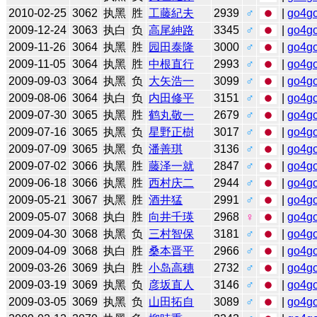
2010-02-25
3062
执黑
胜
工藤紀夫
2939
♂
|
go4g
2009-12-24
3063
执白
负
高尾紳路
3345
♂
|
go4g
2009-11-26
3064
执黑
胜
园田泰隆
3000
♂
|
go4g
2009-11-05
3064
执黑
胜
中根直行
2993
♂
|
go4g
2009-09-03
3064
执黑
负
大矢浩一
3099
♂
|
go4g
2009-08-06
3064
执白
负
内田修平
3151
♂
|
go4g
2009-07-30
3065
执黑
胜
鹤丸敬一
2679
♂
|
go4g
2009-07-16
3065
执黑
负
星野正樹
3017
♂
|
go4g
2009-07-09
3065
执黑
负
潘善琪
3136
♂
|
go4g
2009-07-02
3066
执黑
胜
藤泽一就
2847
♂
|
go4g
2009-06-18
3066
执黑
胜
西村庆二
2944
♂
|
go4g
2009-05-21
3067
执黑
胜
酒井猛
2991
♂
|
go4g
2009-05-07
3068
执白
胜
向井千瑛
2968
♀
|
go4g
2009-04-30
3068
执黑
负
三村智保
3181
♂
|
go4g
2009-04-09
3068
执白
胜
桑本晋平
2966
♂
|
go4g
2009-03-26
3069
执白
胜
小岛高穗
2732
♂
|
go4g
2009-03-19
3069
执黑
负
彦坂直人
3146
♂
|
go4g
2009-03-05
3069
执黑
负
山田拓自
3089
♂
|
go4g