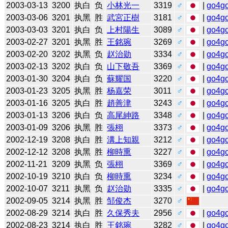
2003-03-13
3200
执白
负
小林光一
3319
♂
|
go4g
2003-03-06
3201
执黑
胜
武宮正樹
3181
♂
|
go4g
2003-03-03
3201
执白
负
上村陽生
3089
♂
|
go4g
2003-02-27
3201
执黑
胜
王銘琬
3269
♂
|
go4g
2003-02-20
3202
执黑
负
赵治勋
3334
♂
|
go4g
2003-02-13
3202
执白
负
山下敬吾
3369
♂
|
go4g
2003-01-30
3204
执白
负
蘇耀国
3220
♂
|
go4g
2003-01-23
3205
执黑
胜
杨嘉荣
3011
♂
|
go4g
2003-01-16
3205
执白
胜
趙善津
3243
♂
|
go4g
2003-01-13
3206
执白
负
高尾紳路
3348
♂
|
go4g
2003-01-09
3206
执黑
胜
張栩
3373
♂
|
go4g
2002-12-19
3208
执白
胜
溝上知親
3212
♂
|
go4g
2002-12-12
3208
执黑
胜
柳時熏
3227
♂
|
go4g
2002-11-21
3209
执黑
负
張栩
3369
♂
|
go4g
2002-10-19
3210
执白
负
柳時熏
3234
♂
|
go4g
2002-10-07
3211
执黑
负
赵治勋
3335
♂
|
go4g
2002-09-05
3214
执黑
胜
邹俊杰
3270
♂
2002-08-29
3214
执白
胜
久保秀夫
2956
♂
|
go4g
2002-08-23
3214
执白
胜
王銘琬
3282
♂
|
go4g