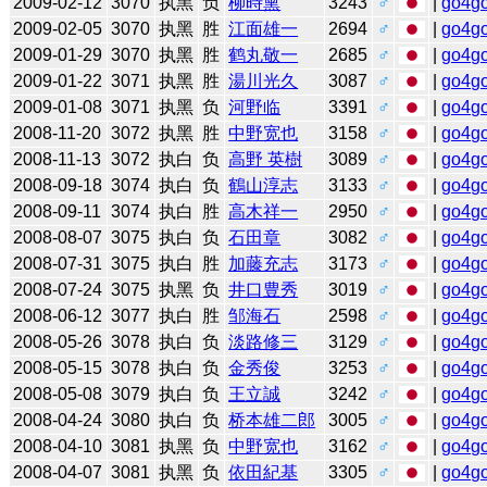
2009-02-12
3070
执黑
负
柳時熏
3243
♂
|
go4g
2009-02-05
3070
执黑
胜
江面雄一
2694
♂
|
go4g
2009-01-29
3070
执黑
胜
鹤丸敬一
2685
♂
|
go4g
2009-01-22
3071
执黑
胜
湯川光久
3087
♂
|
go4g
2009-01-08
3071
执黑
负
河野临
3391
♂
|
go4g
2008-11-20
3072
执黑
胜
中野宽也
3158
♂
|
go4g
2008-11-13
3072
执白
负
高野 英樹
3089
♂
|
go4g
2008-09-18
3074
执白
负
鶴山淳志
3133
♂
|
go4g
2008-09-11
3074
执白
胜
高木祥一
2950
♂
|
go4g
2008-08-07
3075
执白
负
石田章
3082
♂
|
go4g
2008-07-31
3075
执白
胜
加藤充志
3173
♂
|
go4g
2008-07-24
3075
执黑
负
井口豊秀
3019
♂
|
go4g
2008-06-12
3077
执白
胜
邹海石
2598
♂
|
go4g
2008-05-26
3078
执白
负
淡路修三
3129
♂
|
go4g
2008-05-15
3078
执白
负
金秀俊
3253
♂
|
go4g
2008-05-08
3079
执白
负
王立誠
3242
♂
|
go4g
2008-04-24
3080
执白
负
桥本雄二郎
3005
♂
|
go4g
2008-04-10
3081
执黑
负
中野宽也
3162
♂
|
go4g
2008-04-07
3081
执黑
负
依田紀基
3305
♂
|
go4g