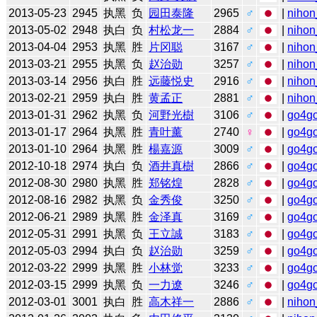
2013-05-23
2945
执黑
负
园田泰隆
2965
♂
|
nihon
2013-05-02
2948
执白
负
村松龙一
2884
♂
|
nihon
2013-04-04
2953
执黑
胜
片冈聪
3167
♂
|
nihon
2013-03-21
2955
执黑
负
赵治勋
3257
♂
|
nihon
2013-03-14
2956
执白
胜
远藤悦史
2916
♂
|
nihon
2013-02-21
2959
执白
胜
黄孟正
2881
♂
|
nihon
2013-01-31
2962
执黑
负
河野光樹
3106
♂
|
go4g
2013-01-17
2964
执黑
胜
青叶薰
2740
♀
|
go4g
2013-01-10
2964
执黑
胜
楊嘉源
3009
♂
|
go4g
2012-10-18
2974
执白
负
酒井真樹
2866
♂
|
go4g
2012-08-30
2980
执黑
胜
郑铭煌
2828
♂
|
go4g
2012-08-16
2982
执黑
负
金秀俊
3250
♂
|
go4g
2012-06-21
2989
执黑
胜
金泽真
3169
♂
|
go4g
2012-05-31
2991
执黑
负
王立誠
3183
♂
|
go4g
2012-05-03
2994
执白
负
赵治勋
3259
♂
|
go4g
2012-03-22
2999
执黑
胜
小林觉
3233
♂
|
go4g
2012-03-15
2999
执黑
负
一力遼
3246
♂
|
go4g
2012-03-01
3001
执白
胜
高木祥一
2886
♂
|
nihon