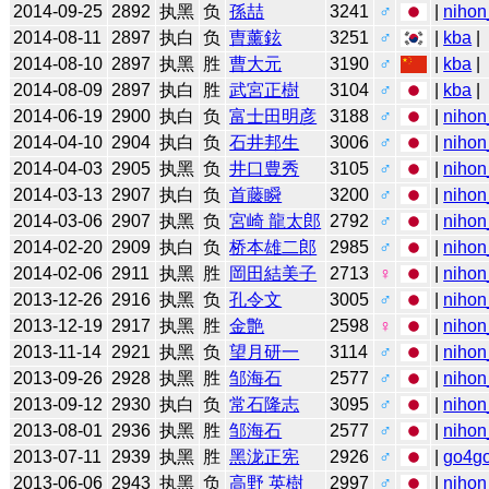
2014-09-25
2892
执黑
负
孫喆
3241
♂
|
nihon
2014-08-11
2897
执白
负
曺薰鉉
3251
♂
|
kba
|
2014-08-10
2897
执黑
胜
曹大元
3190
♂
|
kba
|
2014-08-09
2897
执白
胜
武宮正樹
3104
♂
|
kba
|
2014-06-19
2900
执白
负
富士田明彦
3188
♂
|
nihon
2014-04-10
2904
执白
负
石井邦生
3006
♂
|
nihon
2014-04-03
2905
执黑
负
井口豊秀
3105
♂
|
nihon
2014-03-13
2907
执白
负
首藤瞬
3200
♂
|
nihon
2014-03-06
2907
执黑
负
宮崎 龍太郎
2792
♂
|
nihon
2014-02-20
2909
执白
负
桥本雄二郎
2985
♂
|
nihon
2014-02-06
2911
执黑
胜
岡田結美子
2713
♀
|
nihon
2013-12-26
2916
执黑
负
孔令文
3005
♂
|
nihon
2013-12-19
2917
执黑
胜
金艶
2598
♀
|
nihon
2013-11-14
2921
执黑
负
望月研一
3114
♂
|
nihon
2013-09-26
2928
执黑
胜
邹海石
2577
♂
|
nihon
2013-09-12
2930
执白
负
常石隆志
3095
♂
|
nihon
2013-08-01
2936
执黑
胜
邹海石
2577
♂
|
nihon
2013-07-11
2939
执黑
胜
黑泷正宪
2926
♂
|
go4g
2013-06-06
2943
执黑
负
高野 英樹
2997
♂
|
nihon