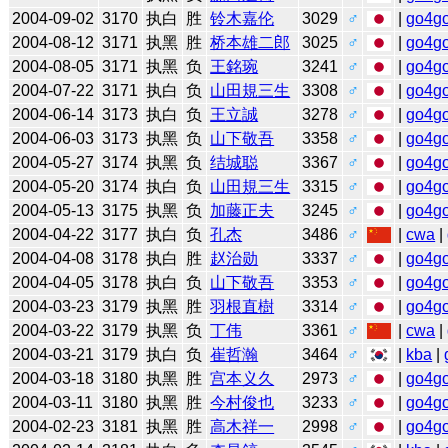
2004-09-02
3170
执白
胜
铃木嘉伦
3029
♂
|
go4g
2004-08-12
3171
执黑
胜
桥本雄二郎
3025
♂
|
go4g
2004-08-05
3171
执黑
负
王銘琬
3241
♂
|
go4g
2004-07-22
3171
执白
负
山田規三生
3308
♂
|
go4g
2004-06-14
3173
执白
负
王立誠
3278
♂
|
go4g
2004-06-03
3173
执黑
负
山下敬吾
3358
♂
|
go4g
2004-05-27
3174
执黑
负
结城聪
3367
♂
|
go4g
2004-05-20
3174
执白
负
山田規三生
3315
♂
|
go4g
2004-05-13
3175
执黑
负
加藤正夫
3245
♂
|
go4g
2004-04-22
3177
执白
负
孔杰
3486
♂
|
cwa
|
2004-04-08
3178
执白
胜
赵治勋
3337
♂
|
go4g
2004-04-05
3178
执白
负
山下敬吾
3353
♂
|
go4g
2004-03-23
3179
执黑
胜
羽根直樹
3314
♂
|
go4g
2004-03-22
3179
执黑
负
丁伟
3361
♂
|
cwa
|
2004-03-21
3179
执白
负
崔哲瀚
3464
♂
|
kba
|
2004-03-18
3180
执黑
胜
宫本义久
2973
♂
|
go4g
2004-03-11
3180
执黑
胜
今村俊也
3233
♂
|
go4g
2004-02-23
3181
执黑
胜
高木祥一
2998
♂
|
go4g