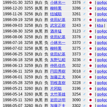
1999-01-30
3253
执白
负
小林光一
3376
♂
|
go4g
1998-12-20
3255
执黑
胜
柳時熏
3286
♂
|
go4g
1998-11-26
3256
执白
胜
结城聪
3261
♂
|
go4g
1998-09-19
3258
执白
胜
依田紀基
3376
♂
|
go4g
1998-09-03
3258
执白
负
武宮正樹
3243
♂
|
kba
|
1998-08-30
3258
执黑
胜
酒井猛
3123
♂
|
go4g
1998-08-06
3258
执白
胜
依田紀基
3376
♂
|
go4g
1998-07-16
3258
执黑
负
小林光一
3370
♂
|
go4g
1998-07-02
3258
执黑
负
柳時熏
3275
♂
|
go4g
1998-06-25
3258
执白
负
依田紀基
3373
♂
|
go4g
1998-06-18
3258
执黑
负
东野弘昭
3236
♂
|
go4g
1998-06-13
3259
执白
胜
仲邑信也
3032
♂
|
go4g
1998-06-11
3259
执白
胜
円田秀樹
3018
♂
|
go4g
1998-06-01
3259
执白
负
加藤正夫
3304
♂
|
go4g
1998-05-28
3259
执白
负
羽根直樹
3228
♂
|
go4g
1998-05-21
3260
执白
胜
片冈聪
3196
♂
|
go4g
1998-05-14
3260
执黑
负
大竹英雄
3254
♂
|
go4g
1998-05-11
3260
执黑
胜
岩田达明
3090
♂
|
go4g
1998-05-07
3260
执白
胜
加藤正夫
3302
♂
|
go4g