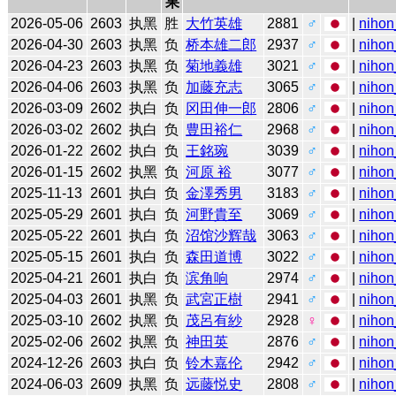
果
2026-05-06
2603
执黑
胜
大竹英雄
2881
♂
|
nihon
2026-04-30
2603
执黑
负
桥本雄二郎
2937
♂
|
nihon
2026-04-23
2603
执黑
负
菊地義雄
3021
♂
|
nihon
2026-04-06
2603
执黑
负
加藤充志
3065
♂
|
nihon
2026-03-09
2602
执白
负
冈田伸一郎
2806
♂
|
nihon
2026-03-02
2602
执白
负
豊田裕仁
2968
♂
|
nihon
2026-01-22
2602
执白
负
王銘琬
3039
♂
|
nihon
2026-01-15
2602
执黑
负
河原 裕
3077
♂
|
nihon
2025-11-13
2601
执白
负
金澤秀男
3183
♂
|
nihon
2025-05-29
2601
执白
负
河野貴至
3069
♂
|
nihon
2025-05-22
2601
执白
负
沼馆沙辉哉
3063
♂
|
nihon
2025-05-15
2601
执白
负
森田道博
3022
♂
|
nihon
2025-04-21
2601
执白
负
滨角响
2974
♂
|
nihon
2025-04-03
2601
执黑
负
武宮正樹
2941
♂
|
nihon
2025-03-10
2602
执黑
负
茂呂有紗
2928
♀
|
nihon
2025-02-06
2602
执黑
负
神田英
2876
♂
|
nihon
2024-12-26
2603
执白
负
铃木嘉伦
2942
♂
|
nihon
2024-06-03
2609
执黑
负
远藤悦史
2808
♂
|
nihon