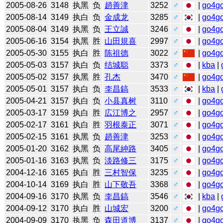
2005-08-26
3148
执黑
负
趙善津
3252
♂
|
go4g
2005-08-14
3149
执白
负
金成龙
3285
♂
|
go4g
2005-08-04
3149
执黑
负
王立誠
3246
♂
|
go4g
2005-06-16
3154
执黑
胜
山田規喜
2997
♂
|
go4g
2005-05-30
3155
执白
胜
陈祖德
3022
♂
|
go4g
2005-05-03
3157
执白
负
结城聪
3373
♂
|
kba
|
2005-05-02
3157
执黑
胜
孔杰
3470
♂
|
go4g
2005-05-01
3157
执白
负
李昌鎬
3533
♂
|
kba
|
2005-04-21
3157
执白
负
小县真树
3110
♂
|
go4g
2005-03-17
3159
执白
胜
広江博之
2957
♂
|
go4g
2005-02-17
3161
执白
胜
羽根泰正
3071
♂
|
go4g
2005-02-15
3161
执黑
负
趙善津
3253
♂
|
go4g
2005-01-20
3162
执黑
负
高尾紳路
3405
♂
|
go4g
2005-01-16
3163
执黑
负
淡路修三
3175
♂
|
go4g
2004-12-16
3165
执白
胜
三村智保
3235
♂
|
go4g
2004-10-14
3169
执白
胜
山下敬吾
3368
♂
|
go4g
2004-09-16
3170
执黑
负
李昌鎬
3546
♂
|
kba
|
2004-09-12
3170
执白
胜
山城宏
3200
♂
|
go4g
2004-09-09
3170
执黑
负
森田道博
3137
♂
|
go4g