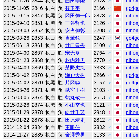
2015-11-26
2844
执黑
胜
园田泰隆
2928
♂
|
nihon
2015-11-05
2846
执白
负
聂卫平
3166
♂
|
go4g
2015-10-15
2847
执黑
负
冈田伸一郎
2873
♂
|
nihon
2015-09-10
2851
执黑
负
三谷哲也
3126
♂
|
nihon
2015-09-03
2852
执白
负
安斋伸彰
3208
♂
|
nihon
2015-08-26
2853
执白
负
曺薰鉉
3247
♂
|
go4g
2015-06-18
2861
执白
负
井口豊秀
3109
♂
|
nihon
2015-04-30
2867
执白
胜
宋光复
2764
♂
|
nihon
2015-04-23
2868
执白
负
杉内雅男
2779
♂
|
nihon
2015-04-09
2869
执白
负
芝野虎丸
3333
♂
|
nihon
2015-04-02
2870
执白
负
濑户大树
3266
♂
|
go4g
2015-04-02
2870
执黑
胜
片冈聪
3157
♂
|
go4g
2015-03-26
2871
执黑
负
武宮正樹
3103
♂
|
nihon
2015-03-05
2874
执白
胜
鹤丸敬一
2613
♂
|
nihon
2015-02-26
2874
执黑
负
小山空也
3121
♂
|
nihon
2015-01-29
2878
执白
负
向井千瑛
2948
♀
|
nihon
2015-01-22
2878
执白
胜
田原靖史
2812
♂
|
nihon
2014-12-04
2884
执白
胜
王唯任
2832
♂
|
nihon
2014-11-27
2885
执白
负
金澤秀男
3133
♂
|
nihon