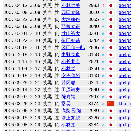
2007-04-12
3106
执黑
胜
小林泉美
2983
♀
|
go4g
2007-03-08
3108
执白
胜
园田泰隆
3010
♂
|
go4g
2007-02-22
3108
执白
负
大垣雄作
3055
♂
|
go4g
2007-02-19
3108
执黑
负
羽根泰正
3040
♂
|
go4g
2007-02-01
3110
执白
负
井山裕太
3381
♂
|
go4g
2007-01-22
3110
执黑
负
依田紀基
3342
♂
|
go4g
2007-01-18
3111
执白
胜
冈田伸一郎
2836
♂
|
go4g
2006-12-19
3113
执黑
负
中野宽也
3158
♂
|
go4g
2006-11-16
3116
执黑
胜
小长井克
2821
♂
|
go4g
2006-11-09
3117
执黑
负
小林觉
3250
♂
|
go4g
2006-10-19
3119
执黑
胜
安斋伸彰
3163
♂
|
go4g
2006-09-28
3121
执黑
负
片冈聪
3211
♂
|
go4g
2006-09-14
3122
执白
胜
田原靖史
2890
♂
|
go4g
2006-09-07
3123
执黑
胜
陈嘉锐
2947
♂
|
go4g
2006-08-26
3123
执白
负
常昊
3474
♂
|
kba
|
2006-07-06
3128
执黑
胜
高梨 聖健
2989
♂
|
go4g
2006-06-15
3129
执黑
胜
溝上知親
3226
♂
|
go4g
2006-06-08
3129
执黑
负
小林觉
3284
♂
|
go4g