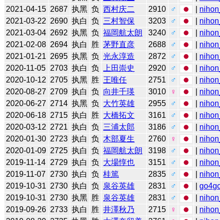
2021-04-15
2687
执黑
负
西村庆二
2910
♂
|
nihon
2021-03-22
2690
执白
负
三村智保
3203
♂
|
nihon
2021-03-04
2692
执黑
负
福岡航太朗
3240
♂
|
nihon
2021-02-08
2694
执白
胜
茅野直彦
2688
♂
|
nihon
2021-01-21
2695
执黑
负
光永淳造
2872
♂
|
nihon
2020-11-05
2703
执白
负
上田崇史
2920
♂
|
nihon
2020-10-12
2705
执黑
胜
王唯任
2751
♂
|
nihon
2020-08-27
2709
执白
负
向井千瑛
3010
♀
|
nihon
2020-06-27
2714
执黑
负
大竹英雄
2955
♂
|
nihon
2020-06-18
2715
执白
胜
大橋拓文
3161
♂
|
nihon
2020-03-12
2721
执白
负
三浦太郎
3186
♂
|
nihon
2020-01-30
2723
执白
负
木部夏生
2760
♀
|
nihon
2020-01-09
2725
执白
负
福岡航太朗
3198
♂
|
nihon
2019-11-14
2729
执白
负
大場惇也
3151
♂
|
nihon
2019-11-07
2730
执白
负
桂篤
2835
♂
|
nihon
2019-10-31
2730
执白
负
泉谷英雄
2831
♂
|
go4g
2019-10-31
2730
执黑
胜
泉谷英雄
2831
♂
|
nihon
2019-09-26
2733
执白
胜
井澤秋乃
2715
♀
|
nihon