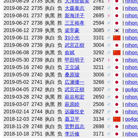
2019-08-29
2735
执黑
胜
大澤奈留美
2761
♀
|
nihon
2019-08-22
2735
执白
负
大森泰志
2867
♂
|
nihon
2019-08-01
2737
执黑
胜
新海洋子
2695
♀
|
nihon
2019-06-27
2738
执黑
胜
三王裕孝
2594
♂
|
nihon
2019-06-12
2739
执黑
负
梁宰豪
3085
♂
|
nihon
2019-06-11
2739
执白
负
刘小光
3101
♂
|
nihon
2019-06-09
2739
执白
负
武宮正樹
3004
♂
|
nihon
2019-06-08
2739
执黑
负
俞斌
3292
♂
|
nihon
2019-05-30
2739
执白
胜
甲田明子
2457
♀
|
nihon
2019-05-16
2740
执白
负
王立誠
3211
♂
|
nihon
2019-05-09
2740
执黑
负
桑原骏
3006
♂
|
nihon
2019-05-02
2741
执白
负
広瀬優一
3266
♂
|
nihon
2019-04-05
2742
执白
负
武宮正樹
3007
♂
|
go4g
2019-03-28
2742
执黑
胜
萩谷和宏
2650
♂
|
nihon
2019-03-07
2743
执黑
胜
萩原睦
2506
♂
|
nihon
2019-02-14
2744
执白
负
远藤悦史
2827
♂
|
nihon
2018-12-03
2748
执白
负
聂卫平
3134
♂
|
go4g
2018-11-29
2748
执白
负
菅野昌志
2698
♂
|
nihon
2018-10-18
2751
执黑
负
李沂修
3171
♂
|
nihon