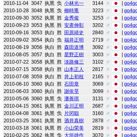
2010-11-04
3047
执黑
负
小林光一
3144
♂
|
go4g
2010-10-28
3048
执黑
负
柳時熏
3223
♂
|
go4g
2010-09-30
3052
执黑
胜
金秀俊
3253
♂
|
go4g
2010-09-23
3053
执黑
胜
安斋伸彰
3202
♂
|
go4g
2010-09-16
3053
执白
胜
田原靖史
2840
♂
|
go4g
2010-09-02
3054
执白
负
福井正明
2719
♂
|
go4g
2010-08-19
3056
执白
胜
森田道博
3092
♂
|
go4g
2010-08-05
3057
执白
胜
星野正樹
3003
♂
|
go4g
2010-07-22
3058
执黑
胜
淡路修三
3102
♂
|
go4g
2010-07-15
3058
执白
胜
山本正人
2817
♂
|
go4g
2010-07-08
3059
执白
胜
井上初枝
2165
♀
|
go4g
2010-06-10
3060
执白
胜
石田章
3069
♂
|
go4g
2010-06-03
3060
执白
胜
謝依旻
3099
♀
|
go4g
2010-05-06
3060
执黑
负
潘善琪
3131
♂
|
go4g
2010-04-15
3061
执黑
胜
金川正明
2687
♂
|
go4g
2010-04-08
3061
执黑
负
片冈聪
3160
♂
|
go4g
2010-03-25
3061
执黑
胜
酒井真樹
2878
♂
|
go4g
2010-03-18
3061
执黑
胜
小山荣美
2819
♀
|
go4g
2010-02-25
3062
执黑
负
大垣雄作
3070
♂
|
go4g