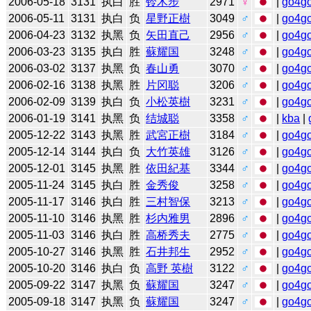
2006-05-18
3131
执白
胜
铃木步
2971
♀
|
go4g
2006-05-11
3131
执白
负
星野正樹
3049
♂
|
go4g
2006-04-23
3132
执黑
负
矢田直己
2956
♂
|
go4g
2006-03-23
3135
执白
胜
蘇耀国
3248
♂
|
go4g
2006-03-02
3137
执黑
负
春山勇
3070
♂
|
go4g
2006-02-16
3138
执黑
胜
片冈聪
3206
♂
|
go4g
2006-02-09
3139
执白
负
小松英樹
3231
♂
|
go4g
2006-01-19
3141
执黑
负
结城聪
3358
♂
|
kba
|
2005-12-22
3143
执黑
胜
武宮正樹
3184
♂
|
go4g
2005-12-14
3144
执白
负
大竹英雄
3126
♂
|
go4g
2005-12-01
3145
执黑
胜
依田紀基
3344
♂
|
go4g
2005-11-24
3145
执白
胜
金秀俊
3258
♂
|
go4g
2005-11-17
3146
执白
胜
三村智保
3213
♂
|
go4g
2005-11-10
3146
执黑
胜
杉内雅男
2896
♂
|
go4g
2005-11-03
3146
执白
胜
高桥秀夫
2775
♂
|
go4g
2005-10-27
3146
执黑
胜
石井邦生
2952
♂
|
go4g
2005-10-20
3146
执白
负
高野 英樹
3122
♂
|
go4g
2005-09-22
3147
执黑
负
蘇耀国
3247
♂
|
go4g
2005-09-18
3147
执黑
负
蘇耀国
3247
♂
|
go4g