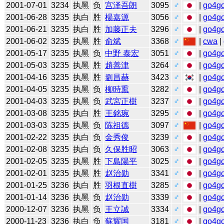
2001-07-01
3234
执黑
负
宫泽吾朗
3095
♂
|
go4g
2001-06-28
3235
执白
胜
楊嘉源
3056
♂
|
go4g
2001-06-21
3235
执白
胜
加藤正夫
3296
♂
|
go4g
2001-06-02
3235
执黑
胜
俞斌
3368
♂
|
cwa
|
2001-05-17
3235
执黑
负
中野 泰宏
3051
♂
|
go4g
2001-05-03
3235
执黑
胜
趙善津
3264
♂
|
go4g
2001-04-16
3235
执黑
胜
劉昌赫
3423
♂
|
go4g
2001-04-05
3235
执黑
负
柳時熏
3282
♂
|
go4g
2001-04-03
3235
执黑
负
武宮正樹
3237
♂
|
go4g
2001-03-08
3235
执白
胜
王銘琬
3295
♂
|
go4g
2001-03-03
3235
执黑
负
陈祖德
3097
♂
|
go4g
2001-02-22
3235
执白
负
金秀俊
3239
♂
|
go4g
2001-02-08
3235
执白
负
久保胜昭
3063
♂
|
go4g
2001-02-05
3235
执黑
胜
下島陽平
3025
♂
|
go4g
2001-02-01
3235
执黑
胜
赵治勋
3341
♂
|
go4g
2001-01-25
3236
执白
胜
羽根直樹
3285
♂
|
go4g
2001-01-14
3236
执黑
负
赵治勋
3339
♂
|
go4g
2000-12-07
3236
执黑
负
王立誠
3334
♂
|
go4g
2000-11-23
3236
执白
负
蘇耀国
3181
♂
|
go4g