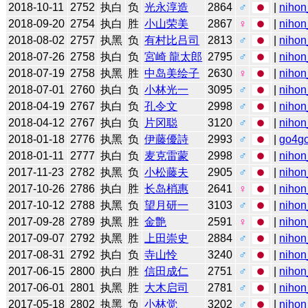
2018-10-11
2752
执白
负
光永淳造
2864
♂
|
nihon
2018-09-20
2754
执白
胜
小山荣美
2867
♀
|
nihon
2018-08-02
2757
执黑
负
有村比吕司
2813
♂
|
nihon
2018-07-26
2758
执白
负
宮崎 龍太郎
2795
♂
|
nihon
2018-07-19
2758
执黑
胜
中岛美绘子
2630
♀
|
nihon
2018-07-01
2760
执白
负
小林光一
3095
♂
|
nihon
2018-04-19
2767
执白
负
孔令文
2998
♂
|
nihon
2018-04-12
2767
执白
负
片冈聪
3120
♂
|
nihon
2018-01-18
2776
执黑
负
伊藤優詩
2993
♂
|
go4g
2018-01-11
2777
执白
负
麦克雷蒙
2998
♂
|
nihon
2017-11-23
2782
执黑
负
小松藤夫
2905
♂
|
nihon
2017-10-26
2786
执白
胜
长岛梢惠
2641
♀
|
nihon
2017-10-12
2788
执黑
负
望月研一
3103
♂
|
nihon
2017-09-28
2789
执黑
胜
金艶
2591
♀
|
nihon
2017-09-07
2792
执黑
胜
上田崇史
2884
♂
|
nihon
2017-08-31
2792
执白
负
寺山怜
3240
♂
|
nihon
2017-06-15
2800
执白
胜
信田成仁
2751
♂
|
nihon
2017-06-01
2801
执黑
胜
大木启司
2781
♂
|
nihon
2017-05-18
2802
执黑
负
小林觉
3202
♂
|
nihon