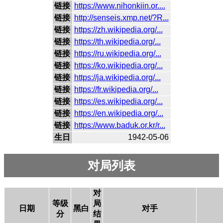
链接
https://www.nihonkiin.or....
链接
http://senseis.xmp.net/?R...
链接
https://zh.wikipedia.org/...
链接
https://th.wikipedia.org/...
链接
https://ru.wikipedia.org/...
链接
https://ko.wikipedia.org/...
链接
https://ja.wikipedia.org/...
链接
https://fr.wikipedia.org/...
链接
https://es.wikipedia.org/...
链接
https://en.wikipedia.org/...
链接
https://www.baduk.or.kr/r...
生日
1942-05-06
对局列表
对
等级
局
日期
黑白
对手
分
结