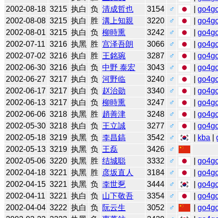
2002-08-18
3215
执白
负
清成哲也
3154
♂
|
go4g
2002-08-08
3215
执白
胜
溝上知親
3220
♂
|
go4g
2002-08-01
3215
执白
负
柳時熏
3242
♂
|
go4g
2002-07-11
3216
执黑
胜
宫泽吾朗
3066
♂
|
go4g
2002-07-02
3216
执白
胜
王銘琬
3287
♂
|
go4g
2002-06-30
3216
执白
负
中野 泰宏
3043
♂
|
go4g
2002-06-27
3217
执白
负
河野临
3240
♂
|
go4g
2002-06-17
3217
执白
负
赵治勋
3340
♂
|
go4g
2002-06-13
3217
执白
负
柳時熏
3247
♂
|
go4g
2002-06-06
3218
执黑
胜
趙善津
3248
♂
|
go4g
2002-05-30
3218
执白
负
王立誠
3277
♂
|
go4g
2002-05-18
3219
执黑
负
李昌鎬
3542
♂
|
kba
|
2002-05-13
3219
执黑
负
王磊
3426
♂
2002-05-06
3220
执黑
胜
结城聪
3332
♂
|
go4g
2002-04-18
3221
执黑
胜
彦坂直人
3184
♂
|
go4g
2002-04-15
3221
执黑
负
李世乭
3444
♂
|
go4g
2002-04-11
3221
执白
负
山下敬吾
3354
♂
|
go4g
2002-04-04
3222
执白
负
阮云生
3052
♂
|
go4g