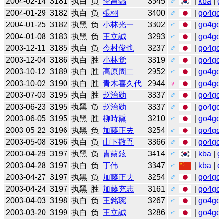
2004-02-14
3181
执白
负
李昌鎬
3545
♂
|
kba
|
2004-01-29
3182
执白
负
張栩
3400
♂
|
go4g
2004-01-25
3182
执黑
负
小林光一
3302
♂
|
go4g
2004-01-08
3183
执黑
负
王立誠
3293
♂
|
go4g
2003-12-11
3185
执白
负
今村俊也
3237
♂
|
go4g
2003-12-04
3186
执白
胜
小林觉
3319
♂
|
go4g
2003-10-12
3189
执白
胜
高原周二
2952
♂
|
go4g
2003-10-02
3190
执白
胜
青木喜久代
2944
♀
|
go4g
2003-07-03
3195
执白
胜
赵治勋
3337
♂
|
go4g
2003-06-23
3195
执黑
负
赵治勋
3337
♂
|
go4g
2003-06-05
3195
执黑
胜
柳時熏
3210
♂
|
go4g
2003-05-22
3196
执黑
负
加藤正夫
3254
♂
|
go4g
2003-05-08
3196
执白
负
山下敬吾
3366
♂
|
go4g
2003-04-29
3197
执黑
负
曺薰鉉
3414
♂
|
kba
|
2003-04-28
3197
执白
负
丁伟
3347
♂
|
kba
|
2003-04-27
3197
执黑
负
加藤正夫
3254
♂
|
go4g
2003-04-24
3197
执黑
胜
加藤充志
3161
♂
|
go4g
2003-04-03
3198
执白
负
王銘琬
3267
♂
|
go4g
2003-03-20
3199
执白
负
王立誠
3286
♂
|
go4g