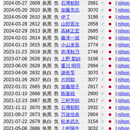
2024-05-27
2609
执黑
负
石博郁郎
2891
♂
|
nihon
2024-05-20
2610
执黑
负
加藤充志
3070
♂
|
nihon
2024-05-09
2610
执黑
负
伊了
3198
♂
|
nihon
2024-03-28
2612
执黑
负
山田晋次
2858
♂
|
nihon
2024-02-29
2613
执黑
胜
高林正宏
2695
♂
|
nihon
2024-02-01
2614
执黑
负
藤泽一就
2842
♂
|
nihon
2024-01-15
2615
执黑
负
小山龙吾
2774
♂
|
nihon
2023-11-23
2618
执黑
负
井澤秋乃
2746
♀
|
nihon
2023-07-06
2626
执白
负
上野 梨紗
3106
♀
|
nihon
2023-06-05
2628
执黑
负
重川 明司
2994
♂
|
nihon
2023-04-06
2632
执白
负
謝依旻
3070
♀
|
nihon
2023-01-26
2637
执白
负
片冈聪
3077
♂
|
nihon
2022-01-31
2665
执白
负
加藤朋子
2817
♀
|
nihon
2022-01-10
2666
执黑
胜
陈嘉锐
2900
♂
|
nihon
2021-12-23
2667
执黑
负
三村芳织
2817
♀
|
nihon
2021-11-11
2670
执黑
负
石博郁郎
2932
♂
|
nihon
2021-09-27
2673
执黑
负
万波佳奈
2804
♀
|
nihon
2021-07-22
2679
执白
负
松本武久
3154
♂
|
nihon
2021-05-06
2686
执黑
负
上村陽生
3032
♂
|
nihon