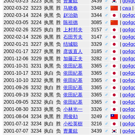
2002-03-23
3223
执黑
负
曺薰鉉
3439
♂
|
go4g
2002-03-22
3223
执黑
胜
马晓春
3348
♂
|
cwa
|
2002-03-14
3224
执黑
负
赵治勋
3344
♂
|
go4g
2002-03-05
3224
执黑
胜
陈祖德
3085
♂
|
go4g
2002-02-26
3225
执白
胜
上村邦夫
3157
♂
|
go4g
2002-02-14
3226
执黑
胜
石田芳夫
3147
♂
|
go4g
2002-01-21
3227
执黑
负
结城聪
3329
♂
|
go4g
2002-01-17
3227
执黑
胜
彦坂直人
3185
♂
|
go4g
2001-12-06
3229
执黑
胜
加藤正夫
3282
♂
|
go4g
2001-10-31
3231
执黑
负
依田紀基
3365
♂
|
go4g
2001-10-17
3231
执白
负
依田紀基
3365
♂
|
go4g
2001-10-10
3232
执黑
胜
依田紀基
3365
♂
|
go4g
2001-09-26
3232
执白
胜
依田紀基
3365
♂
|
go4g
2001-09-19
3232
执黑
负
依田紀基
3365
♂
|
go4g
2001-09-05
3232
执白
负
依田紀基
3365
♂
|
go4g
2001-08-30
3233
执黑
负
小林光一
3326
♂
|
go4g
2001-08-04
3234
执黑
胜
周俊勛
3249
♂
|
go4g
2001-07-12
3234
执白
胜
小松英樹
3216
♂
|
go4g
2001-07-07
3234
执白
负
曺薰鉉
3439
♂
|
go4g