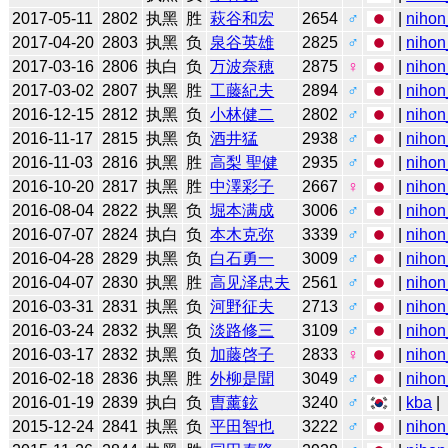
2017-05-11
2802
执黑
胜
萩谷和宏
2654
♂
|
nihon
2017-04-20
2803
执黑
负
泉谷英雄
2825
♂
|
nihon
2017-03-16
2806
执白
负
万波奈穂
2875
♀
|
nihon
2017-03-02
2807
执黑
胜
工藤紀夫
2894
♂
|
nihon
2016-12-15
2812
执黑
负
小林健二
2802
♂
|
nihon
2016-11-17
2815
执黑
负
酒井猛
2938
♂
|
nihon
2016-11-03
2816
执黑
胜
高梨 聖健
2935
♂
|
nihon
2016-10-20
2817
执黑
胜
中澤彩子
2667
♀
|
nihon
2016-08-04
2822
执黑
负
堀本满成
3006
♂
|
nihon
2016-07-07
2824
执白
负
本木克弥
3339
♂
|
nihon
2016-04-28
2829
执黑
负
白石勇一
3009
♂
|
nihon
2016-04-07
2830
执黑
胜
高见泽忠夫
2561
♂
|
nihon
2016-03-31
2831
执黑
负
河野征夫
2713
♂
|
nihon
2016-03-24
2832
执黑
负
淡路修三
3109
♂
|
nihon
2016-03-17
2832
执黑
负
加藤啓子
2833
♀
|
nihon
2016-02-18
2836
执黑
胜
外柳是聞
3049
♂
|
nihon
2016-01-19
2839
执白
负
曺薰鉉
3240
♂
|
kba
|
2015-12-24
2841
执黑
负
平田智也
3222
♂
|
nihon